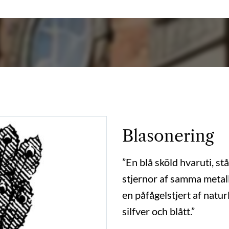
Blasonering
”En blå sköld hvaruti, st
stjernor af samma metall
en påfågelstjert af natur
silfver och blått.”