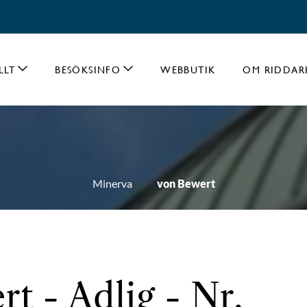
LLT
BESÖKSINFO
WEBBUTIK
OM RIDDAR
Minerva
von Bewert
t - Adlig - Nr.