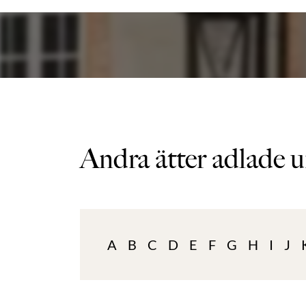
Andra ätter adlade u
A
B
C
D
E
F
G
H
I
J