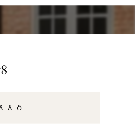
18
Ä
Å
Ö