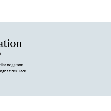
ation
?
dlar noggrann
gna tider. Tack