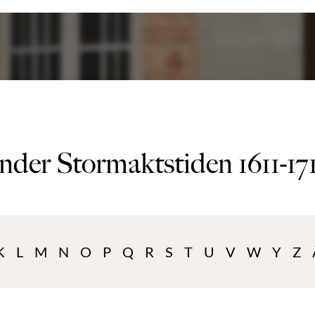
nder Stormaktstiden 1611-17
K
L
M
N
O
P
Q
R
S
T
U
V
W
Y
Z