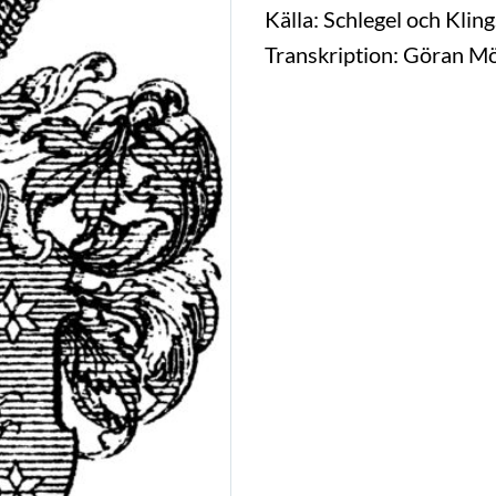
Källa: Schlegel och Klin
Transkription: Göran M