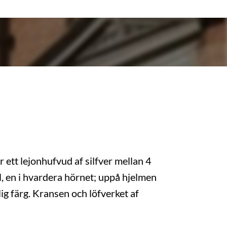
år ett lejonhufvud af silfver mellan 4
, en i hvardera hörnet; uppå hjelmen
lig färg. Kransen och löfverket af