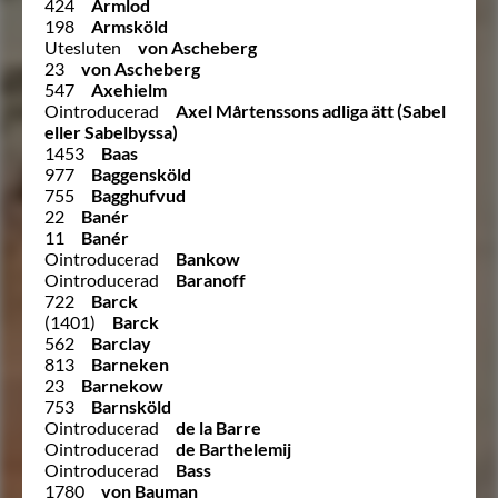
424
Armlod
198
Armsköld
Utesluten
von Ascheberg
23
von Ascheberg
547
Axehielm
Ointroducerad
Axel Mårtenssons adliga ätt (Sabel
eller Sabelbyssa)
1453
Baas
977
Baggensköld
755
Bagghufvud
22
Banér
11
Banér
Ointroducerad
Bankow
Ointroducerad
Baranoff
722
Barck
(1401)
Barck
562
Barclay
813
Barneken
23
Barnekow
753
Barnsköld
Ointroducerad
de la Barre
Ointroducerad
de Barthelemij
Ointroducerad
Bass
1780
von Bauman