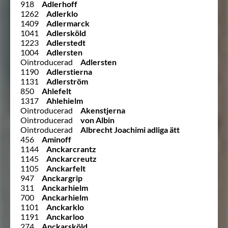
918
Adlerhoff
1262
Adlerklo
1409
Adlermarck
1041
Adlersköld
1223
Adlerstedt
1004
Adlersten
Ointroducerad
Adlersten
1190
Adlerstierna
1131
Adlerström
850
Ahlefelt
1317
Ahlehielm
Ointroducerad
Akenstjerna
Ointroducerad
von Albin
Ointroducerad
Albrecht Joachimi adliga ätt
456
Aminoff
1144
Anckarcrantz
1145
Anckarcreutz
1105
Anckarfelt
947
Anckargrip
311
Anckarhielm
700
Anckarhielm
1101
Anckarklo
1191
Anckarloo
274
Anckarsköld