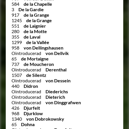
584
de la Chapelle
3
De la Gardie
917
de la Grange
1245
de la Grange
551
de Laignier
280
de la Motte
355
de Laval
1299
de la Vallée
958
von Dellingshausen
Ointroducerad
von Dellvik
65
de Mortaigne
737
de Moucheron
Ointroducerad
Derenthal
1507
de Silentz
Ointroducerad
von Dessein
440
Didron
Ointroducerad
Diederichs
Ointroducerad
Dieterich
Ointroducerad
von Dinggrafwen
426
Djurfelt
968
Djurklow
1340
von Dobrokowsky
65
Dohna