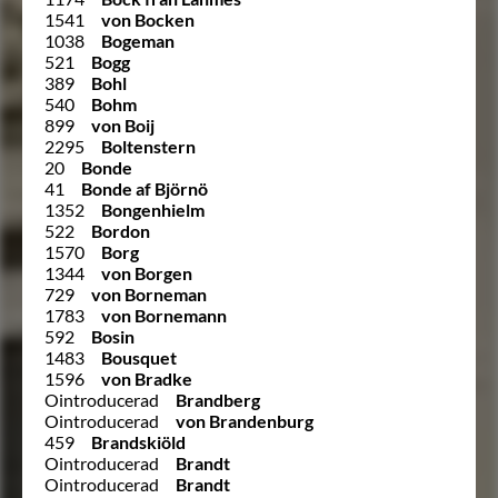
1541
von Bocken
1038
Bogeman
521
Bogg
389
Bohl
540
Bohm
899
von Boij
2295
Boltenstern
20
Bonde
41
Bonde af Björnö
1352
Bongenhielm
522
Bordon
1570
Borg
1344
von Borgen
729
von Borneman
1783
von Bornemann
592
Bosin
1483
Bousquet
1596
von Bradke
Ointroducerad
Brandberg
Ointroducerad
von Brandenburg
459
Brandskiöld
Ointroducerad
Brandt
Ointroducerad
Brandt