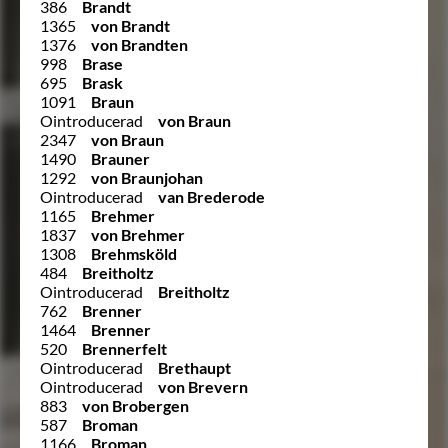
386
Brandt
1365
von Brandt
1376
von Brandten
998
Brase
695
Brask
1091
Braun
Ointroducerad
von Braun
2347
von Braun
1490
Brauner
1292
von Braunjohan
Ointroducerad
van Brederode
1165
Brehmer
1837
von Brehmer
1308
Brehmsköld
484
Breitholtz
Ointroducerad
Breitholtz
762
Brenner
1464
Brenner
520
Brennerfelt
Ointroducerad
Brethaupt
Ointroducerad
von Brevern
883
von Brobergen
587
Broman
1166
Broman