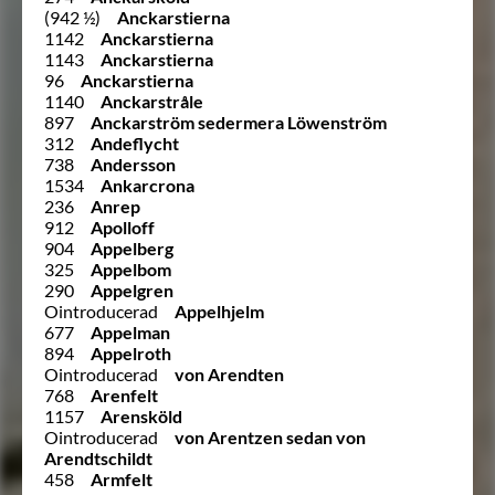
(942 ½)
Anckarstierna
1142
Anckarstierna
1143
Anckarstierna
96
Anckarstierna
1140
Anckarstråle
897
Anckarström sedermera Löwenström
312
Andeflycht
738
Andersson
1534
Ankarcrona
236
Anrep
912
Apolloff
904
Appelberg
325
Appelbom
290
Appelgren
Ointroducerad
Appelhjelm
677
Appelman
894
Appelroth
Ointroducerad
von Arendten
768
Arenfelt
1157
Arensköld
Ointroducerad
von Arentzen sedan von
Arendtschildt
458
Armfelt