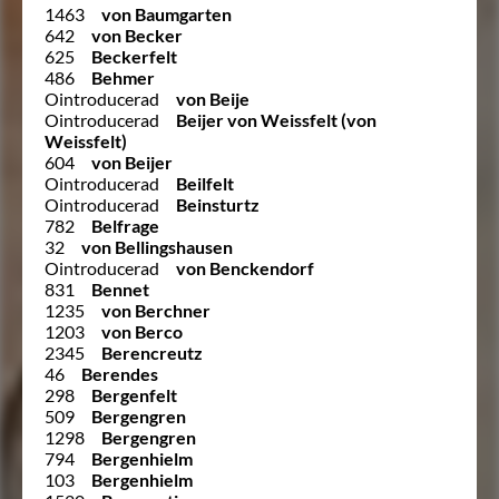
1463
von Baumgarten
642
von Becker
625
Beckerfelt
486
Behmer
Ointroducerad
von Beije
Ointroducerad
Beijer von Weissfelt (von
Weissfelt)
604
von Beijer
Ointroducerad
Beilfelt
Ointroducerad
Beinsturtz
782
Belfrage
32
von Bellingshausen
Ointroducerad
von Benckendorf
831
Bennet
1235
von Berchner
1203
von Berco
2345
Berencreutz
46
Berendes
298
Bergenfelt
509
Bergengren
1298
Bergengren
794
Bergenhielm
103
Bergenhielm