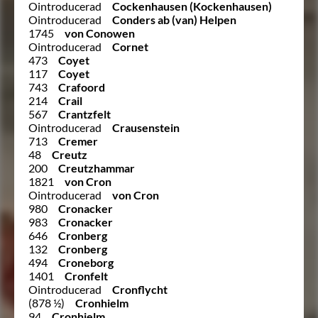
Ointroducerad
Cockenhausen (Kockenhausen)
Ointroducerad
Conders ab (van) Helpen
1745
von Conowen
Ointroducerad
Cornet
473
Coyet
117
Coyet
743
Crafoord
214
Crail
567
Crantzfelt
Ointroducerad
Crausenstein
713
Cremer
48
Creutz
200
Creutzhammar
1821
von Cron
Ointroducerad
von Cron
980
Cronacker
983
Cronacker
646
Cronberg
132
Cronberg
494
Croneborg
1401
Cronfelt
Ointroducerad
Cronflycht
(878 ½)
Cronhielm
94
Cronhielm