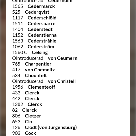
Ointroducerad
Cederholm
1565
Cedermarck
525
Cederqvist
1117
Cederschiöld
1511
Cedersparre
1404
Cederstedt
1152
Cederstierna
1563
Cederstråhle
1062
Cederström
1560 C
Celsing
Ointroducerad
von Ceumern
765
Charpentier
417
von Chemnitz
534
Chounfelt
Ointroducerad
von Christell
1956
Clementeoff
433
Clerck
442
Clerck
1382
Clerck
82
Clerck
806
Cletzer
653
Clo
126
Clodt (von Jürgensburg)
903
Cock