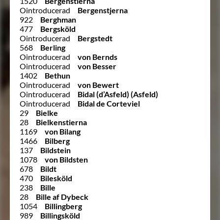
1520
Bergenstierna
Ointroducerad
Bergenstjerna
922
Berghman
477
Bergsköld
Ointroducerad
Bergstedt
568
Berling
Ointroducerad
von Bernds
Ointroducerad
von Besser
1402
Bethun
Ointroducerad
von Bewert
Ointroducerad
Bidal (d’Asfeld) (Asfeld)
Ointroducerad
Bidal de Corteviel
29
Bielke
28
Bielkenstierna
1169
von Bilang
1466
Bilberg
137
Bildstein
1078
von Bildsten
678
Bildt
470
Bilesköld
238
Bille
28
Bille af Dybeck
1054
Billingberg
989
Billingsköld