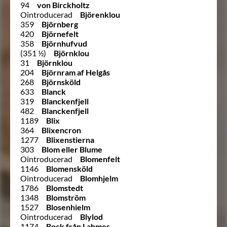
94
von Birckholtz
Ointroducerad
Björenklou
359
Björnberg
420
Björnefelt
358
Björnhufvud
(351 ½)
Björnklou
31
Björnklou
204
Björnram af Helgås
268
Björnsköld
633
Blanck
319
Blanckenfjell
482
Blanckenfjell
1189
Blix
364
Blixencron
1277
Blixenstierna
303
Blom eller Blume
Ointroducerad
Blomenfelt
1146
Blomensköld
Ointroducerad
Blomhjelm
1786
Blomstedt
1348
Blomström
1527
Blosenhielm
Ointroducerad
Blylod
1174
Bock från Lahmes