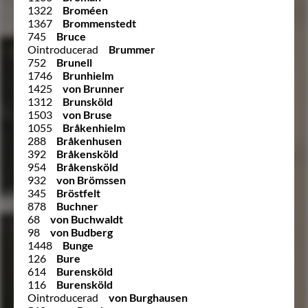
1322
Broméen
1367
Brommenstedt
745
Bruce
Ointroducerad
Brummer
752
Brunell
1746
Brunhielm
1425
von Brunner
1312
Brunsköld
1503
von Bruse
1055
Bråkenhielm
288
Bråkenhusen
392
Bråkensköld
954
Bråkensköld
932
von Brömssen
345
Bröstfelt
878
Buchner
68
von Buchwaldt
98
von Budberg
1448
Bunge
126
Bure
614
Burensköld
116
Burensköld
Ointroducerad
von Burghausen