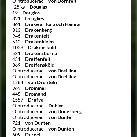
Ointroducerad
von Dornfelt
(28 ½)
Douglas
19
Douglas
821
Douglies
361
Drake af Torp och Hamra
313
Drakenberg
946
Drakenfelt
510
Drakenhielm
1028
Drakensköld
531
Drakenstierna
451
Dreffenfelt
369
Dreffensköld
Ointroducerad
von Dreijling
Ointroducerad
von Dreijling
1784
von Drenteln
969
Drommel
445
Dromund
1557
Drufva
Ointroducerad
Dublar
Ointroducerad
von Duderberg
Ointroducerad
von Dunte
721
von Dunten
Ointroducerad
von Dunten
609
Duréel