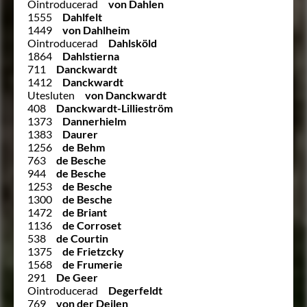
Ointroducerad
von Dahlen
1555
Dahlfelt
1449
von Dahlheim
Ointroducerad
Dahlsköld
1864
Dahlstierna
711
Danckwardt
1412
Danckwardt
Utesluten
von Danckwardt
408
Danckwardt-Lillieström
1373
Dannerhielm
1383
Daurer
1256
de Behm
763
de Besche
944
de Besche
1253
de Besche
1300
de Besche
1472
de Briant
1136
de Corroset
538
de Courtin
1375
de Frietzcky
1568
de Frumerie
291
De Geer
Ointroducerad
Degerfeldt
769
von der Deilen