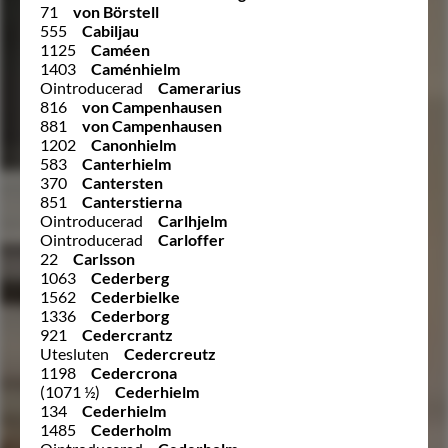
71
von Börstell
555
Cabiljau
1125
Caméen
1403
Caménhielm
Ointroducerad
Camerarius
816
von Campenhausen
881
von Campenhausen
1202
Canonhielm
583
Canterhielm
370
Cantersten
851
Canterstierna
Ointroducerad
Carlhjelm
Ointroducerad
Carloffer
22
Carlsson
1063
Cederberg
1562
Cederbielke
1336
Cederborg
921
Cedercrantz
Utesluten
Cedercreutz
1198
Cedercrona
(1071 ½)
Cederhielm
134
Cederhielm
1485
Cederholm