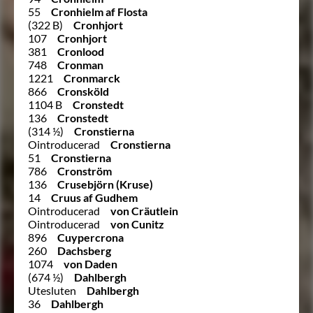
55
Cronhielm af Flosta
(322 B)
Cronhjort
107
Cronhjort
381
Cronlood
748
Cronman
1221
Cronmarck
866
Cronsköld
1104 B
Cronstedt
136
Cronstedt
(314 ½)
Cronstierna
Ointroducerad
Cronstierna
51
Cronstierna
786
Cronström
136
Crusebjörn (Kruse)
14
Cruus af Gudhem
Ointroducerad
von Cräutlein
Ointroducerad
von Cunitz
896
Cuypercrona
260
Dachsberg
1074
von Daden
(674 ½)
Dahlbergh
Utesluten
Dahlbergh
36
Dahlbergh