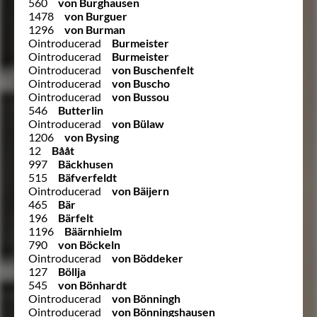
560
von Burghausen
1478
von Burguer
1296
von Burman
Ointroducerad
Burmeister
Ointroducerad
Burmeister
Ointroducerad
von Buschenfelt
Ointroducerad
von Buscho
Ointroducerad
von Bussou
546
Butterlin
Ointroducerad
von Bülaw
1206
von Bysing
12
Bååt
997
Bäckhusen
515
Bäfverfeldt
Ointroducerad
von Bäijern
465
Bär
196
Bärfelt
1196
Bäärnhielm
790
von Böckeln
Ointroducerad
von Böddeker
127
Böllja
545
von Bönhardt
Ointroducerad
von Bönningh
Ointroducerad
von Bönningshausen