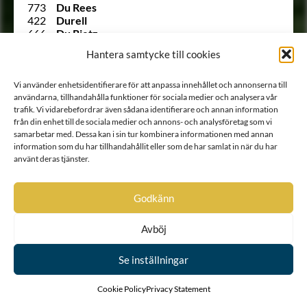
773
Du Rees
422
Durell
666
Du Rietz
544
Dusensköld
Hantera samtycke till cookies
241
Duwall
64
Duwall
Utesluten
von Düben
Vi använder enhetsidentifierare för att anpassa innehållet och annonserna till
Utesluten
von Düben
användarna, tillhandahålla funktioner för sociala medier och analysera vår
trafik. Vi vidarebefordrar även sådana identifierare och annan information
1785
von Düben
från din enhet till de sociala medier och annons- och analysföretag som vi
135
von Düben
samarbetar med. Dessa kan i sin tur kombinera informationen med annan
207
Dücker
information som du har tillhandahållit eller som de har samlat in när du har
(122)
Dücker
använt deras tjänster.
1519
von Döbeln
Ointroducerad
von Döringh
Ointroducerad
Ebersköld
Godkänn
1461
von Eccard
Ointroducerad
Eckhof
1129
Edelfelt
Avböj
617
Edenberg
1257
Eding
Se inställningar
1124
Ehrenanckar
772
Ehrenberg
Cookie Policy
Privacy Statement
1329
Ehrenbielke
1515
Ehrenbill