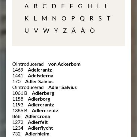
A
B
C
D
E
F
G
H
I
J
K
L
M
N
O
P
Q
R
S
T
U
V
W
Y
Z
Ä
Å
Ö
Ointroducerad
von Ackerbom
1469
Adelcrantz
1441
Adelstierna
170
Adler Salvius
Ointroducerad
Adler Salvius
1061 B
Adlerberg
1158
Adlerborg
1193
Adlercrantz
1386 B
Adlercreutz
868
Adlercrona
1272
Adlerfelt
1234
Adlerflycht
732
Adlerhielm