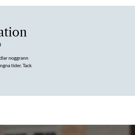
ation
?
dlar noggrann
gna tider. Tack