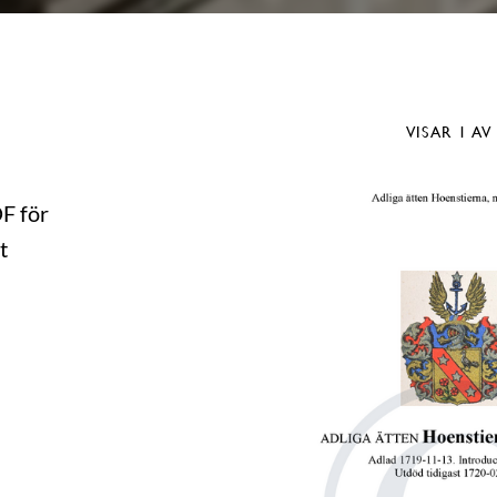
VISAR
1
AV
DF för
t