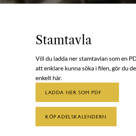
Stamtavla
Vill du ladda ner stamtavlan som en P
att enklare kunna söka i filen, gör du de
enkelt här.
LADDA NER SOM PDF
KÖP ADELSKALENDERN