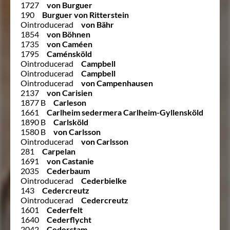
1727
von Burguer
190
Burguer von Ritterstein
Ointroducerad
von Bähr
1854
von Böhnen
1735
von Caméen
1795
Caménsköld
Ointroducerad
Campbell
Ointroducerad
Campbell
Ointroducerad
von Campenhausen
2137
von Carisien
1877 B
Carleson
1661
Carlheim sedermera Carlheim-Gyllensköld
1890 B
Carlsköld
1580 B
von Carlsson
Ointroducerad
von Carlsson
281
Carpelan
1691
von Castanie
2035
Cederbaum
Ointroducerad
Cederbielke
143
Cedercreutz
Ointroducerad
Cedercreutz
1601
Cederfelt
1640
Cederflycht
2042
Cederstam