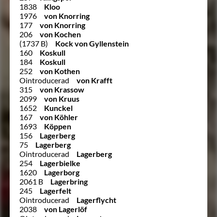
1838
Kloo
1976
von Knorring
177
von Knorring
206
von Kochen
(1737 B)
Kock von Gyllenstein
160
Koskull
184
Koskull
252
von Kothen
Ointroducerad
von Krafft
315
von Krassow
2099
von Kruus
1652
Kunckel
167
von Köhler
1693
Köppen
156
Lagerberg
75
Lagerberg
Ointroducerad
Lagerberg
254
Lagerbielke
1620
Lagerborg
2061 B
Lagerbring
245
Lagerfelt
Ointroducerad
Lagerflycht
2038
von Lagerlöf