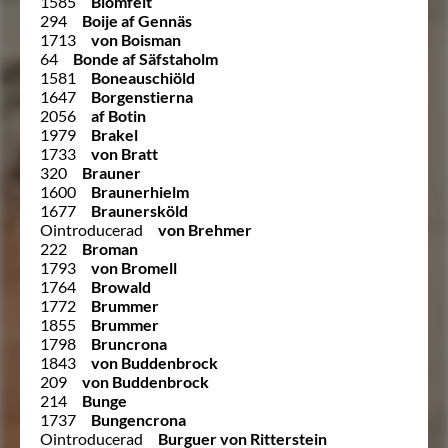
1585
Blomfelt
294
Boije af Gennäs
1713
von Boisman
64
Bonde af Säfstaholm
1581
Boneauschiöld
1647
Borgenstierna
2056
af Botin
1979
Brakel
1733
von Bratt
320
Brauner
1600
Braunerhielm
1677
Braunersköld
Ointroducerad
von Brehmer
222
Broman
1793
von Bromell
1764
Browald
1772
Brummer
1855
Brummer
1798
Bruncrona
1843
von Buddenbrock
209
von Buddenbrock
214
Bunge
1737
Bungencrona
Ointroducerad
Burguer von Ritterstein