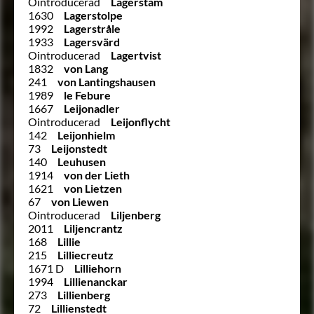
Ointroducerad
Lagerstam
1630
Lagerstolpe
1992
Lagerstråle
1933
Lagersvärd
Ointroducerad
Lagertvist
1832
von Lang
241
von Lantingshausen
1989
le Febure
1667
Leijonadler
Ointroducerad
Leijonflycht
142
Leijonhielm
73
Leijonstedt
140
Leuhusen
1914
von der Lieth
1621
von Lietzen
67
von Liewen
Ointroducerad
Liljenberg
2011
Liljencrantz
168
Lillie
215
Lilliecreutz
1671 D
Lilliehorn
1994
Lillienanckar
273
Lillienberg
72
Lillienstedt