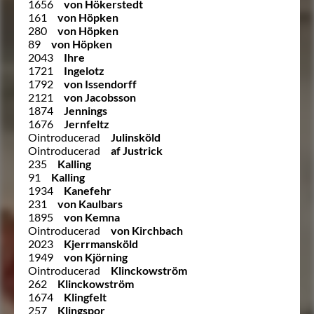
1656
von Hökerstedt
161
von Höpken
280
von Höpken
89
von Höpken
2043
Ihre
1721
Ingelotz
1792
von Issendorff
2121
von Jacobsson
1874
Jennings
1676
Jernfeltz
Ointroducerad
Julinsköld
Ointroducerad
af Justrick
235
Kalling
91
Kalling
1934
Kanefehr
231
von Kaulbars
1895
von Kemna
Ointroducerad
von Kirchbach
2023
Kjerrmansköld
1949
von Kjörning
Ointroducerad
Klinckowström
262
Klinckowström
1674
Klingfelt
257
Klingspor