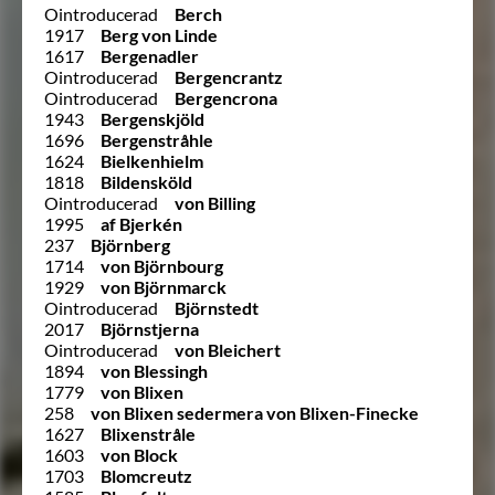
Ointroducerad
Berch
1917
Berg von Linde
1617
Bergenadler
Ointroducerad
Bergencrantz
Ointroducerad
Bergencrona
1943
Bergenskjöld
1696
Bergenstråhle
1624
Bielkenhielm
1818
Bildensköld
Ointroducerad
von Billing
1995
af Bjerkén
237
Björnberg
1714
von Björnbourg
1929
von Björnmarck
Ointroducerad
Björnstedt
2017
Björnstjerna
Ointroducerad
von Bleichert
1894
von Blessingh
1779
von Blixen
258
von Blixen sedermera von Blixen-Finecke
1627
Blixenstråle
1603
von Block
1703
Blomcreutz