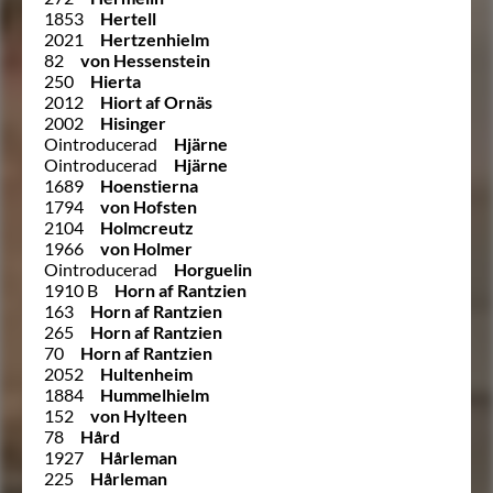
1853
Hertell
2021
Hertzenhielm
82
von Hessenstein
250
Hierta
2012
Hiort af Ornäs
2002
Hisinger
Ointroducerad
Hjärne
Ointroducerad
Hjärne
1689
Hoenstierna
1794
von Hofsten
2104
Holmcreutz
1966
von Holmer
Ointroducerad
Horguelin
1910 B
Horn af Rantzien
163
Horn af Rantzien
265
Horn af Rantzien
70
Horn af Rantzien
2052
Hultenheim
1884
Hummelhielm
152
von Hylteen
78
Hård
1927
Hårleman
225
Hårleman