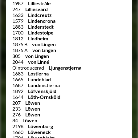
1987
Lilliestråle
247
Lilliesvärd
1633
Lindcreutz
1579
Lindencrona
1883
Linderstedt
1700
Lindestolpe
1812
Lindheim
1875 B
von Lingen
1875 A
von Lingen
305
von Lingen
2044
von Linné
Ointroducerad
Ljungenstjerna
1683
Lostierna
1665
Lundeblad
1687
Lundenstierna
1892
Löfvenskjöld
1644
Löth-Örnsköld
207
Löwen
233
Löwen
276
Löwen
84
Löwen
2198
Löwenborg
1660
Löweneck
1791
Löwenhielm