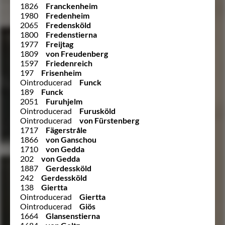
1826
Franckenheim
1980
Fredenheim
2065
Fredensköld
1800
Fredenstierna
1977
Freijtag
1809
von Freudenberg
1597
Friedenreich
197
Frisenheim
Ointroducerad
Funck
189
Funck
2051
Furuhjelm
Ointroducerad
Furusköld
Ointroducerad
von Fürstenberg
1717
Fägerstråle
1866
von Ganschou
1710
von Gedda
202
von Gedda
1887
Gerdessköld
242
Gerdessköld
138
Giertta
Ointroducerad
Giertta
Ointroducerad
Giös
1664
Glansenstierna