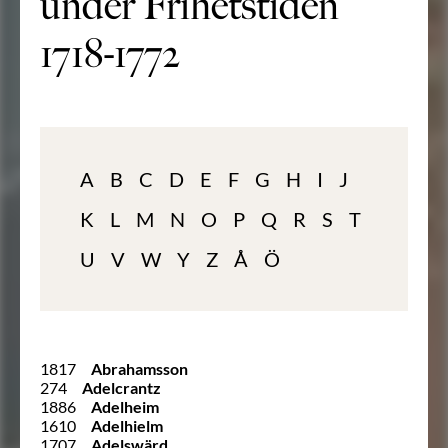
under Frihetstiden
1718-1772
A
B
C
D
E
F
G
H
I
J
K
L
M
N
O
P
Q
R
S
T
U
V
W
Y
Z
Å
Ö
1817
Abrahamsson
274
Adelcrantz
1886
Adelheim
1610
Adelhielm
1707
Adelswärd