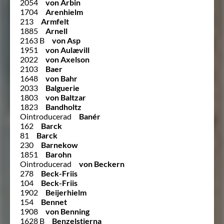
2054
von Arbin
1704
Arenhielm
213
Armfelt
1885
Arnell
2163 B
von Asp
1951
von Aulævill
2022
von Axelson
2103
Baer
1648
von Bahr
2033
Balguerie
1803
von Baltzar
1823
Bandholtz
Ointroducerad
Banér
162
Barck
81
Barck
230
Barnekow
1851
Barohn
Ointroducerad
von Beckern
278
Beck-Friis
104
Beck-Friis
1902
Beijerhielm
154
Bennet
1908
von Benning
1628 B
Benzelstierna