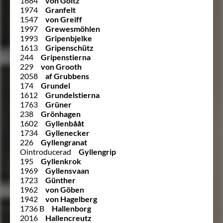
1684
von Goltz
1974
Granfelt
1547
von Greiff
1997
Grewesmöhlen
1993
Gripenbjelke
1613
Gripenschütz
244
Gripenstierna
229
von Grooth
2058
af Grubbens
174
Grundel
1612
Grundelstierna
1763
Grüner
238
Grönhagen
1602
Gyllenbååt
1734
Gyllenecker
226
Gyllengranat
Ointroducerad
Gyllengrip
195
Gyllenkrok
1969
Gyllensvaan
1723
Günther
1962
von Göben
1942
von Hagelberg
1736 B
Hallenborg
2016
Hallencreutz