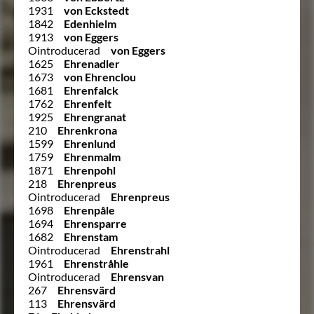
1931
von Eckstedt
1842
Edenhielm
1913
von Eggers
Ointroducerad
von Eggers
1625
Ehrenadler
1673
von Ehrenclou
1681
Ehrenfalck
1762
Ehrenfelt
1925
Ehrengranat
210
Ehrenkrona
1599
Ehrenlund
1759
Ehrenmalm
1871
Ehrenpohl
218
Ehrenpreus
Ointroducerad
Ehrenpreus
1698
Ehrenpåle
1694
Ehrensparre
1682
Ehrenstam
Ointroducerad
Ehrenstrahl
1961
Ehrenstråhle
Ointroducerad
Ehrensvan
267
Ehrensvärd
113
Ehrensvärd