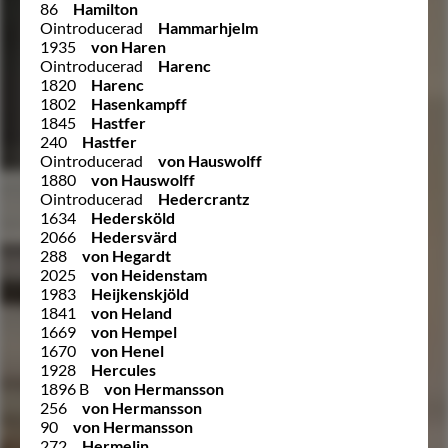
86
Hamilton
Ointroducerad
Hammarhjelm
1935
von Haren
Ointroducerad
Harenc
1820
Harenc
1802
Hasenkampff
1845
Hastfer
240
Hastfer
Ointroducerad
von Hauswolff
1880
von Hauswolff
Ointroducerad
Hedercrantz
1634
Hedersköld
2066
Hedersvärd
288
von Hegardt
2025
von Heidenstam
1983
Heijkenskjöld
1841
von Heland
1669
von Hempel
1670
von Henel
1928
Hercules
1896 B
von Hermansson
256
von Hermansson
90
von Hermansson
272
Hermelin