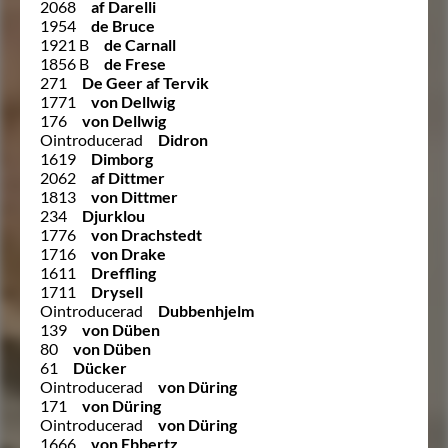
2068
af Darelli
1954
de Bruce
1921 B
de Carnall
1856 B
de Frese
271
De Geer af Tervik
1771
von Dellwig
176
von Dellwig
Ointroducerad
Didron
1619
Dimborg
2062
af Dittmer
1813
von Dittmer
234
Djurklou
1776
von Drachstedt
1716
von Drake
1611
Dreffling
1711
Drysell
Ointroducerad
Dubbenhjelm
139
von Düben
80
von Düben
61
Dücker
Ointroducerad
von Düring
171
von Düring
Ointroducerad
von Düring
1666
von Ebbertz