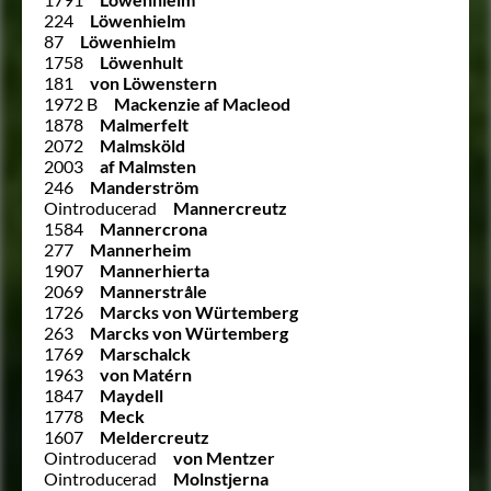
224
Löwenhielm
87
Löwenhielm
1758
Löwenhult
181
von Löwenstern
1972 B
Mackenzie af Macleod
1878
Malmerfelt
2072
Malmsköld
2003
af Malmsten
246
Manderström
Ointroducerad
Mannercreutz
1584
Mannercrona
277
Mannerheim
1907
Mannerhierta
2069
Mannerstråle
1726
Marcks von Würtemberg
263
Marcks von Würtemberg
1769
Marschalck
1963
von Matérn
1847
Maydell
1778
Meck
1607
Meldercreutz
Ointroducerad
von Mentzer
Ointroducerad
Molnstjerna