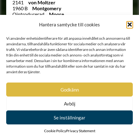
2141
von Moltzer
1960 B
Montgomery
Ointroducerad
Moore
Ointroducerad
Morgane (O’Morugh)
Hantera samtycke till cookies
1873
von Morian
1868
Morman
1796
Munsterhjelm
Vi använder enhetsidentifierare för att anpassa innehållet och annonserna till
1663
Möhlman
användarna, tillhandahålla funktioner för sociala medier och analysera vår
1876
Möllerheim
trafik. Vi vidarebefordrar även sådana identifierare och annan information
1712
von Nackreij
från din enhet till de sociala medier och annons- och analysföretag som vi
samarbetar med. Dessa kan i sin tur kombinera informationen med annan
1844
von Nerés
information som du har tillhandahållit eller som de har samlat in när du har
Ointroducerad
von Neügebauer
använt deras tjänster.
1806
von Nolcken
223
von Nolcken
1814
Nordenadler
Godkänn
1985
Nordenankar
1804
Nordenborg
1891
Nordencrantz
Avböj
1697
Nordencreutz
2063
Nordenfalk
Se inställningar
1662
Nordenfelt
1815
Nordenflycht
Cookie Policy
Privacy Statement
1699
Nordenheim
1912 B
Nordenskiöld