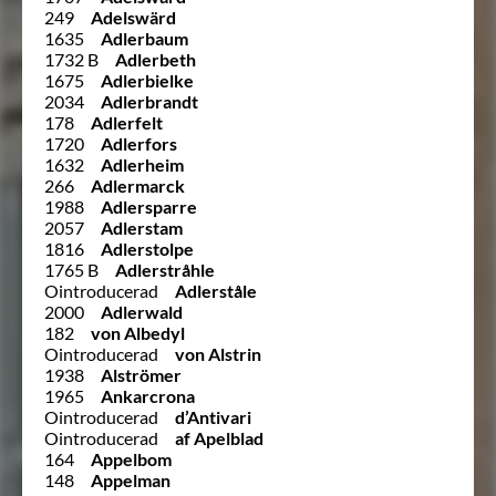
249
Adelswärd
1635
Adlerbaum
1732 B
Adlerbeth
1675
Adlerbielke
2034
Adlerbrandt
178
Adlerfelt
1720
Adlerfors
1632
Adlerheim
266
Adlermarck
1988
Adlersparre
2057
Adlerstam
1816
Adlerstolpe
1765 B
Adlerstråhle
Ointroducerad
Adlerståle
2000
Adlerwald
182
von Albedyl
Ointroducerad
von Alstrin
1938
Alströmer
1965
Ankarcrona
Ointroducerad
d’Antivari
Ointroducerad
af Apelblad
164
Appelbom
148
Appelman