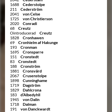
1688
Cederstolpe
211
Cederström
2041
von Celse
1725
von Christierson
2020
Conradi
68
Creutz
Ointroducerad
Creutz
1828
Cronhawen
69
Cronhielm af Hakunge
193
Cronman
1695
Cronsparre
151
Cronstedt
83
Cronstedt
188
Cronström
1881
Cronsvärd
2067
Crusenstolpe
1898
Cunninghame
1719
Dagström
1829
Dahlcrona
183
d’Albedyhll
1945
von Dalin
1718
Dalman
191
von Danckwardt