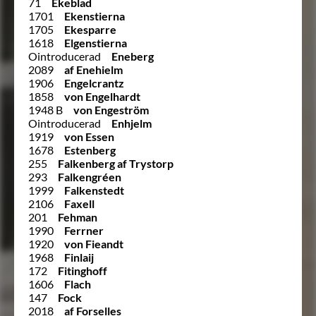
71
Ekeblad
1701
Ekenstierna
1705
Ekesparre
1618
Elgenstierna
Ointroducerad
Eneberg
2089
af Enehielm
1906
Engelcrantz
1858
von Engelhardt
1948 B
von Engeström
Ointroducerad
Enhjelm
1919
von Essen
1678
Estenberg
255
Falkenberg af Trystorp
293
Falkengréen
1999
Falkenstedt
2106
Faxell
201
Fehman
1990
Ferrner
1920
von Fieandt
1968
Finlaij
172
Fitinghoff
1606
Flach
147
Fock
2018
af Forselles