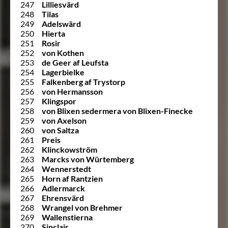
247
Lilliesvärd
248
Tilas
249
Adelswärd
250
Hierta
251
Rosir
252
von Kothen
253
de Geer af Leufsta
254
Lagerbielke
255
Falkenberg af Trystorp
256
von Hermansson
257
Klingspor
258
von Blixen sedermera von Blixen-Finecke
259
von Axelson
260
von Saltza
261
Preis
262
Klinckowström
263
Marcks von Würtemberg
264
Wennerstedt
265
Horn af Rantzien
266
Adlermarck
267
Ehrensvärd
268
Wrangel von Brehmer
269
Wallenstierna
270
Sinclair