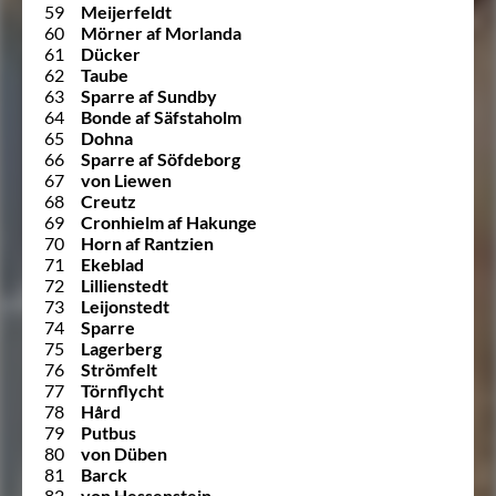
59
Meijerfeldt
60
Mörner af Morlanda
61
Dücker
62
Taube
63
Sparre af Sundby
64
Bonde af Säfstaholm
65
Dohna
66
Sparre af Söfdeborg
67
von Liewen
68
Creutz
69
Cronhielm af Hakunge
70
Horn af Rantzien
71
Ekeblad
72
Lillienstedt
73
Leijonstedt
74
Sparre
75
Lagerberg
76
Strömfelt
77
Törnflycht
78
Hård
79
Putbus
80
von Düben
81
Barck
82
von Hessenstein