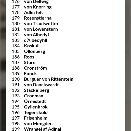
176
von Dellwig
177
von Knorring
178
Adlerfelt
179
Rosenstierna
180
von Trautwetter
181
von Löwenstern
182
von Albedyl
183
d’Albedyhll
184
Koskull
185
Ollonberg
186
Roos
187
Sture
188
Cronström
189
Funck
190
Burguer von Ritterstein
191
von Danckwardt
192
Stackelberg
193
Cronman
194
Örnestedt
195
Gyllenkrok
196
Tegensköld
197
Frisenheim
198
von Mengden
199
Wrangel af Adinal