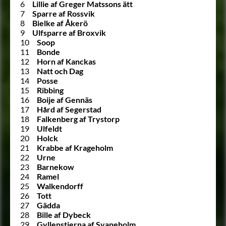
6
Lillie af Greger Matssons ätt
7
Sparre af Rossvik
8
Bielke af Åkerö
9
Ulfsparre af Broxvik
10
Soop
11
Bonde
12
Horn af Kanckas
13
Natt och Dag
14
Posse
15
Ribbing
16
Boije af Gennäs
17
Hård af Segerstad
18
Falkenberg af Trystorp
19
Ulfeldt
20
Holck
21
Krabbe af Krageholm
22
Urne
23
Barnekow
24
Ramel
25
Walkendorff
26
Tott
27
Gädda
28
Bille af Dybeck
29
Gyllenstierna af Svaneholm