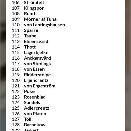
106
Strömfelt
107
Klingspor
108
Ruuth
109
Mörner af Tuna
110
von Lantingshausen
111
Sparre
112
Taube
113
Ehrensvärd
114
Thott
115
Lagerbjelke
116
Anckarsvärd
117
von Stedingk
118
von Essen
119
Ridderstolpe
120
Liljencrantz
121
von Engeström
122
Puke
123
Rosenblad
124
Sandels
125
Adlercreutz
126
von Platen
127
Toll
128
Barnekow
129
Tawast