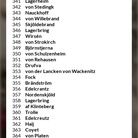
341
Lagerheim
342
von Stedingk
343
Nauckhoff
344
von Willebrand
345
Skjöldebrand
346
Lagerbring
347
Wirsén
348
von Strokirch
349
Björnstjerna
350
von Schulzenheim
351
von Rehausen
352
Drufva
353
von der Lancken von Wackenitz
354
Fock
355
Brändström
356
Edelcrantz
357
Nordenskjöld
358
Lagerbring
359
af Klinteberg
360
Trolle
361
Edelcreutz
362
Haij
363
Coyet
364
von Platen