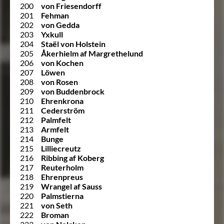
200
von Friesendorff
201
Fehman
202
von Gedda
203
Yxkull
204
Staël von Holstein
205
Åkerhielm af Margrethelund
206
von Kochen
207
Löwen
208
von Rosen
209
von Buddenbrock
210
Ehrenkrona
211
Cederström
212
Palmfelt
213
Armfelt
214
Bunge
215
Lilliecreutz
216
Ribbing af Koberg
217
Reuterholm
218
Ehrenpreus
219
Wrangel af Sauss
220
Palmstierna
221
von Seth
222
Broman