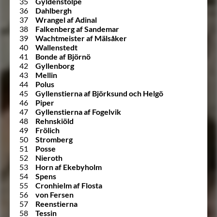
35
Gyldenstolpe
36
Dahlbergh
37
Wrangel af Adinal
38
Falkenberg af Sandemar
39
Wachtmeister af Mälsåker
40
Wallenstedt
41
Bonde af Björnö
42
Gyllenborg
43
Mellin
44
Polus
45
Gyllenstierna af Björksund och Helgö
46
Piper
47
Gyllenstierna af Fogelvik
48
Rehnskiöld
49
Frölich
50
Stromberg
51
Posse
52
Nieroth
53
Horn af Ekebyholm
54
Spens
55
Cronhielm af Flosta
56
von Fersen
57
Reenstierna
58
Tessin