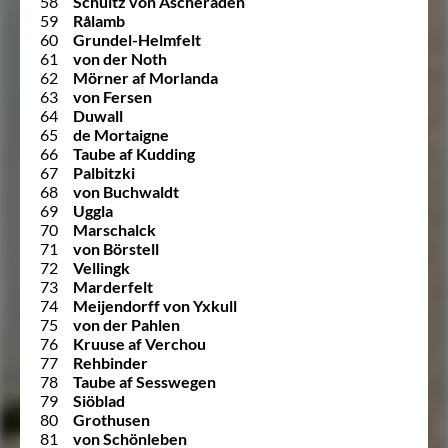
58
Schultz von Ascheraden
59
Rålamb
60
Grundel-Helmfelt
61
von der Noth
62
Mörner af Morlanda
63
von Fersen
64
Duwall
65
de Mortaigne
66
Taube af Kudding
67
Palbitzki
68
von Buchwaldt
69
Uggla
70
Marschalck
71
von Börstell
72
Vellingk
73
Marderfelt
74
Meijendorff von Yxkull
75
von der Pahlen
76
Kruuse af Verchou
77
Rehbinder
78
Taube af Sesswegen
79
Siöblad
80
Grothusen
81
von Schönleben