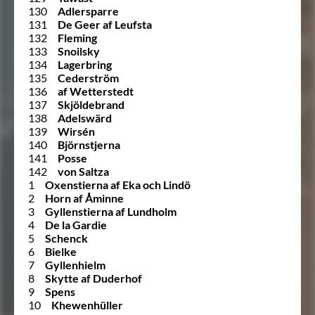
130
Adlersparre
131
De Geer af Leufsta
132
Fleming
133
Snoilsky
134
Lagerbring
135
Cederström
136
af Wetterstedt
137
Skjöldebrand
138
Adelswärd
139
Wirsén
140
Björnstjerna
141
Posse
142
von Saltza
1
Oxenstierna af Eka och Lindö
2
Horn af Åminne
3
Gyllenstierna af Lundholm
4
De la Gardie
5
Schenck
6
Bielke
7
Gyllenhielm
8
Skytte af Duderhof
9
Spens
10
Khewenhüller