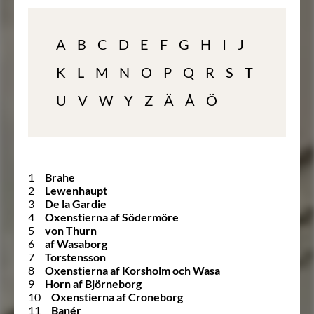
A
B
C
D
E
F
G
H
I
J
K
L
M
N
O
P
Q
R
S
T
U
V
W
Y
Z
Ä
Å
Ö
1
Brahe
2
Lewenhaupt
3
De la Gardie
4
Oxenstierna af Södermöre
5
von Thurn
6
af Wasaborg
7
Torstensson
8
Oxenstierna af Korsholm och Wasa
9
Horn af Björneborg
10
Oxenstierna af Croneborg
11
Banér