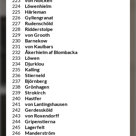
223
von Nolcken
224
Löwenhielm
225
Hårleman
226
Gyllengranat
227
Rudenschöld
228
Ridderstolpe
229
von Grooth
230
Barnekow
231
von Kaulbars
232
Åkerhielm af Blombacka
233
Löwen
234
Djurklou
235
Kalling
236
Stierneld
237
Björnberg
238
Grönhagen
239
Strokirch
240
Hastfer
241
von Lantingshausen
242
Gerdessköld
243
von Roxendorff
244
Gripenstierna
245
Lagerfelt
246
Manderström