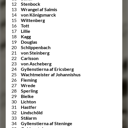
12
Stenbock
13
Wrangel af Salmis
14
von Königsmarck
15
Wittenberg
16
Tott
17
Lillie
18
Kagg
19
Douglas
20
Schlippenbach
21
von Steinberg
22
Carlsson
23
von Ascheberg
24
Gyllenstierna af Ericsberg
25
Wachtmeister af Johannishus
26
Fleming
27
Wrede
28
Sperling
29
Bielke
30
Lichton
31
Hastfer
32
Lindschöld
33
Stålarm
34
Gyllenstierna af Steninge