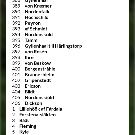
389
von Kræmer
390
Nordenfalk
391
Hochschild
392
Peyron
393
af Schmidt
394
Nordensköld
395
Tamm
396
Gyllenhaal till Härlingstorp
397
von Rosén
398
Ihre
399
von Beskow
400
Bergenstråhle
401
Braunerhielm
402
Gripenstedt
403
Ericson
404
Bildt
405
Nordenskiöld
406
Dickson
1
Lilliehöök af Fårdala
2
Forstena-släkten
3
Bååt
4
Fleming
5
Kyle