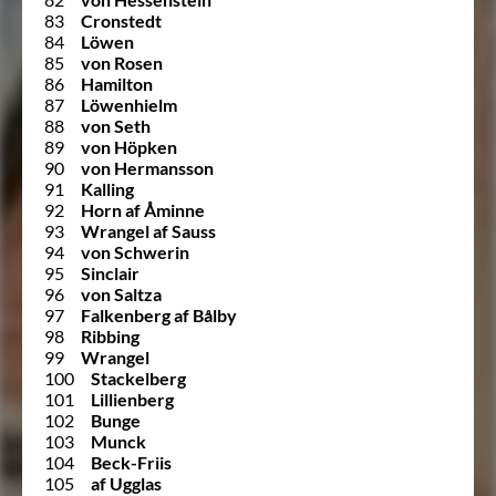
83
Cronstedt
84
Löwen
85
von Rosen
86
Hamilton
87
Löwenhielm
88
von Seth
89
von Höpken
90
von Hermansson
91
Kalling
92
Horn af Åminne
93
Wrangel af Sauss
94
von Schwerin
95
Sinclair
96
von Saltza
97
Falkenberg af Bålby
98
Ribbing
99
Wrangel
100
Stackelberg
101
Lillienberg
102
Bunge
103
Munck
104
Beck-Friis
105
af Ugglas