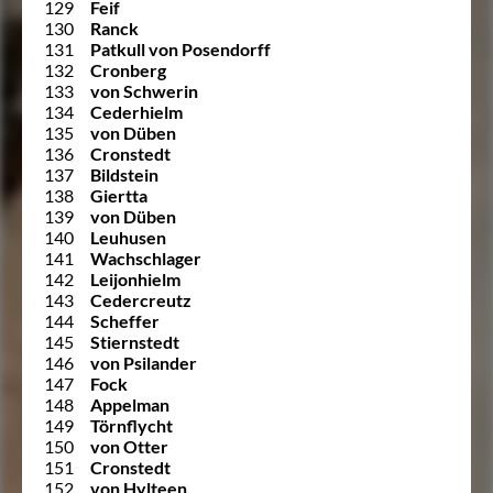
129
Feif
130
Ranck
131
Patkull von Posendorff
132
Cronberg
133
von Schwerin
134
Cederhielm
135
von Düben
136
Cronstedt
137
Bildstein
138
Giertta
139
von Düben
140
Leuhusen
141
Wachschlager
142
Leijonhielm
143
Cedercreutz
144
Scheffer
145
Stiernstedt
146
von Psilander
147
Fock
148
Appelman
149
Törnflycht
150
von Otter
151
Cronstedt
152
von Hylteen