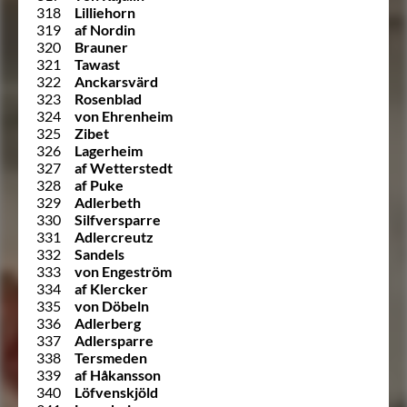
318
Lilliehorn
319
af Nordin
320
Brauner
321
Tawast
322
Anckarsvärd
323
Rosenblad
324
von Ehrenheim
325
Zibet
326
Lagerheim
327
af Wetterstedt
328
af Puke
329
Adlerbeth
330
Silfversparre
331
Adlercreutz
332
Sandels
333
von Engeström
334
af Klercker
335
von Döbeln
336
Adlerberg
337
Adlersparre
338
Tersmeden
339
af Håkansson
340
Löfvenskjöld