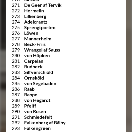
271
De Geer af Tervik
272
Hermelin
273
Lillienberg
274
Adelcrantz
275
Sprengtporten
276
Löwen
277
Mannerheim
278
Beck-Friis
279
Wrangel af Sauss
280
von Höpken
281
Carpelan
282
Rudbeck
283
Silfverschiöld
284
Örnsköld
285
von Segebaden
286
Raab
287
Rappe
288
von Hegardt
289
Pfeiff
290
von Rosen
291
Schmiedefelt
292
Falkenberg af Bålby
293
Falkengréen