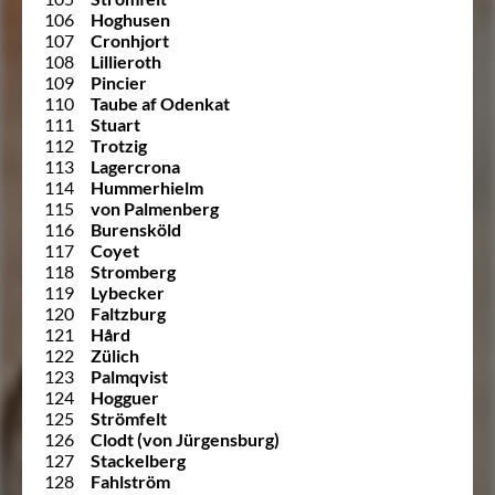
106
Hoghusen
107
Cronhjort
108
Lillieroth
109
Pincier
110
Taube af Odenkat
111
Stuart
112
Trotzig
113
Lagercrona
114
Hummerhielm
115
von Palmenberg
116
Burensköld
117
Coyet
118
Stromberg
119
Lybecker
120
Faltzburg
121
Hård
122
Zülich
123
Palmqvist
124
Hogguer
125
Strömfelt
126
Clodt (von Jürgensburg)
127
Stackelberg
128
Fahlström