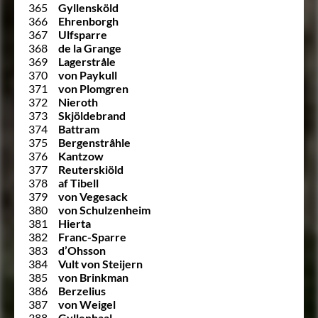
365
Gyllensköld
366
Ehrenborgh
367
Ulfsparre
368
de la Grange
369
Lagerstråle
370
von Paykull
371
von Plomgren
372
Nieroth
373
Skjöldebrand
374
Battram
375
Bergenstråhle
376
Kantzow
377
Reuterskiöld
378
af Tibell
379
von Vegesack
380
von Schulzenheim
381
Hierta
382
Franc-Sparre
383
d’Ohsson
384
Vult von Steijern
385
von Brinkman
386
Berzelius
387
von Weigel
388
Gyllenhaal