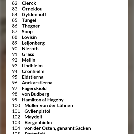
82
Clerck
83
Örneklou
84
Gyldenhoff
85
Tungel
86
Thegner
87
Soop
88
Lovisin
89
Leijonberg
90
Nieroth
91
Grass
92
Mellin
93
Lindhielm
94
Cronhielm
95
Eldstierna
96
Anckarstierna
97
Fägerskiöld
98
von Budberg
99
Hamilton af Hageby
100
Müller von der Lühnen
101
Gyllenpistol
102
Maydell
103
Bergenhielm
104
von der Osten, genannt Sacken
105
Strömfelt