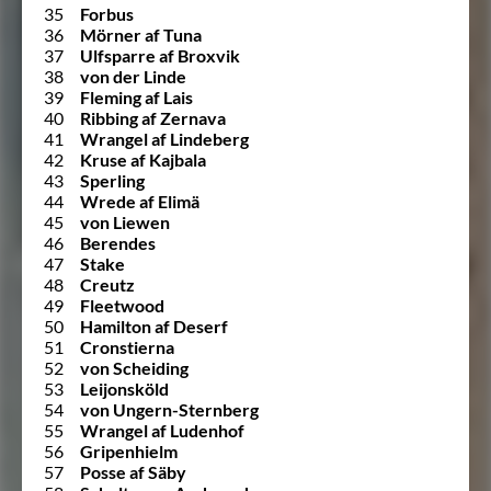
35
Forbus
36
Mörner af Tuna
37
Ulfsparre af Broxvik
38
von der Linde
39
Fleming af Lais
40
Ribbing af Zernava
41
Wrangel af Lindeberg
42
Kruse af Kajbala
43
Sperling
44
Wrede af Elimä
45
von Liewen
46
Berendes
47
Stake
48
Creutz
49
Fleetwood
50
Hamilton af Deserf
51
Cronstierna
52
von Scheiding
53
Leijonsköld
54
von Ungern-Sternberg
55
Wrangel af Ludenhof
56
Gripenhielm
57
Posse af Säby