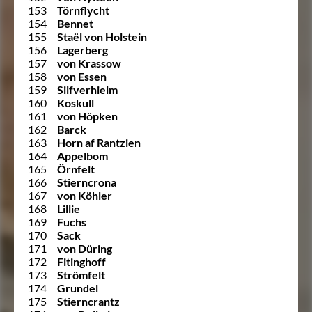
153
Törnflycht
154
Bennet
155
Staël von Holstein
156
Lagerberg
157
von Krassow
158
von Essen
159
Silfverhielm
160
Koskull
161
von Höpken
162
Barck
163
Horn af Rantzien
164
Appelbom
165
Örnfelt
166
Stierncrona
167
von Köhler
168
Lillie
169
Fuchs
170
Sack
171
von Düring
172
Fitinghoff
173
Strömfelt
174
Grundel
175
Stierncrantz