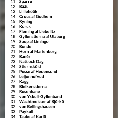
11
Sparre
12
Bååt
13
Lilliehöök
14
Cruus af Gudhem
15
Ryning
16
Kurck
17
Fleming af Liebelitz
18
Gyllenstierna af Ulaborg
19
Soop af Limingo
20
Bonde
21
Horn af Marienborg
22
Banér
23
Natt och Dag
24
Stiernsköld
25
Posse af Hedensund
26
Leijonhufvud
27
Kagg
28
Bielkenstierna
29
Rosenhane
30
von Yxkull-Gyllenband
31
Wachtmeister af Björkö
32
von Bellingshausen
33
Paykull
34
Taube af Karlö