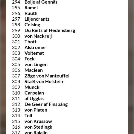
294
Boije af Gennäs
295
Ramel
296
Ruuth
297
Liljencrantz
298
Celsing
299
Du Rietz af Hedensberg
300
von Nackreij
301
Thott
302
Alströmer
303
Voltemat
304
Fock
305
von Lingen
306
Maclean
307
Zöge von Manteuffel
308
Staël von Holstein
309
Munck
310
Carpelan
311
af Ugglas
312
De Geer af Finspång
313
von Platen
314
Toll
315
von Krassow
316
von Stedingk
317
von Rajalin