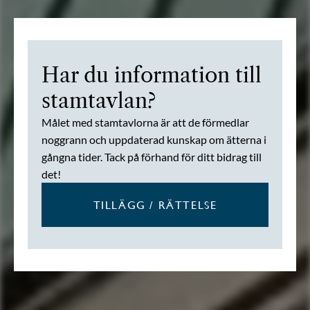
Har du information till
stamtavlan?
Målet med stamtavlorna är att de förmedlar
noggrann och uppdaterad kunskap om ätterna i
gångna tider. Tack på förhand för ditt bidrag till
det!
TILLÄGG / RÄTTELSE