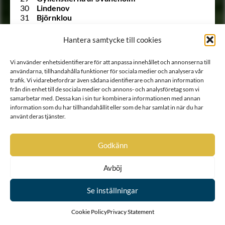
30
Lindenov
31
Björnklou
32
Stålarm
33
Ehrenstéen
Hantera samtycke till cookies
34
Lilliecrona
35
Ekeblad
Vi använder enhetsidentifierare för att anpassa innehållet och annonserna till
36
Trolle
användarna, tillhandahålla funktioner för sociala medier och analysera vår
37
Rosenstråle
trafik. Vi vidarebefordrar även sådana identifierare och annan information
1303 A
Siöstierna
från din enhet till de sociala medier och annons- och analysföretag som vi
528 A
von Snoilsky
samarbetar med. Dessa kan i sin tur kombinera informationen med annan
38
Carpelan
information som du har tillhandahållit eller som de har samlat in när du har
39
Stiernkors
använt deras tjänster.
40
Gyllenhierta
41
Hinsebergs-släkten
42
Ållongren i Östergötland
Godkänn
43
Kruse af Elghammar
44
Lilliesparre af Fylleskog
Avböj
45
Rosladin
46
Krabbe af Svaneby
47
Gyllenanckar
Se inställningar
48
Frankelin
49
Bratt af Höglunda
Cookie Policy
Privacy Statement
50
Bock af Näs