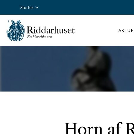
Storlek
AKTUE
Horn af R