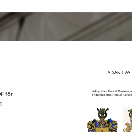
VISAR
1
AV
DF för
t