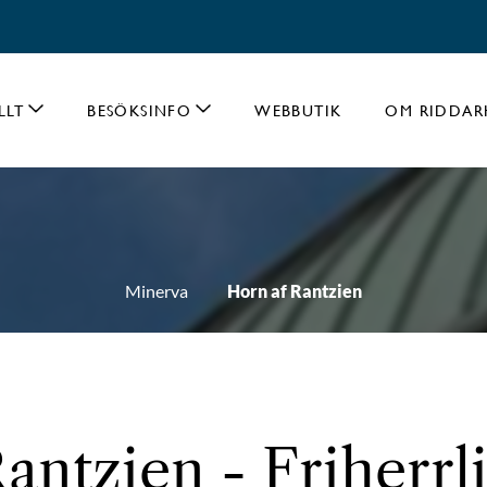
LLT
BESÖKSINFO
WEBBUTIK
OM RIDDAR
Minerva
Horn af Rantzien
antzien - Friherrli