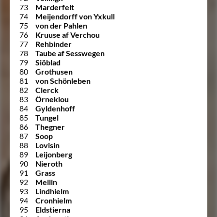
73
Marderfelt
74
Meijendorff von Yxkull
75
von der Pahlen
76
Kruuse af Verchou
77
Rehbinder
78
Taube af Sesswegen
79
Siöblad
80
Grothusen
81
von Schönleben
82
Clerck
83
Örneklou
84
Gyldenhoff
85
Tungel
86
Thegner
87
Soop
88
Lovisin
89
Leijonberg
90
Nieroth
91
Grass
92
Mellin
93
Lindhielm
94
Cronhielm
95
Eldstierna