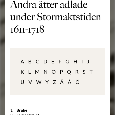
Andra ätter adlade
under Stormaktstiden
1611-1718
A
B
C
D
E
F
G
H
I
J
K
L
M
N
O
P
Q
R
S
T
U
V
W
Y
Z
Ä
Å
Ö
1
Brahe
2
Lewenhaupt