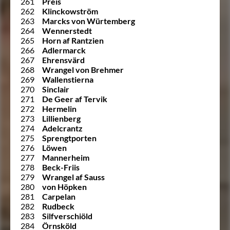
261
Preis
262
Klinckowström
263
Marcks von Würtemberg
264
Wennerstedt
265
Horn af Rantzien
266
Adlermarck
267
Ehrensvärd
268
Wrangel von Brehmer
269
Wallenstierna
270
Sinclair
271
De Geer af Tervik
272
Hermelin
273
Lillienberg
274
Adelcrantz
275
Sprengtporten
276
Löwen
277
Mannerheim
278
Beck-Friis
279
Wrangel af Sauss
280
von Höpken
281
Carpelan
282
Rudbeck
283
Silfverschiöld
284
Örnsköld