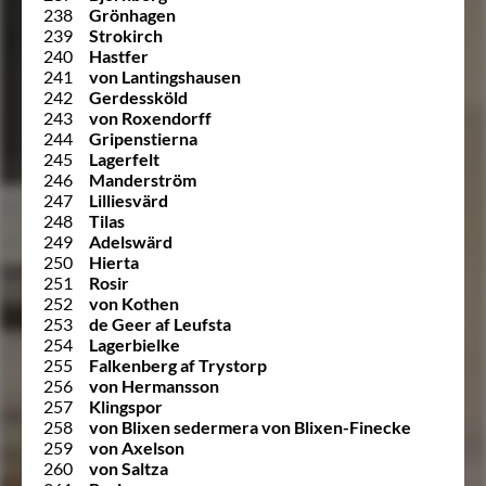
238
Grönhagen
239
Strokirch
240
Hastfer
241
von Lantingshausen
242
Gerdessköld
243
von Roxendorff
244
Gripenstierna
245
Lagerfelt
246
Manderström
247
Lilliesvärd
248
Tilas
249
Adelswärd
250
Hierta
251
Rosir
252
von Kothen
253
de Geer af Leufsta
254
Lagerbielke
255
Falkenberg af Trystorp
256
von Hermansson
257
Klingspor
258
von Blixen sedermera von Blixen-Finecke
259
von Axelson
260
von Saltza