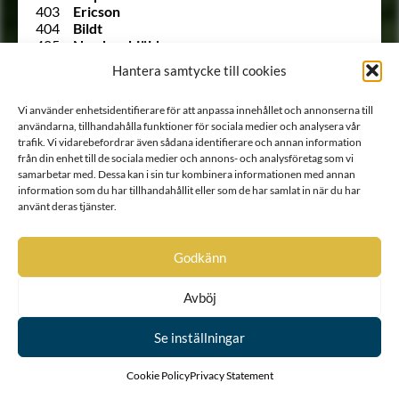
403
Ericson
404
Bildt
405
Nordenskiöld
406
Dickson
Hantera samtycke till cookies
1
Lilliehöök af Fårdala
2
Forstena-släkten
Vi använder enhetsidentifierare för att anpassa innehållet och annonserna till
3
Bååt
användarna, tillhandahålla funktioner för sociala medier och analysera vår
4
Fleming
trafik. Vi vidarebefordrar även sådana identifierare och annan information
5
Kyle
från din enhet till de sociala medier och annons- och analysföretag som vi
6
Lillie af Greger Matssons ätt
samarbetar med. Dessa kan i sin tur kombinera informationen med annan
7
Sparre af Rossvik
information som du har tillhandahållit eller som de har samlat in när du har
8
Bielke af Åkerö
använt deras tjänster.
9
Ulfsparre af Broxvik
10
Soop
11
Bonde
Godkänn
12
Horn af Kanckas
13
Natt och Dag
Avböj
14
Posse
15
Ribbing
16
Boije af Gennäs
Se inställningar
17
Hård af Segerstad
18
Falkenberg af Trystorp
Cookie Policy
Privacy Statement
19
Ulfeldt