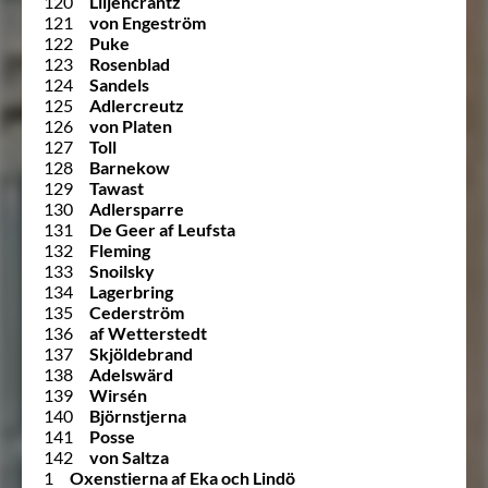
120
Liljencrantz
121
von Engeström
122
Puke
123
Rosenblad
124
Sandels
125
Adlercreutz
126
von Platen
127
Toll
128
Barnekow
129
Tawast
130
Adlersparre
131
De Geer af Leufsta
132
Fleming
133
Snoilsky
134
Lagerbring
135
Cederström
136
af Wetterstedt
137
Skjöldebrand
138
Adelswärd
139
Wirsén
140
Björnstjerna
141
Posse
142
von Saltza
1
Oxenstierna af Eka och Lindö