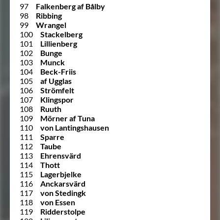
97
Falkenberg af Bålby
98
Ribbing
99
Wrangel
100
Stackelberg
101
Lillienberg
102
Bunge
103
Munck
104
Beck-Friis
105
af Ugglas
106
Strömfelt
107
Klingspor
108
Ruuth
109
Mörner af Tuna
110
von Lantingshausen
111
Sparre
112
Taube
113
Ehrensvärd
114
Thott
115
Lagerbjelke
116
Anckarsvärd
117
von Stedingk
118
von Essen
119
Ridderstolpe