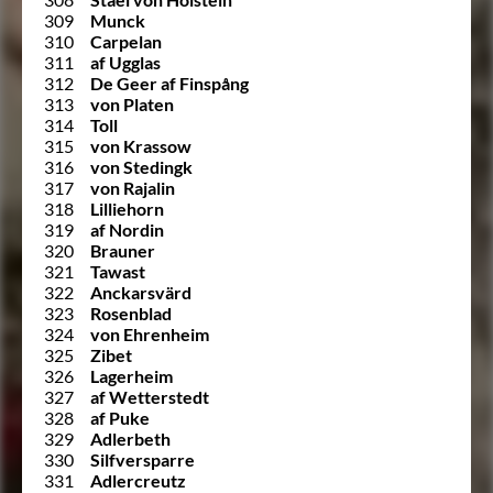
309
Munck
310
Carpelan
311
af Ugglas
312
De Geer af Finspång
313
von Platen
314
Toll
315
von Krassow
316
von Stedingk
317
von Rajalin
318
Lilliehorn
319
af Nordin
320
Brauner
321
Tawast
322
Anckarsvärd
323
Rosenblad
324
von Ehrenheim
325
Zibet
326
Lagerheim
327
af Wetterstedt
328
af Puke
329
Adlerbeth
330
Silfversparre
331
Adlercreutz