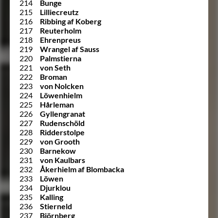
214
Bunge
215
Lilliecreutz
216
Ribbing af Koberg
217
Reuterholm
218
Ehrenpreus
219
Wrangel af Sauss
220
Palmstierna
221
von Seth
222
Broman
223
von Nolcken
224
Löwenhielm
225
Hårleman
226
Gyllengranat
227
Rudenschöld
228
Ridderstolpe
229
von Grooth
230
Barnekow
231
von Kaulbars
232
Åkerhielm af Blombacka
233
Löwen
234
Djurklou
235
Kalling
236
Stierneld
237
Björnberg