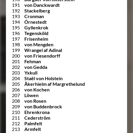
191
von Danckwardt
192
Stackelberg
193
Cronman
194
Örnestedt
195
Gyllenkrok
196
Tegensköld
197
Frisenheim
198
von Mengden
199
Wrangel af Adinal
200
von Friesendorff
201
Fehman
202
von Gedda
203
Yxkull
204
Staël von Holstein
205
Åkerhielm af Margrethelund
206
von Kochen
207
Löwen
208
von Rosen
209
von Buddenbrock
210
Ehrenkrona
211
Cederström
212
Palmfelt
213
Armfelt