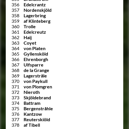
356
Edelcrantz
357
Nordenskjöld
358
Lagerbring
359
af Klinteberg
360
Trolle
361
Edelcreutz
362
Haij
363
Coyet
364
von Platen
365
Gyllensköld
366
Ehrenborgh
367
Ulfsparre
368
de la Grange
369
Lagerstråle
370
von Paykull
371
von Plomgren
372
Nieroth
373
Skjöldebrand
374
Battram
375
Bergenstråhle
376
Kantzow
377
Reuterskiöld
378
af Tibell