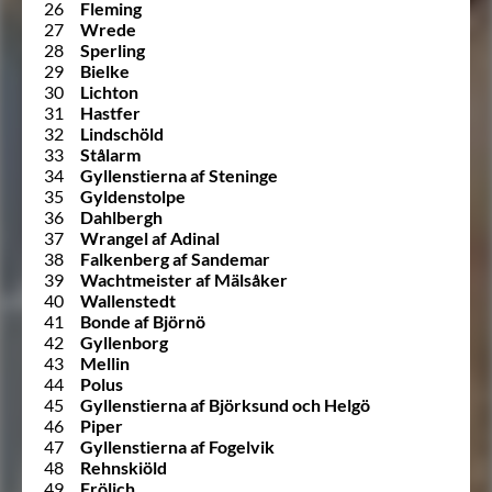
26
Fleming
27
Wrede
28
Sperling
29
Bielke
30
Lichton
31
Hastfer
32
Lindschöld
33
Stålarm
34
Gyllenstierna af Steninge
35
Gyldenstolpe
36
Dahlbergh
37
Wrangel af Adinal
38
Falkenberg af Sandemar
39
Wachtmeister af Mälsåker
40
Wallenstedt
41
Bonde af Björnö
42
Gyllenborg
43
Mellin
44
Polus
45
Gyllenstierna af Björksund och Helgö
46
Piper
47
Gyllenstierna af Fogelvik
48
Rehnskiöld
49
Frölich