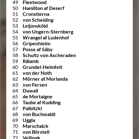
49
Fleetwood
50
Hamilton af Deserf
51
Cronstierna
52
von Scheiding
53
Leijonsköld
54
von Ungern-Sternberg
55
Wrangel af Ludenhof
56
Gripenhielm
57
Posse af Säby
58
Schultz von Ascheraden
59
Rålamb
60
Grundel-Helmfelt
61
von der Noth
62
Mörner af Morlanda
63
von Fersen
64
Duwall
65
de Mortaigne
66
Taube af Kudding
67
Palbitzki
68
von Buchwaldt
69
Uggla
70
Marschalck
71
von Börstell
72
Vellingk