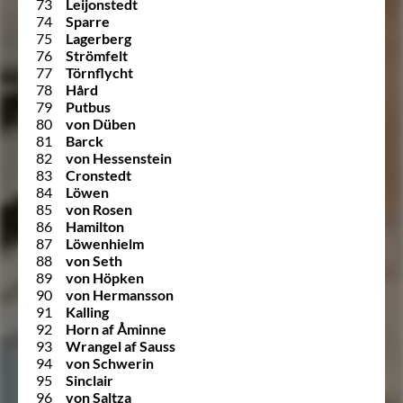
73
Leijonstedt
74
Sparre
75
Lagerberg
76
Strömfelt
77
Törnflycht
78
Hård
79
Putbus
80
von Düben
81
Barck
82
von Hessenstein
83
Cronstedt
84
Löwen
85
von Rosen
86
Hamilton
87
Löwenhielm
88
von Seth
89
von Höpken
90
von Hermansson
91
Kalling
92
Horn af Åminne
93
Wrangel af Sauss
94
von Schwerin
95
Sinclair
96
von Saltza