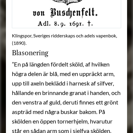
Klingspor, Sveriges ridderskaps och adels vapenbok,
(1890).
Blasonering
”En på längden fördelt sköld, af hvilken
högra delen är blå, med en uppräckt arm,
upp till axeln beklädd i harnesk af silfver,
hållande en brinnande granat i handen, och
den venstra af guld, deruti finnes ett grönt
aspträd med några buskar bakom. På
skölden en öppen tornerhjelm, hvarutur
står en sådan arm som i sjelfva skölden,