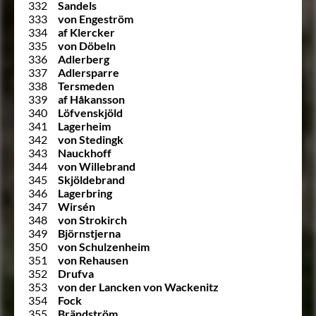
332
Sandels
333
von Engeström
334
af Klercker
335
von Döbeln
336
Adlerberg
337
Adlersparre
338
Tersmeden
339
af Håkansson
340
Löfvenskjöld
341
Lagerheim
342
von Stedingk
343
Nauckhoff
344
von Willebrand
345
Skjöldebrand
346
Lagerbring
347
Wirsén
348
von Strokirch
349
Björnstjerna
350
von Schulzenheim
351
von Rehausen
352
Drufva
353
von der Lancken von Wackenitz
354
Fock
355
Brändström