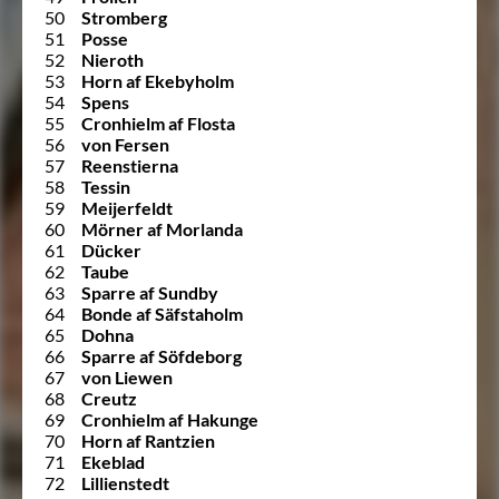
50
Stromberg
51
Posse
52
Nieroth
53
Horn af Ekebyholm
54
Spens
55
Cronhielm af Flosta
56
von Fersen
57
Reenstierna
58
Tessin
59
Meijerfeldt
60
Mörner af Morlanda
61
Dücker
62
Taube
63
Sparre af Sundby
64
Bonde af Säfstaholm
65
Dohna
66
Sparre af Söfdeborg
67
von Liewen
68
Creutz
69
Cronhielm af Hakunge
70
Horn af Rantzien
71
Ekeblad
72
Lillienstedt