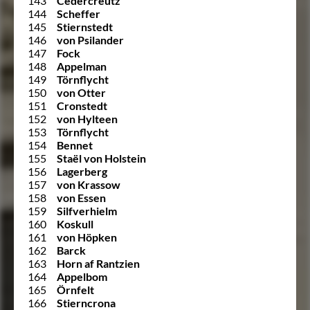
143
Cedercreutz
144
Scheffer
145
Stiernstedt
146
von Psilander
147
Fock
148
Appelman
149
Törnflycht
150
von Otter
151
Cronstedt
152
von Hylteen
153
Törnflycht
154
Bennet
155
Staël von Holstein
156
Lagerberg
157
von Krassow
158
von Essen
159
Silfverhielm
160
Koskull
161
von Höpken
162
Barck
163
Horn af Rantzien
164
Appelbom
165
Örnfelt
166
Stierncrona