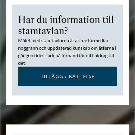
Har du information till
stamtavlan?
Målet med stamtavlorna är att de förmedlar
noggrann och uppdaterad kunskap om ätterna i
gångna tider. Tack på förhand för ditt bidrag till
det!
TILLÄGG / RÄTTELSE