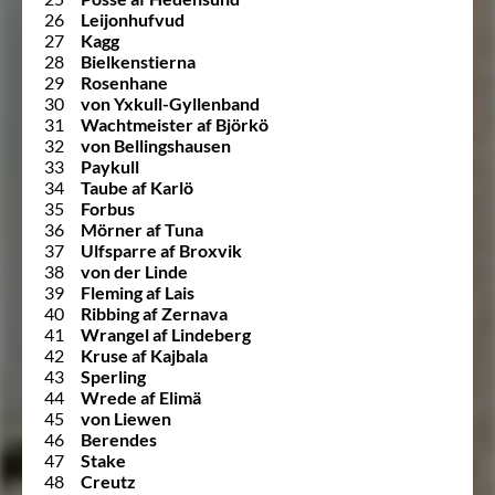
26
Leijonhufvud
27
Kagg
28
Bielkenstierna
29
Rosenhane
30
von Yxkull-Gyllenband
31
Wachtmeister af Björkö
32
von Bellingshausen
33
Paykull
34
Taube af Karlö
35
Forbus
36
Mörner af Tuna
37
Ulfsparre af Broxvik
38
von der Linde
39
Fleming af Lais
40
Ribbing af Zernava
41
Wrangel af Lindeberg
42
Kruse af Kajbala
43
Sperling
44
Wrede af Elimä
45
von Liewen
46
Berendes
47
Stake
48
Creutz