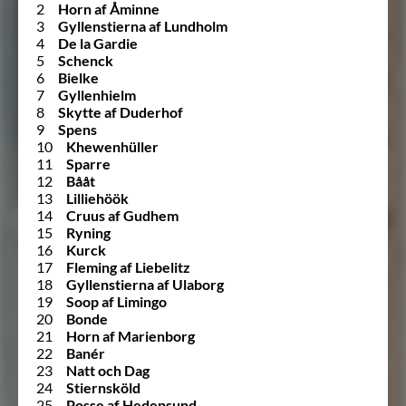
2
Horn af Åminne
3
Gyllenstierna af Lundholm
4
De la Gardie
5
Schenck
6
Bielke
7
Gyllenhielm
8
Skytte af Duderhof
9
Spens
10
Khewenhüller
11
Sparre
12
Bååt
13
Lilliehöök
14
Cruus af Gudhem
15
Ryning
16
Kurck
17
Fleming af Liebelitz
18
Gyllenstierna af Ulaborg
19
Soop af Limingo
20
Bonde
21
Horn af Marienborg
22
Banér
23
Natt och Dag
24
Stiernsköld
25
Posse af Hedensund