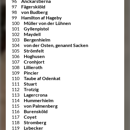
96
Anckarstierna
97
Fägerskiöld
98
von Budberg
99
Hamilton af Hageby
100
Müller von der Lühnen
101
Gyllenpistol
102
Maydell
103
Bergenhielm
104
von der Osten, genannt Sacken
105
Strömfelt
106
Hoghusen
107
Cronhjort
108
Lillieroth
109
Pincier
110
Taube af Odenkat
111
Stuart
112
Trotzig
113
Lagercrona
114
Hummerhielm
115
von Palmenberg
116
Burensköld
117
Coyet
118
Stromberg
119
Lybecker