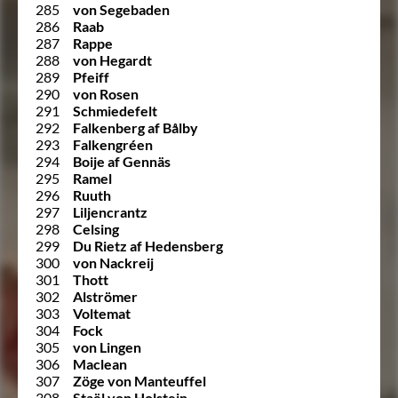
285
von Segebaden
286
Raab
287
Rappe
288
von Hegardt
289
Pfeiff
290
von Rosen
291
Schmiedefelt
292
Falkenberg af Bålby
293
Falkengréen
294
Boije af Gennäs
295
Ramel
296
Ruuth
297
Liljencrantz
298
Celsing
299
Du Rietz af Hedensberg
300
von Nackreij
301
Thott
302
Alströmer
303
Voltemat
304
Fock
305
von Lingen
306
Maclean
307
Zöge von Manteuffel
308
Staël von Holstein