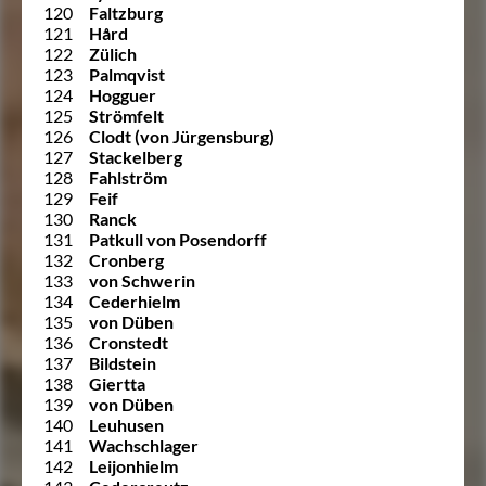
120
Faltzburg
121
Hård
122
Zülich
123
Palmqvist
124
Hogguer
125
Strömfelt
126
Clodt (von Jürgensburg)
127
Stackelberg
128
Fahlström
129
Feif
130
Ranck
131
Patkull von Posendorff
132
Cronberg
133
von Schwerin
134
Cederhielm
135
von Düben
136
Cronstedt
137
Bildstein
138
Giertta
139
von Düben
140
Leuhusen
141
Wachschlager
142
Leijonhielm