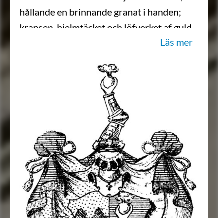
hållande en brinnande granat i handen;
kransen, hjelmtäcket och löfverket af guld,
Läs mer
silfver och blått.”
Källa: Schlegel och Klingspor, 1875.
Transkription: Göran Mörner, 2021-03-
26.