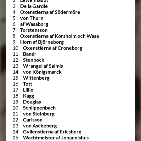
3
De la Gardie
4
Oxenstierna af Södermöre
5
von Thurn
6
af Wasaborg
7
Torstensson
8
Oxenstierna af Korsholm och Wasa
9
Horn af Björneborg
10
Oxenstierna af Croneborg
11
Banér
12
Stenbock
13
Wrangel af Salmis
14
von Königsmarck
15
Wittenberg
16
Tott
17
Lillie
18
Kagg
19
Douglas
20
Schlippenbach
21
von Steinberg
22
Carlsson
23
von Ascheberg
24
Gyllenstierna af Ericsberg
25
Wachtmeister af Johannishus