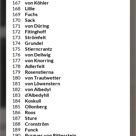
167
von Köhler
168
Lillie
169
Fuchs
170
Sack
171
von Düring
172
Fitinghoff
173
Strömfelt
174
Grundel
175
Stierncrantz
176
von Dellwig
177
von Knorring
178
Adlerfelt
179
Rosenstierna
180
von Trautwetter
181
von Löwenstern
182
von Albedyl
183
d’Albedyhll
184
Koskull
185
Ollonberg
186
Roos
187
Sture
188
Cronström
189
Funck
190
Burguer von Ritterstein