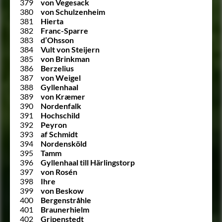
379
von Vegesack
380
von Schulzenheim
381
Hierta
382
Franc-Sparre
383
d’Ohsson
384
Vult von Steijern
385
von Brinkman
386
Berzelius
387
von Weigel
388
Gyllenhaal
389
von Kræmer
390
Nordenfalk
391
Hochschild
392
Peyron
393
af Schmidt
394
Nordensköld
395
Tamm
396
Gyllenhaal till Härlingstorp
397
von Rosén
398
Ihre
399
von Beskow
400
Bergenstråhle
401
Braunerhielm
402
Gripenstedt