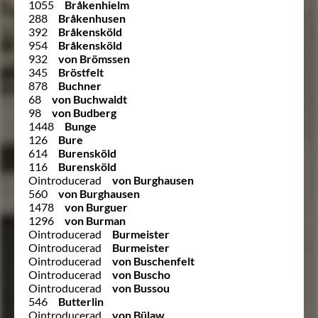
1055
Bråkenhielm
288
Bråkenhusen
392
Bråkensköld
954
Bråkensköld
932
von Brömssen
345
Bröstfelt
878
Buchner
68
von Buchwaldt
98
von Budberg
1448
Bunge
126
Bure
614
Burensköld
116
Burensköld
Ointroducerad
von Burghausen
560
von Burghausen
1478
von Burguer
1296
von Burman
Ointroducerad
Burmeister
Ointroducerad
Burmeister
Ointroducerad
von Buschenfelt
Ointroducerad
von Buscho
Ointroducerad
von Bussou
546
Butterlin
Ointroducerad
von Bülaw