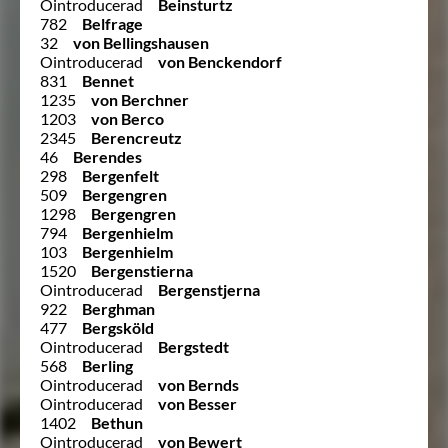
Ointroducerad
Beinsturtz
782
Belfrage
32
von Bellingshausen
Ointroducerad
von Benckendorf
831
Bennet
1235
von Berchner
1203
von Berco
2345
Berencreutz
46
Berendes
298
Bergenfelt
509
Bergengren
1298
Bergengren
794
Bergenhielm
103
Bergenhielm
1520
Bergenstierna
Ointroducerad
Bergenstjerna
922
Berghman
477
Bergsköld
Ointroducerad
Bergstedt
568
Berling
Ointroducerad
von Bernds
Ointroducerad
von Besser
1402
Bethun
Ointroducerad
von Bewert