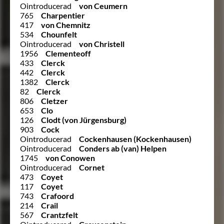
Ointroducerad
von Ceumern
765
Charpentier
417
von Chemnitz
534
Chounfelt
Ointroducerad
von Christell
1956
Clementeoff
433
Clerck
442
Clerck
1382
Clerck
82
Clerck
806
Cletzer
653
Clo
126
Clodt (von Jürgensburg)
903
Cock
Ointroducerad
Cockenhausen (Kockenhausen)
Ointroducerad
Conders ab (van) Helpen
1745
von Conowen
Ointroducerad
Cornet
473
Coyet
117
Coyet
743
Crafoord
214
Crail
567
Crantzfelt