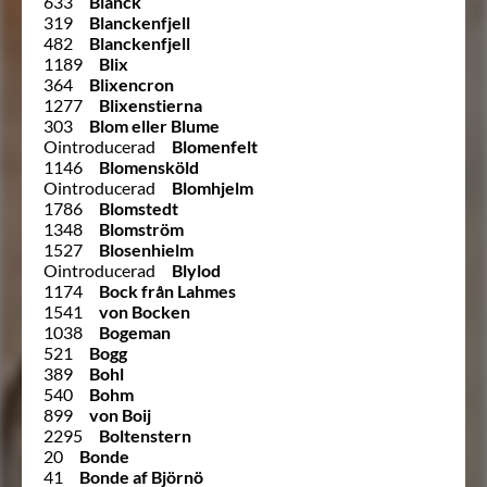
633
Blanck
319
Blanckenfjell
482
Blanckenfjell
1189
Blix
364
Blixencron
1277
Blixenstierna
303
Blom eller Blume
Ointroducerad
Blomenfelt
1146
Blomensköld
Ointroducerad
Blomhjelm
1786
Blomstedt
1348
Blomström
1527
Blosenhielm
Ointroducerad
Blylod
1174
Bock från Lahmes
1541
von Bocken
1038
Bogeman
521
Bogg
389
Bohl
540
Bohm
899
von Boij
2295
Boltenstern
20
Bonde
41
Bonde af Björnö