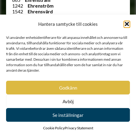
1242
Ehrenström
1542
Ehrensvärd
1148
von Ehrenthal
1123 B
Ehrnrooth
Hantera samtycke till cookies
837
von Eich
Ointroducerad
von Eichler
Vi använder enhetsidentifierare för att anpassa innehållet och annonserna till
994
von Eisen
användarna, tillhandahålla funktioner för sociala medier och analysera vår
(121)
Ekeblad
trafik. Vi vidarebefordrar även sådana identifierare och annan information
350
Ekegren
från din enhet till de sociala medier och annons- och analysföretag som vi
380
Ekehielm
samarbetar med. Dessa kan i sin tur kombinera informationen med annan
476
Ekenberg
information som du har tillhandahållit eller som de har samlat in när du har
717
Ekensteen
använt deras tjänster.
Ointroducerad
Ekesköld
285
Ekestubbe
1442
Ekfelt
Godkänn
Ointroducerad
Ekholt
Ointroducerad
Ekholt
Avböj
1410
Eksköld
(713 ½)
Eldstierna
Se inställningar
95
Eldstierna
Ointroducerad
Elfring
1211
Elfvencrona
Cookie Policy
Privacy Statement
1219
Elfving