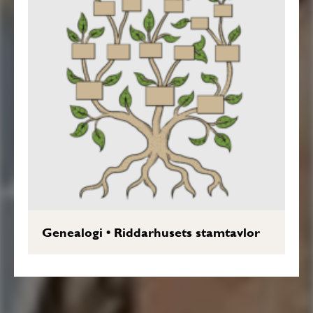
Genealogi
•
Riddarhusets stamtavlor