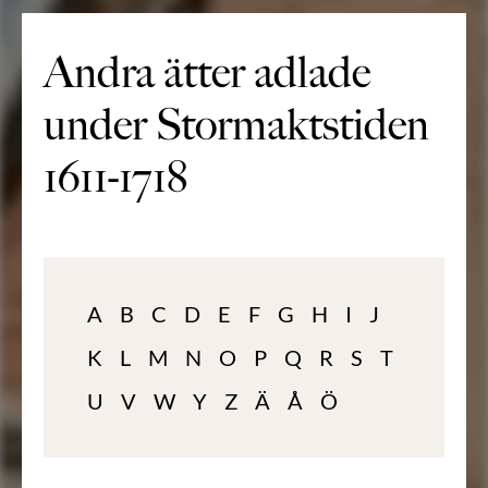
Andra ätter adlade
under Stormaktstiden
1611-1718
A
B
C
D
E
F
G
H
I
J
K
L
M
N
O
P
Q
R
S
T
U
V
W
Y
Z
Ä
Å
Ö