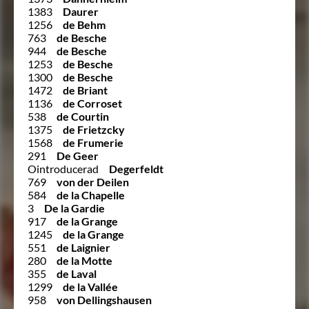
1383
Daurer
1256
de Behm
763
de Besche
944
de Besche
1253
de Besche
1300
de Besche
1472
de Briant
1136
de Corroset
538
de Courtin
1375
de Frietzcky
1568
de Frumerie
291
De Geer
Ointroducerad
Degerfeldt
769
von der Deilen
584
de la Chapelle
3
De la Gardie
917
de la Grange
1245
de la Grange
551
de Laignier
280
de la Motte
355
de Laval
1299
de la Vallée
958
von Dellingshausen