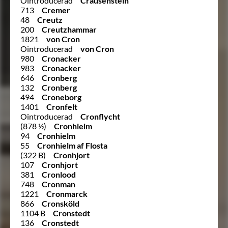
Ointroducerad
Crausenstein
713
Cremer
48
Creutz
200
Creutzhammar
1821
von Cron
Ointroducerad
von Cron
980
Cronacker
983
Cronacker
646
Cronberg
132
Cronberg
494
Croneborg
1401
Cronfelt
Ointroducerad
Cronflycht
(878 ½)
Cronhielm
94
Cronhielm
55
Cronhielm af Flosta
(322 B)
Cronhjort
107
Cronhjort
381
Cronlood
748
Cronman
1221
Cronmarck
866
Cronsköld
1104 B
Cronstedt
136
Cronstedt