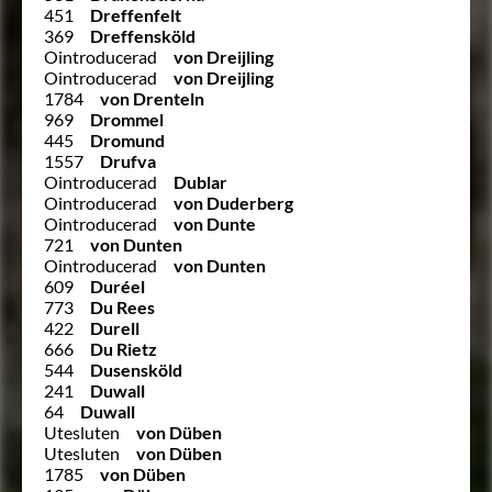
451
Dreffenfelt
369
Dreffensköld
Ointroducerad
von Dreijling
Ointroducerad
von Dreijling
1784
von Drenteln
969
Drommel
445
Dromund
1557
Drufva
Ointroducerad
Dublar
Ointroducerad
von Duderberg
Ointroducerad
von Dunte
721
von Dunten
Ointroducerad
von Dunten
609
Duréel
773
Du Rees
422
Durell
666
Du Rietz
544
Dusensköld
241
Duwall
64
Duwall
Utesluten
von Düben
Utesluten
von Düben
1785
von Düben