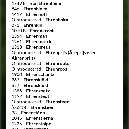
1749 B
von Ehrenheim
846
Ehrenhielm
1417
Ehrenhoff
Ointroducerad
Ehrenholm
871
Ehrenklo
1010 B
Ehrenkrook
1354
Ehrenman
1261
Ehrenmarck
1313
Ehrenpreus
Ointroducerad
Ehrenprijs (Äreprijs eller
Ährenprijs)
Ointroducerad
Ehrenreuter
Ointroducerad
Ehrenroos
1900
Ehrenschantz
783
Ehrenskiöld
877
Ehrenskiöld
1388
Ehrenspetz
1192
Ehrenstedt
Ointroducerad
Ehrensteen
(652 ½)
Ehrenstéen
33
Ehrenstéen
1045
Ehrenstierna
1225
Ehrenstolpe
865
Ehrenstrahl