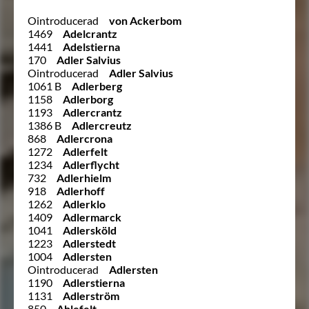
Ointroducerad
von Ackerbom
1469
Adelcrantz
1441
Adelstierna
170
Adler Salvius
Ointroducerad
Adler Salvius
1061 B
Adlerberg
1158
Adlerborg
1193
Adlercrantz
1386 B
Adlercreutz
868
Adlercrona
1272
Adlerfelt
1234
Adlerflycht
732
Adlerhielm
918
Adlerhoff
1262
Adlerklo
1409
Adlermarck
1041
Adlersköld
1223
Adlerstedt
1004
Adlersten
Ointroducerad
Adlersten
1190
Adlerstierna
1131
Adlerström
850
Ahlefelt