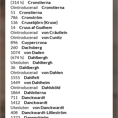
(314 ½)
Cronstierna
Ointroducerad
Cronstierna
51
Cronstierna
786
Cronström
136
Crusebjörn (Kruse)
14
Cruus af Gudhem
Ointroducerad
von Cräutlein
Ointroducerad
von Cunitz
896
Cuypercrona
260
Dachsberg
1074
von Daden
(674 ½)
Dahlbergh
Utesluten
Dahlbergh
36
Dahlbergh
Ointroducerad
von Dahlen
1555
Dahlfelt
1449
von Dahlheim
Ointroducerad
Dahlsköld
1864
Dahlstierna
711
Danckwardt
1412
Danckwardt
Utesluten
von Danckwardt
408
Danckwardt-Lillieström
1373
Dannerhielm