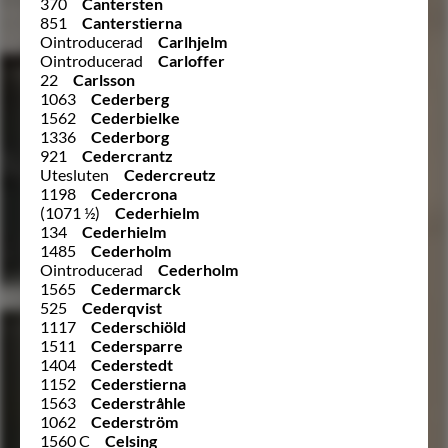
370
Cantersten
851
Canterstierna
Ointroducerad
Carlhjelm
Ointroducerad
Carloffer
22
Carlsson
1063
Cederberg
1562
Cederbielke
1336
Cederborg
921
Cedercrantz
Utesluten
Cedercreutz
1198
Cedercrona
(1071 ½)
Cederhielm
134
Cederhielm
1485
Cederholm
Ointroducerad
Cederholm
1565
Cedermarck
525
Cederqvist
1117
Cederschiöld
1511
Cedersparre
1404
Cederstedt
1152
Cederstierna
1563
Cederstråhle
1062
Cederström
1560 C
Celsing