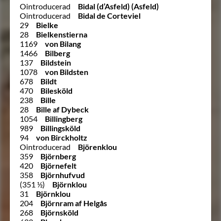
Ointroducerad
Bidal (d’Asfeld) (Asfeld)
Ointroducerad
Bidal de Corteviel
29
Bielke
28
Bielkenstierna
1169
von Bilang
1466
Bilberg
137
Bildstein
1078
von Bildsten
678
Bildt
470
Bilesköld
238
Bille
28
Bille af Dybeck
1054
Billingberg
989
Billingsköld
94
von Birckholtz
Ointroducerad
Björenklou
359
Björnberg
420
Björnefelt
358
Björnhufvud
(351 ½)
Björnklou
31
Björnklou
204
Björnram af Helgås
268
Björnsköld