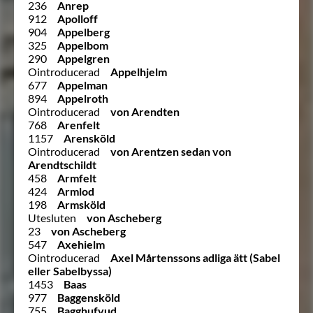
236
Anrep
912
Apolloff
904
Appelberg
325
Appelbom
290
Appelgren
Ointroducerad
Appelhjelm
677
Appelman
894
Appelroth
Ointroducerad
von Arendten
768
Arenfelt
1157
Arensköld
Ointroducerad
von Arentzen sedan von
Arendtschildt
458
Armfelt
424
Armlod
198
Armsköld
Utesluten
von Ascheberg
23
von Ascheberg
547
Axehielm
Ointroducerad
Axel Mårtenssons adliga ätt (Sabel
eller Sabelbyssa)
1453
Baas
977
Baggensköld
755
Bagghufvud