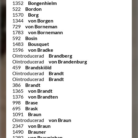
1352
Bongenhielm
522
Bordon
1570
Borg
1344
von Borgen
729
von Borneman
1783
von Bornemann
592
Bosin
1483
Bousquet
1596
von Bradke
Ointroducerad
Brandberg
Ointroducerad
von Brandenburg
459
Brandskiöld
Ointroducerad
Brandt
Ointroducerad
Brandt
386
Brandt
1365
von Brandt
1376
von Brandten
998
Brase
695
Brask
1091
Braun
Ointroducerad
von Braun
2347
von Braun
1490
Brauner
1292
von Braunjohan