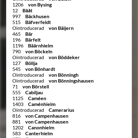
1206
von Bysing
12
Bååt
997
Bäckhusen
515
Bäfverfeldt
Ointroducerad
von Bäijern
465
Bär
196
Bärfelt
1196
Bäärnhielm
790
von Böckeln
Ointroducerad
von Böddeker
127
Böllja
545
von Bönhardt
Ointroducerad
von Bönningh
Ointroducerad
von Bönningshausen
71
von Börstell
555
Cabiljau
1125
Caméen
1403
Caménhielm
Ointroducerad
Camerarius
816
von Campenhausen
881
von Campenhausen
1202
Canonhielm
583
Canterhielm