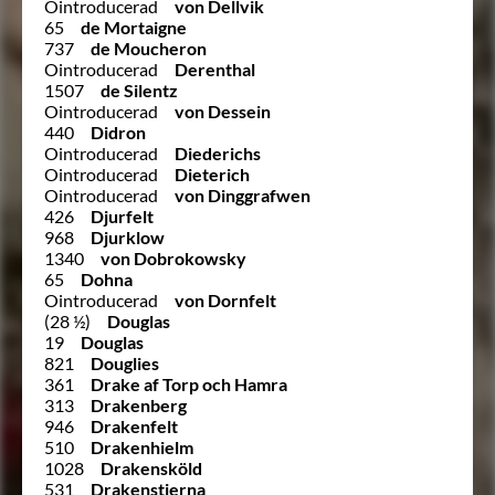
Ointroducerad
von Dellvik
65
de Mortaigne
737
de Moucheron
Ointroducerad
Derenthal
1507
de Silentz
Ointroducerad
von Dessein
440
Didron
Ointroducerad
Diederichs
Ointroducerad
Dieterich
Ointroducerad
von Dinggrafwen
426
Djurfelt
968
Djurklow
1340
von Dobrokowsky
65
Dohna
Ointroducerad
von Dornfelt
(28 ½)
Douglas
19
Douglas
821
Douglies
361
Drake af Torp och Hamra
313
Drakenberg
946
Drakenfelt
510
Drakenhielm
1028
Drakensköld
531
Drakenstierna