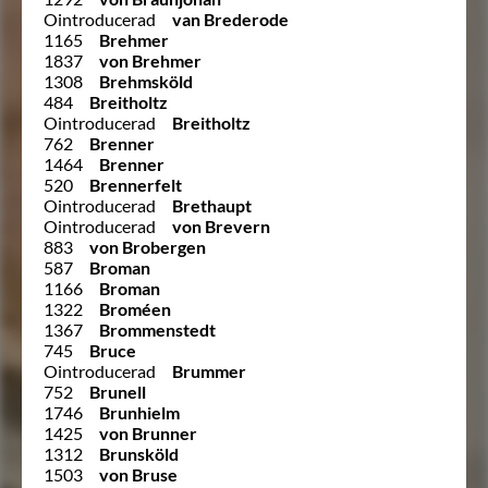
Ointroducerad
van Brederode
1165
Brehmer
1837
von Brehmer
1308
Brehmsköld
484
Breitholtz
Ointroducerad
Breitholtz
762
Brenner
1464
Brenner
520
Brennerfelt
Ointroducerad
Brethaupt
Ointroducerad
von Brevern
883
von Brobergen
587
Broman
1166
Broman
1322
Broméen
1367
Brommenstedt
745
Bruce
Ointroducerad
Brummer
752
Brunell
1746
Brunhielm
1425
von Brunner
1312
Brunsköld
1503
von Bruse