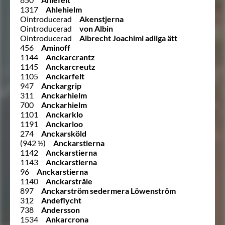
1317
Ahlehielm
Ointroducerad
Akenstjerna
Ointroducerad
von Albin
Ointroducerad
Albrecht Joachimi adliga ätt
456
Aminoff
1144
Anckarcrantz
1145
Anckarcreutz
1105
Anckarfelt
947
Anckargrip
311
Anckarhielm
700
Anckarhielm
1101
Anckarklo
1191
Anckarloo
274
Anckarsköld
(942 ½)
Anckarstierna
1142
Anckarstierna
1143
Anckarstierna
96
Anckarstierna
1140
Anckarstråle
897
Anckarström sedermera Löwenström
312
Andeflycht
738
Andersson
1534
Ankarcrona