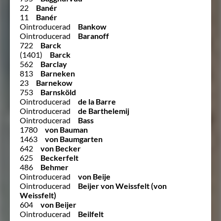
22
Banér
11
Banér
Ointroducerad
Bankow
Ointroducerad
Baranoff
722
Barck
(1401)
Barck
562
Barclay
813
Barneken
23
Barnekow
753
Barnsköld
Ointroducerad
de la Barre
Ointroducerad
de Barthelemij
Ointroducerad
Bass
1780
von Bauman
1463
von Baumgarten
642
von Becker
625
Beckerfelt
486
Behmer
Ointroducerad
von Beije
Ointroducerad
Beijer von Weissfelt (von
Weissfelt)
604
von Beijer
Ointroducerad
Beilfelt