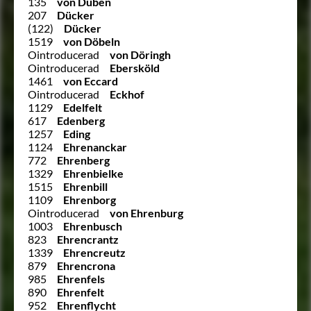
135
von Düben
207
Dücker
(122)
Dücker
1519
von Döbeln
Ointroducerad
von Döringh
Ointroducerad
Ebersköld
1461
von Eccard
Ointroducerad
Eckhof
1129
Edelfelt
617
Edenberg
1257
Eding
1124
Ehrenanckar
772
Ehrenberg
1329
Ehrenbielke
1515
Ehrenbill
1109
Ehrenborg
Ointroducerad
von Ehrenburg
1003
Ehrenbusch
823
Ehrencrantz
1339
Ehrencreutz
879
Ehrencrona
985
Ehrenfels
890
Ehrenfelt
952
Ehrenflycht