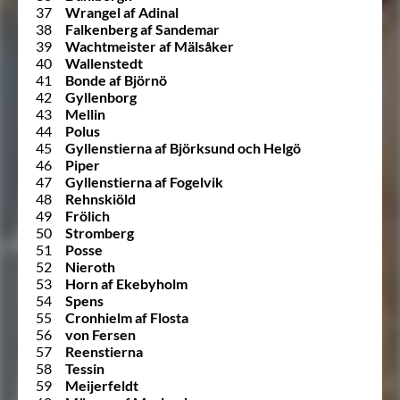
37
Wrangel af Adinal
38
Falkenberg af Sandemar
39
Wachtmeister af Mälsåker
40
Wallenstedt
41
Bonde af Björnö
42
Gyllenborg
43
Mellin
44
Polus
45
Gyllenstierna af Björksund och Helgö
46
Piper
47
Gyllenstierna af Fogelvik
48
Rehnskiöld
49
Frölich
50
Stromberg
51
Posse
52
Nieroth
53
Horn af Ekebyholm
54
Spens
55
Cronhielm af Flosta
56
von Fersen
57
Reenstierna
58
Tessin
59
Meijerfeldt