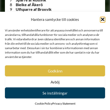
8
Bielke af Åkerö
9
Ulfsparre af Broxvik
10
Soop
11
Bonde
Hantera samtycke till cookies
12
Horn af Kanckas
13
Natt och Dag
Vi använder enhetsidentifierare för att anpassa innehållet och annonserna till
14
Posse
användarna, tillhandahålla funktioner för sociala medier och analysera vår
15
Ribbing
trafik. Vi vidarebefordrar även sådana identifierare och annan information
16
Boije af Gennäs
från din enhet till de sociala medier och annons- och analysföretag som vi
17
Hård af Segerstad
samarbetar med. Dessa kan i sin tur kombinera informationen med annan
18
Falkenberg af Trystorp
information som du har tillhandahållit eller som de har samlat in när du har
19
Ulfeldt
använt deras tjänster.
20
Holck
21
Krabbe af Krageholm
22
Urne
Godkänn
23
Barnekow
24
Ramel
Avböj
25
Walkendorff
26
Tott
Se inställningar
27
Gädda
28
Bille af Dybeck
29
Gyllenstierna af Svaneholm
Cookie Policy
Privacy Statement
30
Lindenov