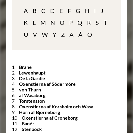
A
B
C
D
E
F
G
H
I
J
K
L
M
N
O
P
Q
R
S
T
U
V
W
Y
Z
Ä
Å
Ö
1
Brahe
2
Lewenhaupt
3
De la Gardie
4
Oxenstierna af Södermöre
5
von Thurn
6
af Wasaborg
7
Torstensson
8
Oxenstierna af Korsholm och Wasa
9
Horn af Björneborg
10
Oxenstierna af Croneborg
11
Banér
12
Stenbock