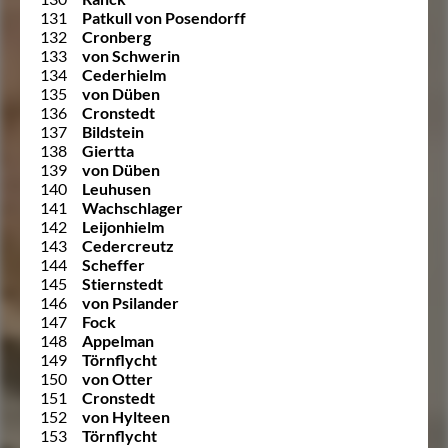
131
Patkull von Posendorff
132
Cronberg
133
von Schwerin
134
Cederhielm
135
von Düben
136
Cronstedt
137
Bildstein
138
Giertta
139
von Düben
140
Leuhusen
141
Wachschlager
142
Leijonhielm
143
Cedercreutz
144
Scheffer
145
Stiernstedt
146
von Psilander
147
Fock
148
Appelman
149
Törnflycht
150
von Otter
151
Cronstedt
152
von Hylteen
153
Törnflycht