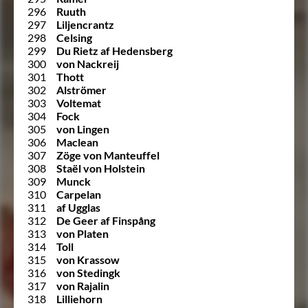
296
Ruuth
297
Liljencrantz
298
Celsing
299
Du Rietz af Hedensberg
300
von Nackreij
301
Thott
302
Alströmer
303
Voltemat
304
Fock
305
von Lingen
306
Maclean
307
Zöge von Manteuffel
308
Staël von Holstein
309
Munck
310
Carpelan
311
af Ugglas
312
De Geer af Finspång
313
von Platen
314
Toll
315
von Krassow
316
von Stedingk
317
von Rajalin
318
Lilliehorn