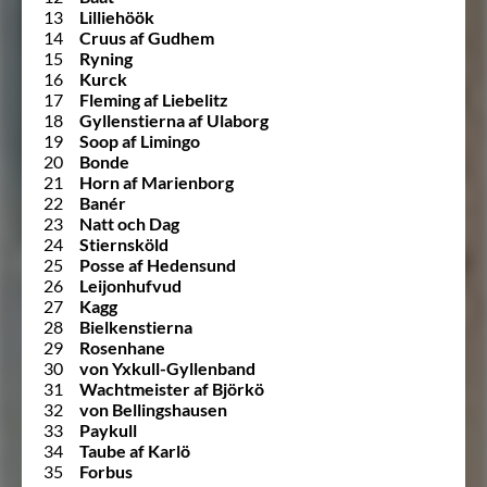
13
Lilliehöök
14
Cruus af Gudhem
15
Ryning
16
Kurck
17
Fleming af Liebelitz
18
Gyllenstierna af Ulaborg
19
Soop af Limingo
20
Bonde
21
Horn af Marienborg
22
Banér
23
Natt och Dag
24
Stiernsköld
25
Posse af Hedensund
26
Leijonhufvud
27
Kagg
28
Bielkenstierna
29
Rosenhane
30
von Yxkull-Gyllenband
31
Wachtmeister af Björkö
32
von Bellingshausen
33
Paykull
34
Taube af Karlö
35
Forbus