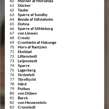
60
Mörner af Morlanda
61
Dücker
62
Taube
63
Sparre af Sundby
64
Bonde af Säfstaholm
65
Dohna
66
Sparre af Söfdeborg
67
von Liewen
68
Creutz
69
Cronhielm af Hakunge
70
Horn af Rantzien
71
Ekeblad
72
Lillienstedt
73
Leijonstedt
74
Sparre
75
Lagerberg
76
Strömfelt
77
Törnflycht
78
Hård
79
Putbus
80
von Düben
81
Barck
82
von Hessenstein
83
Cronstedt