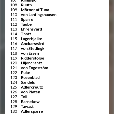
108
Ruuth
109
Mörner af Tuna
110
von Lantingshausen
111
Sparre
112
Taube
113
Ehrensvärd
114
Thott
115
Lagerbjelke
116
Anckarsvärd
117
von Stedingk
118
von Essen
119
Ridderstolpe
120
Liljencrantz
121
von Engeström
122
Puke
123
Rosenblad
124
Sandels
125
Adlercreutz
126
von Platen
127
Toll
128
Barnekow
129
Tawast
130
Adlersparre