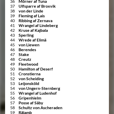
36
Mörner af Tuna
37
Ulfsparre af Broxvik
38
von der Linde
39
Fleming af Lais
40
Ribbing af Zernava
41
Wrangel af Lindeberg
42
Kruse af Kajbala
43
Sperling
44
Wrede af Elimä
45
von Liewen
46
Berendes
47
Stake
48
Creutz
49
Fleetwood
50
Hamilton af Deserf
51
Cronstierna
52
von Scheiding
53
Leijonsköld
54
von Ungern-Sternberg
55
Wrangel af Ludenhof
56
Gripenhielm
57
Posse af Säby
58
Schultz von Ascheraden
59
Rålamb