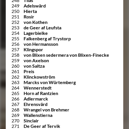
248
Tilas
249
Adelswärd
250
Hierta
251
Rosir
252
von Kothen
253
de Geer af Leufsta
254
Lagerbielke
255
Falkenberg af Trystorp
256
von Hermansson
257
Klingspor
258
von Blixen sedermera von Blixen-Finecke
259
von Axelson
260
von Saltza
261
Preis
262
Klinckowström
263
Marcks von Würtemberg
264
Wennerstedt
265
Horn af Rantzien
266
Adlermarck
267
Ehrensvärd
268
Wrangel von Brehmer
269
Wallenstierna
270
Sinclair
271
De Geer af Tervik