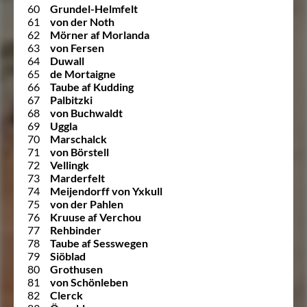
60
Grundel-Helmfelt
61
von der Noth
62
Mörner af Morlanda
63
von Fersen
64
Duwall
65
de Mortaigne
66
Taube af Kudding
67
Palbitzki
68
von Buchwaldt
69
Uggla
70
Marschalck
71
von Börstell
72
Vellingk
73
Marderfelt
74
Meijendorff von Yxkull
75
von der Pahlen
76
Kruuse af Verchou
77
Rehbinder
78
Taube af Sesswegen
79
Siöblad
80
Grothusen
81
von Schönleben
82
Clerck