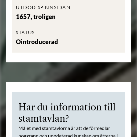
UTDÖD SPINNSIDAN
1657, troligen
STATUS
Ointroducerad
Har du information till
stamtavlan?
Målet med stamtavlorna är att de förmedlar
noggrann och uppdaterad kunskap om ätterna i