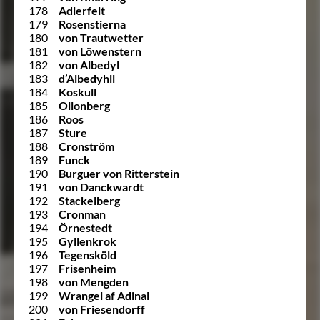
178
Adlerfelt
179
Rosenstierna
180
von Trautwetter
181
von Löwenstern
182
von Albedyl
183
d’Albedyhll
184
Koskull
185
Ollonberg
186
Roos
187
Sture
188
Cronström
189
Funck
190
Burguer von Ritterstein
191
von Danckwardt
192
Stackelberg
193
Cronman
194
Örnestedt
195
Gyllenkrok
196
Tegensköld
197
Frisenheim
198
von Mengden
199
Wrangel af Adinal
200
von Friesendorff