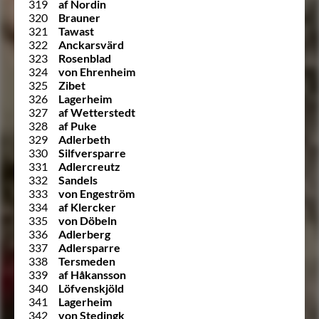
319
af Nordin
320
Brauner
321
Tawast
322
Anckarsvärd
323
Rosenblad
324
von Ehrenheim
325
Zibet
326
Lagerheim
327
af Wetterstedt
328
af Puke
329
Adlerbeth
330
Silfversparre
331
Adlercreutz
332
Sandels
333
von Engeström
334
af Klercker
335
von Döbeln
336
Adlerberg
337
Adlersparre
338
Tersmeden
339
af Håkansson
340
Löfvenskjöld
341
Lagerheim
342
von Stedingk