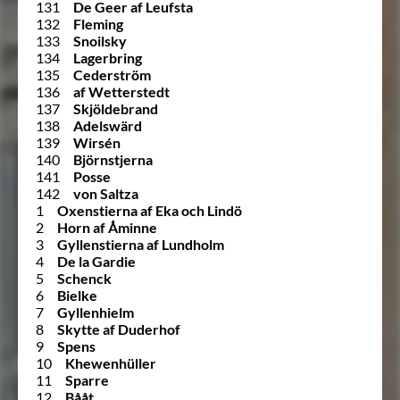
131
De Geer af Leufsta
132
Fleming
133
Snoilsky
134
Lagerbring
135
Cederström
136
af Wetterstedt
137
Skjöldebrand
138
Adelswärd
139
Wirsén
140
Björnstjerna
141
Posse
142
von Saltza
1
Oxenstierna af Eka och Lindö
2
Horn af Åminne
3
Gyllenstierna af Lundholm
4
De la Gardie
5
Schenck
6
Bielke
7
Gyllenhielm
8
Skytte af Duderhof
9
Spens
10
Khewenhüller
11
Sparre
12
Bååt