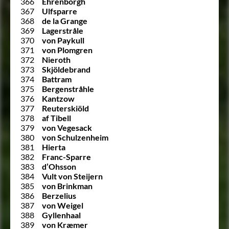
366
Ehrenborgh
367
Ulfsparre
368
de la Grange
369
Lagerstråle
370
von Paykull
371
von Plomgren
372
Nieroth
373
Skjöldebrand
374
Battram
375
Bergenstråhle
376
Kantzow
377
Reuterskiöld
378
af Tibell
379
von Vegesack
380
von Schulzenheim
381
Hierta
382
Franc-Sparre
383
d’Ohsson
384
Vult von Steijern
385
von Brinkman
386
Berzelius
387
von Weigel
388
Gyllenhaal
389
von Kræmer