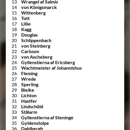
13
Wrangel af Salmis
14
von Königsmarck
15
Wittenberg
16
Tott
17
Lillie
18
Kagg
19
Douglas
20
Schlippenbach
21
von Steinberg
22
Carlsson
23
von Ascheberg
24
Gyllenstierna af Ericsberg
25
Wachtmeister af Johannishus
26
Fleming
27
Wrede
28
Sperling
29
Bielke
30
Lichton
31
Hastfer
32
Lindschöld
33
Stålarm
34
Gyllenstierna af Steninge
35
Gyldenstolpe
36
Dahlbergh