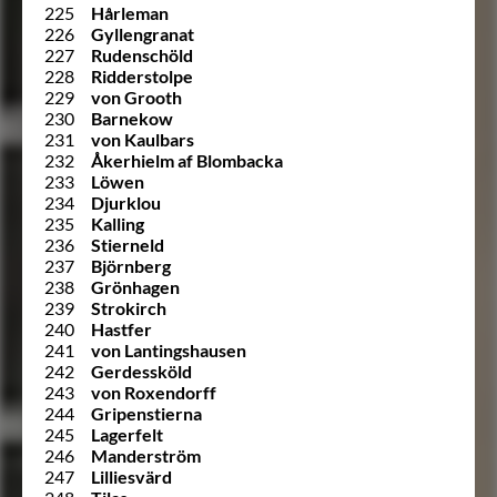
225
Hårleman
226
Gyllengranat
227
Rudenschöld
228
Ridderstolpe
229
von Grooth
230
Barnekow
231
von Kaulbars
232
Åkerhielm af Blombacka
233
Löwen
234
Djurklou
235
Kalling
236
Stierneld
237
Björnberg
238
Grönhagen
239
Strokirch
240
Hastfer
241
von Lantingshausen
242
Gerdessköld
243
von Roxendorff
244
Gripenstierna
245
Lagerfelt
246
Manderström
247
Lilliesvärd