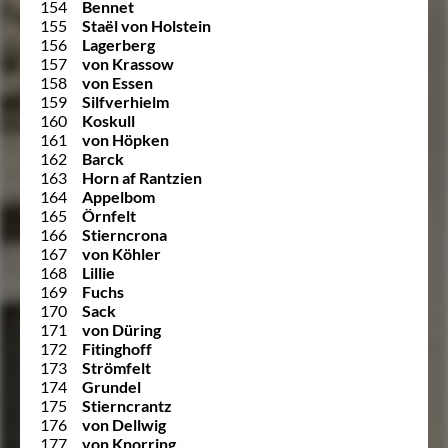
154
Bennet
155
Staël von Holstein
156
Lagerberg
157
von Krassow
158
von Essen
159
Silfverhielm
160
Koskull
161
von Höpken
162
Barck
163
Horn af Rantzien
164
Appelbom
165
Örnfelt
166
Stierncrona
167
von Köhler
168
Lillie
169
Fuchs
170
Sack
171
von Düring
172
Fitinghoff
173
Strömfelt
174
Grundel
175
Stierncrantz
176
von Dellwig
177
von Knorring