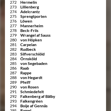
272
Hermelin
273
Lillienberg
274
Adelcrantz
275
Sprengtporten
276
Löwen
277
Mannerheim
278
Beck-Friis
279
Wrangel af Sauss
280
von Höpken
281
Carpelan
282
Rudbeck
283
Silfverschiöld
284
Örnsköld
285
von Segebaden
286
Raab
287
Rappe
288
von Hegardt
289
Pfeiff
290
von Rosen
291
Schmiedefelt
292
Falkenberg af Bålby
293
Falkengréen
294
Boije af Gennäs
295
Ramel