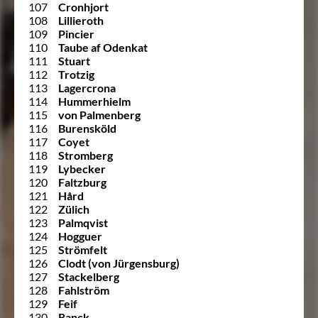
107
Cronhjort
108
Lillieroth
109
Pincier
110
Taube af Odenkat
111
Stuart
112
Trotzig
113
Lagercrona
114
Hummerhielm
115
von Palmenberg
116
Burensköld
117
Coyet
118
Stromberg
119
Lybecker
120
Faltzburg
121
Hård
122
Zülich
123
Palmqvist
124
Hogguer
125
Strömfelt
126
Clodt (von Jürgensburg)
127
Stackelberg
128
Fahlström
129
Feif
130
Ranck