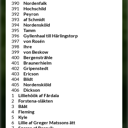
390
Nordenfalk
391
Hochschild
392
Peyron
393
af Schmidt
394
Nordensköld
395
Tamm
396
Gyllenhaal till Härlingstorp
397
von Rosén
398
Ihre
399
von Beskow
400
Bergenstråhle
401
Braunerhielm
402
Gripenstedt
403
Ericson
404
Bildt
405
Nordenskiöld
406
Dickson
1
Lilliehöök af Fårdala
2
Forstena-släkten
3
Bååt
4
Fleming
5
Kyle
6
Lillie af Greger Matssons ätt
7
Sparre af Rossvik