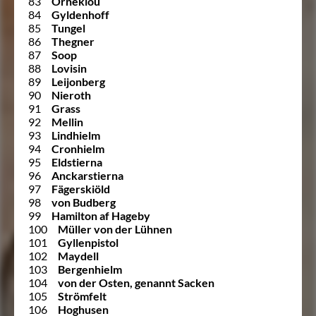
83
Örneklou
84
Gyldenhoff
85
Tungel
86
Thegner
87
Soop
88
Lovisin
89
Leijonberg
90
Nieroth
91
Grass
92
Mellin
93
Lindhielm
94
Cronhielm
95
Eldstierna
96
Anckarstierna
97
Fägerskiöld
98
von Budberg
99
Hamilton af Hageby
100
Müller von der Lühnen
101
Gyllenpistol
102
Maydell
103
Bergenhielm
104
von der Osten, genannt Sacken
105
Strömfelt
106
Hoghusen