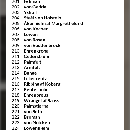
201
Fehman
202
von Gedda
203
Yxkull
204
Staël von Holstein
205
Åkerhielm af Margrethelund
206
von Kochen
207
Löwen
208
von Rosen
209
von Buddenbrock
210
Ehrenkrona
211
Cederström
212
Palmfelt
213
Armfelt
214
Bunge
215
Lilliecreutz
216
Ribbing af Koberg
217
Reuterholm
218
Ehrenpreus
219
Wrangel af Sauss
220
Palmstierna
221
von Seth
222
Broman
223
von Nolcken
224
Löwenhielm