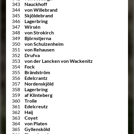
343
Nauckhoff
344
von Willebrand
345
Skjöldebrand
346
Lagerbring
347
Wirsén
348
von Strokirch
349
Björnstjerna
350
von Schulzenheim
351
von Rehausen
352
Drufva
353
von der Lancken von Wackenitz
354
Fock
355
Brändström
356
Edelcrantz
357
Nordenskjöld
358
Lagerbring
359
af Klinteberg
360
Trolle
361
Edelcreutz
362
Haij
363
Coyet
364
von Platen
365
Gyllensköld