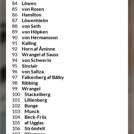
84
Löwen
85
von Rosen
86
Hamilton
87
Löwenhielm
88
von Seth
89
von Höpken
90
von Hermansson
91
Kalling
92
Horn af Åminne
93
Wrangel af Sauss
94
von Schwerin
95
Sinclair
96
von Saltza
97
Falkenberg af Bålby
98
Ribbing
99
Wrangel
100
Stackelberg
101
Lillienberg
102
Bunge
103
Munck
104
Beck-Friis
105
af Ugglas
106
Strömfelt
107
Klingspor