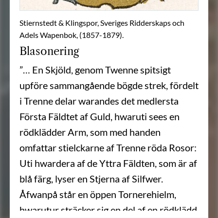
Stiernstedt & Klingspor, Sveriges Ridderskaps och
Adels Wapenbok, (1857-1879).
Blasonering
”… En Skjöld, genom Twenne spitsigt
upföre sammangående bögde strek, fördelt
i Trenne delar warandes det medlersta
Första Fäldtet af Guld, hwaruti sees en
rödklädder Arm, som med handen
omfattar stielckarne af Trenne röda Rosor:
Uti hwardera af de Yttra Fäldten, som är af
blå färg, lyser en Stjerna af Silfwer.
Åfwanpå står en öppen Tornerehielm,
hwarutur sträcker sig en del af en rödklädd