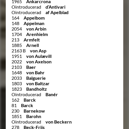
1965
Ankarcrona
Ointroducerad
d’Antivari
Ointroducerad
af Apelblad
164
Appelbom
148
Appelman
2054
von Arbin
1704
Arenhielm
213
Armfelt
1885
Arnell
2163 B
von Asp
1951
von Aulævill
2022
von Axelson
2103
Baer
1648
von Bahr
2033
Balguerie
1803
von Baltzar
1823
Bandholtz
Ointroducerad
Banér
162
Barck
81
Barck
230
Barnekow
1851
Barohn
Ointroducerad
von Beckern
278
Beck-Friis