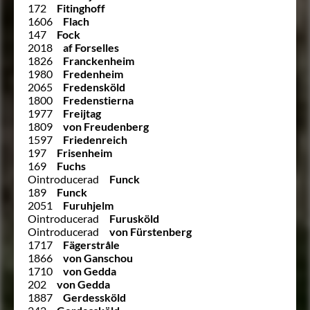
172
Fitinghoff
1606
Flach
147
Fock
2018
af Forselles
1826
Franckenheim
1980
Fredenheim
2065
Fredensköld
1800
Fredenstierna
1977
Freijtag
1809
von Freudenberg
1597
Friedenreich
197
Frisenheim
169
Fuchs
Ointroducerad
Funck
189
Funck
2051
Furuhjelm
Ointroducerad
Furusköld
Ointroducerad
von Fürstenberg
1717
Fägerstråle
1866
von Ganschou
1710
von Gedda
202
von Gedda
1887
Gerdessköld