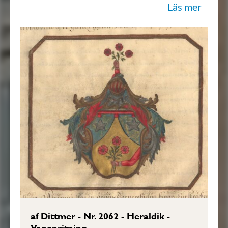
Läs mer
Arm, som med handen håller äfwen Trenne
röda Rosor, och är det förra von Ditmerska
Skiöldemärcket, med tilläggning af en röd
Lambet, öfwerst på Skjölden. Krantsen och
Löfwercket är af Guld, Silfwer, Blått och
Rödt: Aldeles som detta Wapn med dess
egenteliga Färgor här ofwanföre afmålat
finnes.”
Sköldebrevet i original, RHA.
Transkription: Göran Mörner, 2025-03-
05.
af Dittmer - Nr. 2062 - Heraldik -
Vapenritning