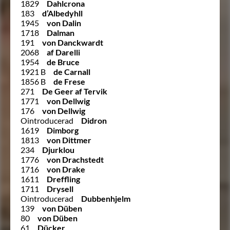
1829
Dahlcrona
183
d’Albedyhll
1945
von Dalin
1718
Dalman
191
von Danckwardt
2068
af Darelli
1954
de Bruce
1921 B
de Carnall
1856 B
de Frese
271
De Geer af Tervik
1771
von Dellwig
176
von Dellwig
Ointroducerad
Didron
1619
Dimborg
1813
von Dittmer
234
Djurklou
1776
von Drachstedt
1716
von Drake
1611
Dreffling
1711
Drysell
Ointroducerad
Dubbenhjelm
139
von Düben
80
von Düben
61
Dücker