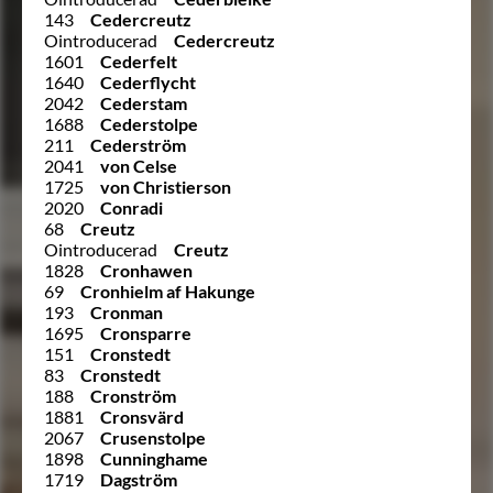
143
Cedercreutz
Ointroducerad
Cedercreutz
1601
Cederfelt
1640
Cederflycht
2042
Cederstam
1688
Cederstolpe
211
Cederström
2041
von Celse
1725
von Christierson
2020
Conradi
68
Creutz
Ointroducerad
Creutz
1828
Cronhawen
69
Cronhielm af Hakunge
193
Cronman
1695
Cronsparre
151
Cronstedt
83
Cronstedt
188
Cronström
1881
Cronsvärd
2067
Crusenstolpe
1898
Cunninghame
1719
Dagström