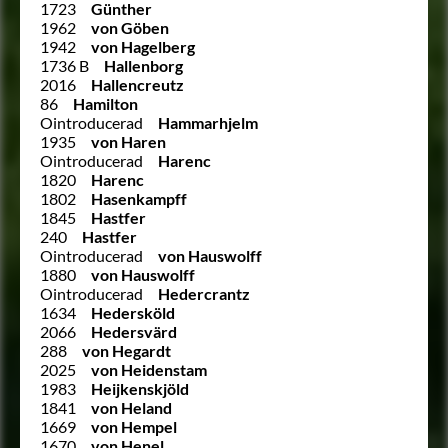
1723
Günther
1962
von Göben
1942
von Hagelberg
1736 B
Hallenborg
2016
Hallencreutz
86
Hamilton
Ointroducerad
Hammarhjelm
1935
von Haren
Ointroducerad
Harenc
1820
Harenc
1802
Hasenkampff
1845
Hastfer
240
Hastfer
Ointroducerad
von Hauswolff
1880
von Hauswolff
Ointroducerad
Hedercrantz
1634
Hedersköld
2066
Hedersvärd
288
von Hegardt
2025
von Heidenstam
1983
Heijkenskjöld
1841
von Heland
1669
von Hempel
1670
von Henel