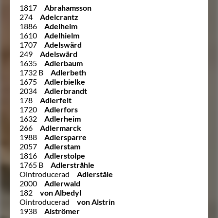
1817
Abrahamsson
274
Adelcrantz
1886
Adelheim
1610
Adelhielm
1707
Adelswärd
249
Adelswärd
1635
Adlerbaum
1732 B
Adlerbeth
1675
Adlerbielke
2034
Adlerbrandt
178
Adlerfelt
1720
Adlerfors
1632
Adlerheim
266
Adlermarck
1988
Adlersparre
2057
Adlerstam
1816
Adlerstolpe
1765 B
Adlerstråhle
Ointroducerad
Adlerståle
2000
Adlerwald
182
von Albedyl
Ointroducerad
von Alstrin
1938
Alströmer