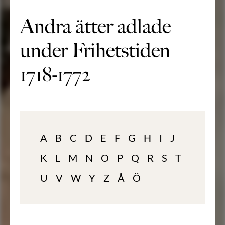
Andra ätter adlade
under Frihetstiden
1718-1772
A
B
C
D
E
F
G
H
I
J
K
L
M
N
O
P
Q
R
S
T
U
V
W
Y
Z
Å
Ö