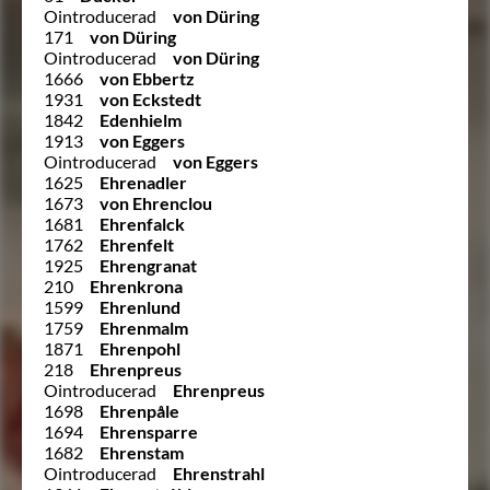
Ointroducerad
von Düring
171
von Düring
Ointroducerad
von Düring
1666
von Ebbertz
1931
von Eckstedt
1842
Edenhielm
1913
von Eggers
Ointroducerad
von Eggers
1625
Ehrenadler
1673
von Ehrenclou
1681
Ehrenfalck
1762
Ehrenfelt
1925
Ehrengranat
210
Ehrenkrona
1599
Ehrenlund
1759
Ehrenmalm
1871
Ehrenpohl
218
Ehrenpreus
Ointroducerad
Ehrenpreus
1698
Ehrenpåle
1694
Ehrensparre
1682
Ehrenstam
Ointroducerad
Ehrenstrahl