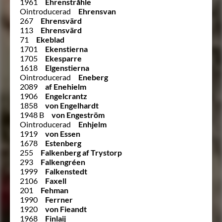
1961
Ehrenstråhle
Ointroducerad
Ehrensvan
267
Ehrensvärd
113
Ehrensvärd
71
Ekeblad
1701
Ekenstierna
1705
Ekesparre
1618
Elgenstierna
Ointroducerad
Eneberg
2089
af Enehielm
1906
Engelcrantz
1858
von Engelhardt
1948 B
von Engeström
Ointroducerad
Enhjelm
1919
von Essen
1678
Estenberg
255
Falkenberg af Trystorp
293
Falkengréen
1999
Falkenstedt
2106
Faxell
201
Fehman
1990
Ferrner
1920
von Fieandt
1968
Finlaij