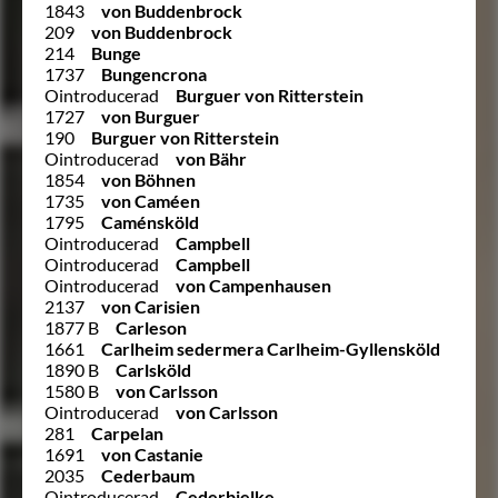
1843
von Buddenbrock
209
von Buddenbrock
214
Bunge
1737
Bungencrona
Ointroducerad
Burguer von Ritterstein
1727
von Burguer
190
Burguer von Ritterstein
Ointroducerad
von Bähr
1854
von Böhnen
1735
von Caméen
1795
Caménsköld
Ointroducerad
Campbell
Ointroducerad
Campbell
Ointroducerad
von Campenhausen
2137
von Carisien
1877 B
Carleson
1661
Carlheim sedermera Carlheim-Gyllensköld
1890 B
Carlsköld
1580 B
von Carlsson
Ointroducerad
von Carlsson
281
Carpelan
1691
von Castanie
2035
Cederbaum
Ointroducerad
Cederbielke