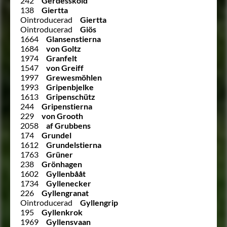
242
Gerdessköld
138
Giertta
Ointroducerad
Giertta
Ointroducerad
Giös
1664
Glansenstierna
1684
von Goltz
1974
Granfelt
1547
von Greiff
1997
Grewesmöhlen
1993
Gripenbjelke
1613
Gripenschütz
244
Gripenstierna
229
von Grooth
2058
af Grubbens
174
Grundel
1612
Grundelstierna
1763
Grüner
238
Grönhagen
1602
Gyllenbååt
1734
Gyllenecker
226
Gyllengranat
Ointroducerad
Gyllengrip
195
Gyllenkrok
1969
Gyllensvaan