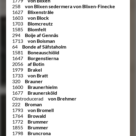
1779
von Blixen
258
von Blixen sedermera von Blixen-Finecke
1627
Blixenstråle
1603
von Block
1703
Blomcreutz
1585
Blomfelt
294
Boije af Gennäs
1713
von Boisman
64
Bonde af Säfstaholm
1581
Boneauschiöld
1647
Borgenstierna
2056
af Botin
1979
Brakel
1733
von Bratt
320
Brauner
1600
Braunerhielm
1677
Braunersköld
Ointroducerad
von Brehmer
222
Broman
1793
von Bromell
1764
Browald
1772
Brummer
1855
Brummer
1798
Bruncrona