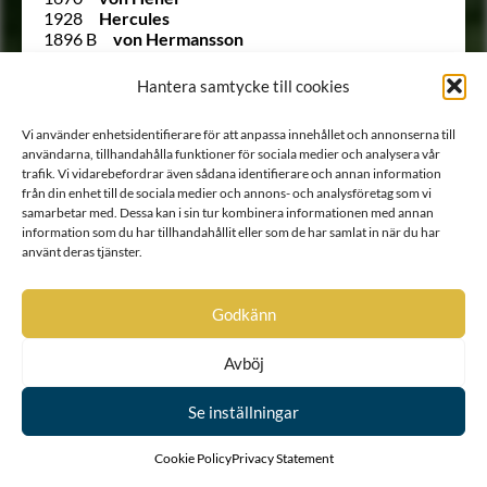
1928
Hercules
1896 B
von Hermansson
256
von Hermansson
90
von Hermansson
Hantera samtycke till cookies
272
Hermelin
1853
Hertell
Vi använder enhetsidentifierare för att anpassa innehållet och annonserna till
2021
Hertzenhielm
användarna, tillhandahålla funktioner för sociala medier och analysera vår
82
von Hessenstein
trafik. Vi vidarebefordrar även sådana identifierare och annan information
250
Hierta
från din enhet till de sociala medier och annons- och analysföretag som vi
2012
Hiort af Ornäs
samarbetar med. Dessa kan i sin tur kombinera informationen med annan
2002
Hisinger
information som du har tillhandahållit eller som de har samlat in när du har
Ointroducerad
Hjärne
använt deras tjänster.
Ointroducerad
Hjärne
1689
Hoenstierna
1794
von Hofsten
Godkänn
2104
Holmcreutz
1966
von Holmer
Avböj
Ointroducerad
Horguelin
1910 B
Horn af Rantzien
163
Horn af Rantzien
Se inställningar
265
Horn af Rantzien
70
Horn af Rantzien
Cookie Policy
Privacy Statement
2052
Hultenheim