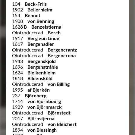
104
Beck-Friis
1902
Beijerhielm
154
Bennet
1908
von Benning
1628 B
Benzelstierna
Ointroducerad
Berch
1917
Berg von Linde
1617
Bergenadler
Ointroducerad
Bergencrantz
Ointroducerad
Bergencrona
1943
Bergenskjöld
1696
Bergenstråhle
1624
Bielkenhielm
1818
Bildensköld
Ointroducerad
von Billing
1995
af Bjerkén
237
Björnberg
1714
von Björnbourg
1929
von Björnmarck
Ointroducerad
Björnstedt
2017
Björnstjerna
Ointroducerad
von Bleichert
1894
von Blessingh