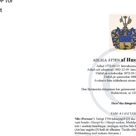
DF för
t