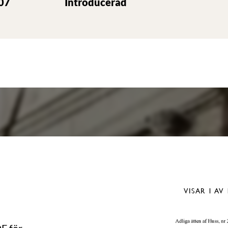
07
Introducerad
VISAR
1
AV 