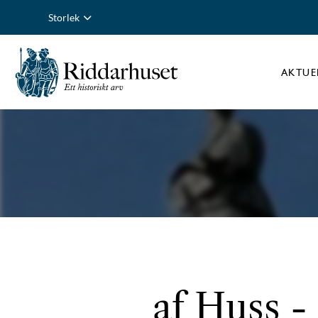
Storlek
AKTUE
af Huss -