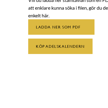
Vill du ladda ner stamtavlan som en P
att enklare kunna söka i filen, gör du de
enkelt här.
LADDA NER SOM PDF
KÖP ADELSKALENDERN