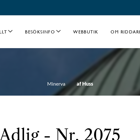
LLT
BESÖKSINFO
WEBBUTIK
OM RIDDAR
Minerva
af Huss
 Adlig - Nr. 2075