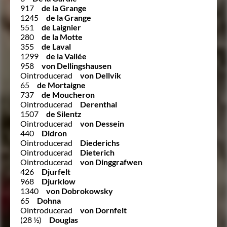
917
de la Grange
1245
de la Grange
551
de Laignier
280
de la Motte
355
de Laval
1299
de la Vallée
958
von Dellingshausen
Ointroducerad
von Dellvik
65
de Mortaigne
737
de Moucheron
Ointroducerad
Derenthal
1507
de Silentz
Ointroducerad
von Dessein
440
Didron
Ointroducerad
Diederichs
Ointroducerad
Dieterich
Ointroducerad
von Dinggrafwen
426
Djurfelt
968
Djurklow
1340
von Dobrokowsky
65
Dohna
Ointroducerad
von Dornfelt
(28 ½)
Douglas