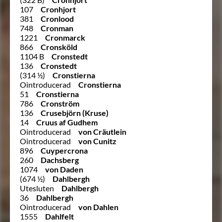
107
Cronhjort
381
Cronlood
748
Cronman
1221
Cronmarck
866
Cronsköld
1104 B
Cronstedt
136
Cronstedt
(314 ½)
Cronstierna
Ointroducerad
Cronstierna
51
Cronstierna
786
Cronström
136
Crusebjörn (Kruse)
14
Cruus af Gudhem
Ointroducerad
von Cräutlein
Ointroducerad
von Cunitz
896
Cuypercrona
260
Dachsberg
1074
von Daden
(674 ½)
Dahlbergh
Utesluten
Dahlbergh
36
Dahlbergh
Ointroducerad
von Dahlen
1555
Dahlfelt