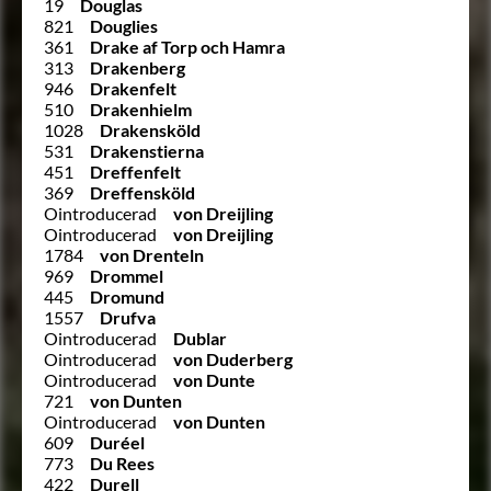
19
Douglas
821
Douglies
361
Drake af Torp och Hamra
313
Drakenberg
946
Drakenfelt
510
Drakenhielm
1028
Drakensköld
531
Drakenstierna
451
Dreffenfelt
369
Dreffensköld
Ointroducerad
von Dreijling
Ointroducerad
von Dreijling
1784
von Drenteln
969
Drommel
445
Dromund
1557
Drufva
Ointroducerad
Dublar
Ointroducerad
von Duderberg
Ointroducerad
von Dunte
721
von Dunten
Ointroducerad
von Dunten
609
Duréel
773
Du Rees
422
Durell