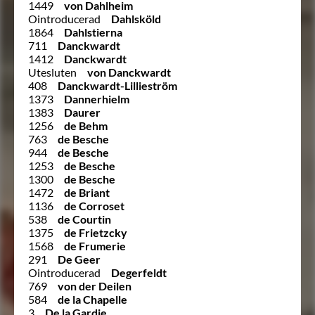
1449
von Dahlheim
Ointroducerad
Dahlsköld
1864
Dahlstierna
711
Danckwardt
1412
Danckwardt
Utesluten
von Danckwardt
408
Danckwardt-Lillieström
1373
Dannerhielm
1383
Daurer
1256
de Behm
763
de Besche
944
de Besche
1253
de Besche
1300
de Besche
1472
de Briant
1136
de Corroset
538
de Courtin
1375
de Frietzcky
1568
de Frumerie
291
De Geer
Ointroducerad
Degerfeldt
769
von der Deilen
584
de la Chapelle
3
De la Gardie