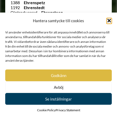
1388
Ehrenspetz
1192
Ehrenstedt
Ointroducerad
Ehrensteen
(652 ½)
Ehrenstéen
Hantera samtycke till cookies
33
Ehrenstéen
1045
Ehrenstierna
1225
Ehrenstolpe
Vi använder enhetsidentifierare för att anpassa innehållet och annonserna till
865
Ehrenstrahl
användarna, tillhandahålla funktioner för sociala medier och analysera vår
1242
Ehrenström
trafik. Vi vidarebefordrar även sådana identifierare och annan information
från din enhet till de sociala medier och annons- och analysföretag som vi
1542
Ehrensvärd
samarbetar med. Dessa kan i sin tur kombinera informationen med annan
1148
von Ehrenthal
information som du har tillhandahållit eller som de har samlat in när du har
1123 B
Ehrnrooth
använt deras tjänster.
837
von Eich
Ointroducerad
von Eichler
994
von Eisen
Godkänn
(121)
Ekeblad
350
Ekegren
380
Ekehielm
Avböj
476
Ekenberg
717
Ekensteen
Se inställningar
Ointroducerad
Ekesköld
285
Ekestubbe
Cookie Policy
Privacy Statement
1442
Ekfelt
Ointroducerad
Ekholt