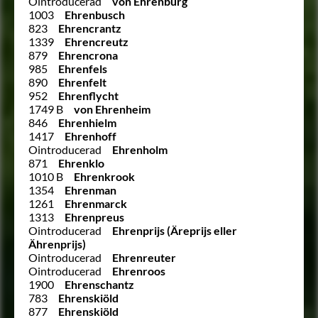
Ointroducerad
von Ehrenburg
1003
Ehrenbusch
823
Ehrencrantz
1339
Ehrencreutz
879
Ehrencrona
985
Ehrenfels
890
Ehrenfelt
952
Ehrenflycht
1749 B
von Ehrenheim
846
Ehrenhielm
1417
Ehrenhoff
Ointroducerad
Ehrenholm
871
Ehrenklo
1010 B
Ehrenkrook
1354
Ehrenman
1261
Ehrenmarck
1313
Ehrenpreus
Ointroducerad
Ehrenprijs (Äreprijs eller
Ährenprijs)
Ointroducerad
Ehrenreuter
Ointroducerad
Ehrenroos
1900
Ehrenschantz
783
Ehrenskiöld
877
Ehrenskiöld