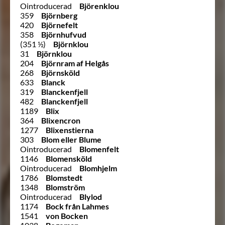
Ointroducerad
Björenklou
359
Björnberg
420
Björnefelt
358
Björnhufvud
(351 ½)
Björnklou
31
Björnklou
204
Björnram af Helgås
268
Björnsköld
633
Blanck
319
Blanckenfjell
482
Blanckenfjell
1189
Blix
364
Blixencron
1277
Blixenstierna
303
Blom eller Blume
Ointroducerad
Blomenfelt
1146
Blomensköld
Ointroducerad
Blomhjelm
1786
Blomstedt
1348
Blomström
Ointroducerad
Blylod
1174
Bock från Lahmes
1541
von Bocken