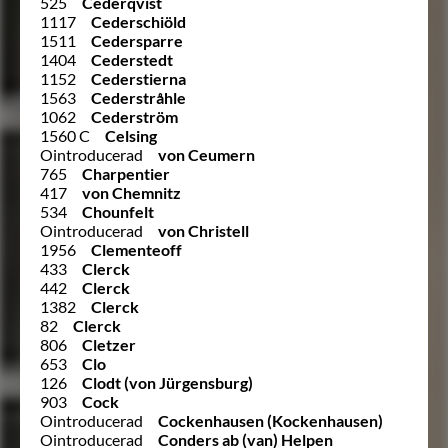
525
Cederqvist
1117
Cederschiöld
1511
Cedersparre
1404
Cederstedt
1152
Cederstierna
1563
Cederstråhle
1062
Cederström
1560 C
Celsing
Ointroducerad
von Ceumern
765
Charpentier
417
von Chemnitz
534
Chounfelt
Ointroducerad
von Christell
1956
Clementeoff
433
Clerck
442
Clerck
1382
Clerck
82
Clerck
806
Cletzer
653
Clo
126
Clodt (von Jürgensburg)
903
Cock
Ointroducerad
Cockenhausen (Kockenhausen)
Ointroducerad
Conders ab (van) Helpen