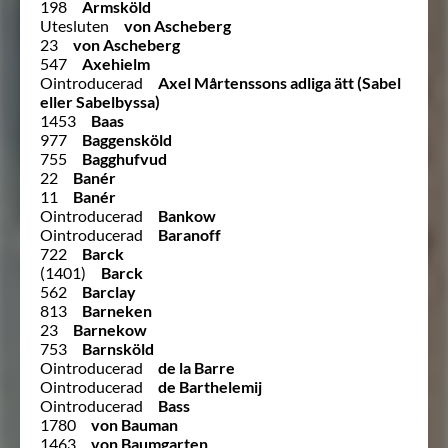
198
Armsköld
Utesluten
von Ascheberg
23
von Ascheberg
547
Axehielm
Ointroducerad
Axel Mårtenssons adliga ätt (Sabel
eller Sabelbyssa)
1453
Baas
977
Baggensköld
755
Bagghufvud
22
Banér
11
Banér
Ointroducerad
Bankow
Ointroducerad
Baranoff
722
Barck
(1401)
Barck
562
Barclay
813
Barneken
23
Barnekow
753
Barnsköld
Ointroducerad
de la Barre
Ointroducerad
de Barthelemij
Ointroducerad
Bass
1780
von Bauman
1463
von Baumgarten