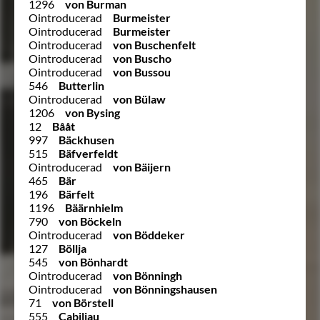
1296
von Burman
Ointroducerad
Burmeister
Ointroducerad
Burmeister
Ointroducerad
von Buschenfelt
Ointroducerad
von Buscho
Ointroducerad
von Bussou
546
Butterlin
Ointroducerad
von Bülaw
1206
von Bysing
12
Bååt
997
Bäckhusen
515
Bäfverfeldt
Ointroducerad
von Bäijern
465
Bär
196
Bärfelt
1196
Bäärnhielm
790
von Böckeln
Ointroducerad
von Böddeker
127
Böllja
545
von Bönhardt
Ointroducerad
von Bönningh
Ointroducerad
von Bönningshausen
71
von Börstell
555
Cabiljau