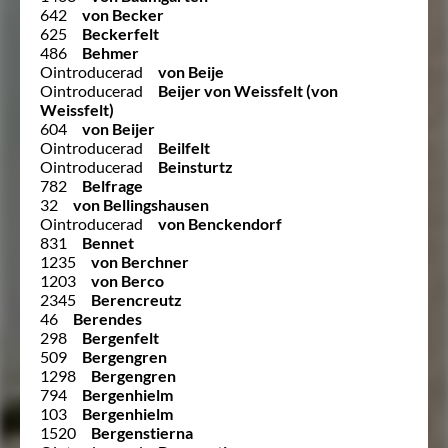
642
von Becker
625
Beckerfelt
486
Behmer
Ointroducerad
von Beije
Ointroducerad
Beijer von Weissfelt (von
Weissfelt)
604
von Beijer
Ointroducerad
Beilfelt
Ointroducerad
Beinsturtz
782
Belfrage
32
von Bellingshausen
Ointroducerad
von Benckendorf
831
Bennet
1235
von Berchner
1203
von Berco
2345
Berencreutz
46
Berendes
298
Bergenfelt
509
Bergengren
1298
Bergengren
794
Bergenhielm
103
Bergenhielm
1520
Bergenstierna