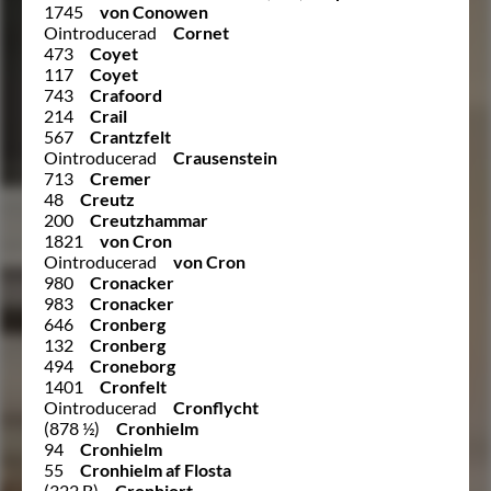
1745
von Conowen
Ointroducerad
Cornet
473
Coyet
117
Coyet
743
Crafoord
214
Crail
567
Crantzfelt
Ointroducerad
Crausenstein
713
Cremer
48
Creutz
200
Creutzhammar
1821
von Cron
Ointroducerad
von Cron
980
Cronacker
983
Cronacker
646
Cronberg
132
Cronberg
494
Croneborg
1401
Cronfelt
Ointroducerad
Cronflycht
(878 ½)
Cronhielm
94
Cronhielm
55
Cronhielm af Flosta
(322 B)
Cronhjort