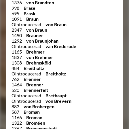
1376
von Brandten
998
Brase
695
Brask
1091
Braun
Ointroducerad
von Braun
2347
von Braun
1490
Brauner
1292
von Braunjohan
Ointroducerad
van Brederode
1165
Brehmer
1837
von Brehmer
1308
Brehmsköld
484
Breitholtz
Ointroducerad
Breitholtz
762
Brenner
1464
Brenner
520
Brennerfelt
Ointroducerad
Brethaupt
Ointroducerad
von Brevern
883
von Brobergen
587
Broman
1166
Broman
1322
Broméen
1367
Brommenstedt