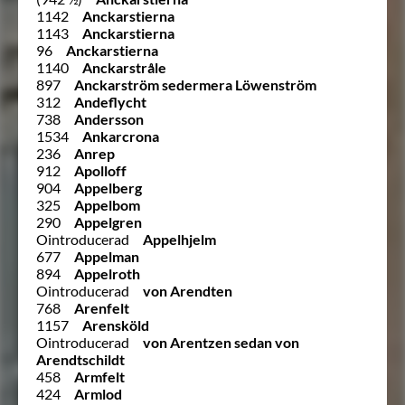
1142
Anckarstierna
1143
Anckarstierna
96
Anckarstierna
1140
Anckarstråle
897
Anckarström sedermera Löwenström
312
Andeflycht
738
Andersson
1534
Ankarcrona
236
Anrep
912
Apolloff
904
Appelberg
325
Appelbom
290
Appelgren
Ointroducerad
Appelhjelm
677
Appelman
894
Appelroth
Ointroducerad
von Arendten
768
Arenfelt
1157
Arensköld
Ointroducerad
von Arentzen sedan von
Arendtschildt
458
Armfelt
424
Armlod