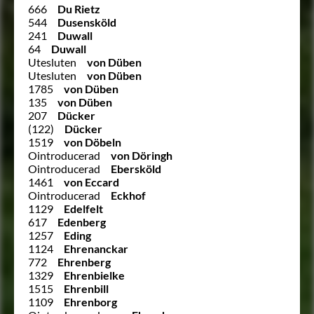
666
Du Rietz
544
Dusensköld
241
Duwall
64
Duwall
Utesluten
von Düben
Utesluten
von Düben
1785
von Düben
135
von Düben
207
Dücker
(122)
Dücker
1519
von Döbeln
Ointroducerad
von Döringh
Ointroducerad
Ebersköld
1461
von Eccard
Ointroducerad
Eckhof
1129
Edelfelt
617
Edenberg
1257
Eding
1124
Ehrenanckar
772
Ehrenberg
1329
Ehrenbielke
1515
Ehrenbill
1109
Ehrenborg