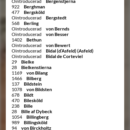
Ointroducerad
Bergenstjerna
922
Berghman
477
Bergsköld
Ointroducerad
Bergstedt
568
Berling
Ointroducerad
von Bernds
Ointroducerad
von Besser
1402
Bethun
Ointroducerad
von Bewert
Ointroducerad
Bidal (d’Asfeld) (Asfeld)
Ointroducerad
Bidal de Corteviel
29
Bielke
28
Bielkenstierna
1169
von Bilang
1466
Bilberg
137
Bildstein
1078
von Bildsten
678
Bildt
470
Bilesköld
238
Bille
28
Bille af Dybeck
1054
Billingberg
989
Billingsköld
94
von Birckholtz