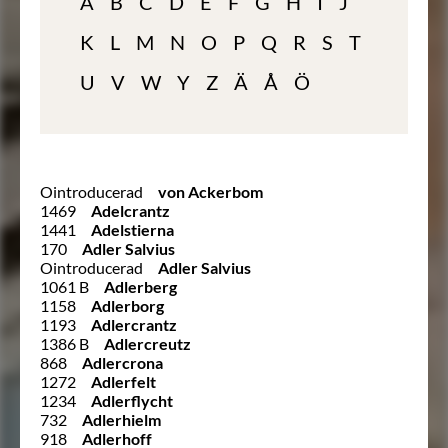
A
B
C
D
E
F
G
H
I
J
K
L
M
N
O
P
Q
R
S
T
U
V
W
Y
Z
Ä
Å
Ö
Ointroducerad
von Ackerbom
1469
Adelcrantz
1441
Adelstierna
170
Adler Salvius
Ointroducerad
Adler Salvius
1061 B
Adlerberg
1158
Adlerborg
1193
Adlercrantz
1386 B
Adlercreutz
868
Adlercrona
1272
Adlerfelt
1234
Adlerflycht
732
Adlerhielm
918
Adlerhoff