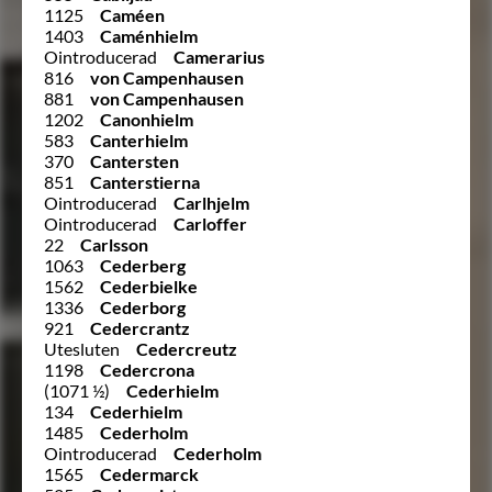
1125
Caméen
1403
Caménhielm
Ointroducerad
Camerarius
816
von Campenhausen
881
von Campenhausen
1202
Canonhielm
583
Canterhielm
370
Cantersten
851
Canterstierna
Ointroducerad
Carlhjelm
Ointroducerad
Carloffer
22
Carlsson
1063
Cederberg
1562
Cederbielke
1336
Cederborg
921
Cedercrantz
Utesluten
Cedercreutz
1198
Cedercrona
(1071 ½)
Cederhielm
134
Cederhielm
1485
Cederholm
Ointroducerad
Cederholm
1565
Cedermarck