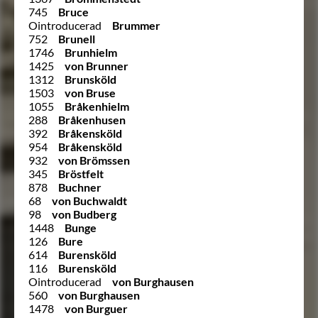
745
Bruce
Ointroducerad
Brummer
752
Brunell
1746
Brunhielm
1425
von Brunner
1312
Brunsköld
1503
von Bruse
1055
Bråkenhielm
288
Bråkenhusen
392
Bråkensköld
954
Bråkensköld
932
von Brömssen
345
Bröstfelt
878
Buchner
68
von Buchwaldt
98
von Budberg
1448
Bunge
126
Bure
614
Burensköld
116
Burensköld
Ointroducerad
von Burghausen
560
von Burghausen
1478
von Burguer