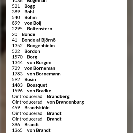
1038
Bogeman
521
Bogg
389
Bohl
540
Bohm
899
von Boij
2295
Boltenstern
20
Bonde
41
Bonde af Björnö
1352
Bongenhielm
522
Bordon
1570
Borg
1344
von Borgen
729
von Borneman
1783
von Bornemann
592
Bosin
1483
Bousquet
1596
von Bradke
Ointroducerad
Brandberg
Ointroducerad
von Brandenburg
459
Brandskiöld
Ointroducerad
Brandt
Ointroducerad
Brandt
386
Brandt
1365
von Brandt