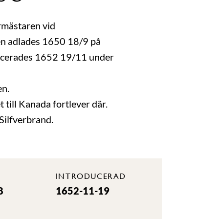
rmästaren vid
en adlades 1650 18/9 på
ducerades 1652 19/11 under
en.
 till Kanada fortlever där.
ilfverbrand.
INTRODUCERAD
8
1652-11-19