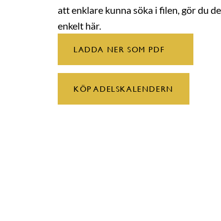
att enklare kunna söka i filen, gör du de
enkelt här.
LADDA NER SOM PDF
KÖP ADELSKALENDERN