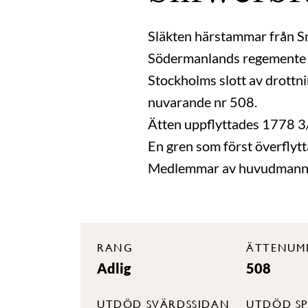
Släkten härstammar från S
Södermanlands regemente s
Stockholms slott av drott
nuvarande nr 508.
Ätten uppflyttades 1778 3/
En gren som först överflytt
Medlemmar av huvudmannagr
RANG
ÄTTENUM
Adlig
508
UTDÖD SVÄRDSSIDAN
UTDÖD SP