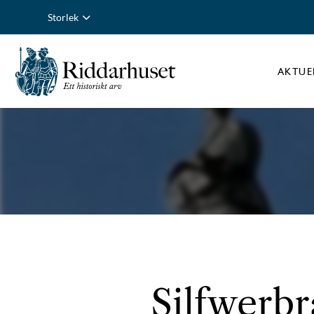
Storlek
AKTUE
Silfwerbr