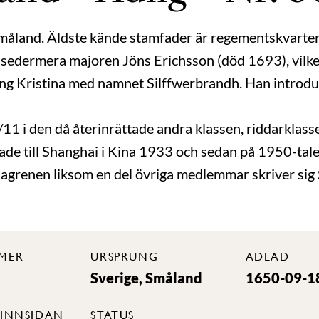
måland. Äldste kände stamfader är regementskvarte
edermera majoren Jöns Erichsson (död 1693), vilk
ning Kristina med namnet Silffwerbrandh. Han intro
11 i den då återinrättade andra klassen, riddarklass
ade till Shanghai i Kina 1933 och sedan på 1950-talet
enen liksom en del övriga medlemmar skriver sig S
MER
URSPRUNG
ADLAD
Sverige, Småland
1650-09-1
INNSIDAN
STATUS