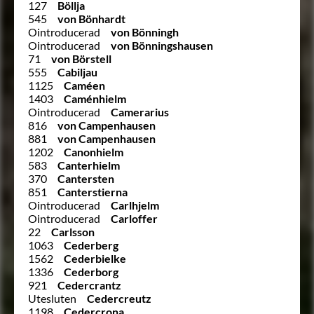
127
Böllja
545
von Bönhardt
Ointroducerad
von Bönningh
Ointroducerad
von Bönningshausen
71
von Börstell
555
Cabiljau
1125
Caméen
1403
Caménhielm
Ointroducerad
Camerarius
816
von Campenhausen
881
von Campenhausen
1202
Canonhielm
583
Canterhielm
370
Cantersten
851
Canterstierna
Ointroducerad
Carlhjelm
Ointroducerad
Carloffer
22
Carlsson
1063
Cederberg
1562
Cederbielke
1336
Cederborg
921
Cedercrantz
Utesluten
Cedercreutz
1198
Cedercrona