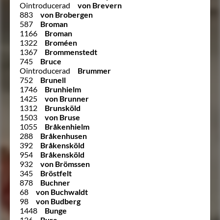
Ointroducerad
von Brevern
883
von Brobergen
587
Broman
1166
Broman
1322
Broméen
1367
Brommenstedt
745
Bruce
Ointroducerad
Brummer
752
Brunell
1746
Brunhielm
1425
von Brunner
1312
Brunsköld
1503
von Bruse
1055
Bråkenhielm
288
Bråkenhusen
392
Bråkensköld
954
Bråkensköld
932
von Brömssen
345
Bröstfelt
878
Buchner
68
von Buchwaldt
98
von Budberg
1448
Bunge
126
Bure