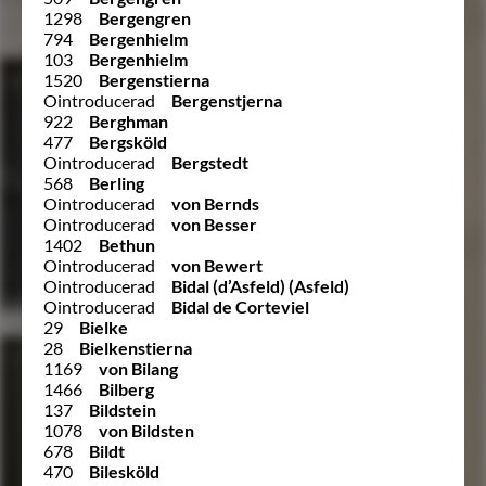
1298
Bergengren
794
Bergenhielm
103
Bergenhielm
1520
Bergenstierna
Ointroducerad
Bergenstjerna
922
Berghman
477
Bergsköld
Ointroducerad
Bergstedt
568
Berling
Ointroducerad
von Bernds
Ointroducerad
von Besser
1402
Bethun
Ointroducerad
von Bewert
Ointroducerad
Bidal (d’Asfeld) (Asfeld)
Ointroducerad
Bidal de Corteviel
29
Bielke
28
Bielkenstierna
1169
von Bilang
1466
Bilberg
137
Bildstein
1078
von Bildsten
678
Bildt
470
Bilesköld