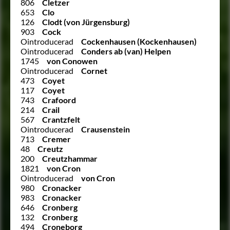
806
Cletzer
653
Clo
126
Clodt (von Jürgensburg)
903
Cock
Ointroducerad
Cockenhausen (Kockenhausen)
Ointroducerad
Conders ab (van) Helpen
1745
von Conowen
Ointroducerad
Cornet
473
Coyet
117
Coyet
743
Crafoord
214
Crail
567
Crantzfelt
Ointroducerad
Crausenstein
713
Cremer
48
Creutz
200
Creutzhammar
1821
von Cron
Ointroducerad
von Cron
980
Cronacker
983
Cronacker
646
Cronberg
132
Cronberg
494
Croneborg