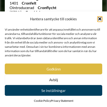
1401
Cronfelt
Ointroducerad
Cronflycht
(878 ½)
Cronhielm
94
Cronhielm
Hantera samtycke till cookies
55
Cronhielm af Flosta
(322 B)
Cronhjort
Vi använder enhetsidentifierare för att anpassa innehållet och annonserna till
107
Cronhjort
användarna, tillhandahålla funktioner för sociala medier och analysera vår
381
Cronlood
trafik. Vi vidarebefordrar även sådana identifierare och annan information
748
Cronman
från din enhet till de sociala medier och annons- och analysföretag som vi
1221
Cronmarck
samarbetar med. Dessa kan i sin tur kombinera informationen med annan
866
Cronsköld
information som du har tillhandahållit eller som de har samlat in när du har
1104 B
Cronstedt
använt deras tjänster.
136
Cronstedt
(314 ½)
Cronstierna
Ointroducerad
Cronstierna
Godkänn
51
Cronstierna
786
Cronström
Avböj
136
Crusebjörn (Kruse)
14
Cruus af Gudhem
Ointroducerad
von Cräutlein
Se inställningar
Ointroducerad
von Cunitz
896
Cuypercrona
Cookie Policy
Privacy Statement
260
Dachsberg