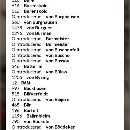
614
Burensköld
116
Burensköld
Ointroducerad
von Burghausen
560
von Burghausen
1478
von Burguer
1296
von Burman
Ointroducerad
Burmeister
Ointroducerad
Burmeister
Ointroducerad
von Buschenfelt
Ointroducerad
von Buscho
Ointroducerad
von Bussou
546
Butterlin
Ointroducerad
von Bülaw
1206
von Bysing
12
Bååt
997
Bäckhusen
515
Bäfverfeldt
Ointroducerad
von Bäijern
465
Bär
196
Bärfelt
1196
Bäärnhielm
790
von Böckeln
Ointroducerad
von Böddeker