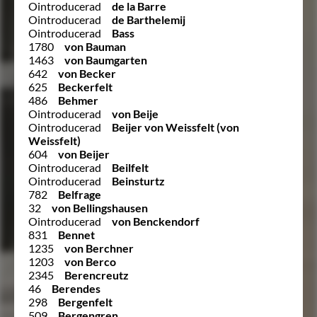
Ointroducerad
de la Barre
Ointroducerad
de Barthelemij
Ointroducerad
Bass
1780
von Bauman
1463
von Baumgarten
642
von Becker
625
Beckerfelt
486
Behmer
Ointroducerad
von Beije
Ointroducerad
Beijer von Weissfelt (von
Weissfelt)
604
von Beijer
Ointroducerad
Beilfelt
Ointroducerad
Beinsturtz
782
Belfrage
32
von Bellingshausen
Ointroducerad
von Benckendorf
831
Bennet
1235
von Berchner
1203
von Berco
2345
Berencreutz
46
Berendes
298
Bergenfelt
509
Bergengren