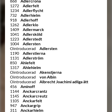
868
Adlercrona
1272
Adlerfelt
1234
Adlerflycht
732
Adlerhielm
918
Adlerhoff
1262
Adlerklo
1409
Adlermarck
1041
Adlersköld
1223
Adlerstedt
1004
Adlersten
Ointroducerad
Adlersten
1190
Adlerstierna
1131
Adlerström
850
Ahlefelt
1317
Ahlehielm
Ointroducerad
Akenstjerna
Ointroducerad
von Albin
Ointroducerad
Albrecht Joachimi adliga ätt
456
Aminoff
1144
Anckarcrantz
1145
Anckarcreutz
1105
Anckarfelt
947
Anckargrip
311
Anckarhielm