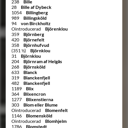
238
Bille
28
Bille af Dybeck
1054
Billingberg
989
Billingsköld
94
von Birckholtz
Ointroducerad
Björenklou
359
Björnberg
420
Björnefelt
358
Björnhufvud
(351 ½)
Björnklou
31
Björnklou
204
Björnram af Helgås
268
Björnsköld
633
Blanck
319
Blanckenfjell
482
Blanckenfjell
1189
Blix
364
Blixencron
1277
Blixenstierna
303
Blom eller Blume
Ointroducerad
Blomenfelt
1146
Blomensköld
Ointroducerad
Blomhjelm
1786
Blomstedt