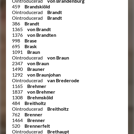
Ointroducerad
von Brandenburg
459
Brandskiöld
Ointroducerad
Brandt
Ointroducerad
Brandt
386
Brandt
1365
von Brandt
1376
von Brandten
998
Brase
695
Brask
1091
Braun
Ointroducerad
von Braun
2347
von Braun
1490
Brauner
1292
von Braunjohan
Ointroducerad
van Brederode
1165
Brehmer
1837
von Brehmer
1308
Brehmsköld
484
Breitholtz
Ointroducerad
Breitholtz
762
Brenner
1464
Brenner
520
Brennerfelt
Ointroducerad
Brethaupt