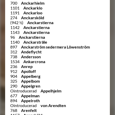
700
Anckarhielm
1101
Anckarklo
1191
Anckarloo
274
Anckarsköld
(942 ½)
Anckarstierna
1142
Anckarstierna
1143
Anckarstierna
96
Anckarstierna
1140
Anckarstråle
897
Anckarström sedermera Löwenström
312
Andeflycht
738
Andersson
1534
Ankarcrona
236
Anrep
912
Apolloff
904
Appelberg
325
Appelbom
290
Appelgren
Ointroducerad
Appelhjelm
677
Appelman
894
Appelroth
Ointroducerad
von Arendten
768
Arenfelt