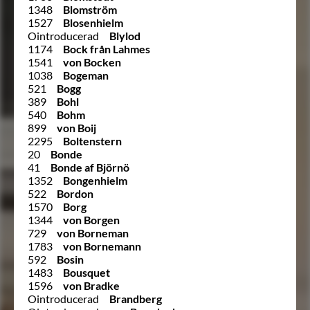
1348
Blomström
1527
Blosenhielm
Ointroducerad
Blylod
1174
Bock från Lahmes
1541
von Bocken
1038
Bogeman
521
Bogg
389
Bohl
540
Bohm
899
von Boij
2295
Boltenstern
20
Bonde
41
Bonde af Björnö
1352
Bongenhielm
522
Bordon
1570
Borg
1344
von Borgen
729
von Borneman
1783
von Bornemann
592
Bosin
1483
Bousquet
1596
von Bradke
Ointroducerad
Brandberg