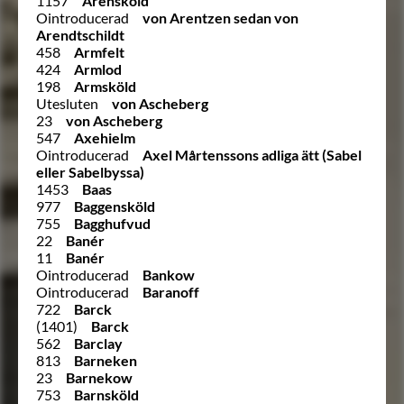
1157
Arensköld
Ointroducerad
von Arentzen sedan von
Arendtschildt
458
Armfelt
424
Armlod
198
Armsköld
Utesluten
von Ascheberg
23
von Ascheberg
547
Axehielm
Ointroducerad
Axel Mårtenssons adliga ätt (Sabel
eller Sabelbyssa)
1453
Baas
977
Baggensköld
755
Bagghufvud
22
Banér
11
Banér
Ointroducerad
Bankow
Ointroducerad
Baranoff
722
Barck
(1401)
Barck
562
Barclay
813
Barneken
23
Barnekow
753
Barnsköld