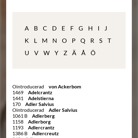
A
B
C
D
E
F
G
H
I
J
K
L
M
N
O
P
Q
R
S
T
U
V
W
Y
Z
Ä
Å
Ö
Ointroducerad
von Ackerbom
1469
Adelcrantz
1441
Adelstierna
170
Adler Salvius
Ointroducerad
Adler Salvius
1061 B
Adlerberg
1158
Adlerborg
1193
Adlercrantz
1386 B
Adlercreutz