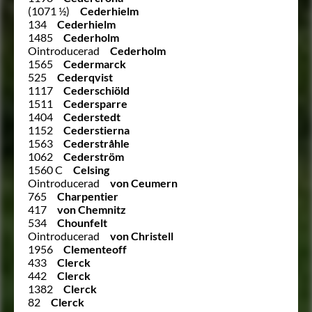
(1071 ½)
Cederhielm
134
Cederhielm
1485
Cederholm
Ointroducerad
Cederholm
1565
Cedermarck
525
Cederqvist
1117
Cederschiöld
1511
Cedersparre
1404
Cederstedt
1152
Cederstierna
1563
Cederstråhle
1062
Cederström
1560 C
Celsing
Ointroducerad
von Ceumern
765
Charpentier
417
von Chemnitz
534
Chounfelt
Ointroducerad
von Christell
1956
Clementeoff
433
Clerck
442
Clerck
1382
Clerck
82
Clerck