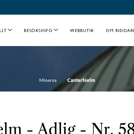
LLT
BESÖKSINFO
WEBBUTIK
OM RIDDAR
Minerva
Canterhielm
lm - Adlig - Nr. 5