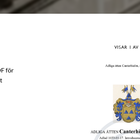
VISAR
1
AV
DF för
t