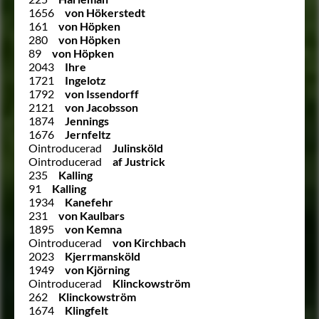
1656
von Hökerstedt
161
von Höpken
280
von Höpken
89
von Höpken
2043
Ihre
1721
Ingelotz
1792
von Issendorff
2121
von Jacobsson
1874
Jennings
1676
Jernfeltz
Ointroducerad
Julinsköld
Ointroducerad
af Justrick
235
Kalling
91
Kalling
1934
Kanefehr
231
von Kaulbars
1895
von Kemna
Ointroducerad
von Kirchbach
2023
Kjerrmansköld
1949
von Kjörning
Ointroducerad
Klinckowström
262
Klinckowström
1674
Klingfelt