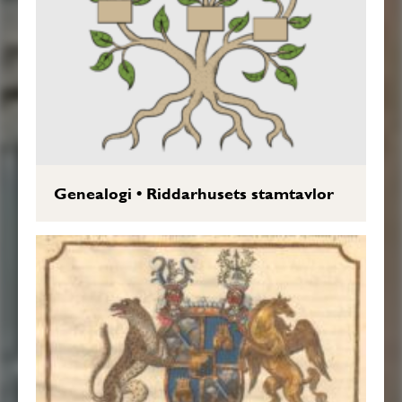
Genealogi
•
Riddarhusets stamtavlor