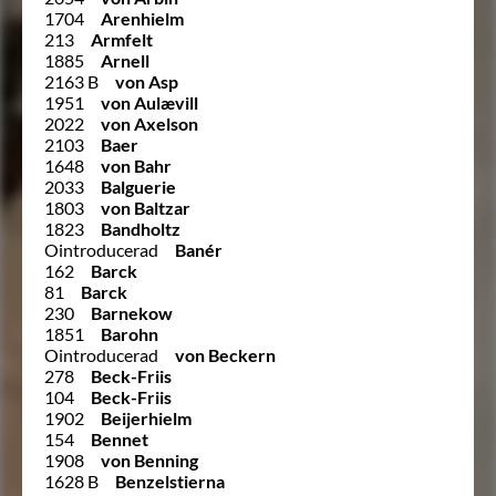
1704
Arenhielm
213
Armfelt
1885
Arnell
2163 B
von Asp
1951
von Aulævill
2022
von Axelson
2103
Baer
1648
von Bahr
2033
Balguerie
1803
von Baltzar
1823
Bandholtz
Ointroducerad
Banér
162
Barck
81
Barck
230
Barnekow
1851
Barohn
Ointroducerad
von Beckern
278
Beck-Friis
104
Beck-Friis
1902
Beijerhielm
154
Bennet
1908
von Benning
1628 B
Benzelstierna