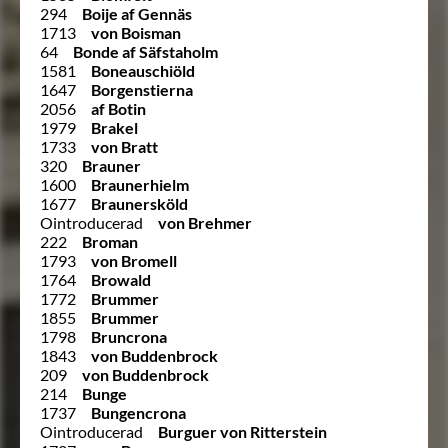
294
Boije af Gennäs
1713
von Boisman
64
Bonde af Säfstaholm
1581
Boneauschiöld
1647
Borgenstierna
2056
af Botin
1979
Brakel
1733
von Bratt
320
Brauner
1600
Braunerhielm
1677
Braunersköld
Ointroducerad
von Brehmer
222
Broman
1793
von Bromell
1764
Browald
1772
Brummer
1855
Brummer
1798
Bruncrona
1843
von Buddenbrock
209
von Buddenbrock
214
Bunge
1737
Bungencrona
Ointroducerad
Burguer von Ritterstein