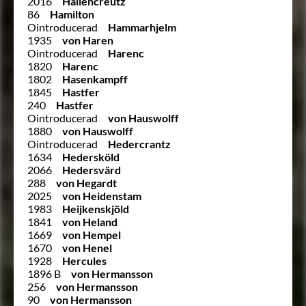
2016
Hallencreutz
86
Hamilton
Ointroducerad
Hammarhjelm
1935
von Haren
Ointroducerad
Harenc
1820
Harenc
1802
Hasenkampff
1845
Hastfer
240
Hastfer
Ointroducerad
von Hauswolff
1880
von Hauswolff
Ointroducerad
Hedercrantz
1634
Hedersköld
2066
Hedersvärd
288
von Hegardt
2025
von Heidenstam
1983
Heijkenskjöld
1841
von Heland
1669
von Hempel
1670
von Henel
1928
Hercules
1896 B
von Hermansson
256
von Hermansson
90
von Hermansson