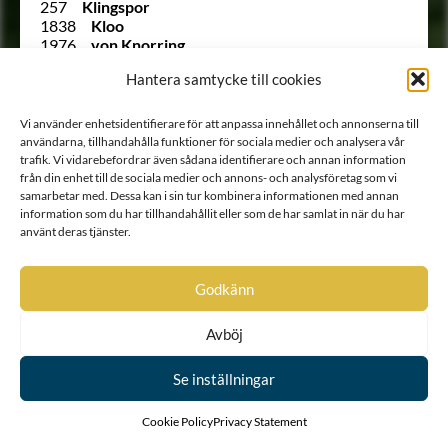
257
Klingspor
1838
Kloo
1976
von Knorring
177
von Knorring
Hantera samtycke till cookies
206
von Kochen
(1737 B)
Kock von Gyllenstein
160
Koskull
Vi använder enhetsidentifierare för att anpassa innehållet och annonserna till
184
Koskull
användarna, tillhandahålla funktioner för sociala medier och analysera vår
252
von Kothen
trafik. Vi vidarebefordrar även sådana identifierare och annan information
Ointroducerad
von Krafft
från din enhet till de sociala medier och annons- och analysföretag som vi
315
von Krassow
samarbetar med. Dessa kan i sin tur kombinera informationen med annan
2099
von Kruus
information som du har tillhandahållit eller som de har samlat in när du har
använt deras tjänster.
1652
Kunckel
167
von Köhler
1693
Köppen
Godkänn
156
Lagerberg
75
Lagerberg
Ointroducerad
Lagerberg
Avböj
254
Lagerbielke
1620
Lagerborg
Se inställningar
2061 B
Lagerbring
245
Lagerfelt
Cookie Policy
Privacy Statement
Ointroducerad
Lagerflycht
2038
von Lagerlöf