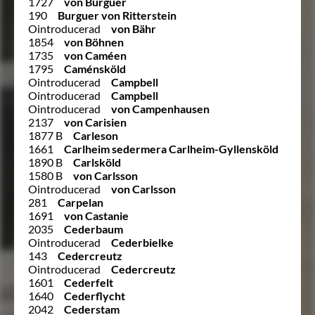
1727
von Burguer
190
Burguer von Ritterstein
Ointroducerad
von Bähr
1854
von Böhnen
1735
von Caméen
1795
Caménsköld
Ointroducerad
Campbell
Ointroducerad
Campbell
Ointroducerad
von Campenhausen
2137
von Carisien
1877 B
Carleson
1661
Carlheim sedermera Carlheim-Gyllensköld
1890 B
Carlsköld
1580 B
von Carlsson
Ointroducerad
von Carlsson
281
Carpelan
1691
von Castanie
2035
Cederbaum
Ointroducerad
Cederbielke
143
Cedercreutz
Ointroducerad
Cedercreutz
1601
Cederfelt
1640
Cederflycht
2042
Cederstam