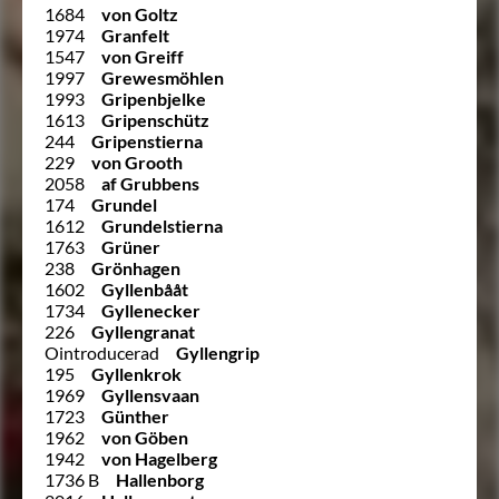
1684
von Goltz
1974
Granfelt
1547
von Greiff
1997
Grewesmöhlen
1993
Gripenbjelke
1613
Gripenschütz
244
Gripenstierna
229
von Grooth
2058
af Grubbens
174
Grundel
1612
Grundelstierna
1763
Grüner
238
Grönhagen
1602
Gyllenbååt
1734
Gyllenecker
226
Gyllengranat
Ointroducerad
Gyllengrip
195
Gyllenkrok
1969
Gyllensvaan
1723
Günther
1962
von Göben
1942
von Hagelberg
1736 B
Hallenborg