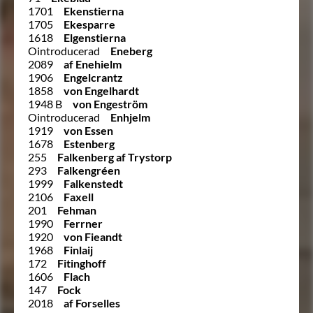
1701
Ekenstierna
1705
Ekesparre
1618
Elgenstierna
Ointroducerad
Eneberg
2089
af Enehielm
1906
Engelcrantz
1858
von Engelhardt
1948 B
von Engeström
Ointroducerad
Enhjelm
1919
von Essen
1678
Estenberg
255
Falkenberg af Trystorp
293
Falkengréen
1999
Falkenstedt
2106
Faxell
201
Fehman
1990
Ferrner
1920
von Fieandt
1968
Finlaij
172
Fitinghoff
1606
Flach
147
Fock
2018
af Forselles