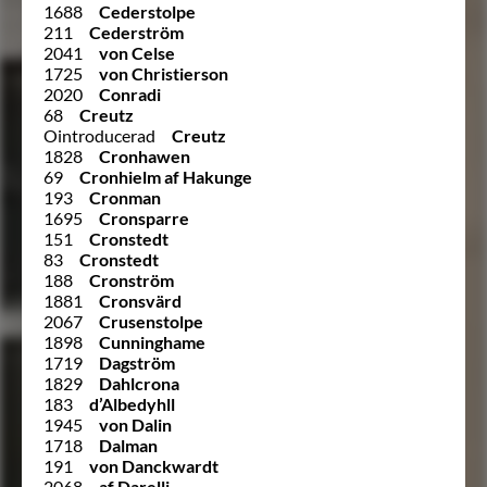
1688
Cederstolpe
211
Cederström
2041
von Celse
1725
von Christierson
2020
Conradi
68
Creutz
Ointroducerad
Creutz
1828
Cronhawen
69
Cronhielm af Hakunge
193
Cronman
1695
Cronsparre
151
Cronstedt
83
Cronstedt
188
Cronström
1881
Cronsvärd
2067
Crusenstolpe
1898
Cunninghame
1719
Dagström
1829
Dahlcrona
183
d’Albedyhll
1945
von Dalin
1718
Dalman
191
von Danckwardt
2068
af Darelli