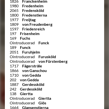
1826
Franckenheim
1980
Fredenheim
2065
Fredensköld
1800
Fredenstierna
1977
Freijtag
1809
von Freudenberg
1597
Friedenreich
197
Frisenheim
169
Fuchs
Ointroducerad
Funck
189
Funck
2051
Furuhjelm
Ointroducerad
Furusköld
Ointroducerad
von Fürstenberg
1717
Fägerstråle
1866
von Ganschou
1710
von Gedda
202
von Gedda
1887
Gerdessköld
242
Gerdessköld
138
Giertta
Ointroducerad
Giertta
Ointroducerad
Giös
1664
Glansenstierna