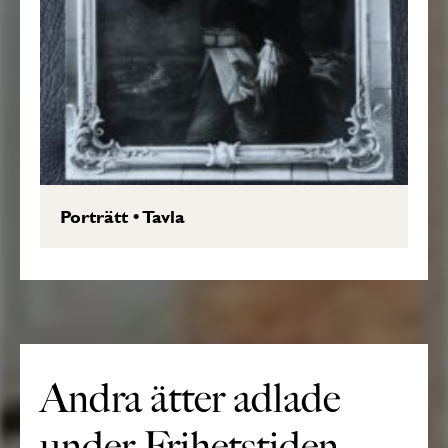
Porträtt
•
Tavla
Andra ätter adlade
under Frihetstiden