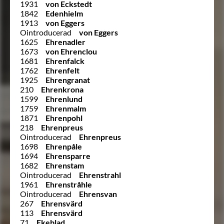
1931
von Eckstedt
1842
Edenhielm
1913
von Eggers
Ointroducerad
von Eggers
1625
Ehrenadler
1673
von Ehrenclou
1681
Ehrenfalck
1762
Ehrenfelt
1925
Ehrengranat
210
Ehrenkrona
1599
Ehrenlund
1759
Ehrenmalm
1871
Ehrenpohl
218
Ehrenpreus
Ointroducerad
Ehrenpreus
1698
Ehrenpåle
1694
Ehrensparre
1682
Ehrenstam
Ointroducerad
Ehrenstrahl
1961
Ehrenstråhle
Ointroducerad
Ehrensvan
267
Ehrensvärd
113
Ehrensvärd
71
Ekeblad