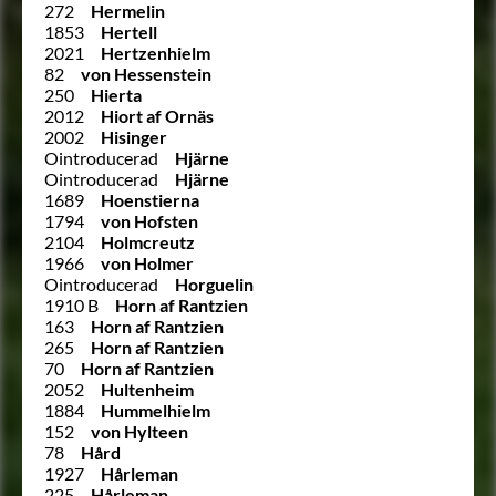
272
Hermelin
1853
Hertell
2021
Hertzenhielm
82
von Hessenstein
250
Hierta
2012
Hiort af Ornäs
2002
Hisinger
Ointroducerad
Hjärne
Ointroducerad
Hjärne
1689
Hoenstierna
1794
von Hofsten
2104
Holmcreutz
1966
von Holmer
Ointroducerad
Horguelin
1910 B
Horn af Rantzien
163
Horn af Rantzien
265
Horn af Rantzien
70
Horn af Rantzien
2052
Hultenheim
1884
Hummelhielm
152
von Hylteen
78
Hård
1927
Hårleman
225
Hårleman