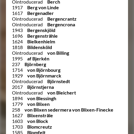
Ointroducerad
Berch
1917
Berg von Linde
1617
Bergenadler
Ointroducerad
Bergencrantz
Ointroducerad
Bergencrona
1943
Bergenskjöld
1696
Bergenstråhle
1624
Bielkenhielm
1818
Bildensköld
Ointroducerad
von Billing
1995
af Bjerkén
237
Björnberg
1714
von Björnbourg
1929
von Björnmarck
Ointroducerad
Björnstedt
2017
Björnstjerna
Ointroducerad
von Bleichert
1894
von Blessingh
1779
von Blixen
258
von Blixen sedermera von Blixen-Finecke
1627
Blixenstråle
1603
von Block
1703
Blomcreutz
1585
Blomfelt