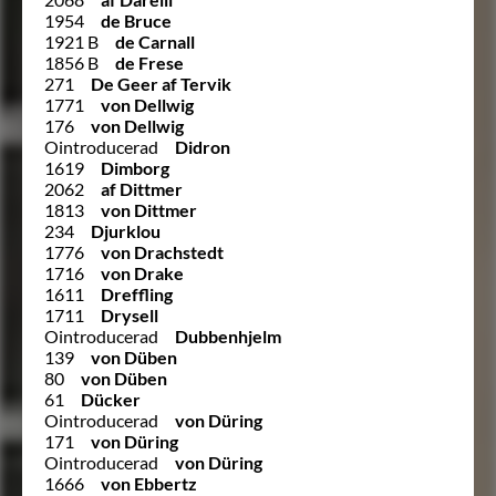
1954
de Bruce
1921 B
de Carnall
1856 B
de Frese
271
De Geer af Tervik
1771
von Dellwig
176
von Dellwig
Ointroducerad
Didron
1619
Dimborg
2062
af Dittmer
1813
von Dittmer
234
Djurklou
1776
von Drachstedt
1716
von Drake
1611
Dreffling
1711
Drysell
Ointroducerad
Dubbenhjelm
139
von Düben
80
von Düben
61
Dücker
Ointroducerad
von Düring
171
von Düring
Ointroducerad
von Düring
1666
von Ebbertz