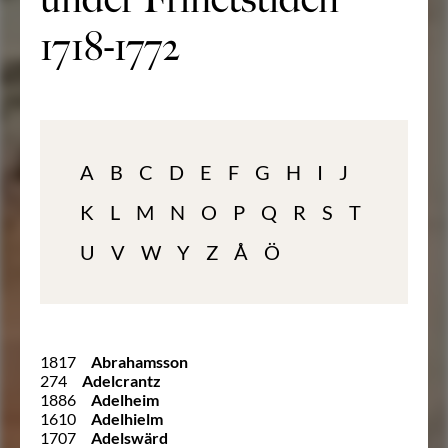
1718-1772
A
B
C
D
E
F
G
H
I
J
K
L
M
N
O
P
Q
R
S
T
U
V
W
Y
Z
Å
Ö
1817
Abrahamsson
274
Adelcrantz
1886
Adelheim
1610
Adelhielm
1707
Adelswärd