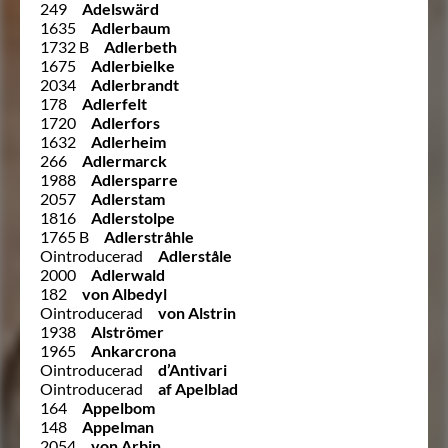
249
Adelswärd
1635
Adlerbaum
1732 B
Adlerbeth
1675
Adlerbielke
2034
Adlerbrandt
178
Adlerfelt
1720
Adlerfors
1632
Adlerheim
266
Adlermarck
1988
Adlersparre
2057
Adlerstam
1816
Adlerstolpe
1765 B
Adlerstråhle
Ointroducerad
Adlerståle
2000
Adlerwald
182
von Albedyl
Ointroducerad
von Alstrin
1938
Alströmer
1965
Ankarcrona
Ointroducerad
d’Antivari
Ointroducerad
af Apelblad
164
Appelbom
148
Appelman
2054
von Arbin