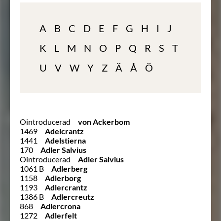
A
B
C
D
E
F
G
H
I
J
K
L
M
N
O
P
Q
R
S
T
U
V
W
Y
Z
Ä
Å
Ö
Ointroducerad
von Ackerbom
1469
Adelcrantz
1441
Adelstierna
170
Adler Salvius
Ointroducerad
Adler Salvius
1061 B
Adlerberg
1158
Adlerborg
1193
Adlercrantz
1386 B
Adlercreutz
868
Adlercrona
1272
Adlerfelt