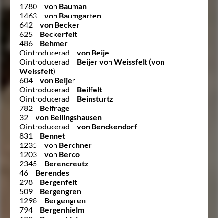
1780
von Bauman
1463
von Baumgarten
642
von Becker
625
Beckerfelt
486
Behmer
Ointroducerad
von Beije
Ointroducerad
Beijer von Weissfelt (von
Weissfelt)
604
von Beijer
Ointroducerad
Beilfelt
Ointroducerad
Beinsturtz
782
Belfrage
32
von Bellingshausen
Ointroducerad
von Benckendorf
831
Bennet
1235
von Berchner
1203
von Berco
2345
Berencreutz
46
Berendes
298
Bergenfelt
509
Bergengren
1298
Bergengren
794
Bergenhielm