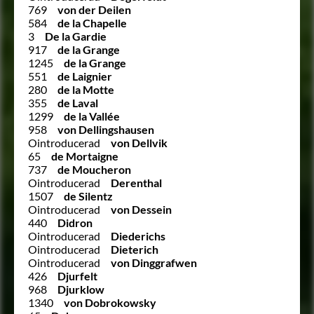
769
von der Deilen
584
de la Chapelle
3
De la Gardie
917
de la Grange
1245
de la Grange
551
de Laignier
280
de la Motte
355
de Laval
1299
de la Vallée
958
von Dellingshausen
Ointroducerad
von Dellvik
65
de Mortaigne
737
de Moucheron
Ointroducerad
Derenthal
1507
de Silentz
Ointroducerad
von Dessein
440
Didron
Ointroducerad
Diederichs
Ointroducerad
Dieterich
Ointroducerad
von Dinggrafwen
426
Djurfelt
968
Djurklow
1340
von Dobrokowsky