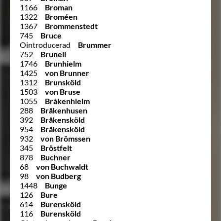
1166
Broman
1322
Broméen
1367
Brommenstedt
745
Bruce
Ointroducerad
Brummer
752
Brunell
1746
Brunhielm
1425
von Brunner
1312
Brunsköld
1503
von Bruse
1055
Bråkenhielm
288
Bråkenhusen
392
Bråkensköld
954
Bråkensköld
932
von Brömssen
345
Bröstfelt
878
Buchner
68
von Buchwaldt
98
von Budberg
1448
Bunge
126
Bure
614
Burensköld
116
Burensköld