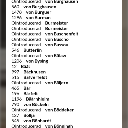
Ointroducerad
von Burghausen
560
von Burghausen
1478
von Burguer
1296
von Burman
Ointroducerad
Burmeister
Ointroducerad
Burmeister
Ointroducerad
von Buschenfelt
Ointroducerad
von Buscho
Ointroducerad
von Bussou
546
Butterlin
Ointroducerad
von Bülaw
1206
von Bysing
12
Bååt
997
Bäckhusen
515
Bäfverfeldt
Ointroducerad
von Bäijern
465
Bär
196
Bärfelt
1196
Bäärnhielm
790
von Böckeln
Ointroducerad
von Böddeker
127
Böllja
545
von Bönhardt
Ointroducerad
von Bönningh