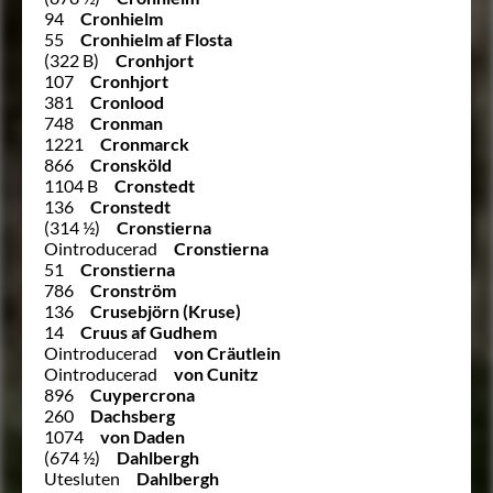
94
Cronhielm
55
Cronhielm af Flosta
(322 B)
Cronhjort
107
Cronhjort
381
Cronlood
748
Cronman
1221
Cronmarck
866
Cronsköld
1104 B
Cronstedt
136
Cronstedt
(314 ½)
Cronstierna
Ointroducerad
Cronstierna
51
Cronstierna
786
Cronström
136
Crusebjörn (Kruse)
14
Cruus af Gudhem
Ointroducerad
von Cräutlein
Ointroducerad
von Cunitz
896
Cuypercrona
260
Dachsberg
1074
von Daden
(674 ½)
Dahlbergh
Utesluten
Dahlbergh