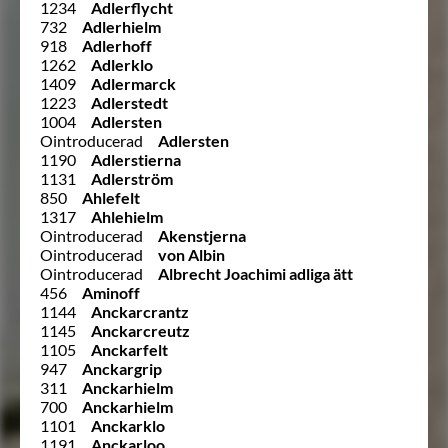
1234
Adlerflycht
732
Adlerhielm
918
Adlerhoff
1262
Adlerklo
1409
Adlermarck
1223
Adlerstedt
1004
Adlersten
Ointroducerad
Adlersten
1190
Adlerstierna
1131
Adlerström
850
Ahlefelt
1317
Ahlehielm
Ointroducerad
Akenstjerna
Ointroducerad
von Albin
Ointroducerad
Albrecht Joachimi adliga ätt
456
Aminoff
1144
Anckarcrantz
1145
Anckarcreutz
1105
Anckarfelt
947
Anckargrip
311
Anckarhielm
700
Anckarhielm
1101
Anckarklo
1191
Anckarloo