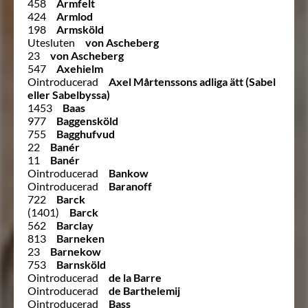
458
Armfelt
424
Armlod
198
Armsköld
Utesluten
von Ascheberg
23
von Ascheberg
547
Axehielm
Ointroducerad
Axel Mårtenssons adliga ätt (Sabel
eller Sabelbyssa)
1453
Baas
977
Baggensköld
755
Bagghufvud
22
Banér
11
Banér
Ointroducerad
Bankow
Ointroducerad
Baranoff
722
Barck
(1401)
Barck
562
Barclay
813
Barneken
23
Barnekow
753
Barnsköld
Ointroducerad
de la Barre
Ointroducerad
de Barthelemij
Ointroducerad
Bass