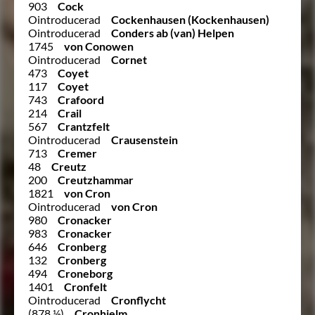
903
Cock
Ointroducerad
Cockenhausen (Kockenhausen)
Ointroducerad
Conders ab (van) Helpen
1745
von Conowen
Ointroducerad
Cornet
473
Coyet
117
Coyet
743
Crafoord
214
Crail
567
Crantzfelt
Ointroducerad
Crausenstein
713
Cremer
48
Creutz
200
Creutzhammar
1821
von Cron
Ointroducerad
von Cron
980
Cronacker
983
Cronacker
646
Cronberg
132
Cronberg
494
Croneborg
1401
Cronfelt
Ointroducerad
Cronflycht
(878 ½)
Cronhielm