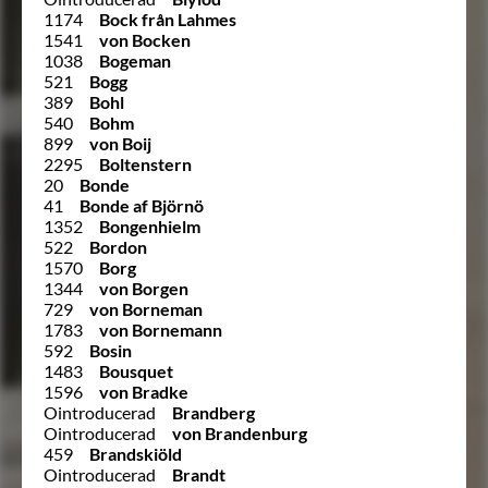
1174
Bock från Lahmes
1541
von Bocken
1038
Bogeman
521
Bogg
389
Bohl
540
Bohm
899
von Boij
2295
Boltenstern
20
Bonde
41
Bonde af Björnö
1352
Bongenhielm
522
Bordon
1570
Borg
1344
von Borgen
729
von Borneman
1783
von Bornemann
592
Bosin
1483
Bousquet
1596
von Bradke
Ointroducerad
Brandberg
Ointroducerad
von Brandenburg
459
Brandskiöld
Ointroducerad
Brandt