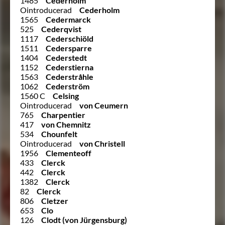
1485
Cederholm
Ointroducerad
Cederholm
1565
Cedermarck
525
Cederqvist
1117
Cederschiöld
1511
Cedersparre
1404
Cederstedt
1152
Cederstierna
1563
Cederstråhle
1062
Cederström
1560 C
Celsing
Ointroducerad
von Ceumern
765
Charpentier
417
von Chemnitz
534
Chounfelt
Ointroducerad
von Christell
1956
Clementeoff
433
Clerck
442
Clerck
1382
Clerck
82
Clerck
806
Cletzer
653
Clo
126
Clodt (von Jürgensburg)