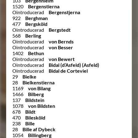
103
Bergenhielm
1520
Bergenstierna
Ointroducerad
Bergenstjerna
922
Berghman
477
Bergsköld
Ointroducerad
Bergstedt
568
Berling
Ointroducerad
von Bernds
Ointroducerad
von Besser
1402
Bethun
Ointroducerad
von Bewert
Ointroducerad
Bidal (d’Asfeld) (Asfeld)
Ointroducerad
Bidal de Corteviel
29
Bielke
28
Bielkenstierna
1169
von Bilang
1466
Bilberg
137
Bildstein
1078
von Bildsten
678
Bildt
470
Bilesköld
238
Bille
28
Bille af Dybeck
1054
Billingberg