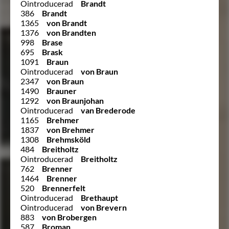
Ointroducerad
Brandt
386
Brandt
1365
von Brandt
1376
von Brandten
998
Brase
695
Brask
1091
Braun
Ointroducerad
von Braun
2347
von Braun
1490
Brauner
1292
von Braunjohan
Ointroducerad
van Brederode
1165
Brehmer
1837
von Brehmer
1308
Brehmsköld
484
Breitholtz
Ointroducerad
Breitholtz
762
Brenner
1464
Brenner
520
Brennerfelt
Ointroducerad
Brethaupt
Ointroducerad
von Brevern
883
von Brobergen
587
Broman