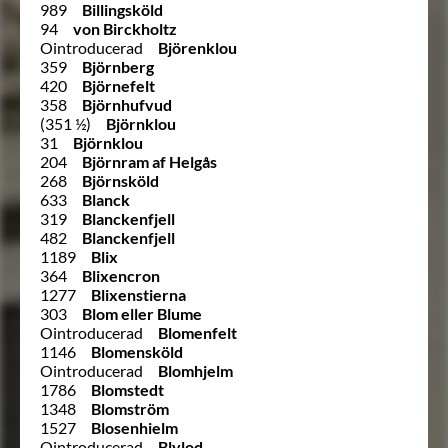
989
Billingsköld
94
von Birckholtz
Ointroducerad
Björenklou
359
Björnberg
420
Björnefelt
358
Björnhufvud
(351 ½)
Björnklou
31
Björnklou
204
Björnram af Helgås
268
Björnsköld
633
Blanck
319
Blanckenfjell
482
Blanckenfjell
1189
Blix
364
Blixencron
1277
Blixenstierna
303
Blom eller Blume
Ointroducerad
Blomenfelt
1146
Blomensköld
Ointroducerad
Blomhjelm
1786
Blomstedt
1348
Blomström
1527
Blosenhielm
Ointroducerad
Blylod