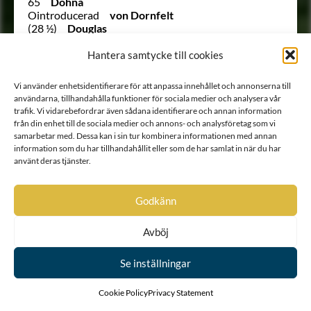
65
Dohna
Ointroducerad
von Dornfelt
(28 ½)
Douglas
19
Douglas
821
Douglies
Hantera samtycke till cookies
361
Drake af Torp och Hamra
313
Drakenberg
Vi använder enhetsidentifierare för att anpassa innehållet och annonserna till
946
Drakenfelt
användarna, tillhandahålla funktioner för sociala medier och analysera vår
510
Drakenhielm
trafik. Vi vidarebefordrar även sådana identifierare och annan information
1028
Drakensköld
från din enhet till de sociala medier och annons- och analysföretag som vi
531
Drakenstierna
samarbetar med. Dessa kan i sin tur kombinera informationen med annan
451
Dreffenfelt
information som du har tillhandahållit eller som de har samlat in när du har
369
Dreffensköld
använt deras tjänster.
Ointroducerad
von Dreijling
Ointroducerad
von Dreijling
1784
von Drenteln
Godkänn
969
Drommel
445
Dromund
Avböj
1557
Drufva
Ointroducerad
Dublar
Se inställningar
Ointroducerad
von Duderberg
Ointroducerad
von Dunte
721
von Dunten
Cookie Policy
Privacy Statement
Ointroducerad
von Dunten