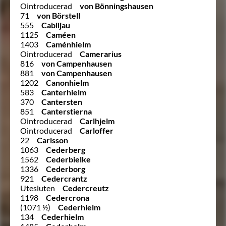
Ointroducerad
von Bönningshausen
71
von Börstell
555
Cabiljau
1125
Caméen
1403
Caménhielm
Ointroducerad
Camerarius
816
von Campenhausen
881
von Campenhausen
1202
Canonhielm
583
Canterhielm
370
Cantersten
851
Canterstierna
Ointroducerad
Carlhjelm
Ointroducerad
Carloffer
22
Carlsson
1063
Cederberg
1562
Cederbielke
1336
Cederborg
921
Cedercrantz
Utesluten
Cedercreutz
1198
Cedercrona
(1071 ½)
Cederhielm
134
Cederhielm