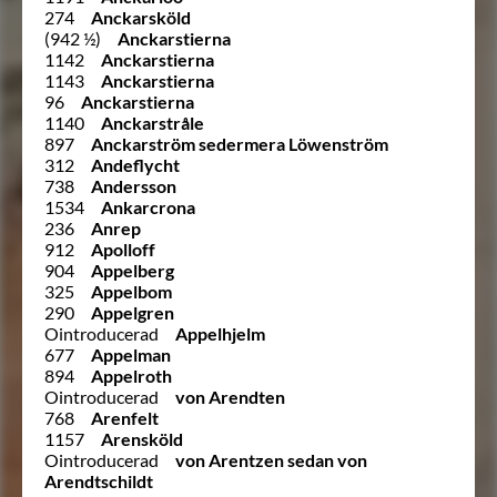
274
Anckarsköld
(942 ½)
Anckarstierna
1142
Anckarstierna
1143
Anckarstierna
96
Anckarstierna
1140
Anckarstråle
897
Anckarström sedermera Löwenström
312
Andeflycht
738
Andersson
1534
Ankarcrona
236
Anrep
912
Apolloff
904
Appelberg
325
Appelbom
290
Appelgren
Ointroducerad
Appelhjelm
677
Appelman
894
Appelroth
Ointroducerad
von Arendten
768
Arenfelt
1157
Arensköld
Ointroducerad
von Arentzen sedan von
Arendtschildt