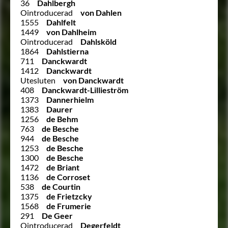
36
Dahlbergh
Ointroducerad
von Dahlen
1555
Dahlfelt
1449
von Dahlheim
Ointroducerad
Dahlsköld
1864
Dahlstierna
711
Danckwardt
1412
Danckwardt
Utesluten
von Danckwardt
408
Danckwardt-Lillieström
1373
Dannerhielm
1383
Daurer
1256
de Behm
763
de Besche
944
de Besche
1253
de Besche
1300
de Besche
1472
de Briant
1136
de Corroset
538
de Courtin
1375
de Frietzcky
1568
de Frumerie
291
De Geer
Ointroducerad
Degerfeldt