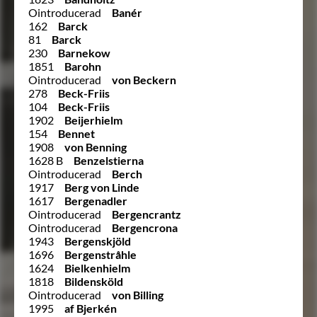
Ointroducerad
Banér
162
Barck
81
Barck
230
Barnekow
1851
Barohn
Ointroducerad
von Beckern
278
Beck-Friis
104
Beck-Friis
1902
Beijerhielm
154
Bennet
1908
von Benning
1628 B
Benzelstierna
Ointroducerad
Berch
1917
Berg von Linde
1617
Bergenadler
Ointroducerad
Bergencrantz
Ointroducerad
Bergencrona
1943
Bergenskjöld
1696
Bergenstråhle
1624
Bielkenhielm
1818
Bildensköld
Ointroducerad
von Billing
1995
af Bjerkén