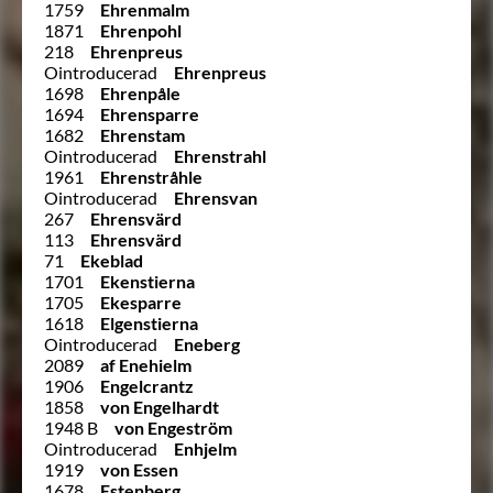
1759
Ehrenmalm
1871
Ehrenpohl
218
Ehrenpreus
Ointroducerad
Ehrenpreus
1698
Ehrenpåle
1694
Ehrensparre
1682
Ehrenstam
Ointroducerad
Ehrenstrahl
1961
Ehrenstråhle
Ointroducerad
Ehrensvan
267
Ehrensvärd
113
Ehrensvärd
71
Ekeblad
1701
Ekenstierna
1705
Ekesparre
1618
Elgenstierna
Ointroducerad
Eneberg
2089
af Enehielm
1906
Engelcrantz
1858
von Engelhardt
1948 B
von Engeström
Ointroducerad
Enhjelm
1919
von Essen
1678
Estenberg