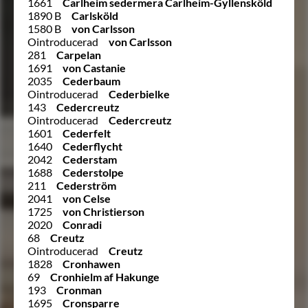
1661
Carlheim sedermera Carlheim-Gyllensköld
1890 B
Carlsköld
1580 B
von Carlsson
Ointroducerad
von Carlsson
281
Carpelan
1691
von Castanie
2035
Cederbaum
Ointroducerad
Cederbielke
143
Cedercreutz
Ointroducerad
Cedercreutz
1601
Cederfelt
1640
Cederflycht
2042
Cederstam
1688
Cederstolpe
211
Cederström
2041
von Celse
1725
von Christierson
2020
Conradi
68
Creutz
Ointroducerad
Creutz
1828
Cronhawen
69
Cronhielm af Hakunge
193
Cronman
1695
Cronsparre