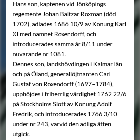
Hans son, kaptenen vid Jönköpings
regemente Johan Baltzar Roxman (död
1702), adlades 1686 10/9 av Konung Karl
XI med namnet Roxendorff, och
introducerades samma år 8/11 under
nuvarande nr 1081.
Dennes son, landshövdingen i Kalmar län
och på Öland, generallöjtnanten Carl
Gustaf von Roxendorff (1697–1784),
upphöjdes i friherrlig värdighet 1762 22/6
på Stockholms Slott av Konung Adolf
Fredrik, och introducerades 1766 3/10
under nr 243, varvid den adliga ätten
utgick.