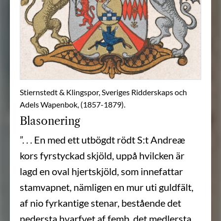
Stiernstedt & Klingspor, Sveriges Ridderskaps och
Adels Wapenbok, (1857-1879).
Blasonering
”. . . En med ett utbögdt rödt S:t Andreæ
kors fyrstyckad skjöld, uppå hvilcken är
lagd en oval hjertskjöld, som innefattar
stamvapnet, nämligen en mur uti guldfält,
af nio fyrkantige stenar, bestående det
nedersta hvarfvet af femb, det medlersta