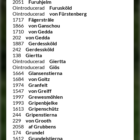
2051
Furuhjelm
Ointroducerad
Furusköld
Ointroducerad
von Fürstenberg
1717
Fägerstråle
1866
von Ganschou
1710
von Gedda
202
von Gedda
1887
Gerdessköld
242
Gerdessköld
138
Giertta
Ointroducerad
Giertta
Ointroducerad
Giös
1664
Glansenstierna
1684
von Goltz
1974
Granfelt
1547
von Greiff
1997
Grewesmöhlen
1993
Gripenbjelke
1613
Gripenschütz
244
Gripenstierna
229
von Grooth
2058
af Grubbens
174
Grundel
1612
Grundelstierna