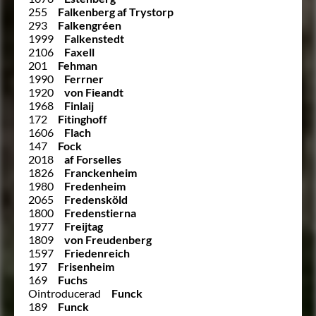
255
Falkenberg af Trystorp
293
Falkengréen
1999
Falkenstedt
2106
Faxell
201
Fehman
1990
Ferrner
1920
von Fieandt
1968
Finlaij
172
Fitinghoff
1606
Flach
147
Fock
2018
af Forselles
1826
Franckenheim
1980
Fredenheim
2065
Fredensköld
1800
Fredenstierna
1977
Freijtag
1809
von Freudenberg
1597
Friedenreich
197
Frisenheim
169
Fuchs
Ointroducerad
Funck
189
Funck