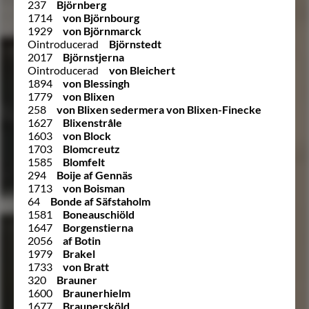
237
Björnberg
1714
von Björnbourg
1929
von Björnmarck
Ointroducerad
Björnstedt
2017
Björnstjerna
Ointroducerad
von Bleichert
1894
von Blessingh
1779
von Blixen
258
von Blixen sedermera von Blixen-Finecke
1627
Blixenstråle
1603
von Block
1703
Blomcreutz
1585
Blomfelt
294
Boije af Gennäs
1713
von Boisman
64
Bonde af Säfstaholm
1581
Boneauschiöld
1647
Borgenstierna
2056
af Botin
1979
Brakel
1733
von Bratt
320
Brauner
1600
Braunerhielm
1677
Braunersköld