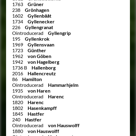
1763
Grüner
238
Grönhagen
1602
Gyllenbååt
1734
Gyllenecker
226
Gyllengranat
Ointroducerad
Gyllengrip
195
Gyllenkrok
1969
Gyllensvaan
1723
Günther
1962
von Göben
1942
von Hagelberg
1736 B
Hallenborg
2016
Hallencreutz
86
Hamilton
Ointroducerad
Hammarhjelm
1935
von Haren
Ointroducerad
Harenc
1820
Harenc
1802
Hasenkampff
1845
Hastfer
240
Hastfer
Ointroducerad
von Hauswolff
1880
von Hauswolff