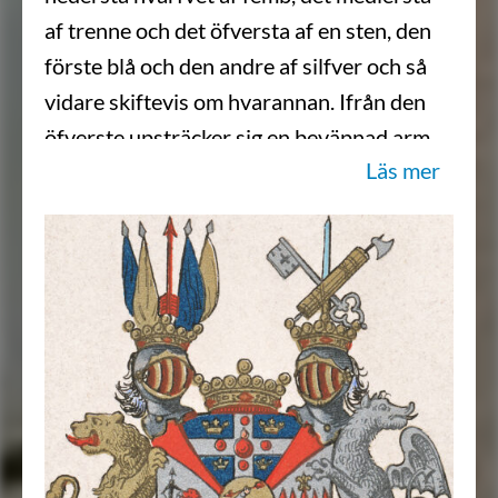
af trenne och det öfversta af en sten, den
förste blå och den andre af silfver och så
vidare skiftevis om hvarannan. Ifrån den
öfverste upsträcker sig en beväpnad arm,
Läs mer
hållande i handen en röd emot höger vänd
pijl. Men af det friherrliga vapnet är det
öfra fältet blått, hvaruti förekommer ett till
alla kanter sig utsträckande kors af silfver,
åtfölgdt af fyra gyllende cronor, och hjertat
af korsset är belagdt med en röd brinnande
granat, som beledsagas med fyra röda
kulor. Uti nedra fäldtet, som är af guld, sees
en stolpevis uprest svart canon och
deröfver korssvis lagde en blå och en röd