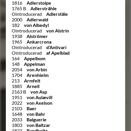
1816
Adlerstolpe
1765 B
Adlerstråhle
Ointroducerad
Adlerståle
2000
Adlerwald
182
von Albedyl
Ointroducerad
von Alstrin
1938
Alströmer
1965
Ankarcrona
Ointroducerad
d’Antivari
Ointroducerad
af Apelblad
164
Appelbom
148
Appelman
2054
von Arbin
1704
Arenhielm
213
Armfelt
1885
Arnell
2163 B
von Asp
1951
von Aulævill
2022
von Axelson
2103
Baer
1648
von Bahr
2033
Balguerie
1803
von Baltzar
1823
Bandholtz