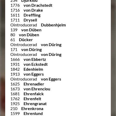
234
Djurklou
1776
von Drachstedt
1716
von Drake
1611
Dreffling
1711
Drysell
Ointroducerad
Dubbenhjelm
139
von Düben
80
von Düben
61
Dücker
Ointroducerad
von Düring
171
von Düring
Ointroducerad
von Düring
1666
von Ebbertz
1931
von Eckstedt
1842
Edenhielm
1913
von Eggers
Ointroducerad
von Eggers
1625
Ehrenadler
1673
von Ehrenclou
1681
Ehrenfalck
1762
Ehrenfelt
1925
Ehrengranat
210
Ehrenkrona
1599
Ehrenlund