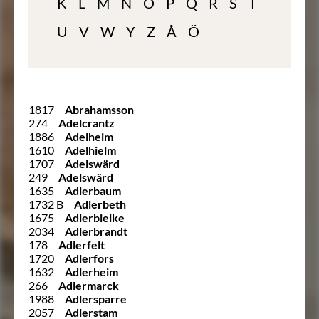
K
L
M
N
O
P
Q
R
S
T
U
V
W
Y
Z
Å
Ö
1817
Abrahamsson
274
Adelcrantz
1886
Adelheim
1610
Adelhielm
1707
Adelswärd
249
Adelswärd
1635
Adlerbaum
1732 B
Adlerbeth
1675
Adlerbielke
2034
Adlerbrandt
178
Adlerfelt
1720
Adlerfors
1632
Adlerheim
266
Adlermarck
1988
Adlersparre
2057
Adlerstam