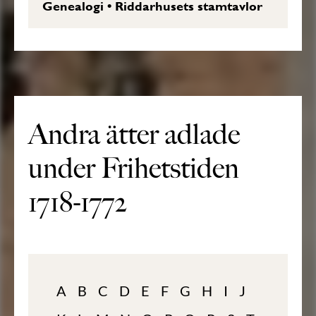
Genealogi
•
Riddarhusets stamtavlor
Andra ätter adlade
under Frihetstiden
1718-1772
A
B
C
D
E
F
G
H
I
J