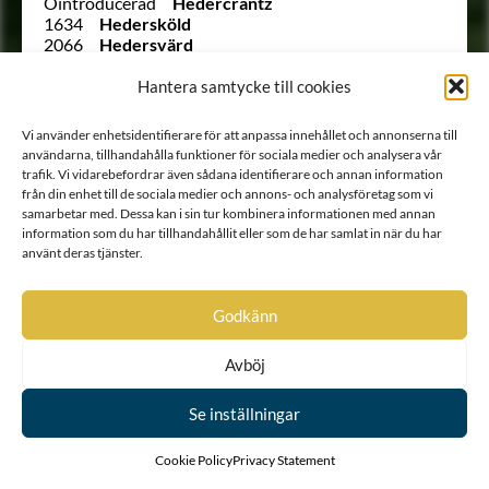
Ointroducerad
Hedercrantz
1634
Hedersköld
2066
Hedersvärd
288
von Hegardt
2025
von Heidenstam
Hantera samtycke till cookies
1983
Heijkenskjöld
1841
von Heland
Vi använder enhetsidentifierare för att anpassa innehållet och annonserna till
1669
von Hempel
användarna, tillhandahålla funktioner för sociala medier och analysera vår
1670
von Henel
trafik. Vi vidarebefordrar även sådana identifierare och annan information
1928
Hercules
från din enhet till de sociala medier och annons- och analysföretag som vi
1896 B
von Hermansson
samarbetar med. Dessa kan i sin tur kombinera informationen med annan
256
von Hermansson
information som du har tillhandahållit eller som de har samlat in när du har
90
von Hermansson
använt deras tjänster.
272
Hermelin
1853
Hertell
2021
Hertzenhielm
Godkänn
82
von Hessenstein
250
Hierta
Avböj
2012
Hiort af Ornäs
2002
Hisinger
Se inställningar
Ointroducerad
Hjärne
Ointroducerad
Hjärne
1689
Hoenstierna
Cookie Policy
Privacy Statement
1794
von Hofsten