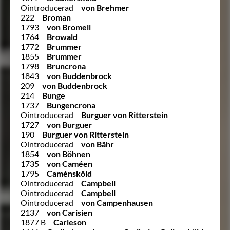
Ointroducerad
von Brehmer
222
Broman
1793
von Bromell
1764
Browald
1772
Brummer
1855
Brummer
1798
Bruncrona
1843
von Buddenbrock
209
von Buddenbrock
214
Bunge
1737
Bungencrona
Ointroducerad
Burguer von Ritterstein
1727
von Burguer
190
Burguer von Ritterstein
Ointroducerad
von Bähr
1854
von Böhnen
1735
von Caméen
1795
Caménsköld
Ointroducerad
Campbell
Ointroducerad
Campbell
Ointroducerad
von Campenhausen
2137
von Carisien
1877 B
Carleson