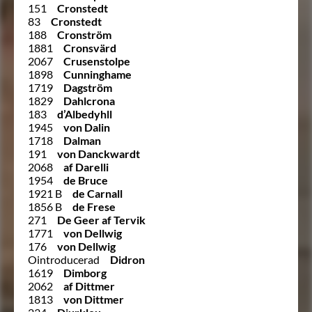
151
Cronstedt
83
Cronstedt
188
Cronström
1881
Cronsvärd
2067
Crusenstolpe
1898
Cunninghame
1719
Dagström
1829
Dahlcrona
183
d’Albedyhll
1945
von Dalin
1718
Dalman
191
von Danckwardt
2068
af Darelli
1954
de Bruce
1921 B
de Carnall
1856 B
de Frese
271
De Geer af Tervik
1771
von Dellwig
176
von Dellwig
Ointroducerad
Didron
1619
Dimborg
2062
af Dittmer
1813
von Dittmer