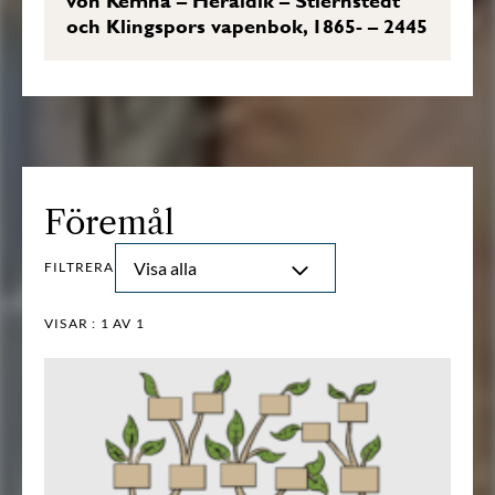
von Kemna – Heraldik – Stiernstedt
och Klingspors vapenbok, 1865- – 2445
Föremål
Visa alla
FILTRERA
VISAR :
1
AV 1