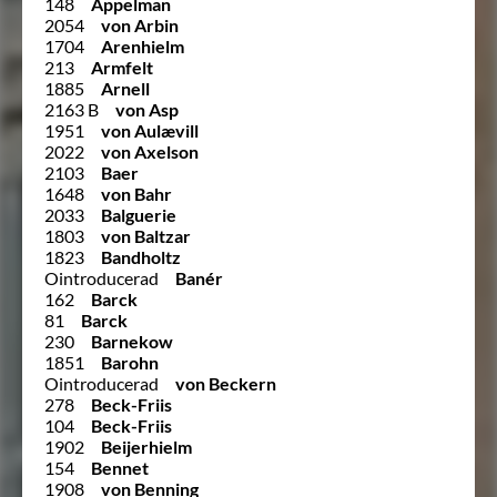
148
Appelman
2054
von Arbin
1704
Arenhielm
213
Armfelt
1885
Arnell
2163 B
von Asp
1951
von Aulævill
2022
von Axelson
2103
Baer
1648
von Bahr
2033
Balguerie
1803
von Baltzar
1823
Bandholtz
Ointroducerad
Banér
162
Barck
81
Barck
230
Barnekow
1851
Barohn
Ointroducerad
von Beckern
278
Beck-Friis
104
Beck-Friis
1902
Beijerhielm
154
Bennet
1908
von Benning