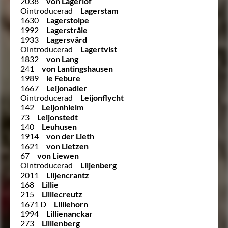
2038
von Lagerlöf
Ointroducerad
Lagerstam
1630
Lagerstolpe
1992
Lagerstråle
1933
Lagersvärd
Ointroducerad
Lagertvist
1832
von Lang
241
von Lantingshausen
1989
le Febure
1667
Leijonadler
Ointroducerad
Leijonflycht
142
Leijonhielm
73
Leijonstedt
140
Leuhusen
1914
von der Lieth
1621
von Lietzen
67
von Liewen
Ointroducerad
Liljenberg
2011
Liljencrantz
168
Lillie
215
Lilliecreutz
1671 D
Lilliehorn
1994
Lillienanckar
273
Lillienberg