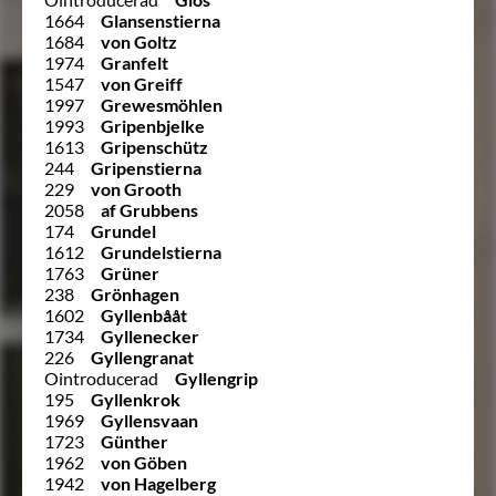
1664
Glansenstierna
1684
von Goltz
1974
Granfelt
1547
von Greiff
1997
Grewesmöhlen
1993
Gripenbjelke
1613
Gripenschütz
244
Gripenstierna
229
von Grooth
2058
af Grubbens
174
Grundel
1612
Grundelstierna
1763
Grüner
238
Grönhagen
1602
Gyllenbååt
1734
Gyllenecker
226
Gyllengranat
Ointroducerad
Gyllengrip
195
Gyllenkrok
1969
Gyllensvaan
1723
Günther
1962
von Göben
1942
von Hagelberg