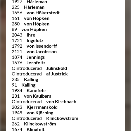
1927
Hårleman
225
Hårleman
1656
von Hökerstedt
161
von Höpken
280
von Höpken
89
von Höpken
2043
Ihre
1721
Ingelotz
1792
von Issendorff
2121
von Jacobsson
1874
Jennings
1676
Jernfeltz
Ointroducerad
Julinsköld
Ointroducerad
af Justrick
235
Kalling
91
Kalling
1934
Kanefehr
231
von Kaulbars
Ointroducerad
von Kirchbach
2023
Kjerrmansköld
1949
von Kjörning
Ointroducerad
Klinckowström
262
Klinckowström
1674
Klingfelt