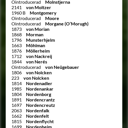
Ointroducerad
Molnstjerna
2141
von Moltzer
1960 B
Montgomery
Ointroducerad
Moore
Ointroducerad
Morgane (O’Morugh)
1873
von Morian
1868
Morman
1796
Munsterhjelm
1663
Möhlman
1876
Möllerheim
1712
von Nackreij
1844
von Nerés
Ointroducerad
von Neügebauer
1806
von Nolcken
223
von Nolcken
1814
Nordenadler
1985
Nordenankar
1804
Nordenborg
1891
Nordencrantz
1697
Nordencreutz
2063
Nordenfalk
1662
Nordenfelt
1815
Nordenflycht
1699
Nordenheim