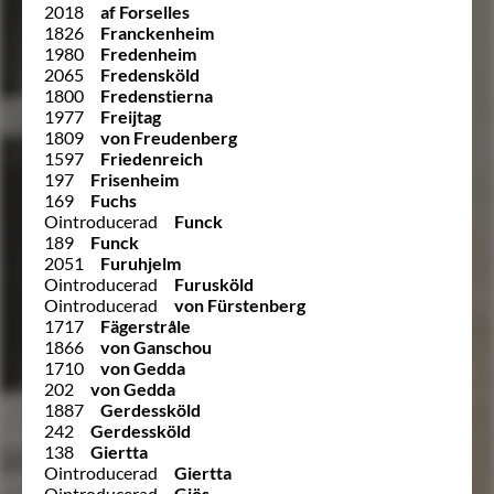
2018
af Forselles
1826
Franckenheim
1980
Fredenheim
2065
Fredensköld
1800
Fredenstierna
1977
Freijtag
1809
von Freudenberg
1597
Friedenreich
197
Frisenheim
169
Fuchs
Ointroducerad
Funck
189
Funck
2051
Furuhjelm
Ointroducerad
Furusköld
Ointroducerad
von Fürstenberg
1717
Fägerstråle
1866
von Ganschou
1710
von Gedda
202
von Gedda
1887
Gerdessköld
242
Gerdessköld
138
Giertta
Ointroducerad
Giertta
Ointroducerad
Giös