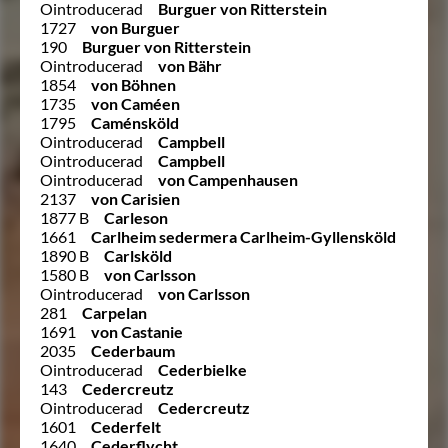
Ointroducerad
Burguer von Ritterstein
1727
von Burguer
190
Burguer von Ritterstein
Ointroducerad
von Bähr
1854
von Böhnen
1735
von Caméen
1795
Caménsköld
Ointroducerad
Campbell
Ointroducerad
Campbell
Ointroducerad
von Campenhausen
2137
von Carisien
1877 B
Carleson
1661
Carlheim sedermera Carlheim-Gyllensköld
1890 B
Carlsköld
1580 B
von Carlsson
Ointroducerad
von Carlsson
281
Carpelan
1691
von Castanie
2035
Cederbaum
Ointroducerad
Cederbielke
143
Cedercreutz
Ointroducerad
Cedercreutz
1601
Cederfelt
1640
Cederflycht