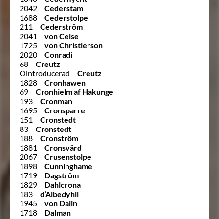
2042
Cederstam
1688
Cederstolpe
211
Cederström
2041
von Celse
1725
von Christierson
2020
Conradi
68
Creutz
Ointroducerad
Creutz
1828
Cronhawen
69
Cronhielm af Hakunge
193
Cronman
1695
Cronsparre
151
Cronstedt
83
Cronstedt
188
Cronström
1881
Cronsvärd
2067
Crusenstolpe
1898
Cunninghame
1719
Dagström
1829
Dahlcrona
183
d’Albedyhll
1945
von Dalin
1718
Dalman