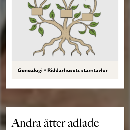
Genealogi
•
Riddarhusets stamtavlor
Andra ätter adlade