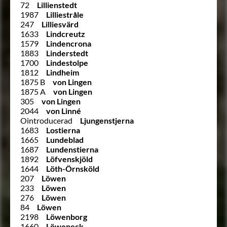
72
Lillienstedt
1987
Lilliestråle
247
Lilliesvärd
1633
Lindcreutz
1579
Lindencrona
1883
Linderstedt
1700
Lindestolpe
1812
Lindheim
1875 B
von Lingen
1875 A
von Lingen
305
von Lingen
2044
von Linné
Ointroducerad
Ljungenstjerna
1683
Lostierna
1665
Lundeblad
1687
Lundenstierna
1892
Löfvenskjöld
1644
Löth-Örnsköld
207
Löwen
233
Löwen
276
Löwen
84
Löwen
2198
Löwenborg
1660
Löweneck