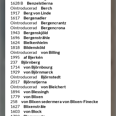
1628 B
Benzelstierna
Ointroducerad
Berch
1917
Berg von Linde
1617
Bergenadler
Ointroducerad
Bergencrantz
Ointroducerad
Bergencrona
1943
Bergenskjöld
1696
Bergenstråhle
1624
Bielkenhielm
1818
Bildensköld
Ointroducerad
von Billing
1995
af Bjerkén
237
Björnberg
1714
von Björnbourg
1929
von Björnmarck
Ointroducerad
Björnstedt
2017
Björnstjerna
Ointroducerad
von Bleichert
1894
von Blessingh
1779
von Blixen
258
von Blixen sedermera von Blixen-Finecke
1627
Blixenstråle
1603
von Block