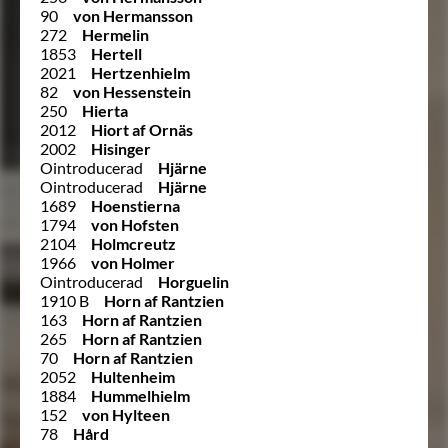
90
von Hermansson
272
Hermelin
1853
Hertell
2021
Hertzenhielm
82
von Hessenstein
250
Hierta
2012
Hiort af Ornäs
2002
Hisinger
Ointroducerad
Hjärne
Ointroducerad
Hjärne
1689
Hoenstierna
1794
von Hofsten
2104
Holmcreutz
1966
von Holmer
Ointroducerad
Horguelin
1910 B
Horn af Rantzien
163
Horn af Rantzien
265
Horn af Rantzien
70
Horn af Rantzien
2052
Hultenheim
1884
Hummelhielm
152
von Hylteen
78
Hård