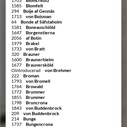
1703
Blomcreutz
1585
Blomfelt
294
Boije af Gennäs
1713
von Boisman
64
Bonde af Säfstaholm
1581
Boneauschiöld
1647
Borgenstierna
2056
af Botin
1979
Brakel
1733
von Bratt
320
Brauner
1600
Braunerhielm
1677
Braunersköld
Ointroducerad
von Brehmer
222
Broman
1793
von Bromell
1764
Browald
1772
Brummer
1855
Brummer
1798
Bruncrona
1843
von Buddenbrock
209
von Buddenbrock
214
Bunge
1737
Bungencrona