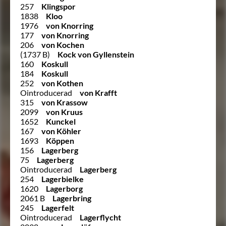
257
Klingspor
1838
Kloo
1976
von Knorring
177
von Knorring
206
von Kochen
(1737 B)
Kock von Gyllenstein
160
Koskull
184
Koskull
252
von Kothen
Ointroducerad
von Krafft
315
von Krassow
2099
von Kruus
1652
Kunckel
167
von Köhler
1693
Köppen
156
Lagerberg
75
Lagerberg
Ointroducerad
Lagerberg
254
Lagerbielke
1620
Lagerborg
2061 B
Lagerbring
245
Lagerfelt
Ointroducerad
Lagerflycht