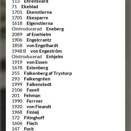
113
Ehrensvärd
71
Ekeblad
1701
Ekenstierna
1705
Ekesparre
1618
Elgenstierna
Ointroducerad
Eneberg
2089
af Enehielm
1906
Engelcrantz
1858
von Engelhardt
1948 B
von Engeström
Ointroducerad
Enhjelm
1919
von Essen
1678
Estenberg
255
Falkenberg af Trystorp
293
Falkengréen
1999
Falkenstedt
2106
Faxell
201
Fehman
1990
Ferrner
1920
von Fieandt
1968
Finlaij
172
Fitinghoff
1606
Flach
147
Fock