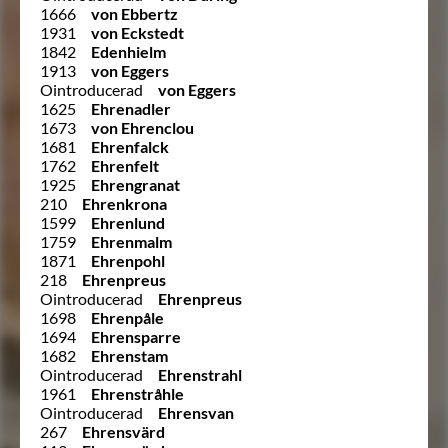
1666
von Ebbertz
1931
von Eckstedt
1842
Edenhielm
1913
von Eggers
Ointroducerad
von Eggers
1625
Ehrenadler
1673
von Ehrenclou
1681
Ehrenfalck
1762
Ehrenfelt
1925
Ehrengranat
210
Ehrenkrona
1599
Ehrenlund
1759
Ehrenmalm
1871
Ehrenpohl
218
Ehrenpreus
Ointroducerad
Ehrenpreus
1698
Ehrenpåle
1694
Ehrensparre
1682
Ehrenstam
Ointroducerad
Ehrenstrahl
1961
Ehrenstråhle
Ointroducerad
Ehrensvan
267
Ehrensvärd