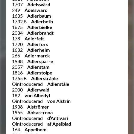
1707
Adelswärd
249
Adelswärd
1635
Adlerbaum
1732 B
Adlerbeth
1675
Adlerbielke
2034
Adlerbrandt
178
Adlerfelt
1720
Adlerfors
1632
Adlerheim
266
Adlermarck
1988
Adlersparre
2057
Adlerstam
1816
Adlerstolpe
1765 B
Adlerstråhle
Ointroducerad
Adlerståle
2000
Adlerwald
182
von Albedyl
Ointroducerad
von Alstrin
1938
Alströmer
1965
Ankarcrona
Ointroducerad
d’Antivari
Ointroducerad
af Apelblad
164
Appelbom