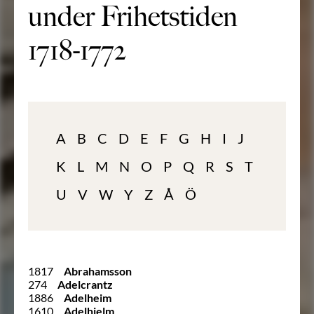
under Frihetstiden
1718-1772
A
B
C
D
E
F
G
H
I
J
K
L
M
N
O
P
Q
R
S
T
U
V
W
Y
Z
Å
Ö
1817
Abrahamsson
274
Adelcrantz
1886
Adelheim
1610
Adelhielm