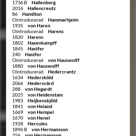
1736 B
Hallenborg
2016
Hallencreutz
86
Hamilton
Ointroducerad
Hammarhjelm
1935
von Haren
Ointroducerad
Harenc
1820
Harenc
1802
Hasenkampff
1845
Hastfer
240
Hastfer
Ointroducerad
von Hauswolff
1880
von Hauswolff
Ointroducerad
Hedercrantz
1634
Hedersköld
2066
Hedersvärd
288
von Hegardt
2025
von Heidenstam
1983
Heijkenskjöld
1841
von Heland
1669
von Hempel
1670
von Henel
1928
Hercules
1896 B
von Hermansson
256
von Hermansson