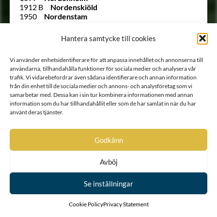
1912 B
Nordenskiöld
1950
Nordenstam
1981
Nordenstolpe
1608
Nordenstråle
Hantera samtycke till cookies
1825
Nordensvärd
2049
Noringer
Vi använder enhetsidentifierare för att anpassa innehållet och annonserna till
1947
Odencrantz
användarna, tillhandahålla funktioner för sociala medier och analysera vår
1955
von Oelreich
trafik. Vi vidarebefordrar även sådana identifierare och annan information
1932
von Oldenskiöld
från din enhet till de sociala medier och annons- och analysföretag som vi
1901
Olivecreutz
samarbetar med. Dessa kan i sin tur kombinera informationen med annan
1626
Olivecrona
information som du har tillhandahållit eller som de har samlat in när du har
Ointroducerad
Olivestam
använt deras tjänster.
Ointroducerad
Olivestjerna
185
Ollonberg
150
von Otter
Godkänn
1978
Paijkull
1996
af Palén
Avböj
1605
Palmcreutz
Ointroducerad
von Palmcrona
212
Palmfelt
Se inställningar
Ointroducerad
Palmfelt
220
Palmstierna
Cookie Policy
Privacy Statement
Ointroducerad
von Palthen