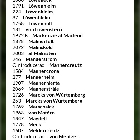
1791
Löwenhielm
224
Löwenhielm
87
Löwenhielm
1758
Löwenhult
181
von Löwenstern
1972 B
Mackenzie af Macleod
1878
Malmerfelt
2072
Malmsköld
2003
af Malmsten
246
Manderström
Ointroducerad
Mannercreutz
1584
Mannercrona
277
Mannerheim
1907
Mannerhierta
2069
Mannerstråle
1726
Marcks von Würtemberg
263
Marcks von Würtemberg
1769
Marschalck
1963
von Matérn
1847
Maydell
1778
Meck
1607
Meldercreutz
Ointroducerad
von Mentzer