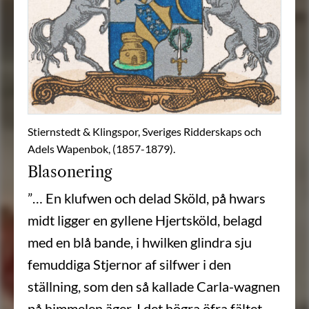
Stiernstedt & Klingspor, Sveriges Ridderskaps och
Adels Wapenbok, (1857-1879).
Blasonering
”… En klufwen och delad Sköld, på hwars
midt ligger en gyllene Hjertsköld, belagd
med en blå bande, i hwilken glindra sju
femuddiga Stjernor af silfwer i den
ställning, som den så kallade Carla-wagnen
på himmelen äger. I det högra öfra fältet,