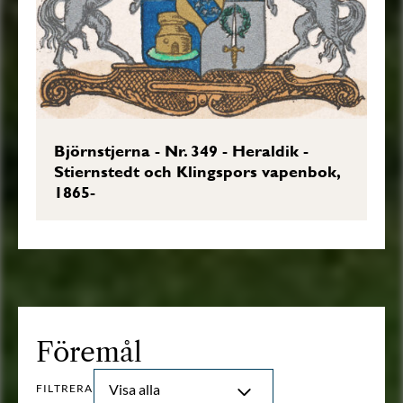
Friherrebrevet i original, RHA.
Transkription: Göran Mörner, 2023-10-
02.
Björnstjerna - Nr. 349 - Heraldik -
Stiernstedt och Klingspors vapenbok,
1865-
Föremål
Visa alla
FILTRERA