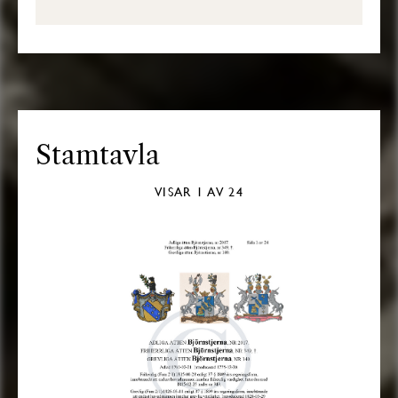
Stamtavla
VISAR
1
AV 24