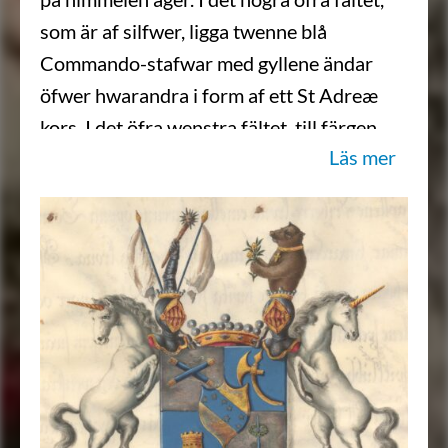
som är af silfwer, ligga twenne blå
Commando-stafwar med gyllene ändar
öfwer hwarandra i form af ett St Adreæ
kors. I det öfra wenstra fältet, till färgen
Läs mer
blått, ses en krökt gyllene Stridsyxa. I det
nedra högra fältet, äfwenledes blått, står
en gyllene Borg på en grön wall, och i det
nedra wenstra, som är af silfwer, ett swärd
af stål med gyllene fäste och uppwänd
spets, behängdt med en grön Lagerkrans.
På skölden hwilar en gyllene Friherre-
krona emellan twenne öppna
Tornerhjelmar, hwardera betäckt med en
Friherrlig krona. Ifrån den högra uppstå