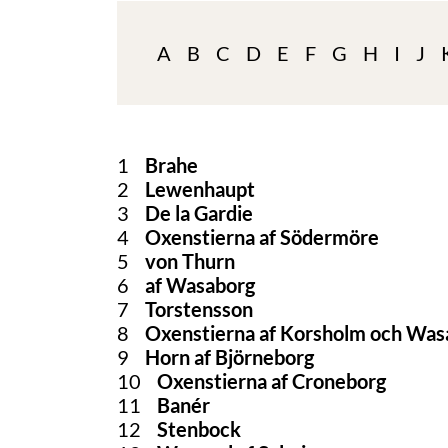
A
B
C
D
E
F
G
H
I
J
1
Brahe
2
Lewenhaupt
3
De la Gardie
4
Oxenstierna af Södermöre
5
von Thurn
6
af Wasaborg
7
Torstensson
8
Oxenstierna af Korsholm och Was
9
Horn af Björneborg
10
Oxenstierna af Croneborg
11
Banér
12
Stenbock