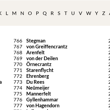
K
L
M
N
O
P
Q
R
S
T
U
V
W
Y
Z
766
Stegman
767
von Greiffencrantz
768
Arenfelt
769
von der Deilen
770
Örnecrantz
771
Starenflycht
772
Ehrenberg
a
773
Du Rees
774
Neümeijer
775
Mannerfelt
776
Gyllenhammar
777
von Hagendorn