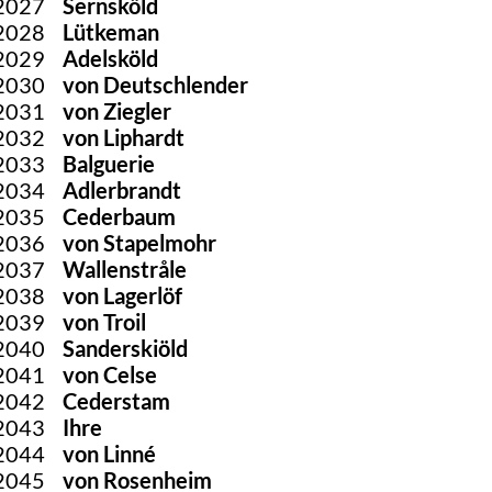
2027
Sernsköld
2028
Lütkeman
2029
Adelsköld
2030
von Deutschlender
2031
von Ziegler
2032
von Liphardt
2033
Balguerie
2034
Adlerbrandt
2035
Cederbaum
2036
von Stapelmohr
2037
Wallenstråle
2038
von Lagerlöf
2039
von Troil
2040
Sanderskiöld
2041
von Celse
2042
Cederstam
2043
Ihre
2044
von Linné
2045
von Rosenheim