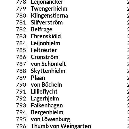
778
Leijonancker
779
Twengerhielm
780
Klingenstierna
781
Silfverström
782
Belfrage
783
Ehrenskiöld
784
Leijonhielm
785
Feltreuter
786
Cronström
787
von Schönfelt
788
Skyttenhielm
789
Plaan
790
von Böckeln
791
Lillieflycht
792
Lagerhjelm
793
Falkenhagen
794
Bergenhielm
795
von Löwenburg
796
Thumb von Weingarten