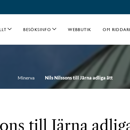
LLT
BESÖKSINFO
WEBBUTIK
OM RIDDAR
Minerva
Nils Nilssons till Järna adliga ätt
ons till Järna adliga