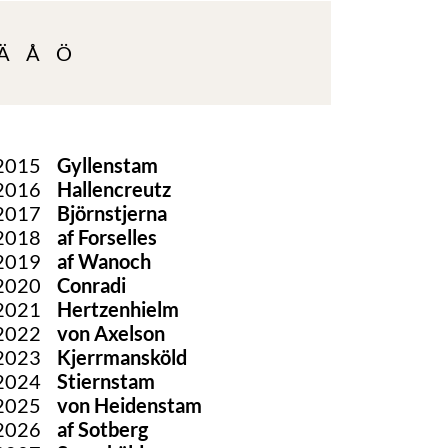
Ä
Å
Ö
2015
Gyllenstam
2016
Hallencreutz
2017
Björnstjerna
2018
af Forselles
2019
af Wanoch
2020
Conradi
2021
Hertzenhielm
2022
von Axelson
2023
Kjerrmansköld
2024
Stiernstam
2025
von Heidenstam
2026
af Sotberg