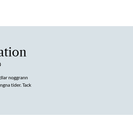
ation
?
dlar noggrann
gna tider. Tack