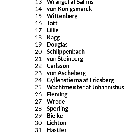
13
Wrangel af Salmis
14
von Königsmarck
15
Wittenberg
16
Tott
17
Lillie
18
Kagg
19
Douglas
20
Schlippenbach
21
von Steinberg
22
Carlsson
23
von Ascheberg
24
Gyllenstierna af Ericsberg
25
Wachtmeister af Johannishus
26
Fleming
27
Wrede
28
Sperling
29
Bielke
30
Lichton
31
Hastfer