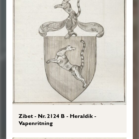
Zibet - Nr. 2124 B - Heraldik -
Vapenritning