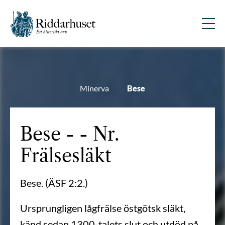
Minerva
Bese
Bese - - Nr.
Frälsesläkt
Bese. (ÄSF 2:2.)
Ursprungligen lågfrälse östgötsk släkt,
känd sedan 1300-talets slut och utdöd på