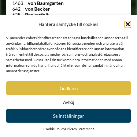
1463
von Baumgarten
642
von Becker
625
Beckerfelt
486
Behmer
Hantera samtycke till cookies
Ointroducerad
von Beije
Ointroducerad
Beijer von Weissfelt (von
Weissfelt)
Vi använder enhetsidentifierare för att anpassa innehållet och annonserna till
604
von Beijer
användarna, tillhandahålla funktioner för sociala medier och analysera vår
Ointroducerad
Beilfelt
trafik. Vi vidarebefordrar även sådana identifierare och annan information
från din enhet till de sociala medier och annons- och analysföretag som vi
Ointroducerad
Beinsturtz
samarbetar med. Dessa kan i sin tur kombinera informationen med annan
782
Belfrage
information som du har tillhandahållit eller som de har samlat in när du har
32
von Bellingshausen
använt deras tjänster.
Ointroducerad
von Benckendorf
831
Bennet
1235
von Berchner
Godkänn
1203
von Berco
2345
Berencreutz
46
Berendes
Avböj
298
Bergenfelt
509
Bergengren
Se inställningar
1298
Bergengren
794
Bergenhielm
Cookie Policy
Privacy Statement
103
Bergenhielm
1520
Bergenstierna