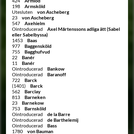
424
Armlod
198
Armsköld
Utesluten
von Ascheberg
23
von Ascheberg
547
Axehielm
Ointroducerad
Axel Mårtenssons adliga ätt (Sabel
eller Sabelbyssa)
1453
Baas
977
Baggensköld
755
Bagghufvud
22
Banér
11
Banér
Ointroducerad
Bankow
Ointroducerad
Baranoff
722
Barck
(1401)
Barck
562
Barclay
813
Barneken
23
Barnekow
753
Barnsköld
Ointroducerad
de la Barre
Ointroducerad
de Barthelemij
Ointroducerad
Bass
1780
von Bauman