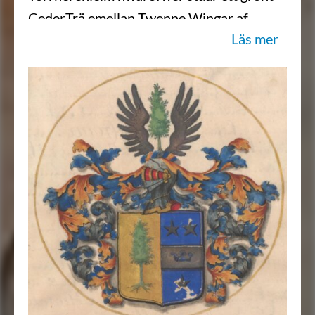
CederTrä emellan Twenne Wingar af
Läs mer
Sölfwer. Crantzen och Löfwärket af Gull
blått och Sölfwer mängt och fördeelt,
aldeles som sielfwa Wapnet medh sine
egentelige färgor här hoos repræsenterat
och afmåhlat står, …”
Sköldebrevet i original, RHA.
Transkription: Karin Borgkvist Ljung,
2017-02-01.