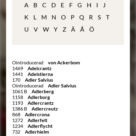
A
B
C
D
E
F
G
H
I
J
K
L
M
N
O
P
Q
R
S
T
U
V
W
Y
Z
Ä
Å
Ö
Ointroducerad
von Ackerbom
1469
Adelcrantz
1441
Adelstierna
170
Adler Salvius
Ointroducerad
Adler Salvius
1061 B
Adlerberg
1158
Adlerborg
1193
Adlercrantz
1386 B
Adlercreutz
868
Adlercrona
1272
Adlerfelt
1234
Adlerflycht
732
Adlerhielm