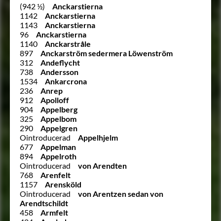
(942 ½)
Anckarstierna
1142
Anckarstierna
1143
Anckarstierna
96
Anckarstierna
1140
Anckarstråle
897
Anckarström sedermera Löwenström
312
Andeflycht
738
Andersson
1534
Ankarcrona
236
Anrep
912
Apolloff
904
Appelberg
325
Appelbom
290
Appelgren
Ointroducerad
Appelhjelm
677
Appelman
894
Appelroth
Ointroducerad
von Arendten
768
Arenfelt
1157
Arensköld
Ointroducerad
von Arentzen sedan von
Arendtschildt
458
Armfelt