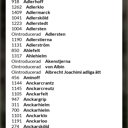
918
Adlerhoff
1262
Adlerklo
1409
Adlermarck
1041
Adlersköld
1223
Adlerstedt
1004
Adlersten
Ointroducerad
Adlersten
1190
Adlerstierna
1131
Adlerström
850
Ahlefelt
1317
Ahlehielm
Ointroducerad
Akenstjerna
Ointroducerad
von Albin
Ointroducerad
Albrecht Joachimi adliga ätt
456
Aminoff
1144
Anckarcrantz
1145
Anckarcreutz
1105
Anckarfelt
947
Anckargrip
311
Anckarhielm
700
Anckarhielm
1101
Anckarklo
1191
Anckarloo
274
Anckarsköld