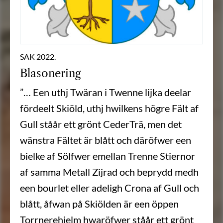
SAK 2022.
Blasonering
”… Een uthj Twäran i Twenne lijka deelar
fördeelt Skiöld, uthj hwilkens högre Fält af
Gull ståår ett grönt CederTrä, men det
wänstra Fältet är blått och däröfwer een
bielke af Sölfwer emellan Trenne Stiernor
af samma Metall Zijrad och beprydd medh
een bourlet eller adeligh Crona af Gull och
blått, åfwan på Skiölden är een öppen
Torrnerehielm hwaröfwer ståår ett grönt