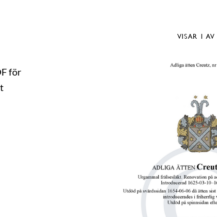
VISAR
1
AV
DF för
t