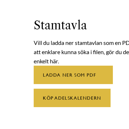
Stamtavla
Vill du ladda ner stamtavlan som en P
att enklare kunna söka i filen, gör du de
enkelt här.
LADDA NER SOM PDF
KÖP ADELSKALENDERN