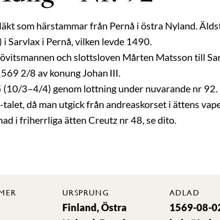
släkt som härstammar från Pernå i östra Nyland. Älds
i Sarvlax i Pernå, vilken levde 1490.
vitsmannen och slottsloven Mårten Matsson till Sar
1569 2/8 av konung Johan III.
 (10/3–4/4) genom lottning under nuvarande nr 92
-talet, då man utgick från andreaskorset i ättens vap
d i friherrliga ätten Creutz nr 48, se dito.
MER
URSPRUNG
ADLAD
Finland, Östra
1569-08-0