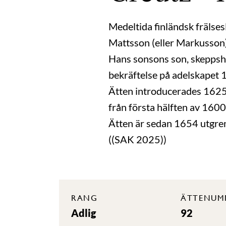
Medeltida finländsk frälse
Mattsson (eller Markusson) 
Hans sonsons son, skeppshö
bekräftelse på adelskapet 
Ätten introducerades 1625
från första hälften av 1600
Ätten är sedan 1654 utgrena
((SAK 2025))
RANG
ÄTTENUM
Adlig
92