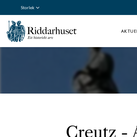
Storlek
AKTUE
Creutz - 