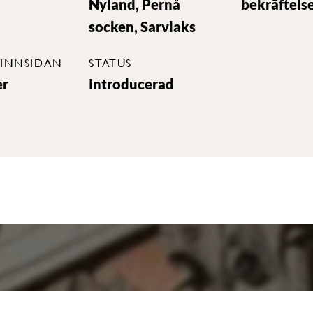
Nyland, Pernå
bekräftels
socken, Sarvlaks
INNSIDAN
STATUS
er
Introducerad