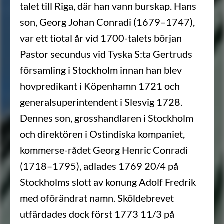
talet till Riga, där han vann burskap. Hans
son, Georg Johan Conradi (1679–1747),
var ett tiotal år vid 1700-talets början
Pastor secundus vid Tyska S:ta Gertruds
församling i Stockholm innan han blev
hovpredikant i Köpenhamn 1721 och
generalsuper­intendent i Slesvig 1728.
Dennes son, grosshandlaren i Stockholm
och direktören i Ostindiska kompaniet,
kommerse-rådet Georg Henric Conradi
(1718–1795), adlades 1769 20/4 på
Stockholms slott av konung Adolf Fredrik
med oförändrat namn. Sköldebrevet
utfärdades dock först 1773 11/3 på