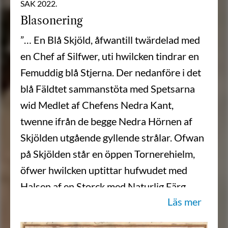
SAK 2022.
Blasonering
”… En Blå Skjöld, åfwantill twärdelad med
en Chef af Silfwer, uti hwilcken tindrar en
Femuddig blå Stjerna. Der nedanföre i det
blå Fäldtet sammanstöta med Spetsarna
wid Medlet af Chefens Nedra Kant,
twenne ifrån de begge Nedra Hörnen af
Skjölden utgående gyllende strålar. Ofwan
på Skjölden står en öppen Tornerehielm,
öfwer hwilcken uptittar hufwudet med
Halsen af en Storck med Naturlig Färg,
Läs mer
wändandes sig till Höger, och fattandes
med Näfwet en grön LagerKrantz emellan