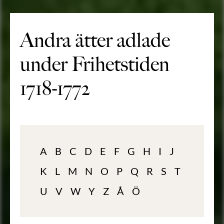
Andra ätter adlade
under Frihetstiden
1718-1772
A
B
C
D
E
F
G
H
I
J
K
L
M
N
O
P
Q
R
S
T
U
V
W
Y
Z
Å
Ö