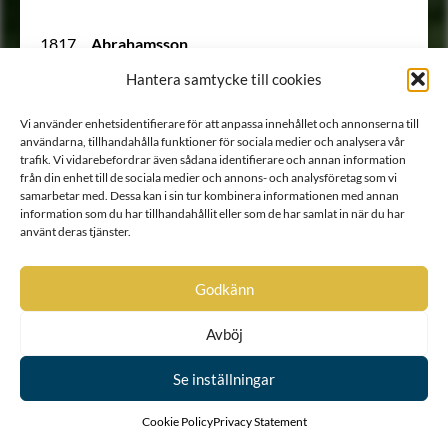
1817
Abrahamsson
274
Adelcrantz
Hantera samtycke till cookies
1886
Adelheim
1610
Adelhielm
1707
Adelswärd
Vi använder enhetsidentifierare för att anpassa innehållet och annonserna till
249
Adelswärd
användarna, tillhandahålla funktioner för sociala medier och analysera vår
1635
Adlerbaum
trafik. Vi vidarebefordrar även sådana identifierare och annan information
1732 B
Adlerbeth
från din enhet till de sociala medier och annons- och analysföretag som vi
1675
Adlerbielke
samarbetar med. Dessa kan i sin tur kombinera informationen med annan
2034
Adlerbrandt
information som du har tillhandahållit eller som de har samlat in när du har
använt deras tjänster.
178
Adlerfelt
1720
Adlerfors
1632
Adlerheim
Godkänn
266
Adlermarck
1988
Adlersparre
2057
Adlerstam
Avböj
1816
Adlerstolpe
1765 B
Adlerstråhle
Se inställningar
Ointroducerad
Adlerståle
2000
Adlerwald
Cookie Policy
Privacy Statement
182
von Albedyl
Ointroducerad
von Alstrin