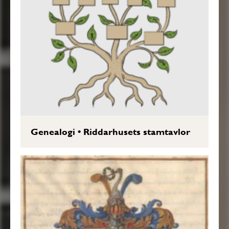
Genealogi
•
Riddarhusets stamtavlor