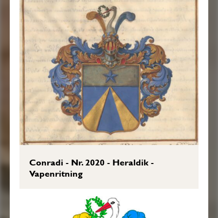
Twenne Struszfjädrar, den högra af Guld
och den wänstra blå. HjelmKrantsen är
wriden af Guld och blått, och Löfwercket af
samma Färgor fördelt. Aldeles som det
samma Härhos med sina rätta Färgor här
afmålat finnes.”
Sköldebrevet i original, RHA.
Transkription: Göran Mörner, 2017-01-
26.
Conradi - Nr. 2020 - Heraldik -
Vapenritning