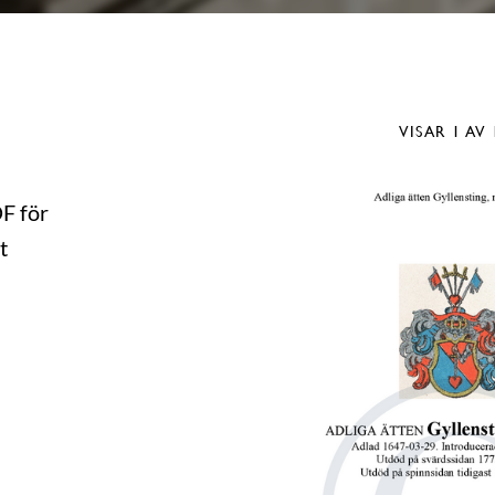
VISAR
1
AV 
DF för
t