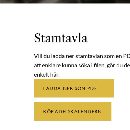
Stamtavla
Vill du ladda ner stamtavlan som en P
att enklare kunna söka i filen, gör du de
enkelt här.
LADDA NER SOM PDF
KÖP ADELSKALENDERN