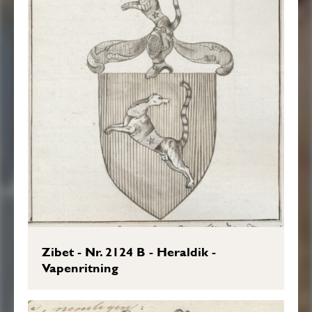
Zibet - Nr. 2124 B - Heraldik -
Vapenritning