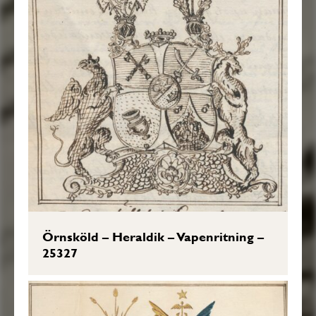
Örnsköld – Heraldik – Vapenritning –
25327