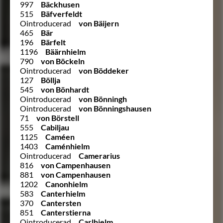
997
Bäckhusen
515
Bäfverfeldt
Ointroducerad
von Bäijern
465
Bär
196
Bärfelt
1196
Bäärnhielm
790
von Böckeln
Ointroducerad
von Böddeker
127
Böllja
545
von Bönhardt
Ointroducerad
von Bönningh
Ointroducerad
von Bönningshausen
71
von Börstell
555
Cabiljau
1125
Caméen
1403
Caménhielm
Ointroducerad
Camerarius
816
von Campenhausen
881
von Campenhausen
1202
Canonhielm
583
Canterhielm
370
Cantersten
851
Canterstierna
Ointroducerad
Carlhjelm