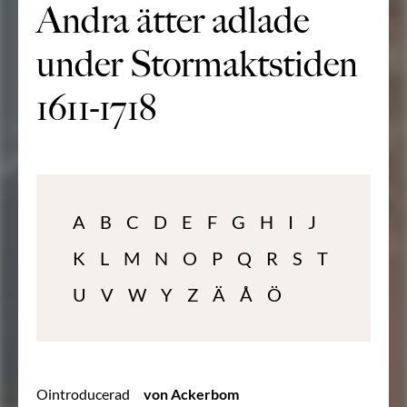
Andra ätter adlade
under Stormaktstiden
1611-1718
A
B
C
D
E
F
G
H
I
J
K
L
M
N
O
P
Q
R
S
T
U
V
W
Y
Z
Ä
Å
Ö
Ointroducerad
von Ackerbom