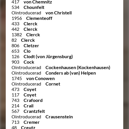
417
von Chemnitz
534
Chounfelt
Ointroducerad
von Christell
1956
Clementeoff
433
Clerck
442
Clerck
1382
Clerck
82
Clerck
806
Cletzer
653
Clo
126
Clodt (von Jürgensburg)
903
Cock
Ointroducerad
Cockenhausen (Kockenhausen)
Ointroducerad
Conders ab (van) Helpen
1745
von Conowen
Ointroducerad
Cornet
473
Coyet
117
Coyet
743
Crafoord
214
Crail
567
Crantzfelt
Ointroducerad
Crausenstein
713
Cremer
48
Creutz