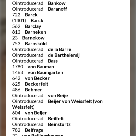
Ointroducerad
Bankow
Ointroducerad
Baranoff
722
Barck
(1401)
Barck
562
Barclay
813
Barneken
23
Barnekow
753
Barnsköld
Ointroducerad
de la Barre
Ointroducerad
de Barthelemij
Ointroducerad
Bass
1780
von Bauman
1463
von Baumgarten
642
von Becker
625
Beckerfelt
486
Behmer
Ointroducerad
von Beije
Ointroducerad
Beijer von Weissfelt (von
Weissfelt)
604
von Beijer
Ointroducerad
Beilfelt
Ointroducerad
Beinsturtz
782
Belfrage
32
von Bellingshausen