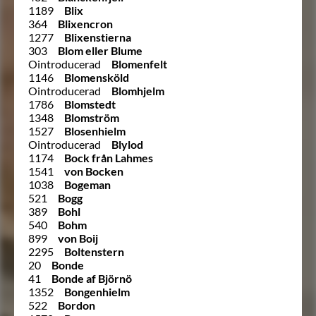
1189
Blix
364
Blixencron
1277
Blixenstierna
303
Blom eller Blume
Ointroducerad
Blomenfelt
1146
Blomensköld
Ointroducerad
Blomhjelm
1786
Blomstedt
1348
Blomström
1527
Blosenhielm
Ointroducerad
Blylod
1174
Bock från Lahmes
1541
von Bocken
1038
Bogeman
521
Bogg
389
Bohl
540
Bohm
899
von Boij
2295
Boltenstern
20
Bonde
41
Bonde af Björnö
1352
Bongenhielm
522
Bordon