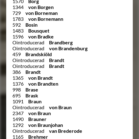
1570
Borg
1344
von Borgen
729
von Borneman
1783
von Bornemann
592
Bosin
1483
Bousquet
1596
von Bradke
Ointroducerad
Brandberg
Ointroducerad
von Brandenburg
459
Brandskiöld
Ointroducerad
Brandt
Ointroducerad
Brandt
386
Brandt
1365
von Brandt
1376
von Brandten
998
Brase
695
Brask
1091
Braun
Ointroducerad
von Braun
2347
von Braun
1490
Brauner
1292
von Braunjohan
Ointroducerad
van Brederode
1165
Brehmer