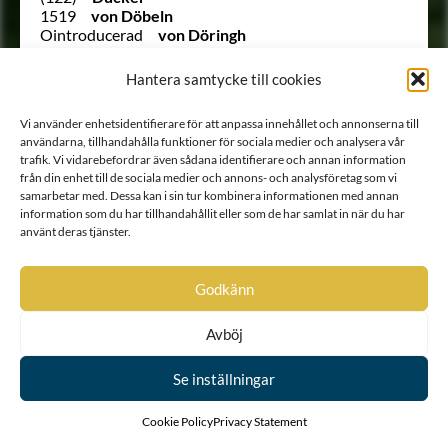
1519
von Döbeln
Ointroducerad
von Döringh
Ointroducerad
Ebersköld
1461
von Eccard
Hantera samtycke till cookies
Ointroducerad
Eckhof
1129
Edelfelt
Vi använder enhetsidentifierare för att anpassa innehållet och annonserna till
617
Edenberg
användarna, tillhandahålla funktioner för sociala medier och analysera vår
1257
Eding
trafik. Vi vidarebefordrar även sådana identifierare och annan information
1124
Ehrenanckar
från din enhet till de sociala medier och annons- och analysföretag som vi
772
Ehrenberg
samarbetar med. Dessa kan i sin tur kombinera informationen med annan
1329
Ehrenbielke
information som du har tillhandahållit eller som de har samlat in när du har
1515
Ehrenbill
använt deras tjänster.
1109
Ehrenborg
Ointroducerad
von Ehrenburg
1003
Ehrenbusch
Godkänn
823
Ehrencrantz
1339
Ehrencreutz
Avböj
879
Ehrencrona
985
Ehrenfels
890
Ehrenfelt
Se inställningar
952
Ehrenflycht
1749 B
von Ehrenheim
Cookie Policy
Privacy Statement
846
Ehrenhielm