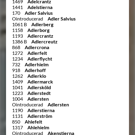
1469
Adelcrantz
1441
Adelstierna
170
Adler Salvius
Ointroducerad
Adler Salvius
1061 B
Adlerberg
1158
Adlerborg
1193
Adlercrantz
1386 B
Adlercreutz
868
Adlercrona
1272
Adlerfelt
1234
Adlerflycht
732
Adlerhielm
918
Adlerhoff
1262
Adlerklo
1409
Adlermarck
1041
Adlersköld
1223
Adlerstedt
1004
Adlersten
Ointroducerad
Adlersten
1190
Adlerstierna
1131
Adlerström
850
Ahlefelt
1317
Ahlehielm
Ointroducerad
Akenstjerna