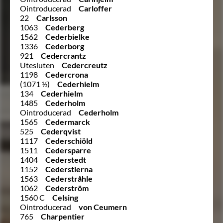
Ointroducerad
Carloffer
22
Carlsson
1063
Cederberg
1562
Cederbielke
1336
Cederborg
921
Cedercrantz
Utesluten
Cedercreutz
1198
Cedercrona
(1071 ½)
Cederhielm
134
Cederhielm
1485
Cederholm
Ointroducerad
Cederholm
1565
Cedermarck
525
Cederqvist
1117
Cederschiöld
1511
Cedersparre
1404
Cederstedt
1152
Cederstierna
1563
Cederstråhle
1062
Cederström
1560 C
Celsing
Ointroducerad
von Ceumern
765
Charpentier