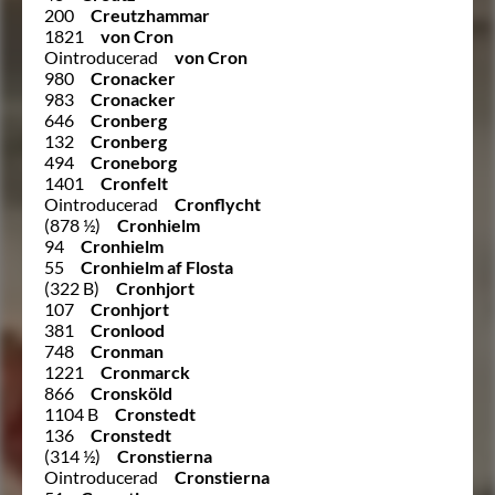
200
Creutzhammar
1821
von Cron
Ointroducerad
von Cron
980
Cronacker
983
Cronacker
646
Cronberg
132
Cronberg
494
Croneborg
1401
Cronfelt
Ointroducerad
Cronflycht
(878 ½)
Cronhielm
94
Cronhielm
55
Cronhielm af Flosta
(322 B)
Cronhjort
107
Cronhjort
381
Cronlood
748
Cronman
1221
Cronmarck
866
Cronsköld
1104 B
Cronstedt
136
Cronstedt
(314 ½)
Cronstierna
Ointroducerad
Cronstierna