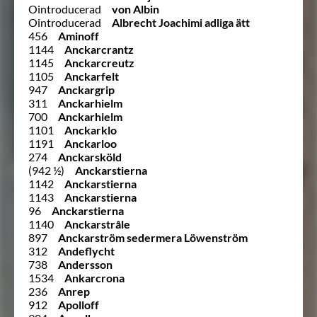
Ointroducerad
von Albin
Ointroducerad
Albrecht Joachimi adliga ätt
456
Aminoff
1144
Anckarcrantz
1145
Anckarcreutz
1105
Anckarfelt
947
Anckargrip
311
Anckarhielm
700
Anckarhielm
1101
Anckarklo
1191
Anckarloo
274
Anckarsköld
(942 ½)
Anckarstierna
1142
Anckarstierna
1143
Anckarstierna
96
Anckarstierna
1140
Anckarstråle
897
Anckarström sedermera Löwenström
312
Andeflycht
738
Andersson
1534
Ankarcrona
236
Anrep
912
Apolloff