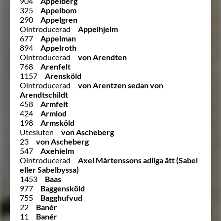
904
Appelberg
325
Appelbom
290
Appelgren
Ointroducerad
Appelhjelm
677
Appelman
894
Appelroth
Ointroducerad
von Arendten
768
Arenfelt
1157
Arensköld
Ointroducerad
von Arentzen sedan von
Arendtschildt
458
Armfelt
424
Armlod
198
Armsköld
Utesluten
von Ascheberg
23
von Ascheberg
547
Axehielm
Ointroducerad
Axel Mårtenssons adliga ätt (Sabel
eller Sabelbyssa)
1453
Baas
977
Baggensköld
755
Bagghufvud
22
Banér
11
Banér