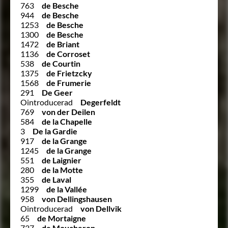
763
de Besche
944
de Besche
1253
de Besche
1300
de Besche
1472
de Briant
1136
de Corroset
538
de Courtin
1375
de Frietzcky
1568
de Frumerie
291
De Geer
Ointroducerad
Degerfeldt
769
von der Deilen
584
de la Chapelle
3
De la Gardie
917
de la Grange
1245
de la Grange
551
de Laignier
280
de la Motte
355
de Laval
1299
de la Vallée
958
von Dellingshausen
Ointroducerad
von Dellvik
65
de Mortaigne
737
de Moucheron