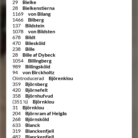
29
Bielke
28
Bielkenstierna
1169
von Bilang
1466
Bilberg
137
Bildstein
1078
von Bildsten
678
Bildt
470
Bilesköld
238
Bille
28
Bille af Dybeck
1054
Billingberg
989
Billingsköld
94
von Birckholtz
Ointroducerad
Björenklou
359
Björnberg
420
Björnefelt
358
Björnhufvud
(351 ½)
Björnklou
31
Björnklou
204
Björnram af Helgås
268
Björnsköld
633
Blanck
319
Blanckenfjell
482
Blanckenfjell