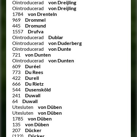
Ointroducerad
von Dreijling
Ointroducerad
von Dreijling
1784
von Drenteln
969
Drommel
445
Dromund
1557
Drufva
Ointroducerad
Dublar
Ointroducerad
von Duderberg
Ointroducerad
von Dunte
721
von Dunten
Ointroducerad
von Dunten
609
Duréel
773
Du Rees
422
Durell
666
Du Rietz
544
Dusensköld
241
Duwall
64
Duwall
Utesluten
von Düben
Utesluten
von Düben
1785
von Düben
135
von Düben
207
Dücker
(122)
Dücker