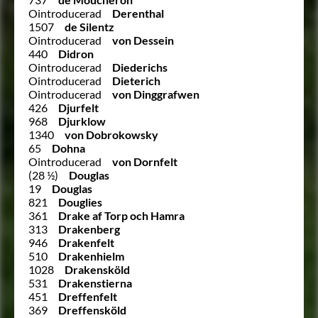
Ointroducerad
Derenthal
1507
de Silentz
Ointroducerad
von Dessein
440
Didron
Ointroducerad
Diederichs
Ointroducerad
Dieterich
Ointroducerad
von Dinggrafwen
426
Djurfelt
968
Djurklow
1340
von Dobrokowsky
65
Dohna
Ointroducerad
von Dornfelt
(28 ½)
Douglas
19
Douglas
821
Douglies
361
Drake af Torp och Hamra
313
Drakenberg
946
Drakenfelt
510
Drakenhielm
1028
Drakensköld
531
Drakenstierna
451
Dreffenfelt
369
Dreffensköld