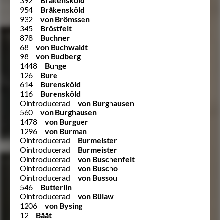
392
Bråkensköld
954
Bråkensköld
932
von Brömssen
345
Bröstfelt
878
Buchner
68
von Buchwaldt
98
von Budberg
1448
Bunge
126
Bure
614
Burensköld
116
Burensköld
Ointroducerad
von Burghausen
560
von Burghausen
1478
von Burguer
1296
von Burman
Ointroducerad
Burmeister
Ointroducerad
Burmeister
Ointroducerad
von Buschenfelt
Ointroducerad
von Buscho
Ointroducerad
von Bussou
546
Butterlin
Ointroducerad
von Bülaw
1206
von Bysing
12
Bååt