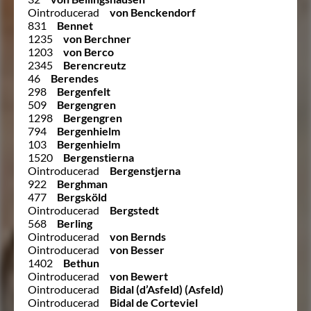
Ointroducerad
von Benckendorf
831
Bennet
1235
von Berchner
1203
von Berco
2345
Berencreutz
46
Berendes
298
Bergenfelt
509
Bergengren
1298
Bergengren
794
Bergenhielm
103
Bergenhielm
1520
Bergenstierna
Ointroducerad
Bergenstjerna
922
Berghman
477
Bergsköld
Ointroducerad
Bergstedt
568
Berling
Ointroducerad
von Bernds
Ointroducerad
von Besser
1402
Bethun
Ointroducerad
von Bewert
Ointroducerad
Bidal (d’Asfeld) (Asfeld)
Ointroducerad
Bidal de Corteviel