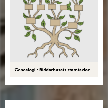
Genealogi
•
Riddarhusets stamtavlor