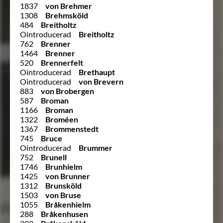
1837
von Brehmer
1308
Brehmsköld
484
Breitholtz
Ointroducerad
Breitholtz
762
Brenner
1464
Brenner
520
Brennerfelt
Ointroducerad
Brethaupt
Ointroducerad
von Brevern
883
von Brobergen
587
Broman
1166
Broman
1322
Broméen
1367
Brommenstedt
745
Bruce
Ointroducerad
Brummer
752
Brunell
1746
Brunhielm
1425
von Brunner
1312
Brunsköld
1503
von Bruse
1055
Bråkenhielm
288
Bråkenhusen