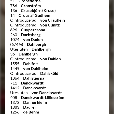
51
Cronstierna
786
Cronström
136
Crusebjörn (Kruse)
14
Cruus af Gudhem
Ointroducerad
von Cräutlein
Ointroducerad
von Cunitz
896
Cuypercrona
260
Dachsberg
1074
von Daden
(674 ½)
Dahlbergh
Utesluten
Dahlbergh
36
Dahlbergh
Ointroducerad
von Dahlen
1555
Dahlfelt
1449
von Dahlheim
Ointroducerad
Dahlsköld
1864
Dahlstierna
711
Danckwardt
1412
Danckwardt
Utesluten
von Danckwardt
408
Danckwardt-Lillieström
1373
Dannerhielm
1383
Daurer
1256
de Behm