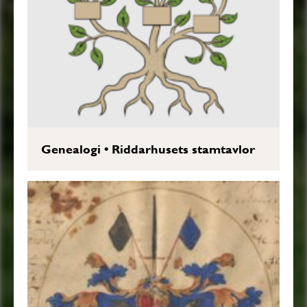
Genealogi
•
Riddarhusets stamtavlor