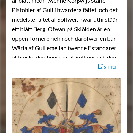
är blått medh twenne Korβwijs stälte
Pistohler af Gull i hwardera fältet, och det
medelste fältet af Sölfwer, hwar uthi ståår
ett blått Berg. Ofwan på Skiölden är en
öppen Tornerehielm och däröfwer en bar
Wäria af Gull emellan twenne Estandarer
af hwilka den högre är af Sölfwer och den
Läs mer
Wänstre blå, Crantzen och löfwärket af
Gull blått och Sölfwer, aldeles som sielfwe
Wapnet till sine egentelige färgor härhoos
repræsenterat och afmåhlat ståår; …”
Sköldebrevet i original, RHA.
Transkription: Karin Borgkvist Ljung,
2017-04-19.