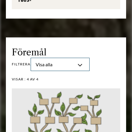
Föremål
Visa alla
FILTRERA
VISAR :
4
AV 4