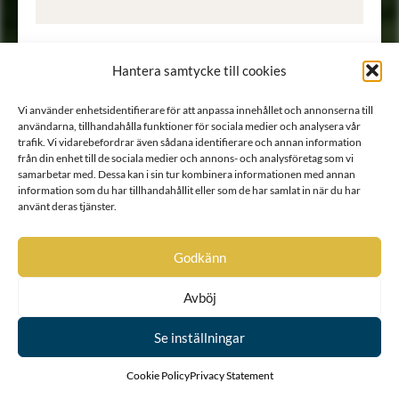
Hantera samtycke till cookies
1817
Abrahamsson
274
Adelcrantz
1886
Adelheim
Vi använder enhetsidentifierare för att anpassa innehållet och annonserna till
1610
Adelhielm
användarna, tillhandahålla funktioner för sociala medier och analysera vår
1707
Adelswärd
trafik. Vi vidarebefordrar även sådana identifierare och annan information
från din enhet till de sociala medier och annons- och analysföretag som vi
249
Adelswärd
samarbetar med. Dessa kan i sin tur kombinera informationen med annan
1635
Adlerbaum
information som du har tillhandahållit eller som de har samlat in när du har
1732 B
Adlerbeth
använt deras tjänster.
1675
Adlerbielke
2034
Adlerbrandt
178
Adlerfelt
Godkänn
1720
Adlerfors
1632
Adlerheim
266
Adlermarck
Avböj
1988
Adlersparre
2057
Adlerstam
Se inställningar
1816
Adlerstolpe
1765 B
Adlerstråhle
Cookie Policy
Privacy Statement
Ointroducerad
Adlerståle
2000
Adlerwald