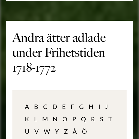
Andra ätter adlade
under Frihetstiden
1718-1772
A
B
C
D
E
F
G
H
I
J
K
L
M
N
O
P
Q
R
S
T
U
V
W
Y
Z
Å
Ö