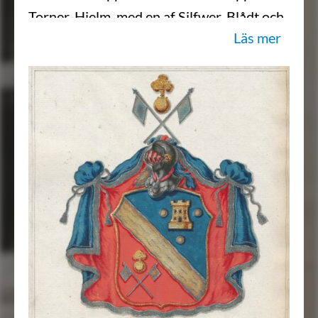
Torner-Hielm, med en af Silfwer, Blådt och
Läs mer
Rödt wriden Hielm-Krants Zirad,
hwaruppå twänne Quarters-Flaggor med
en brinnande Granat, lika med dem i nedre
Fältet stälte äro. Hielm-Täcket är Blådt,
fodradt med Rödt, samt kantadt och
upbundit med Silfwer-Frantsar och
Toffsade Snören. Alldeles som detta
Wapnet med deβ rätta färgor härhos
afmåladt finnes.”
Sköldebrevsavskrifter, RHA, 12A:031.
Transkription: Göran Mörner, 2019-09-
15.