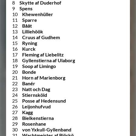
8
Skytte af Duderhof
9
Spens
10
Khewenhüller
11
Sparre
12
Bååt
13
Lilliehöök
14
Cruus af Gudhem
15
Ryning
16
Kurck
17
Fleming af Liebelitz
18
Gyllenstierna af Ulaborg
19
Soop af Limingo
20
Bonde
21
Horn af Marienborg
22
Banér
23
Natt och Dag
24
Stiernsköld
25
Posse af Hedensund
26
Leijonhufvud
27
Kagg
28
Bielkenstierna
29
Rosenhane
30
von Yxkull-Gyllenband
31
Wachtmeister af Björkö