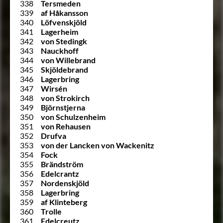
338
Tersmeden
339
af Håkansson
340
Löfvenskjöld
341
Lagerheim
342
von Stedingk
343
Nauckhoff
344
von Willebrand
345
Skjöldebrand
346
Lagerbring
347
Wirsén
348
von Strokirch
349
Björnstjerna
350
von Schulzenheim
351
von Rehausen
352
Drufva
353
von der Lancken von Wackenitz
354
Fock
355
Brändström
356
Edelcrantz
357
Nordenskjöld
358
Lagerbring
359
af Klinteberg
360
Trolle
361
Edelcreutz