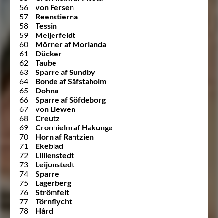
56
von Fersen
57
Reenstierna
58
Tessin
59
Meijerfeldt
60
Mörner af Morlanda
61
Dücker
62
Taube
63
Sparre af Sundby
64
Bonde af Säfstaholm
65
Dohna
66
Sparre af Söfdeborg
67
von Liewen
68
Creutz
69
Cronhielm af Hakunge
70
Horn af Rantzien
71
Ekeblad
72
Lillienstedt
73
Leijonstedt
74
Sparre
75
Lagerberg
76
Strömfelt
77
Törnflycht
78
Hård