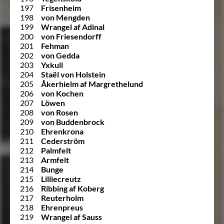
197
Frisenheim
198
von Mengden
199
Wrangel af Adinal
200
von Friesendorff
201
Fehman
202
von Gedda
203
Yxkull
204
Staël von Holstein
205
Åkerhielm af Margrethelund
206
von Kochen
207
Löwen
208
von Rosen
209
von Buddenbrock
210
Ehrenkrona
211
Cederström
212
Palmfelt
213
Armfelt
214
Bunge
215
Lilliecreutz
216
Ribbing af Koberg
217
Reuterholm
218
Ehrenpreus
219
Wrangel af Sauss