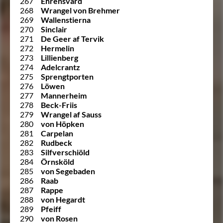
267
Ehrensvärd
268
Wrangel von Brehmer
269
Wallenstierna
270
Sinclair
271
De Geer af Tervik
272
Hermelin
273
Lillienberg
274
Adelcrantz
275
Sprengtporten
276
Löwen
277
Mannerheim
278
Beck-Friis
279
Wrangel af Sauss
280
von Höpken
281
Carpelan
282
Rudbeck
283
Silfverschiöld
284
Örnsköld
285
von Segebaden
286
Raab
287
Rappe
288
von Hegardt
289
Pfeiff
290
von Rosen