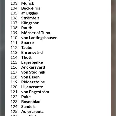
103
Munck
104
Beck-Friis
105
af Ugglas
106
Strömfelt
107
Klingspor
108
Ruuth
109
Mörner af Tuna
110
von Lantingshausen
111
Sparre
112
Taube
113
Ehrensvärd
114
Thott
115
Lagerbjelke
116
Anckarsvärd
117
von Stedingk
118
von Essen
119
Ridderstolpe
120
Liljencrantz
121
von Engeström
122
Puke
123
Rosenblad
124
Sandels
125
Adlercreutz