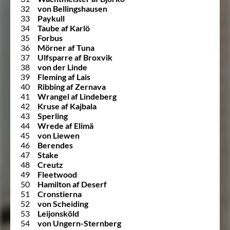
32
von Bellingshausen
33
Paykull
34
Taube af Karlö
35
Forbus
36
Mörner af Tuna
37
Ulfsparre af Broxvik
38
von der Linde
39
Fleming af Lais
40
Ribbing af Zernava
41
Wrangel af Lindeberg
42
Kruse af Kajbala
43
Sperling
44
Wrede af Elimä
45
von Liewen
46
Berendes
47
Stake
48
Creutz
49
Fleetwood
50
Hamilton af Deserf
51
Cronstierna
52
von Scheiding
53
Leijonsköld
54
von Ungern-Sternberg