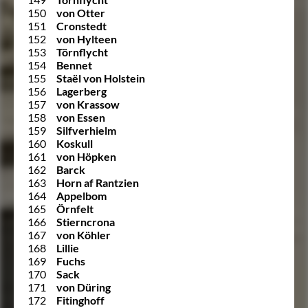
150
von Otter
151
Cronstedt
152
von Hylteen
153
Törnflycht
154
Bennet
155
Staël von Holstein
156
Lagerberg
157
von Krassow
158
von Essen
159
Silfverhielm
160
Koskull
161
von Höpken
162
Barck
163
Horn af Rantzien
164
Appelbom
165
Örnfelt
166
Stierncrona
167
von Köhler
168
Lillie
169
Fuchs
170
Sack
171
von Düring
172
Fitinghoff