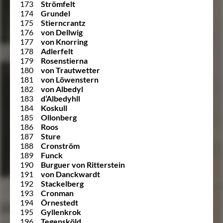
173
Strömfelt
174
Grundel
175
Stierncrantz
176
von Dellwig
177
von Knorring
178
Adlerfelt
179
Rosenstierna
180
von Trautwetter
181
von Löwenstern
182
von Albedyl
183
d’Albedyhll
184
Koskull
185
Ollonberg
186
Roos
187
Sture
188
Cronström
189
Funck
190
Burguer von Ritterstein
191
von Danckwardt
192
Stackelberg
193
Cronman
194
Örnestedt
195
Gyllenkrok
196
Tegensköld