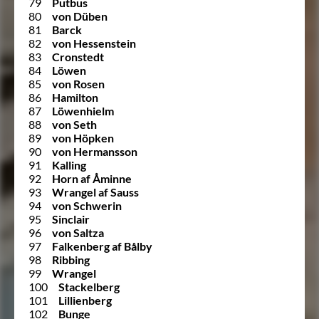
79
Putbus
80
von Düben
81
Barck
82
von Hessenstein
83
Cronstedt
84
Löwen
85
von Rosen
86
Hamilton
87
Löwenhielm
88
von Seth
89
von Höpken
90
von Hermansson
91
Kalling
92
Horn af Åminne
93
Wrangel af Sauss
94
von Schwerin
95
Sinclair
96
von Saltza
97
Falkenberg af Bålby
98
Ribbing
99
Wrangel
100
Stackelberg
101
Lillienberg
102
Bunge