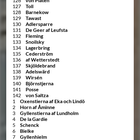
126
von Platen
127
Toll
128
Barnekow
129
Tawast
130
Adlersparre
131
De Geer af Leufsta
132
Fleming
133
Snoilsky
134
Lagerbring
135
Cederström
136
af Wetterstedt
137
Skjöldebrand
138
Adelswärd
139
Wirsén
140
Björnstjerna
141
Posse
142
von Saltza
1
Oxenstierna af Eka och Lindö
2
Horn af Åminne
3
Gyllenstierna af Lundholm
4
De la Gardie
5
Schenck
6
Bielke
7
Gyllenhielm