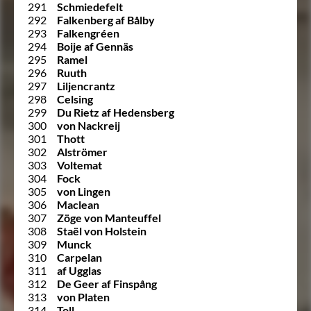
291
Schmiedefelt
292
Falkenberg af Bålby
293
Falkengréen
294
Boije af Gennäs
295
Ramel
296
Ruuth
297
Liljencrantz
298
Celsing
299
Du Rietz af Hedensberg
300
von Nackreij
301
Thott
302
Alströmer
303
Voltemat
304
Fock
305
von Lingen
306
Maclean
307
Zöge von Manteuffel
308
Staël von Holstein
309
Munck
310
Carpelan
311
af Ugglas
312
De Geer af Finspång
313
von Platen
314
Toll