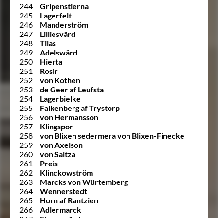
244
Gripenstierna
245
Lagerfelt
246
Manderström
247
Lilliesvärd
248
Tilas
249
Adelswärd
250
Hierta
251
Rosir
252
von Kothen
253
de Geer af Leufsta
254
Lagerbielke
255
Falkenberg af Trystorp
256
von Hermansson
257
Klingspor
258
von Blixen sedermera von Blixen-Finecke
259
von Axelson
260
von Saltza
261
Preis
262
Klinckowström
263
Marcks von Würtemberg
264
Wennerstedt
265
Horn af Rantzien
266
Adlermarck