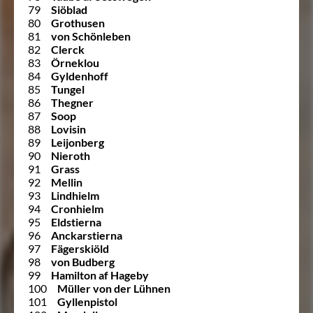
79
Siöblad
80
Grothusen
81
von Schönleben
82
Clerck
83
Örneklou
84
Gyldenhoff
85
Tungel
86
Thegner
87
Soop
88
Lovisin
89
Leijonberg
90
Nieroth
91
Grass
92
Mellin
93
Lindhielm
94
Cronhielm
95
Eldstierna
96
Anckarstierna
97
Fägerskiöld
98
von Budberg
99
Hamilton af Hageby
100
Müller von der Lühnen
101
Gyllenpistol