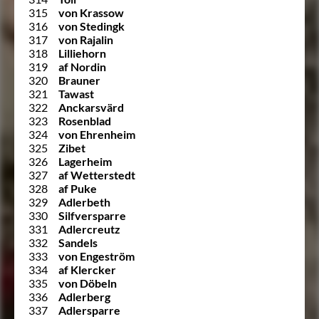
315
von Krassow
316
von Stedingk
317
von Rajalin
318
Lilliehorn
319
af Nordin
320
Brauner
321
Tawast
322
Anckarsvärd
323
Rosenblad
324
von Ehrenheim
325
Zibet
326
Lagerheim
327
af Wetterstedt
328
af Puke
329
Adlerbeth
330
Silfversparre
331
Adlercreutz
332
Sandels
333
von Engeström
334
af Klercker
335
von Döbeln
336
Adlerberg
337
Adlersparre