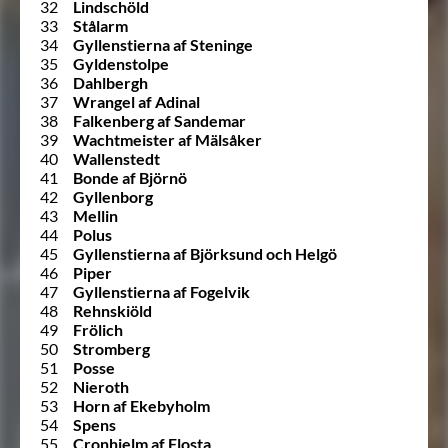
32
Lindschöld
33
Stålarm
34
Gyllenstierna af Steninge
35
Gyldenstolpe
36
Dahlbergh
37
Wrangel af Adinal
38
Falkenberg af Sandemar
39
Wachtmeister af Mälsåker
40
Wallenstedt
41
Bonde af Björnö
42
Gyllenborg
43
Mellin
44
Polus
45
Gyllenstierna af Björksund och Helgö
46
Piper
47
Gyllenstierna af Fogelvik
48
Rehnskiöld
49
Frölich
50
Stromberg
51
Posse
52
Nieroth
53
Horn af Ekebyholm
54
Spens
55
Cronhielm af Flosta