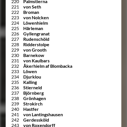
220
Palmstierna
221
von Seth
222
Broman
223
von Nolcken
224
Löwenhielm
225
Hårleman
226
Gyllengranat
227
Rudenschöld
228
Ridderstolpe
229
von Grooth
230
Barnekow
231
von Kaulbars
232
Åkerhielm af Blombacka
233
Löwen
234
Djurklou
235
Kalling
236
Stierneld
237
Björnberg
238
Grönhagen
239
Strokirch
240
Hastfer
241
von Lantingshausen
242
Gerdessköld
243
von Roxendorff