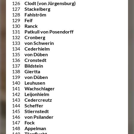
126
Clodt (von Jürgensburg)
127
Stackelberg
128
Fahlström
129
Feif
130
Ranck
131
Patkull von Posendorff
132
Cronberg
133
von Schwerin
134
Cederhielm
135
von Düben
136
Cronstedt
137
Bildstein
138
Giertta
139
von Düben
140
Leuhusen
141
Wachschlager
142
Leijonhielm
143
Cedercreutz
144
Scheffer
145
Stiernstedt
146
von Psilander
147
Fock
148
Appelman
149
Törnflycht