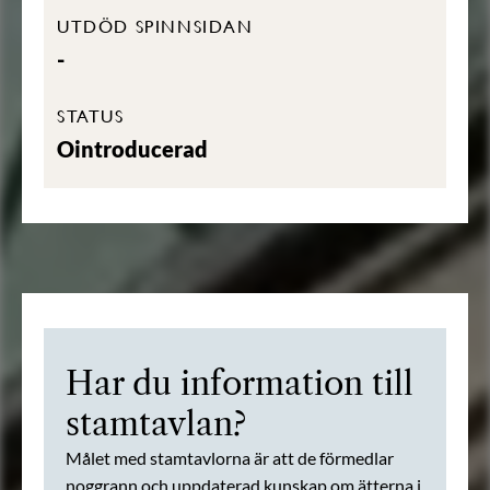
UTDÖD SPINNSIDAN
-
STATUS
Ointroducerad
Har du information till
stamtavlan?
Målet med stamtavlorna är att de förmedlar
noggrann och uppdaterad kunskap om ätterna i