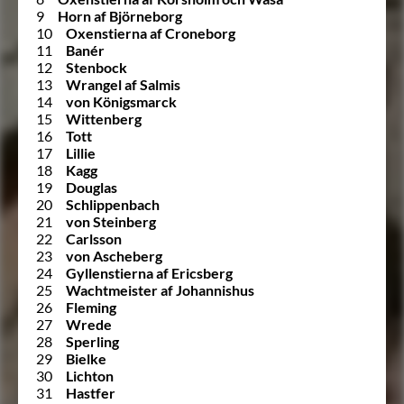
9
Horn af Björneborg
10
Oxenstierna af Croneborg
11
Banér
12
Stenbock
13
Wrangel af Salmis
14
von Königsmarck
15
Wittenberg
16
Tott
17
Lillie
18
Kagg
19
Douglas
20
Schlippenbach
21
von Steinberg
22
Carlsson
23
von Ascheberg
24
Gyllenstierna af Ericsberg
25
Wachtmeister af Johannishus
26
Fleming
27
Wrede
28
Sperling
29
Bielke
30
Lichton
31
Hastfer