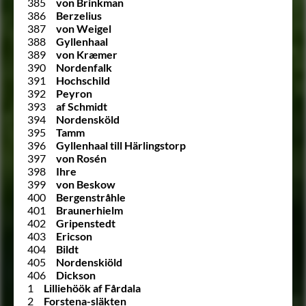
385
von Brinkman
386
Berzelius
387
von Weigel
388
Gyllenhaal
389
von Kræmer
390
Nordenfalk
391
Hochschild
392
Peyron
393
af Schmidt
394
Nordensköld
395
Tamm
396
Gyllenhaal till Härlingstorp
397
von Rosén
398
Ihre
399
von Beskow
400
Bergenstråhle
401
Braunerhielm
402
Gripenstedt
403
Ericson
404
Bildt
405
Nordenskiöld
406
Dickson
1
Lilliehöök af Fårdala
2
Forstena-släkten