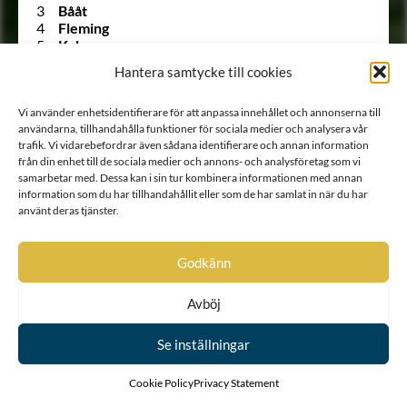
3
Bååt
4
Fleming
5
Kyle
6
Lillie af Greger Matssons ätt
Hantera samtycke till cookies
7
Sparre af Rossvik
8
Bielke af Åkerö
Vi använder enhetsidentifierare för att anpassa innehållet och annonserna till
9
Ulfsparre af Broxvik
användarna, tillhandahålla funktioner för sociala medier och analysera vår
10
Soop
trafik. Vi vidarebefordrar även sådana identifierare och annan information
11
Bonde
från din enhet till de sociala medier och annons- och analysföretag som vi
12
Horn af Kanckas
samarbetar med. Dessa kan i sin tur kombinera informationen med annan
13
Natt och Dag
information som du har tillhandahållit eller som de har samlat in när du har
14
Posse
använt deras tjänster.
15
Ribbing
16
Boije af Gennäs
17
Hård af Segerstad
Godkänn
18
Falkenberg af Trystorp
19
Ulfeldt
Avböj
20
Holck
21
Krabbe af Krageholm
22
Urne
Se inställningar
23
Barnekow
24
Ramel
Cookie Policy
Privacy Statement
25
Walkendorff