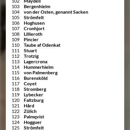
102
Maydell
103
Bergenhielm
104
von der Osten, genannt Sacken
105
Strömfelt
106
Hoghusen
107
Cronhjort
108
Lillieroth
109
Pincier
110
Taube af Odenkat
111
Stuart
112
Trotzig
113
Lagercrona
114
Hummerhielm
115
von Palmenberg
116
Burensköld
117
Coyet
118
Stromberg
119
Lybecker
120
Faltzburg
121
Hård
122
Zülich
123
Palmqvist
124
Hogguer
125
Strömfelt