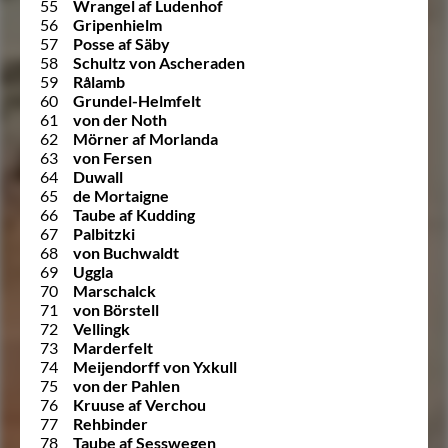
55
Wrangel af Ludenhof
56
Gripenhielm
57
Posse af Säby
58
Schultz von Ascheraden
59
Rålamb
60
Grundel-Helmfelt
61
von der Noth
62
Mörner af Morlanda
63
von Fersen
64
Duwall
65
de Mortaigne
66
Taube af Kudding
67
Palbitzki
68
von Buchwaldt
69
Uggla
70
Marschalck
71
von Börstell
72
Vellingk
73
Marderfelt
74
Meijendorff von Yxkull
75
von der Pahlen
76
Kruuse af Verchou
77
Rehbinder
78
Taube af Sesswegen