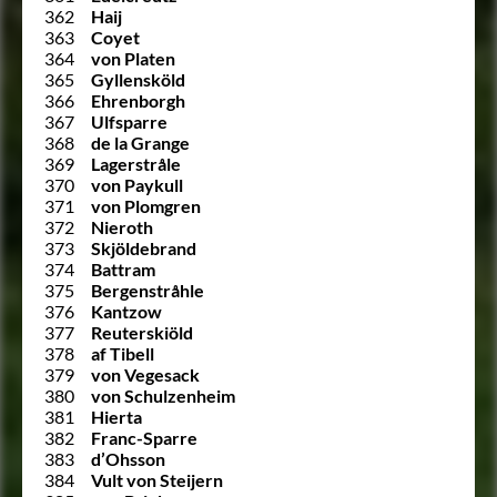
362
Haij
363
Coyet
364
von Platen
365
Gyllensköld
366
Ehrenborgh
367
Ulfsparre
368
de la Grange
369
Lagerstråle
370
von Paykull
371
von Plomgren
372
Nieroth
373
Skjöldebrand
374
Battram
375
Bergenstråhle
376
Kantzow
377
Reuterskiöld
378
af Tibell
379
von Vegesack
380
von Schulzenheim
381
Hierta
382
Franc-Sparre
383
d’Ohsson
384
Vult von Steijern