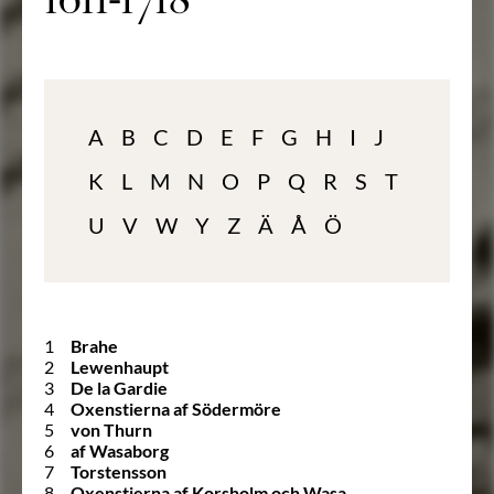
1611-1718
A
B
C
D
E
F
G
H
I
J
K
L
M
N
O
P
Q
R
S
T
U
V
W
Y
Z
Ä
Å
Ö
1
Brahe
2
Lewenhaupt
3
De la Gardie
4
Oxenstierna af Södermöre
5
von Thurn
6
af Wasaborg
7
Torstensson
8
Oxenstierna af Korsholm och Wasa