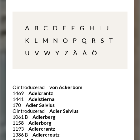
A
B
C
D
E
F
G
H
I
J
K
L
M
N
O
P
Q
R
S
T
U
V
W
Y
Z
Ä
Å
Ö
Ointroducerad
von Ackerbom
1469
Adelcrantz
1441
Adelstierna
170
Adler Salvius
Ointroducerad
Adler Salvius
1061 B
Adlerberg
1158
Adlerborg
1193
Adlercrantz
1386 B
Adlercreutz