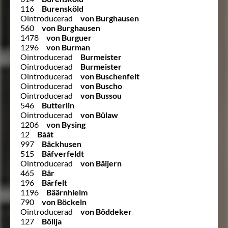
116
Burensköld
Ointroducerad
von Burghausen
560
von Burghausen
1478
von Burguer
1296
von Burman
Ointroducerad
Burmeister
Ointroducerad
Burmeister
Ointroducerad
von Buschenfelt
Ointroducerad
von Buscho
Ointroducerad
von Bussou
546
Butterlin
Ointroducerad
von Bülaw
1206
von Bysing
12
Bååt
997
Bäckhusen
515
Bäfverfeldt
Ointroducerad
von Bäijern
465
Bär
196
Bärfelt
1196
Bäärnhielm
790
von Böckeln
Ointroducerad
von Böddeker
127
Böllja