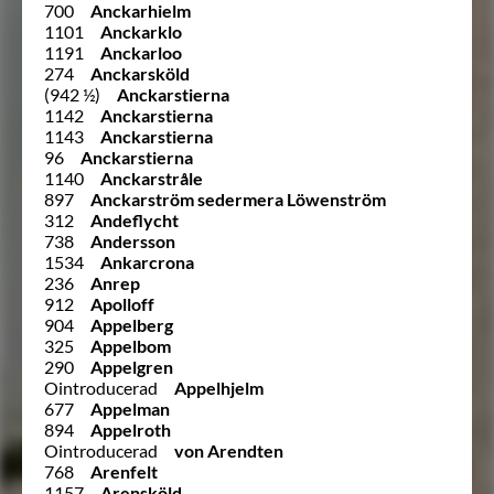
700
Anckarhielm
1101
Anckarklo
1191
Anckarloo
274
Anckarsköld
(942 ½)
Anckarstierna
1142
Anckarstierna
1143
Anckarstierna
96
Anckarstierna
1140
Anckarstråle
897
Anckarström sedermera Löwenström
312
Andeflycht
738
Andersson
1534
Ankarcrona
236
Anrep
912
Apolloff
904
Appelberg
325
Appelbom
290
Appelgren
Ointroducerad
Appelhjelm
677
Appelman
894
Appelroth
Ointroducerad
von Arendten
768
Arenfelt
1157
Arensköld