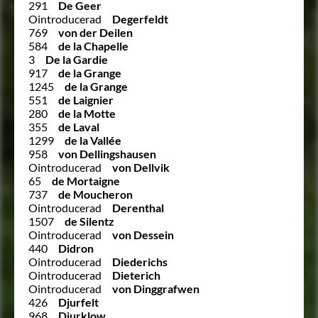
291
De Geer
Ointroducerad
Degerfeldt
769
von der Deilen
584
de la Chapelle
3
De la Gardie
917
de la Grange
1245
de la Grange
551
de Laignier
280
de la Motte
355
de Laval
1299
de la Vallée
958
von Dellingshausen
Ointroducerad
von Dellvik
65
de Mortaigne
737
de Moucheron
Ointroducerad
Derenthal
1507
de Silentz
Ointroducerad
von Dessein
440
Didron
Ointroducerad
Diederichs
Ointroducerad
Dieterich
Ointroducerad
von Dinggrafwen
426
Djurfelt
968
Djurklow