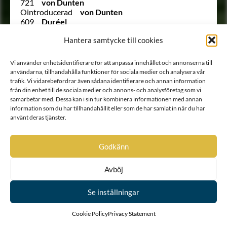
721
von Dunten
Ointroducerad
von Dunten
609
Duréel
773
Du Rees
Hantera samtycke till cookies
422
Durell
666
Du Rietz
544
Dusensköld
Vi använder enhetsidentifierare för att anpassa innehållet och annonserna till
241
Duwall
användarna, tillhandahålla funktioner för sociala medier och analysera vår
64
Duwall
trafik. Vi vidarebefordrar även sådana identifierare och annan information
Utesluten
von Düben
från din enhet till de sociala medier och annons- och analysföretag som vi
Utesluten
von Düben
samarbetar med. Dessa kan i sin tur kombinera informationen med annan
1785
von Düben
information som du har tillhandahållit eller som de har samlat in när du har
135
von Düben
använt deras tjänster.
207
Dücker
(122)
Dücker
Godkänn
1519
von Döbeln
Ointroducerad
von Döringh
Ointroducerad
Ebersköld
Avböj
1461
von Eccard
Ointroducerad
Eckhof
Se inställningar
1129
Edelfelt
617
Edenberg
1257
Eding
Cookie Policy
Privacy Statement
1124
Ehrenanckar