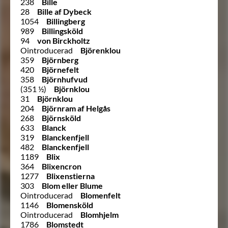
238
Bille
28
Bille af Dybeck
1054
Billingberg
989
Billingsköld
94
von Birckholtz
Ointroducerad
Björenklou
359
Björnberg
420
Björnefelt
358
Björnhufvud
(351 ½)
Björnklou
31
Björnklou
204
Björnram af Helgås
268
Björnsköld
633
Blanck
319
Blanckenfjell
482
Blanckenfjell
1189
Blix
364
Blixencron
1277
Blixenstierna
303
Blom eller Blume
Ointroducerad
Blomenfelt
1146
Blomensköld
Ointroducerad
Blomhjelm
1786
Blomstedt