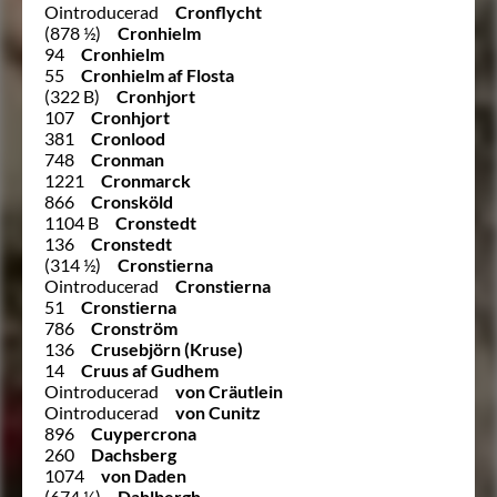
Ointroducerad
Cronflycht
(878 ½)
Cronhielm
94
Cronhielm
55
Cronhielm af Flosta
(322 B)
Cronhjort
107
Cronhjort
381
Cronlood
748
Cronman
1221
Cronmarck
866
Cronsköld
1104 B
Cronstedt
136
Cronstedt
(314 ½)
Cronstierna
Ointroducerad
Cronstierna
51
Cronstierna
786
Cronström
136
Crusebjörn (Kruse)
14
Cruus af Gudhem
Ointroducerad
von Cräutlein
Ointroducerad
von Cunitz
896
Cuypercrona
260
Dachsberg
1074
von Daden
(674 ½)
Dahlbergh