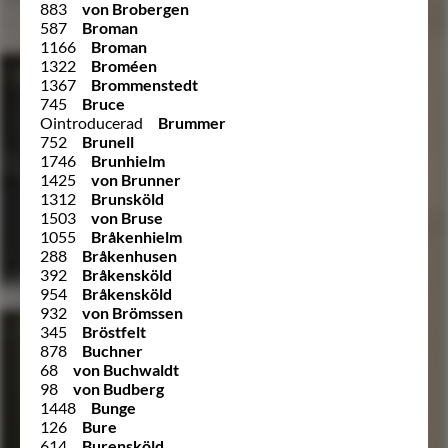
883
von Brobergen
587
Broman
1166
Broman
1322
Broméen
1367
Brommenstedt
745
Bruce
Ointroducerad
Brummer
752
Brunell
1746
Brunhielm
1425
von Brunner
1312
Brunsköld
1503
von Bruse
1055
Bråkenhielm
288
Bråkenhusen
392
Bråkensköld
954
Bråkensköld
932
von Brömssen
345
Bröstfelt
878
Buchner
68
von Buchwaldt
98
von Budberg
1448
Bunge
126
Bure
614
Burensköld