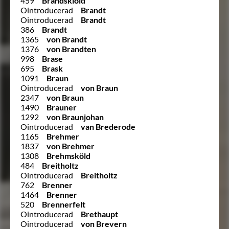
459
Brandskiöld
Ointroducerad
Brandt
Ointroducerad
Brandt
386
Brandt
1365
von Brandt
1376
von Brandten
998
Brase
695
Brask
1091
Braun
Ointroducerad
von Braun
2347
von Braun
1490
Brauner
1292
von Braunjohan
Ointroducerad
van Brederode
1165
Brehmer
1837
von Brehmer
1308
Brehmsköld
484
Breitholtz
Ointroducerad
Breitholtz
762
Brenner
1464
Brenner
520
Brennerfelt
Ointroducerad
Brethaupt
Ointroducerad
von Brevern