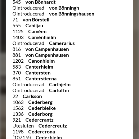
545
von Bönhardt
Ointroducerad
von Bönningh
Ointroducerad
von Bönningshausen
71
von Börstell
555
Cabiljau
1125
Caméen
1403
Caménhielm
Ointroducerad
Camerarius
816
von Campenhausen
881
von Campenhausen
1202
Canonhielm
583
Canterhielm
370
Cantersten
851
Canterstierna
Ointroducerad
Carlhjelm
Ointroducerad
Carloffer
22
Carlsson
1063
Cederberg
1562
Cederbielke
1336
Cederborg
921
Cedercrantz
Utesluten
Cedercreutz
1198
Cedercrona
(1071 ½)
Cederhielm