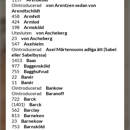
Ointroducerad
von Arentzen sedan von
Arendtschildt
458
Armfelt
424
Armlod
198
Armsköld
Utesluten
von Ascheberg
23
von Ascheberg
547
Axehielm
Ointroducerad
Axel Mårtenssons adliga ätt (Sabel
eller Sabelbyssa)
1453
Baas
977
Baggensköld
755
Bagghufvud
22
Banér
11
Banér
Ointroducerad
Bankow
Ointroducerad
Baranoff
722
Barck
(1401)
Barck
562
Barclay
813
Barneken
23
Barnekow
753
Barnsköld