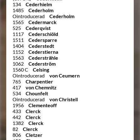
134
Cederhielm
1485
Cederholm
Ointroducerad
Cederholm
1565
Cedermarck
525
Cederqvist
1117
Cederschiöld
1511
Cedersparre
1404
Cederstedt
1152
Cederstierna
1563
Cederstråhle
1062
Cederström
1560 C
Celsing
Ointroducerad
von Ceumern
765
Charpentier
417
von Chemnitz
534
Chounfelt
Ointroducerad
von Christell
1956
Clementeoff
433
Clerck
442
Clerck
1382
Clerck
82
Clerck
806
Cletzer