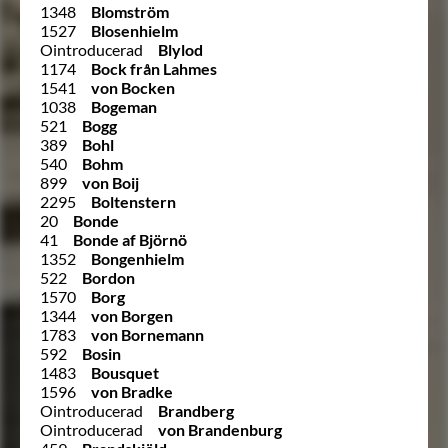
1348
Blomström
1527
Blosenhielm
Ointroducerad
Blylod
1174
Bock från Lahmes
1541
von Bocken
1038
Bogeman
521
Bogg
389
Bohl
540
Bohm
899
von Boij
2295
Boltenstern
20
Bonde
41
Bonde af Björnö
1352
Bongenhielm
522
Bordon
1570
Borg
1344
von Borgen
1783
von Bornemann
592
Bosin
1483
Bousquet
1596
von Bradke
Ointroducerad
Brandberg
Ointroducerad
von Brandenburg