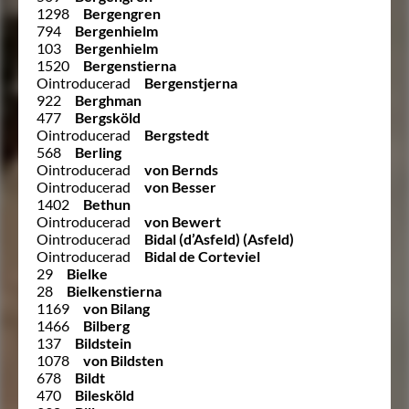
1298
Bergengren
794
Bergenhielm
103
Bergenhielm
1520
Bergenstierna
Ointroducerad
Bergenstjerna
922
Berghman
477
Bergsköld
Ointroducerad
Bergstedt
568
Berling
Ointroducerad
von Bernds
Ointroducerad
von Besser
1402
Bethun
Ointroducerad
von Bewert
Ointroducerad
Bidal (d’Asfeld) (Asfeld)
Ointroducerad
Bidal de Corteviel
29
Bielke
28
Bielkenstierna
1169
von Bilang
1466
Bilberg
137
Bildstein
1078
von Bildsten
678
Bildt
470
Bilesköld