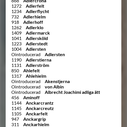
868
Adlercrona
1272
Adlerfelt
1234
Adlerflycht
732
Adlerhielm
918
Adlerhoff
1262
Adlerklo
1409
Adlermarck
1041
Adlersköld
1223
Adlerstedt
1004
Adlersten
Ointroducerad
Adlersten
1190
Adlerstierna
1131
Adlerström
850
Ahlefelt
1317
Ahlehielm
Ointroducerad
Akenstjerna
Ointroducerad
von Albin
Ointroducerad
Albrecht Joachimi adliga ätt
456
Aminoff
1144
Anckarcrantz
1145
Anckarcreutz
1105
Anckarfelt
947
Anckargrip
311
Anckarhielm