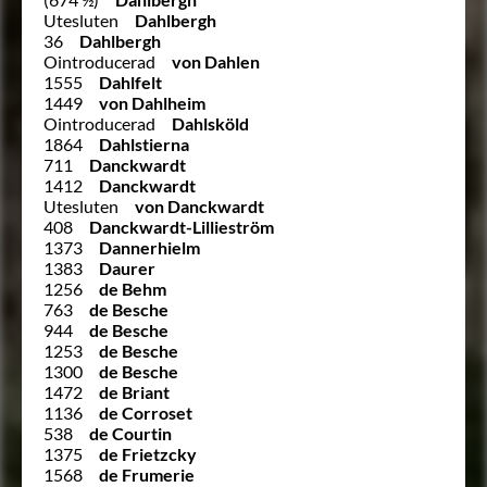
Utesluten
Dahlbergh
36
Dahlbergh
Ointroducerad
von Dahlen
1555
Dahlfelt
1449
von Dahlheim
Ointroducerad
Dahlsköld
1864
Dahlstierna
711
Danckwardt
1412
Danckwardt
Utesluten
von Danckwardt
408
Danckwardt-Lillieström
1373
Dannerhielm
1383
Daurer
1256
de Behm
763
de Besche
944
de Besche
1253
de Besche
1300
de Besche
1472
de Briant
1136
de Corroset
538
de Courtin
1375
de Frietzcky
1568
de Frumerie