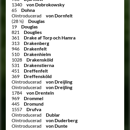
1340
von Dobrokowsky
65
Dohna
Ointroducerad
von Dornfelt
(28 ½)
Douglas
19
Douglas
821
Douglies
361
Drake af Torp och Hamra
313
Drakenberg
946
Drakenfelt
510
Drakenhielm
1028
Drakensköld
531
Drakenstierna
451
Dreffenfelt
369
Dreffensköld
Ointroducerad
von Dreijling
Ointroducerad
von Dreijling
1784
von Drenteln
969
Drommel
445
Dromund
1557
Drufva
Ointroducerad
Dublar
Ointroducerad
von Duderberg
Ointroducerad
von Dunte