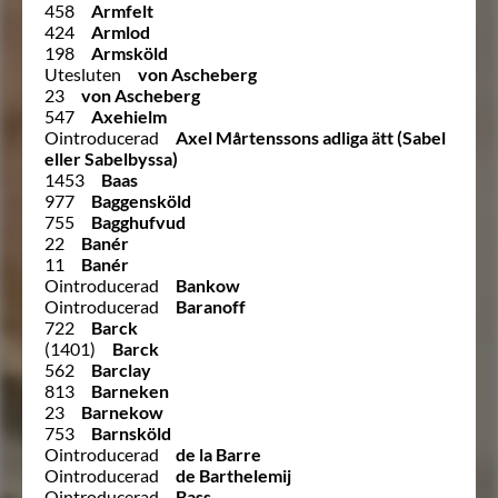
458
Armfelt
424
Armlod
198
Armsköld
Utesluten
von Ascheberg
23
von Ascheberg
547
Axehielm
Ointroducerad
Axel Mårtenssons adliga ätt (Sabel
eller Sabelbyssa)
1453
Baas
977
Baggensköld
755
Bagghufvud
22
Banér
11
Banér
Ointroducerad
Bankow
Ointroducerad
Baranoff
722
Barck
(1401)
Barck
562
Barclay
813
Barneken
23
Barnekow
753
Barnsköld
Ointroducerad
de la Barre
Ointroducerad
de Barthelemij
Ointroducerad
Bass