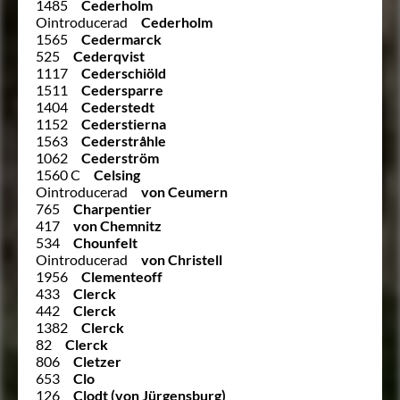
1485
Cederholm
Ointroducerad
Cederholm
1565
Cedermarck
525
Cederqvist
1117
Cederschiöld
1511
Cedersparre
1404
Cederstedt
1152
Cederstierna
1563
Cederstråhle
1062
Cederström
1560 C
Celsing
Ointroducerad
von Ceumern
765
Charpentier
417
von Chemnitz
534
Chounfelt
Ointroducerad
von Christell
1956
Clementeoff
433
Clerck
442
Clerck
1382
Clerck
82
Clerck
806
Cletzer
653
Clo
126
Clodt (von Jürgensburg)