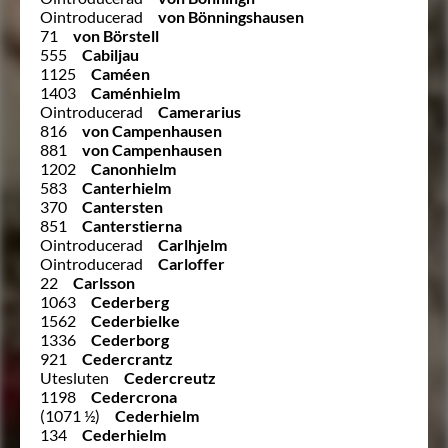
Ointroducerad
von Bönningshausen
71
von Börstell
555
Cabiljau
1125
Caméen
1403
Caménhielm
Ointroducerad
Camerarius
816
von Campenhausen
881
von Campenhausen
1202
Canonhielm
583
Canterhielm
370
Cantersten
851
Canterstierna
Ointroducerad
Carlhjelm
Ointroducerad
Carloffer
22
Carlsson
1063
Cederberg
1562
Cederbielke
1336
Cederborg
921
Cedercrantz
Utesluten
Cedercreutz
1198
Cedercrona
(1071 ½)
Cederhielm
134
Cederhielm