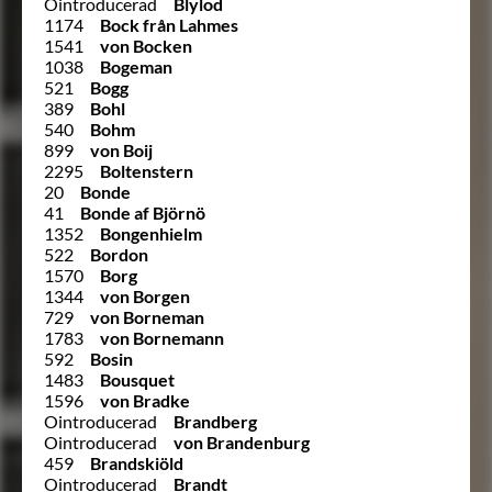
Ointroducerad
Blylod
1174
Bock från Lahmes
1541
von Bocken
1038
Bogeman
521
Bogg
389
Bohl
540
Bohm
899
von Boij
2295
Boltenstern
20
Bonde
41
Bonde af Björnö
1352
Bongenhielm
522
Bordon
1570
Borg
1344
von Borgen
729
von Borneman
1783
von Bornemann
592
Bosin
1483
Bousquet
1596
von Bradke
Ointroducerad
Brandberg
Ointroducerad
von Brandenburg
459
Brandskiöld
Ointroducerad
Brandt