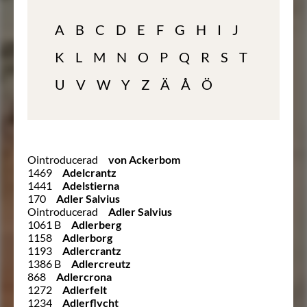
A
B
C
D
E
F
G
H
I
J
K
L
M
N
O
P
Q
R
S
T
U
V
W
Y
Z
Ä
Å
Ö
Ointroducerad
von Ackerbom
1469
Adelcrantz
1441
Adelstierna
170
Adler Salvius
Ointroducerad
Adler Salvius
1061 B
Adlerberg
1158
Adlerborg
1193
Adlercrantz
1386 B
Adlercreutz
868
Adlercrona
1272
Adlerfelt
1234
Adlerflycht