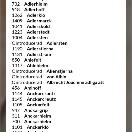
732
Adlerhielm
918
Adlerhoff
1262
Adlerklo
1409
Adlermarck
1041
Adlersköld
1223
Adlerstedt
1004
Adlersten
Ointroducerad
Adlersten
1190
Adlerstierna
1131
Adlerström
850
Ahlefelt
1317
Ahlehielm
Ointroducerad
Akenstjerna
Ointroducerad
von Albin
Ointroducerad
Albrecht Joachimi adliga ätt
456
Aminoff
1144
Anckarcrantz
1145
Anckarcreutz
1105
Anckarfelt
947
Anckargrip
311
Anckarhielm
700
Anckarhielm
1101
Anckarklo