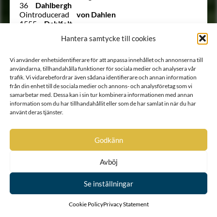
36
Dahlbergh
Ointroducerad
von Dahlen
1555
Dahlfelt
1449
von Dahlheim
Hantera samtycke till cookies
Ointroducerad
Dahlsköld
1864
Dahlstierna
711
Danckwardt
Vi använder enhetsidentifierare för att anpassa innehållet och annonserna till
användarna, tillhandahålla funktioner för sociala medier och analysera vår
1412
Danckwardt
trafik. Vi vidarebefordrar även sådana identifierare och annan information
Utesluten
von Danckwardt
från din enhet till de sociala medier och annons- och analysföretag som vi
408
Danckwardt-Lillieström
samarbetar med. Dessa kan i sin tur kombinera informationen med annan
1373
Dannerhielm
information som du har tillhandahållit eller som de har samlat in när du har
1383
Daurer
använt deras tjänster.
1256
de Behm
763
de Besche
944
de Besche
Godkänn
1253
de Besche
1300
de Besche
1472
de Briant
Avböj
1136
de Corroset
538
de Courtin
Se inställningar
1375
de Frietzcky
1568
de Frumerie
Cookie Policy
Privacy Statement
291
De Geer
Ointroducerad
Degerfeldt