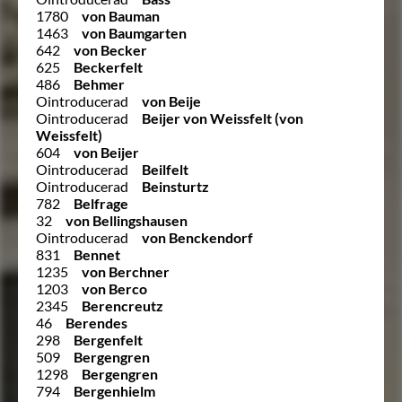
1780
von Bauman
1463
von Baumgarten
642
von Becker
625
Beckerfelt
486
Behmer
Ointroducerad
von Beije
Ointroducerad
Beijer von Weissfelt (von
Weissfelt)
604
von Beijer
Ointroducerad
Beilfelt
Ointroducerad
Beinsturtz
782
Belfrage
32
von Bellingshausen
Ointroducerad
von Benckendorf
831
Bennet
1235
von Berchner
1203
von Berco
2345
Berencreutz
46
Berendes
298
Bergenfelt
509
Bergengren
1298
Bergengren
794
Bergenhielm