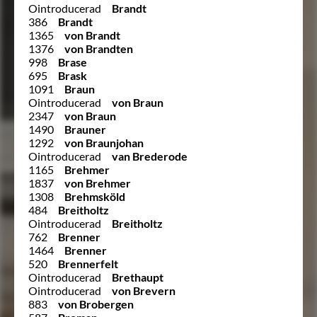
Ointroducerad
Brandt
386
Brandt
1365
von Brandt
1376
von Brandten
998
Brase
695
Brask
1091
Braun
Ointroducerad
von Braun
2347
von Braun
1490
Brauner
1292
von Braunjohan
Ointroducerad
van Brederode
1165
Brehmer
1837
von Brehmer
1308
Brehmsköld
484
Breitholtz
Ointroducerad
Breitholtz
762
Brenner
1464
Brenner
520
Brennerfelt
Ointroducerad
Brethaupt
Ointroducerad
von Brevern
883
von Brobergen