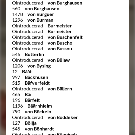
Ointroducerad
von Burghausen
560
von Burghausen
1478
von Burguer
1296
von Burman
Ointroducerad
Burmeister
Ointroducerad
Burmeister
Ointroducerad
von Buschenfelt
Ointroducerad
von Buscho
Ointroducerad
von Bussou
546
Butterlin
Ointroducerad
von Bülaw
1206
von Bysing
12
Bååt
997
Bäckhusen
515
Bäfverfeldt
Ointroducerad
von Bäijern
465
Bär
196
Bärfelt
1196
Bäärnhielm
790
von Böckeln
Ointroducerad
von Böddeker
127
Böllja
545
von Bönhardt
Ointroducerad
von Bönningh