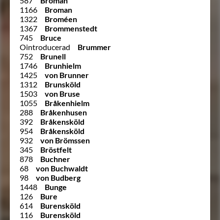
587
Broman
1166
Broman
1322
Broméen
1367
Brommenstedt
745
Bruce
Ointroducerad
Brummer
752
Brunell
1746
Brunhielm
1425
von Brunner
1312
Brunsköld
1503
von Bruse
1055
Bråkenhielm
288
Bråkenhusen
392
Bråkensköld
954
Bråkensköld
932
von Brömssen
345
Bröstfelt
878
Buchner
68
von Buchwaldt
98
von Budberg
1448
Bunge
126
Bure
614
Burensköld
116
Burensköld