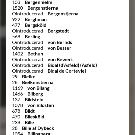
103
Bergenhielm
1520
Bergenstierna
Ointroducerad
Bergenstjerna
922
Berghman
477
Bergsköld
Ointroducerad
Bergstedt
568
Berling
Ointroducerad
von Bernds
Ointroducerad
von Besser
1402
Bethun
Ointroducerad
von Bewert
Ointroducerad
Bidal (d’Asfeld) (Asfeld)
Ointroducerad
Bidal de Corteviel
29
Bielke
28
Bielkenstierna
1169
von Bilang
1466
Bilberg
137
Bildstein
1078
von Bildsten
678
Bildt
470
Bilesköld
238
Bille
28
Bille af Dybeck
1054
Billingberg