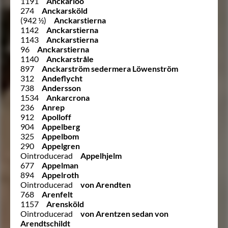
1191
Anckarloo
274
Anckarsköld
(942 ½)
Anckarstierna
1142
Anckarstierna
1143
Anckarstierna
96
Anckarstierna
1140
Anckarstråle
897
Anckarström sedermera Löwenström
312
Andeflycht
738
Andersson
1534
Ankarcrona
236
Anrep
912
Apolloff
904
Appelberg
325
Appelbom
290
Appelgren
Ointroducerad
Appelhjelm
677
Appelman
894
Appelroth
Ointroducerad
von Arendten
768
Arenfelt
1157
Arensköld
Ointroducerad
von Arentzen sedan von
Arendtschildt