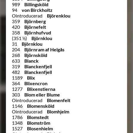
989
Billingsköld
94
von Birckholtz
Ointroducerad
Björenklou
359
Björnberg
420
Björnefelt
358
Björnhufvud
(351 ½)
Björnklou
31
Björnklou
204
Björnram af Helgås
268
Björnsköld
633
Blanck
319
Blanckenfjell
482
Blanckenfjell
1189
Blix
364
Blixencron
1277
Blixenstierna
303
Blom eller Blume
Ointroducerad
Blomenfelt
1146
Blomensköld
Ointroducerad
Blomhjelm
1786
Blomstedt
1348
Blomström
1527
Blosenhielm