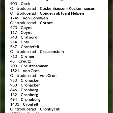
903
Cock
Ointroducerad
Cockenhausen (Kockenhausen)
Ointroducerad
Conders ab (van) Helpen
1745
von Conowen
Ointroducerad
Cornet
473
Coyet
117
Coyet
743
Crafoord
214
Crail
567
Crantzfelt
Ointroducerad
Crausenstein
713
Cremer
48
Creutz
200
Creutzhammar
1821
von Cron
Ointroducerad
von Cron
980
Cronacker
983
Cronacker
646
Cronberg
132
Cronberg
494
Croneborg
1401
Cronfelt
Ointroducerad
Cronflycht