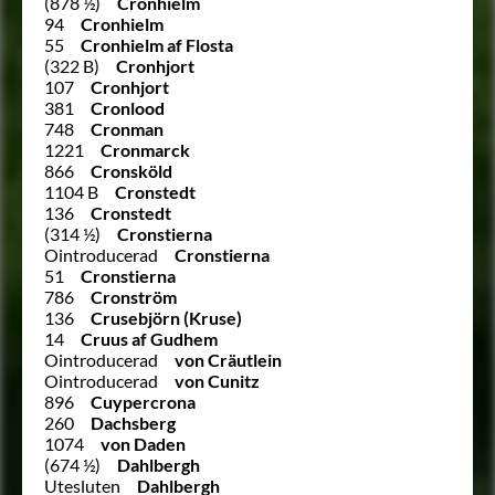
(878 ½)
Cronhielm
94
Cronhielm
55
Cronhielm af Flosta
(322 B)
Cronhjort
107
Cronhjort
381
Cronlood
748
Cronman
1221
Cronmarck
866
Cronsköld
1104 B
Cronstedt
136
Cronstedt
(314 ½)
Cronstierna
Ointroducerad
Cronstierna
51
Cronstierna
786
Cronström
136
Crusebjörn (Kruse)
14
Cruus af Gudhem
Ointroducerad
von Cräutlein
Ointroducerad
von Cunitz
896
Cuypercrona
260
Dachsberg
1074
von Daden
(674 ½)
Dahlbergh
Utesluten
Dahlbergh