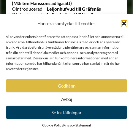
(Mårten Hanssons adliga ätt)
Ointroducerad
Leijonhufvud till Gräfsnäs
Ointroducerad
Leijonhufvud till Nynäs
117
Lemnie
Hantera samtycke till cookies
Ointroducerad
Lemon
2
Lewenhaupt
273
Lilliebjelke
Vi använder enhetsidentifierare för att anpassa innehållet och annonserna till
användarna, tillhandahålla funktioner för sociala medier och analysera vår
74
Lilliesparre af Kragstad
trafik. Vi vidarebefordrar även sådana identifierare och annan information
120
Lilliestielke
från din enhet till de sociala medier och annons- och analysföretag som vi
65
Lillietopp
samarbetar med. Dessa kan i sin tur kombinera informationen med annan
212
Lind af Hageby
information som du har tillhandahållit eller som de har samlat in när du har
262
Lind i Västergötland
använt deras tjänster.
111
Ljuster
Ointroducerad
Lukas (Lasse) Lukassons adliga ätt
Ointroducerad
Mats Gunnarssons adliga ätt
Godkänn
(Bågsköld)
Ointroducerad
Mats och Jöns Markussöners adliga
ätt (Jöns Markussons adliga ätt)
Avböj
Ointroducerad
Mjöhund
Ointroducerad
Monikalaslägten (Erthel) (Hans
Se inställningar
Hanssons adliga ätt)
Ointroducerad
de Mornay
Cookie Policy
Privacy Statement
Ointroducerad
Munck
130
Munck af Fulkila