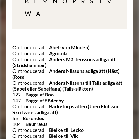
K
L
M
N
O
P
R
S
T
V
W
Å
Ointroducerad
Abel (von Minden)
Ointroducerad
Agricola
Ointroducerad
Anders Mårtenssons adliga ätt
(Stridshammar)
Ointroducerad
Anders Nilssons adliga ätt (Häst)
(Ross)
Ointroducerad
Anders Nilssons till Talis adliga ätt
(Sabel eller Sabelfana) (Talis-släkten)
122
Bagge af Boo
147
Bagge af Söderby
Ointroducerad
Barketorps ätten (Joen Elofsson
Skrifvares adliga ätt)
55
Berendes
104
Beurræus
Ointroducerad
Bielke till Leckö
Ointroducerad
Bielke till Vik