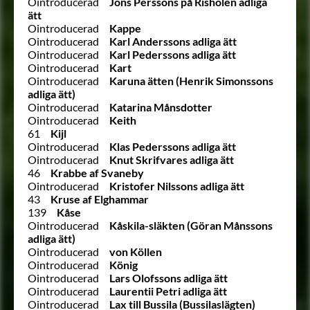
Ointroducerad
Jöns Perssons på Risholen adliga
ätt
Ointroducerad
Kappe
Ointroducerad
Karl Anderssons adliga ätt
Ointroducerad
Karl Pederssons adliga ätt
Ointroducerad
Kart
Ointroducerad
Karuna ätten (Henrik Simonssons
adliga ätt)
Ointroducerad
Katarina Månsdotter
Ointroducerad
Keith
61
Kijl
Ointroducerad
Klas Pederssons adliga ätt
Ointroducerad
Knut Skrifvares adliga ätt
46
Krabbe af Svaneby
Ointroducerad
Kristofer Nilssons adliga ätt
43
Kruse af Elghammar
139
Kåse
Ointroducerad
Kåskila-släkten (Göran Månssons
adliga ätt)
Ointroducerad
von Köllen
Ointroducerad
König
Ointroducerad
Lars Olofssons adliga ätt
Ointroducerad
Laurentii Petri adliga ätt
Ointroducerad
Lax till Bussila (Bussilaslägten)