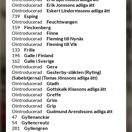
Ointroducerad
Erik Jonssons adliga ätt
Ointroducerad
Eskert Lindormssons adliga ätt
739
Esping
Ointroducerad
Feuchtwangen
159
Finckenberg
Ointroducerad
Finne
Ointroducerad
Fleming till Nynäs
Ointroducerad
Fleming till Vik
133
Frille
194
Galle i Finland
162
Galle i Sverige
Ointroducerad
Gera
Ointroducerad
Gesterby-släkten (Ryting)
(Sabelstjerna) (Tomas Jönssons adliga ätt)
Ointroducerad
Gladh
Ointroducerad
Gottskalk Klassons adliga ätt
Ointroducerad
Greffe
Ointroducerad
Grim
Ointroducerad
Grip
Ointroducerad
Gudmund Arendssons adliga ätt
47
Gyllenanckar
54
Gyllencreutz
281
Gyllengren