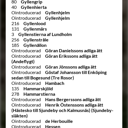
80
Gyllengrip
40
Gyllenhierta
Ointroducerad
Gyllenhjelm
Ointroducerad
Gyllenhjelm
216
Gyllenlood
131
Gyllenmärs
3
Gyllenstierna af Lundholm
256
Gyllenstråle
185
Gyllenållon
Ointroducerad
Göran Danielssons adliga ätt
Ointroducerad
Göran Erikssons adliga ätt
(Andeflygt)
Ointroducerad
Göran Jönssons adliga ätt
Ointroducerad
Göstaf Johansson till Enköping
sedan till Bogesund (Tre Rosor)
Ointroducerad
Hambach
135
Hammarskjöld
278
Hammarstierna
Ointroducerad
Hans Bergerssons adliga ätt
Ointroducerad
Henrik Östenssons adliga ätt
(Hästesko till Sjundeby och Kalmusnäs) (Sjundeby-
släkten)
Ointroducerad
de Herbouille
Ointroducerad
Hessen