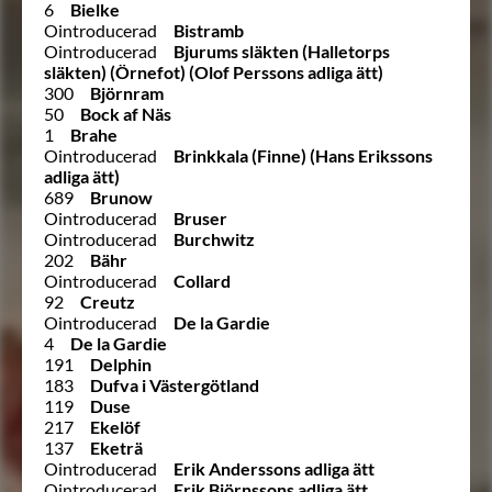
6
Bielke
Ointroducerad
Bistramb
Ointroducerad
Bjurums släkten (Halletorps
släkten) (Örnefot) (Olof Perssons adliga ätt)
300
Björnram
50
Bock af Näs
1
Brahe
Ointroducerad
Brinkkala (Finne) (Hans Erikssons
adliga ätt)
689
Brunow
Ointroducerad
Bruser
Ointroducerad
Burchwitz
202
Bähr
Ointroducerad
Collard
92
Creutz
Ointroducerad
De la Gardie
4
De la Gardie
191
Delphin
183
Dufva i Västergötland
119
Duse
217
Ekelöf
137
Eketrä
Ointroducerad
Erik Anderssons adliga ätt
Ointroducerad
Erik Björnssons adliga ätt