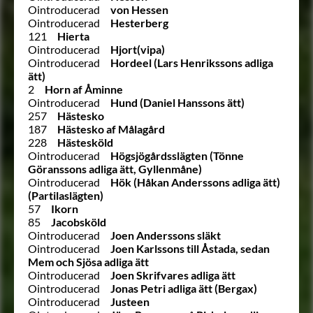
Ointroducerad
von Hessen
Ointroducerad
Hesterberg
121
Hierta
Ointroducerad
Hjort(vipa)
Ointroducerad
Hordeel (Lars Henrikssons adliga
ätt)
2
Horn af Åminne
Ointroducerad
Hund (Daniel Hanssons ätt)
257
Hästesko
187
Hästesko af Målagård
228
Hästesköld
Ointroducerad
Högsjögårdsslägten (Tönne
Göranssons adliga ätt, Gyllenmåne)
Ointroducerad
Hök (Håkan Anderssons adliga ätt)
(Partilaslägten)
57
Ikorn
85
Jacobsköld
Ointroducerad
Joen Anderssons släkt
Ointroducerad
Joen Karlssons till Åstada, sedan
Mem och Sjösa adliga ätt
Ointroducerad
Joen Skrifvares adliga ätt
Ointroducerad
Jonas Petri adliga ätt (Bergax)
Ointroducerad
Justeen