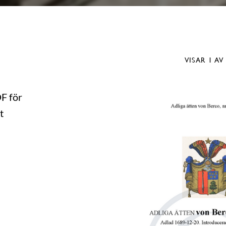
VISAR
1
AV
DF för
t