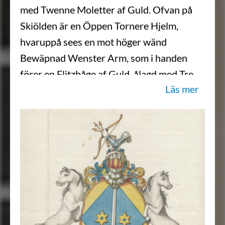
med Twenne Moletter af Guld. Ofvan på
Skiölden är en Öppen Tornere Hjelm,
hvaruppå sees en mot höger wänd
Bewäpnad Wenster Arm, som i handen
förer en Flitzbåge af Guld, ålagd med Tre
Läs mer
Pilar af samma Metall. Hielm Krantzen är
wriden af Guld och Blått. Skiöldhållare äro
Twenne Grå med utwände hufwuden sig
tillbaka seende modige Hästar. Aldeles
som det sama här med sina rätta och
egendtliga Färgor afmålat finnes.”
Sköldebrevsavskrifter, RHA, Stf 01:126-
131.