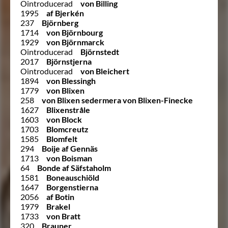
Ointroducerad
von Billing
1995
af Bjerkén
237
Björnberg
1714
von Björnbourg
1929
von Björnmarck
Ointroducerad
Björnstedt
2017
Björnstjerna
Ointroducerad
von Bleichert
1894
von Blessingh
1779
von Blixen
258
von Blixen sedermera von Blixen-Finecke
1627
Blixenstråle
1603
von Block
1703
Blomcreutz
1585
Blomfelt
294
Boije af Gennäs
1713
von Boisman
64
Bonde af Säfstaholm
1581
Boneauschiöld
1647
Borgenstierna
2056
af Botin
1979
Brakel
1733
von Bratt
320
Brauner