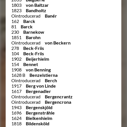
1803
von Baltzar
1823
Bandholtz
Ointroducerad
Banér
162
Barck
81
Barck
230
Barnekow
1851
Barohn
Ointroducerad
von Beckern
278
Beck-Friis
104
Beck-Friis
1902
Beijerhielm
154
Bennet
1908
von Benning
1628 B
Benzelstierna
Ointroducerad
Berch
1917
Berg von Linde
1617
Bergenadler
Ointroducerad
Bergencrantz
Ointroducerad
Bergencrona
1943
Bergenskjöld
1696
Bergenstråhle
1624
Bielkenhielm
1818
Bildensköld