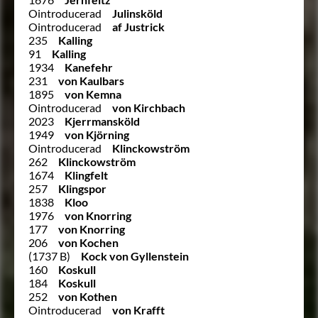
Ointroducerad
Julinsköld
Ointroducerad
af Justrick
235
Kalling
91
Kalling
1934
Kanefehr
231
von Kaulbars
1895
von Kemna
Ointroducerad
von Kirchbach
2023
Kjerrmansköld
1949
von Kjörning
Ointroducerad
Klinckowström
262
Klinckowström
1674
Klingfelt
257
Klingspor
1838
Kloo
1976
von Knorring
177
von Knorring
206
von Kochen
(1737 B)
Kock von Gyllenstein
160
Koskull
184
Koskull
252
von Kothen
Ointroducerad
von Krafft