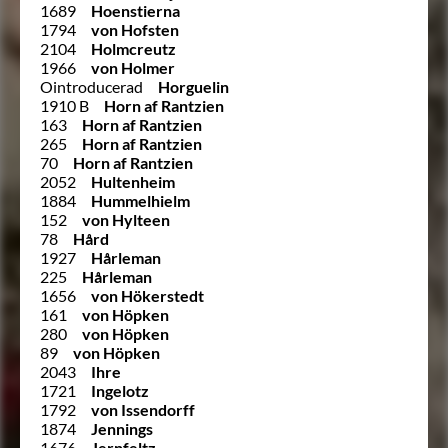
1689
Hoenstierna
1794
von Hofsten
2104
Holmcreutz
1966
von Holmer
Ointroducerad
Horguelin
1910 B
Horn af Rantzien
163
Horn af Rantzien
265
Horn af Rantzien
70
Horn af Rantzien
2052
Hultenheim
1884
Hummelhielm
152
von Hylteen
78
Hård
1927
Hårleman
225
Hårleman
1656
von Hökerstedt
161
von Höpken
280
von Höpken
89
von Höpken
2043
Ihre
1721
Ingelotz
1792
von Issendorff
1874
Jennings
1676
Jernfeltz