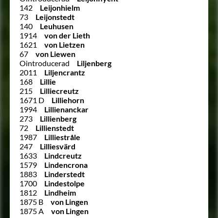
142
Leijonhielm
73
Leijonstedt
140
Leuhusen
1914
von der Lieth
1621
von Lietzen
67
von Liewen
Ointroducerad
Liljenberg
2011
Liljencrantz
168
Lillie
215
Lilliecreutz
1671 D
Lilliehorn
1994
Lillienanckar
273
Lillienberg
72
Lillienstedt
1987
Lilliestråle
247
Lilliesvärd
1633
Lindcreutz
1579
Lindencrona
1883
Linderstedt
1700
Lindestolpe
1812
Lindheim
1875 B
von Lingen
1875 A
von Lingen