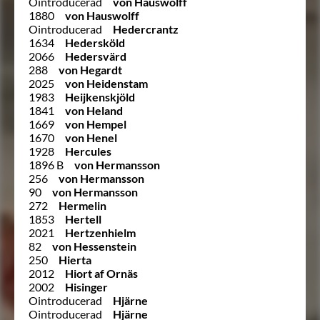
Ointroducerad
von Hauswolff
1880
von Hauswolff
Ointroducerad
Hedercrantz
1634
Hedersköld
2066
Hedersvärd
288
von Hegardt
2025
von Heidenstam
1983
Heijkenskjöld
1841
von Heland
1669
von Hempel
1670
von Henel
1928
Hercules
1896 B
von Hermansson
256
von Hermansson
90
von Hermansson
272
Hermelin
1853
Hertell
2021
Hertzenhielm
82
von Hessenstein
250
Hierta
2012
Hiort af Ornäs
2002
Hisinger
Ointroducerad
Hjärne
Ointroducerad
Hjärne