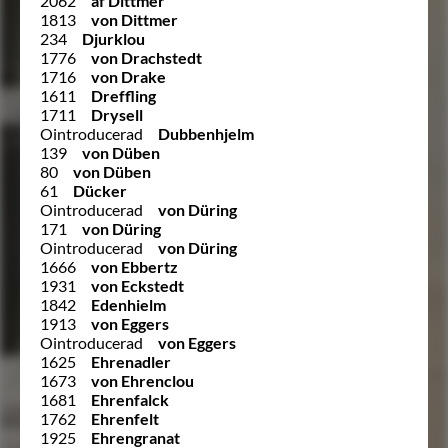
2062
af Dittmer
1813
von Dittmer
234
Djurklou
1776
von Drachstedt
1716
von Drake
1611
Dreffling
1711
Drysell
Ointroducerad
Dubbenhjelm
139
von Düben
80
von Düben
61
Dücker
Ointroducerad
von Düring
171
von Düring
Ointroducerad
von Düring
1666
von Ebbertz
1931
von Eckstedt
1842
Edenhielm
1913
von Eggers
Ointroducerad
von Eggers
1625
Ehrenadler
1673
von Ehrenclou
1681
Ehrenfalck
1762
Ehrenfelt
1925
Ehrengranat