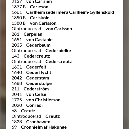
2137
von Carisien
1877 B
Carleson
1661
Carlheim sedermera Carlheim-Gyllensköld
1890 B
Carlsköld
1580 B
von Carlsson
Ointroducerad
von Carlsson
281
Carpelan
1691
von Castanie
2035
Cederbaum
Ointroducerad
Cederbielke
143
Cedercreutz
Ointroducerad
Cedercreutz
1601
Cederfelt
1640
Cederflycht
2042
Cederstam
1688
Cederstolpe
211
Cederström
2041
von Celse
1725
von Christierson
2020
Conradi
68
Creutz
Ointroducerad
Creutz
1828
Cronhawen
69
Cronhielm af Hakunge