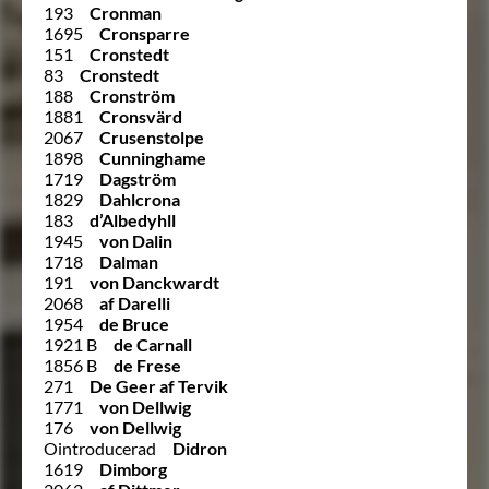
193
Cronman
1695
Cronsparre
151
Cronstedt
83
Cronstedt
188
Cronström
1881
Cronsvärd
2067
Crusenstolpe
1898
Cunninghame
1719
Dagström
1829
Dahlcrona
183
d’Albedyhll
1945
von Dalin
1718
Dalman
191
von Danckwardt
2068
af Darelli
1954
de Bruce
1921 B
de Carnall
1856 B
de Frese
271
De Geer af Tervik
1771
von Dellwig
176
von Dellwig
Ointroducerad
Didron
1619
Dimborg