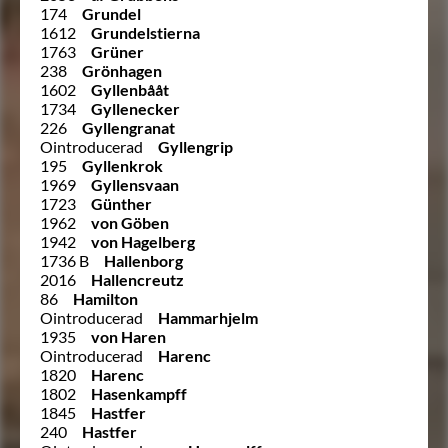
174
Grundel
1612
Grundelstierna
1763
Grüner
238
Grönhagen
1602
Gyllenbååt
1734
Gyllenecker
226
Gyllengranat
Ointroducerad
Gyllengrip
195
Gyllenkrok
1969
Gyllensvaan
1723
Günther
1962
von Göben
1942
von Hagelberg
1736 B
Hallenborg
2016
Hallencreutz
86
Hamilton
Ointroducerad
Hammarhjelm
1935
von Haren
Ointroducerad
Harenc
1820
Harenc
1802
Hasenkampff
1845
Hastfer
240
Hastfer