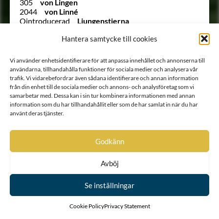
305
von Lingen
2044
von Linné
Ointroducerad
Ljungenstjerna
1683
Lostierna
Hantera samtycke till cookies
1665
Lundeblad
1687
Lundenstierna
1892
Löfvenskjöld
Vi använder enhetsidentifierare för att anpassa innehållet och annonserna till
1644
Löth-Örnsköld
användarna, tillhandahålla funktioner för sociala medier och analysera vår
207
Löwen
trafik. Vi vidarebefordrar även sådana identifierare och annan information
233
Löwen
från din enhet till de sociala medier och annons- och analysföretag som vi
276
Löwen
samarbetar med. Dessa kan i sin tur kombinera informationen med annan
84
Löwen
information som du har tillhandahållit eller som de har samlat in när du har
2198
Löwenborg
använt deras tjänster.
1660
Löweneck
1791
Löwenhielm
Godkänn
224
Löwenhielm
87
Löwenhielm
1758
Löwenhult
Avböj
181
von Löwenstern
1972 B
Mackenzie af Macleod
Se inställningar
1878
Malmerfelt
2072
Malmsköld
2003
af Malmsten
Cookie Policy
Privacy Statement
246
Manderström