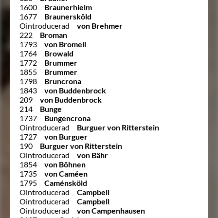
1600
Braunerhielm
1677
Braunersköld
Ointroducerad
von Brehmer
222
Broman
1793
von Bromell
1764
Browald
1772
Brummer
1855
Brummer
1798
Bruncrona
1843
von Buddenbrock
209
von Buddenbrock
214
Bunge
1737
Bungencrona
Ointroducerad
Burguer von Ritterstein
1727
von Burguer
190
Burguer von Ritterstein
Ointroducerad
von Bähr
1854
von Böhnen
1735
von Caméen
1795
Caménsköld
Ointroducerad
Campbell
Ointroducerad
Campbell
Ointroducerad
von Campenhausen