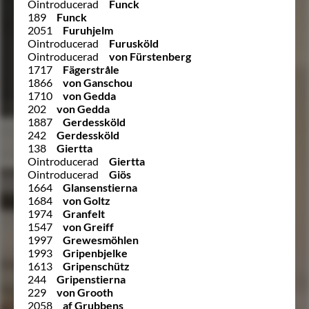
Ointroducerad
Funck
189
Funck
2051
Furuhjelm
Ointroducerad
Furusköld
Ointroducerad
von Fürstenberg
1717
Fägerstråle
1866
von Ganschou
1710
von Gedda
202
von Gedda
1887
Gerdessköld
242
Gerdessköld
138
Giertta
Ointroducerad
Giertta
Ointroducerad
Giös
1664
Glansenstierna
1684
von Goltz
1974
Granfelt
1547
von Greiff
1997
Grewesmöhlen
1993
Gripenbjelke
1613
Gripenschütz
244
Gripenstierna
229
von Grooth
2058
af Grubbens