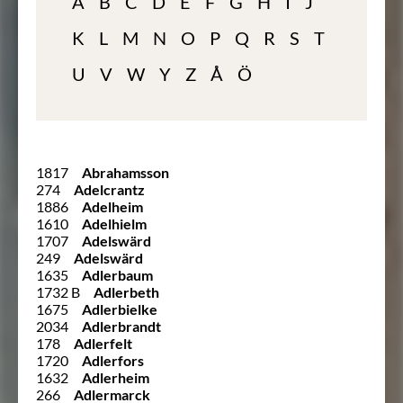
A
B
C
D
E
F
G
H
I
J
K
L
M
N
O
P
Q
R
S
T
U
V
W
Y
Z
Å
Ö
1817
Abrahamsson
274
Adelcrantz
1886
Adelheim
1610
Adelhielm
1707
Adelswärd
249
Adelswärd
1635
Adlerbaum
1732 B
Adlerbeth
1675
Adlerbielke
2034
Adlerbrandt
178
Adlerfelt
1720
Adlerfors
1632
Adlerheim
266
Adlermarck