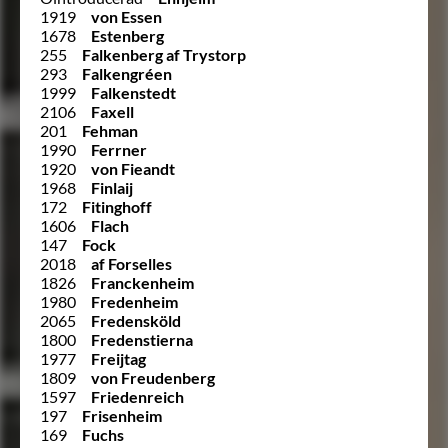
1919
von Essen
1678
Estenberg
255
Falkenberg af Trystorp
293
Falkengréen
1999
Falkenstedt
2106
Faxell
201
Fehman
1990
Ferrner
1920
von Fieandt
1968
Finlaij
172
Fitinghoff
1606
Flach
147
Fock
2018
af Forselles
1826
Franckenheim
1980
Fredenheim
2065
Fredensköld
1800
Fredenstierna
1977
Freijtag
1809
von Freudenberg
1597
Friedenreich
197
Frisenheim
169
Fuchs