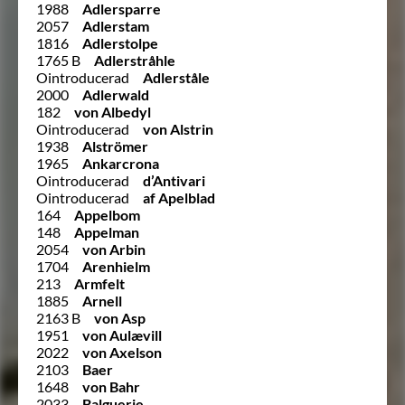
1988
Adlersparre
2057
Adlerstam
1816
Adlerstolpe
1765 B
Adlerstråhle
Ointroducerad
Adlerståle
2000
Adlerwald
182
von Albedyl
Ointroducerad
von Alstrin
1938
Alströmer
1965
Ankarcrona
Ointroducerad
d’Antivari
Ointroducerad
af Apelblad
164
Appelbom
148
Appelman
2054
von Arbin
1704
Arenhielm
213
Armfelt
1885
Arnell
2163 B
von Asp
1951
von Aulævill
2022
von Axelson
2103
Baer
1648
von Bahr
2033
Balguerie