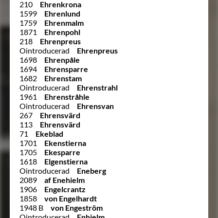
210
Ehrenkrona
1599
Ehrenlund
1759
Ehrenmalm
1871
Ehrenpohl
218
Ehrenpreus
Ointroducerad
Ehrenpreus
1698
Ehrenpåle
1694
Ehrensparre
1682
Ehrenstam
Ointroducerad
Ehrenstrahl
1961
Ehrenstråhle
Ointroducerad
Ehrensvan
267
Ehrensvärd
113
Ehrensvärd
71
Ekeblad
1701
Ekenstierna
1705
Ekesparre
1618
Elgenstierna
Ointroducerad
Eneberg
2089
af Enehielm
1906
Engelcrantz
1858
von Engelhardt
1948 B
von Engeström
Ointroducerad
Enhjelm