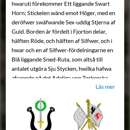
hwaruti förekommer Ett liggande Swart
Horn; Stickelen wänd emot Höger, med en
deröfwer swäfwande Sex-uddig Stjerna af
Guld. Borden är fördelt i Fjorton delar,
hälften Röde, och hälften af Silfwer, och i
hwar och en af Silfwer-fördelningarne en
Blå liggande Sned-Ruta, som altså till
antalet utgöra Sju Stycken, hwilka hafwa
afseende på det Adeliga von Torkenska,
Läs mer
desz Möderne Wapen. Ofwan på Skölden
står en Fri-HerreKrona mellan Twänne
äfwen med Fri-Herrlige Kronor krönte, och
med Fem Gyllende Byglar försedde Öppne
Torner-Hjelmar. Uppå den Högra Hjelm-