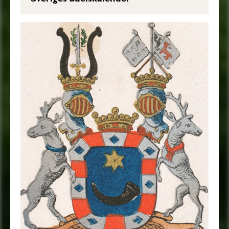
krönter Örn. Sköld-hållare äro till Höger en
Hjort, med ett Blått Guld-kantadt Hals-
band, och till Wänster en Rehn, med en
Röd Silfwer-kantad, och Silfwer-broderad
Lapp-Sehle, bägge naturligt målade, och
med utwände Hufwuden: Alldeles som
detta Wapen med sina rätta Färgor här hos
afmåladt finnes.”
Friherrebrevet i original, FRH.
Transkription: Göran Mörner, 2016-12-
19.