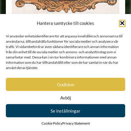
Carpelan - Nr. 281 - Heraldik -
Hantera samtycke till cookies
Stiernstedt och Klingspors vapenbok,
1865-
Vi använder enhetsidentifierare för att anpassa innehållet och annonserna till
användarna, tillhandahålla funktioner för sociala medier och analysera vår
trafik. Vi vidarebefordrar även sådana identifierare och annan information
från din enhet till de sociala medier och annons- och analysföretag som vi
samarbetar med. Dessa kan i sin tur kombinera informationen med annan
information som du har tillhandahållit eller som de har samlat in när du har
använt deras tjänster.
Godkänn
Föremål
Avböj
Visa alla
FILTRERA
Se inställningar
VISAR :
1
AV 1
Cookie Policy
Privacy Statement