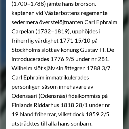
(1700–1788) jämte hans brorson,
kaptenen vid Västerbottens regemente
sedermera överstelöjtnanten Carl Ephraim
Carpelan (1732–1819), upphöjdes i
friherrlig värdighet 1771 15/10 på
Stockholms slott av konung Gustav III. De
introducerades 1776 9/5 under nr 281.
Wilhelm slöt själv sin ättegren 1788 3/7.
Carl Ephraim immatrikulerades
personligen såsom innehavare av
Odensaari (Odensnäs) fideikommiss på
Finlands Riddarhus 1818 28/1 under nr
19 bland friherrar, vilket dock 1859 2/5
utsträcktes till alla hans sonbarn.