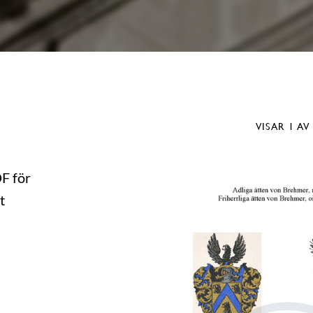
VISAR
1
AV
DF för
t