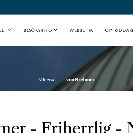
LLT
BESÖKSINFO
WEBBUTIK
OM RIDDAR
Minerva
von Brehmer
er - Friherrlig - 