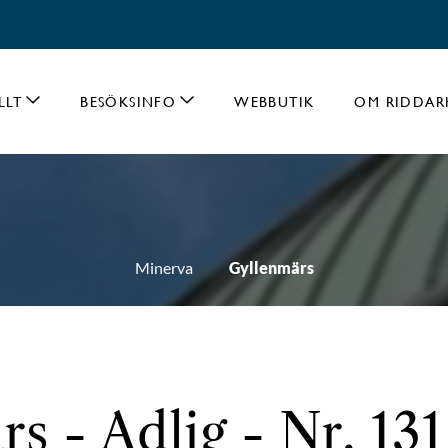
LLT
BESÖKSINFO
WEBBUTIK
OM RIDDAR
Minerva
Gyllenmärs
s - Adlig - Nr. 131