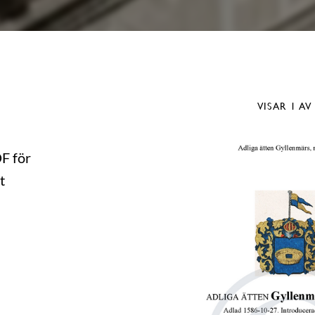
VISAR
1
AV
DF för
t