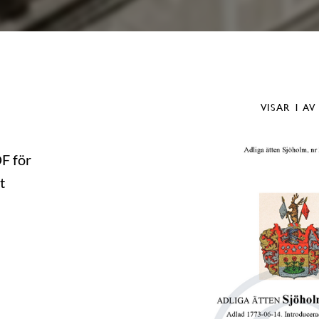
VISAR
1
AV
DF för
t