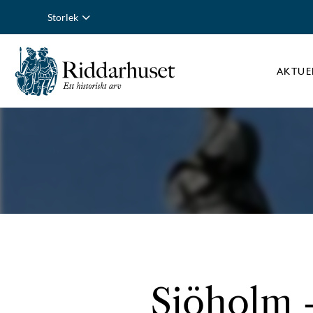
Storlek
AKTUE
Sjöholm -