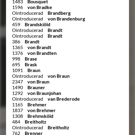
1483
Bousquet
1596
von Bradke
Ointroducerad
Brandberg
Ointroducerad
von Brandenburg
459
Brandskiöld
Ointroducerad
Brandt
Ointroducerad
Brandt
386
Brandt
1365
von Brandt
1376
von Brandten
998
Brase
695
Brask
1091
Braun
Ointroducerad
von Braun
2347
von Braun
1490
Brauner
1292
von Braunjohan
Ointroducerad
van Brederode
1165
Brehmer
1837
von Brehmer
1308
Brehmsköld
484
Breitholtz
Ointroducerad
Breitholtz
762
Brenner