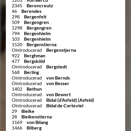
2345
Berencreutz
46
Berendes
298
Bergenfelt
509
Bergengren
1298
Bergengren
794
Bergenhielm
103
Bergenhielm
1520
Bergenstierna
Ointroducerad
Bergenstjerna
922
Berghman
477
Bergsköld
Ointroducerad
Bergstedt
568
Berling
Ointroducerad
von Bernds
Ointroducerad
von Besser
1402
Bethun
Ointroducerad
von Bewert
Ointroducerad
Bidal (d’Asfeld) (Asfeld)
Ointroducerad
Bidal de Corteviel
29
Bielke
28
Bielkenstierna
1169
von Bilang
1466
Bilberg