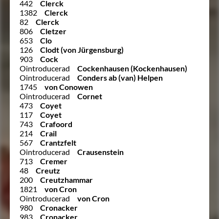
442
Clerck
1382
Clerck
82
Clerck
806
Cletzer
653
Clo
126
Clodt (von Jürgensburg)
903
Cock
Ointroducerad
Cockenhausen (Kockenhausen)
Ointroducerad
Conders ab (van) Helpen
1745
von Conowen
Ointroducerad
Cornet
473
Coyet
117
Coyet
743
Crafoord
214
Crail
567
Crantzfelt
Ointroducerad
Crausenstein
713
Cremer
48
Creutz
200
Creutzhammar
1821
von Cron
Ointroducerad
von Cron
980
Cronacker
983
Cronacker