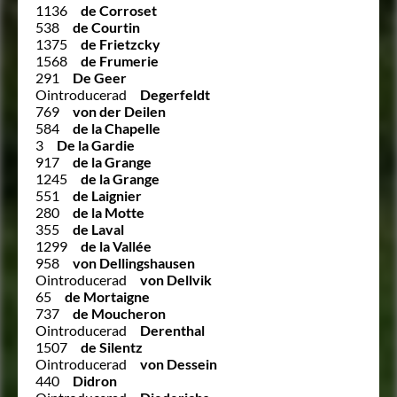
1136
de Corroset
538
de Courtin
1375
de Frietzcky
1568
de Frumerie
291
De Geer
Ointroducerad
Degerfeldt
769
von der Deilen
584
de la Chapelle
3
De la Gardie
917
de la Grange
1245
de la Grange
551
de Laignier
280
de la Motte
355
de Laval
1299
de la Vallée
958
von Dellingshausen
Ointroducerad
von Dellvik
65
de Mortaigne
737
de Moucheron
Ointroducerad
Derenthal
1507
de Silentz
Ointroducerad
von Dessein
440
Didron