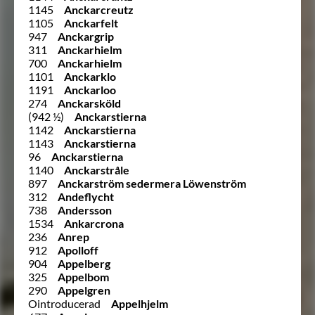
1145
Anckarcreutz
1105
Anckarfelt
947
Anckargrip
311
Anckarhielm
700
Anckarhielm
1101
Anckarklo
1191
Anckarloo
274
Anckarsköld
(942 ½)
Anckarstierna
1142
Anckarstierna
1143
Anckarstierna
96
Anckarstierna
1140
Anckarstråle
897
Anckarström sedermera Löwenström
312
Andeflycht
738
Andersson
1534
Ankarcrona
236
Anrep
912
Apolloff
904
Appelberg
325
Appelbom
290
Appelgren
Ointroducerad
Appelhjelm