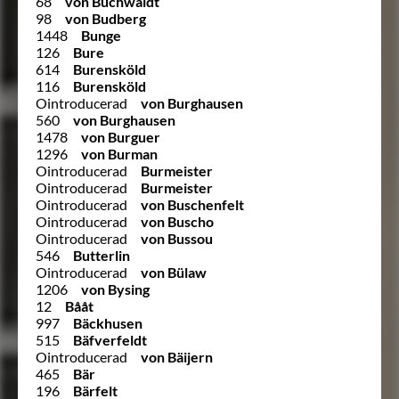
68
von Buchwaldt
98
von Budberg
1448
Bunge
126
Bure
614
Burensköld
116
Burensköld
Ointroducerad
von Burghausen
560
von Burghausen
1478
von Burguer
1296
von Burman
Ointroducerad
Burmeister
Ointroducerad
Burmeister
Ointroducerad
von Buschenfelt
Ointroducerad
von Buscho
Ointroducerad
von Bussou
546
Butterlin
Ointroducerad
von Bülaw
1206
von Bysing
12
Bååt
997
Bäckhusen
515
Bäfverfeldt
Ointroducerad
von Bäijern
465
Bär
196
Bärfelt