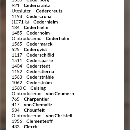
921
Cedercrantz
Utesluten
Cedercreutz
1198
Cedercrona
(1071 ½)
Cederhielm
134
Cederhielm
1485
Cederholm
Ointroducerad
Cederholm
1565
Cedermarck
525
Cederqvist
1117
Cederschiöld
1511
Cedersparre
1404
Cederstedt
1152
Cederstierna
1563
Cederstråhle
1062
Cederström
1560 C
Celsing
Ointroducerad
von Ceumern
765
Charpentier
417
von Chemnitz
534
Chounfelt
Ointroducerad
von Christell
1956
Clementeoff
433
Clerck