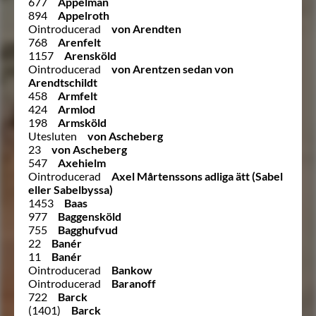
677
Appelman
894
Appelroth
Ointroducerad
von Arendten
768
Arenfelt
1157
Arensköld
Ointroducerad
von Arentzen sedan von
Arendtschildt
458
Armfelt
424
Armlod
198
Armsköld
Utesluten
von Ascheberg
23
von Ascheberg
547
Axehielm
Ointroducerad
Axel Mårtenssons adliga ätt (Sabel
eller Sabelbyssa)
1453
Baas
977
Baggensköld
755
Bagghufvud
22
Banér
11
Banér
Ointroducerad
Bankow
Ointroducerad
Baranoff
722
Barck
(1401)
Barck