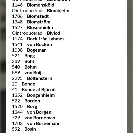
1146
Blomensköld
Ointroducerad
Blomhjelm
1786
Blomstedt
1348
Blomström
1527
Blosenhielm
Ointroducerad
Blylod
1174
Bock från Lahmes
1541
von Bocken
1038
Bogeman
521
Bogg
389
Bohl
540
Bohm
899
von Boij
2295
Boltenstern
20
Bonde
41
Bonde af Björnö
1352
Bongenhielm
522
Bordon
1570
Borg
1344
von Borgen
729
von Borneman
1783
von Bornemann
592
Bosin