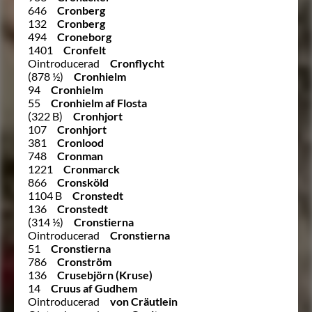
646
Cronberg
132
Cronberg
494
Croneborg
1401
Cronfelt
Ointroducerad
Cronflycht
(878 ½)
Cronhielm
94
Cronhielm
55
Cronhielm af Flosta
(322 B)
Cronhjort
107
Cronhjort
381
Cronlood
748
Cronman
1221
Cronmarck
866
Cronsköld
1104 B
Cronstedt
136
Cronstedt
(314 ½)
Cronstierna
Ointroducerad
Cronstierna
51
Cronstierna
786
Cronström
136
Crusebjörn (Kruse)
14
Cruus af Gudhem
Ointroducerad
von Cräutlein