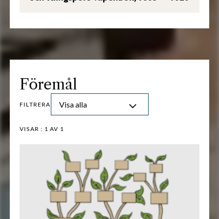
Föremål
Visa alla
FILTRERA
VISAR :
1
AV 1