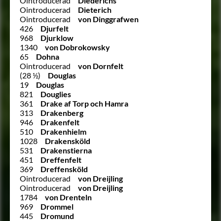
Ointroducerad
Diederichs
Ointroducerad
Dieterich
Ointroducerad
von Dinggrafwen
426
Djurfelt
968
Djurklow
1340
von Dobrokowsky
65
Dohna
Ointroducerad
von Dornfelt
(28 ½)
Douglas
19
Douglas
821
Douglies
361
Drake af Torp och Hamra
313
Drakenberg
946
Drakenfelt
510
Drakenhielm
1028
Drakensköld
531
Drakenstierna
451
Dreffenfelt
369
Dreffensköld
Ointroducerad
von Dreijling
Ointroducerad
von Dreijling
1784
von Drenteln
969
Drommel
445
Dromund