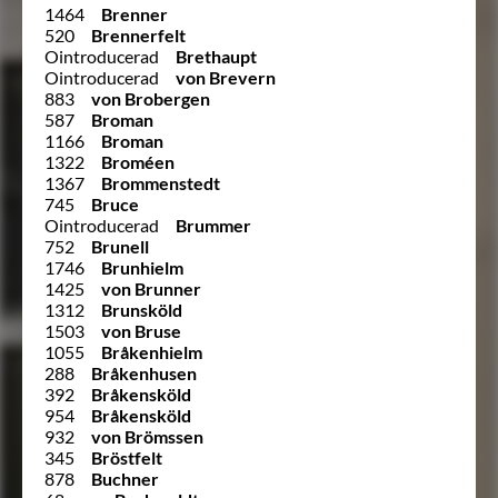
1464
Brenner
520
Brennerfelt
Ointroducerad
Brethaupt
Ointroducerad
von Brevern
883
von Brobergen
587
Broman
1166
Broman
1322
Broméen
1367
Brommenstedt
745
Bruce
Ointroducerad
Brummer
752
Brunell
1746
Brunhielm
1425
von Brunner
1312
Brunsköld
1503
von Bruse
1055
Bråkenhielm
288
Bråkenhusen
392
Bråkensköld
954
Bråkensköld
932
von Brömssen
345
Bröstfelt
878
Buchner