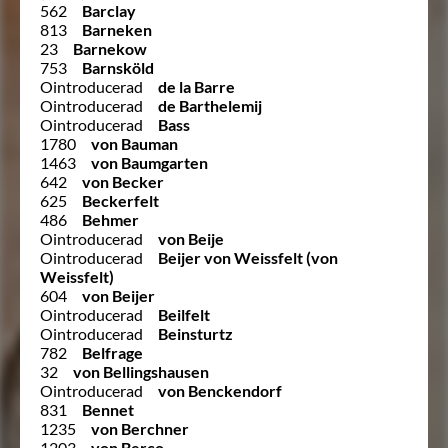
562
Barclay
813
Barneken
23
Barnekow
753
Barnsköld
Ointroducerad
de la Barre
Ointroducerad
de Barthelemij
Ointroducerad
Bass
1780
von Bauman
1463
von Baumgarten
642
von Becker
625
Beckerfelt
486
Behmer
Ointroducerad
von Beije
Ointroducerad
Beijer von Weissfelt (von
Weissfelt)
604
von Beijer
Ointroducerad
Beilfelt
Ointroducerad
Beinsturtz
782
Belfrage
32
von Bellingshausen
Ointroducerad
von Benckendorf
831
Bennet
1235
von Berchner
1203
von Berco