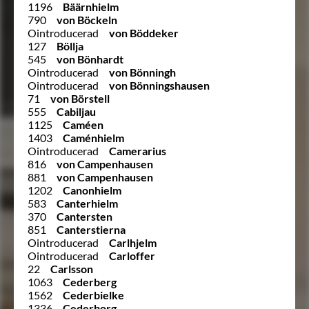
1196
Bäärnhielm
790
von Böckeln
Ointroducerad
von Böddeker
127
Böllja
545
von Bönhardt
Ointroducerad
von Bönningh
Ointroducerad
von Bönningshausen
71
von Börstell
555
Cabiljau
1125
Caméen
1403
Caménhielm
Ointroducerad
Camerarius
816
von Campenhausen
881
von Campenhausen
1202
Canonhielm
583
Canterhielm
370
Cantersten
851
Canterstierna
Ointroducerad
Carlhjelm
Ointroducerad
Carloffer
22
Carlsson
1063
Cederberg
1562
Cederbielke
1336
Cederborg