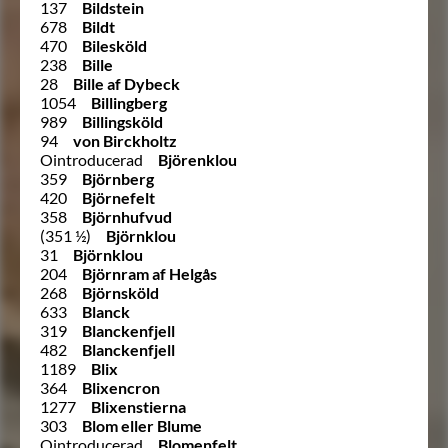
137
Bildstein
678
Bildt
470
Bilesköld
238
Bille
28
Bille af Dybeck
1054
Billingberg
989
Billingsköld
94
von Birckholtz
Ointroducerad
Björenklou
359
Björnberg
420
Björnefelt
358
Björnhufvud
(351 ½)
Björnklou
31
Björnklou
204
Björnram af Helgås
268
Björnsköld
633
Blanck
319
Blanckenfjell
482
Blanckenfjell
1189
Blix
364
Blixencron
1277
Blixenstierna
303
Blom eller Blume
Ointroducerad
Blomenfelt