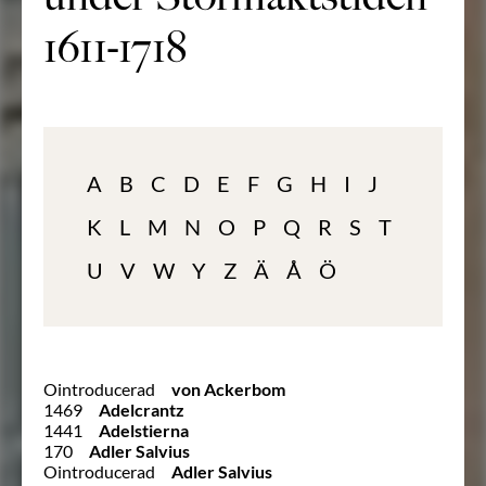
1611-1718
A
B
C
D
E
F
G
H
I
J
K
L
M
N
O
P
Q
R
S
T
U
V
W
Y
Z
Ä
Å
Ö
Ointroducerad
von Ackerbom
1469
Adelcrantz
1441
Adelstierna
170
Adler Salvius
Ointroducerad
Adler Salvius