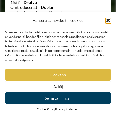
1557
Drufva
Ointroducerad
Dublar
Ointroducerad
von Duderberg
Ointroducerad
von Dunte
Hantera samtycke till cookies
721
von Dunten
Ointroducerad
von Dunten
609
Duréel
Vi använder enhetsidentifierare för att anpassa innehållet och annonserna till
773
Du Rees
användarna, tillhandahålla funktioner för sociala medier och analysera vår
422
Durell
trafik. Vi vidarebefordrar även sådana identifierare och annan information
666
Du Rietz
från din enhet till de sociala medier och annons- och analysföretag som vi
samarbetar med. Dessa kan i sin tur kombinera informationen med annan
544
Dusensköld
information som du har tillhandahållit eller som de har samlat in när du har
241
Duwall
använt deras tjänster.
64
Duwall
Utesluten
von Düben
Utesluten
von Düben
Godkänn
1785
von Düben
135
von Düben
207
Dücker
Avböj
(122)
Dücker
1519
von Döbeln
Se inställningar
Ointroducerad
von Döringh
Ointroducerad
Ebersköld
Cookie Policy
Privacy Statement
1461
von Eccard
Ointroducerad
Eckhof