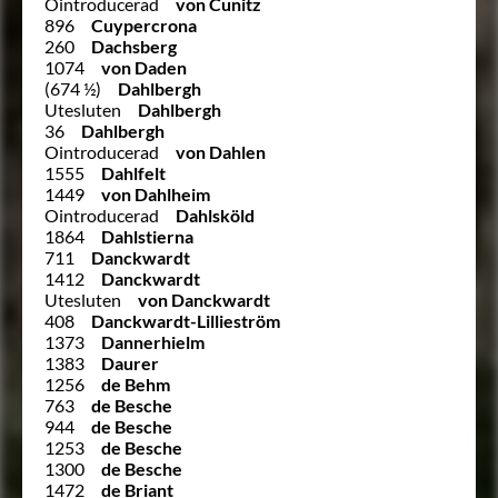
Ointroducerad
von Cunitz
896
Cuypercrona
260
Dachsberg
1074
von Daden
(674 ½)
Dahlbergh
Utesluten
Dahlbergh
36
Dahlbergh
Ointroducerad
von Dahlen
1555
Dahlfelt
1449
von Dahlheim
Ointroducerad
Dahlsköld
1864
Dahlstierna
711
Danckwardt
1412
Danckwardt
Utesluten
von Danckwardt
408
Danckwardt-Lillieström
1373
Dannerhielm
1383
Daurer
1256
de Behm
763
de Besche
944
de Besche
1253
de Besche
1300
de Besche
1472
de Briant