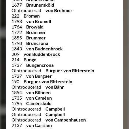
1677
Braunersköld
Ointroducerad
von Brehmer
222
Broman
1793
von Bromell
1764
Browald
1772
Brummer
1855
Brummer
1798
Bruncrona
1843
von Buddenbrock
209
von Buddenbrock
214
Bunge
1737
Bungencrona
Ointroducerad
Burguer von Ritterstein
1727
von Burguer
190
Burguer von Ritterstein
Ointroducerad
von Bähr
1854
von Böhnen
1735
von Caméen
1795
Caménsköld
Ointroducerad
Campbell
Ointroducerad
Campbell
Ointroducerad
von Campenhausen
2137
von Carisien