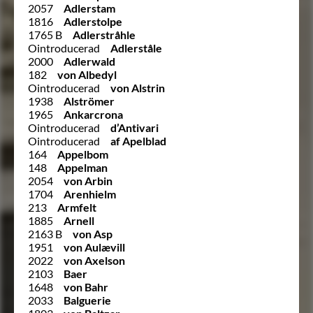
2057
Adlerstam
1816
Adlerstolpe
1765 B
Adlerstråhle
Ointroducerad
Adlerståle
2000
Adlerwald
182
von Albedyl
Ointroducerad
von Alstrin
1938
Alströmer
1965
Ankarcrona
Ointroducerad
d’Antivari
Ointroducerad
af Apelblad
164
Appelbom
148
Appelman
2054
von Arbin
1704
Arenhielm
213
Armfelt
1885
Arnell
2163 B
von Asp
1951
von Aulævill
2022
von Axelson
2103
Baer
1648
von Bahr
2033
Balguerie