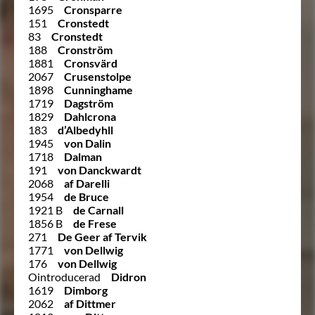
1695
Cronsparre
151
Cronstedt
83
Cronstedt
188
Cronström
1881
Cronsvärd
2067
Crusenstolpe
1898
Cunninghame
1719
Dagström
1829
Dahlcrona
183
d’Albedyhll
1945
von Dalin
1718
Dalman
191
von Danckwardt
2068
af Darelli
1954
de Bruce
1921 B
de Carnall
1856 B
de Frese
271
De Geer af Tervik
1771
von Dellwig
176
von Dellwig
Ointroducerad
Didron
1619
Dimborg
2062
af Dittmer