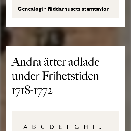
Genealogi
•
Riddarhusets stamtavlor
Andra ätter adlade
under Frihetstiden
1718-1772
A
B
C
D
E
F
G
H
I
J