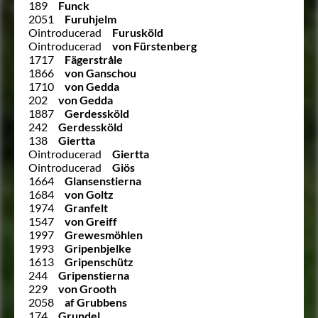
189
Funck
2051
Furuhjelm
Ointroducerad
Furusköld
Ointroducerad
von Fürstenberg
1717
Fägerstråle
1866
von Ganschou
1710
von Gedda
202
von Gedda
1887
Gerdessköld
242
Gerdessköld
138
Giertta
Ointroducerad
Giertta
Ointroducerad
Giös
1664
Glansenstierna
1684
von Goltz
1974
Granfelt
1547
von Greiff
1997
Grewesmöhlen
1993
Gripenbjelke
1613
Gripenschütz
244
Gripenstierna
229
von Grooth
2058
af Grubbens
174
Grundel