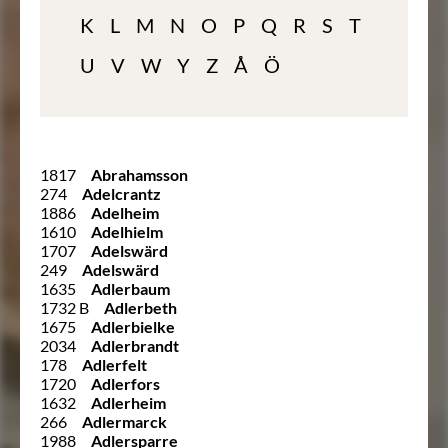
K
L
M
N
O
P
Q
R
S
T
U
V
W
Y
Z
Å
Ö
1817
Abrahamsson
274
Adelcrantz
1886
Adelheim
1610
Adelhielm
1707
Adelswärd
249
Adelswärd
1635
Adlerbaum
1732 B
Adlerbeth
1675
Adlerbielke
2034
Adlerbrandt
178
Adlerfelt
1720
Adlerfors
1632
Adlerheim
266
Adlermarck
1988
Adlersparre