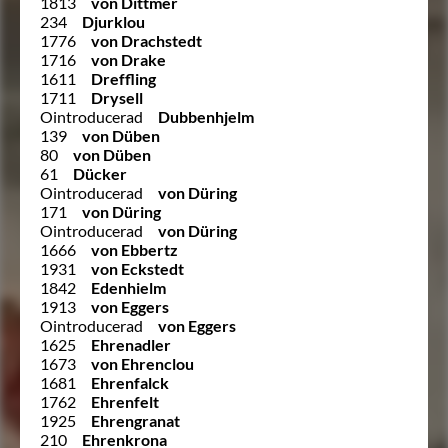
1813
von Dittmer
234
Djurklou
1776
von Drachstedt
1716
von Drake
1611
Dreffling
1711
Drysell
Ointroducerad
Dubbenhjelm
139
von Düben
80
von Düben
61
Dücker
Ointroducerad
von Düring
171
von Düring
Ointroducerad
von Düring
1666
von Ebbertz
1931
von Eckstedt
1842
Edenhielm
1913
von Eggers
Ointroducerad
von Eggers
1625
Ehrenadler
1673
von Ehrenclou
1681
Ehrenfalck
1762
Ehrenfelt
1925
Ehrengranat
210
Ehrenkrona