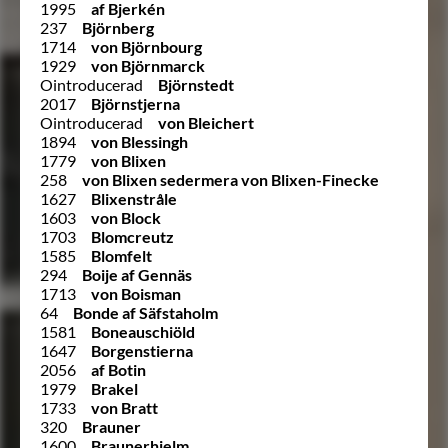
1995
af Bjerkén
237
Björnberg
1714
von Björnbourg
1929
von Björnmarck
Ointroducerad
Björnstedt
2017
Björnstjerna
Ointroducerad
von Bleichert
1894
von Blessingh
1779
von Blixen
258
von Blixen sedermera von Blixen-Finecke
1627
Blixenstråle
1603
von Block
1703
Blomcreutz
1585
Blomfelt
294
Boije af Gennäs
1713
von Boisman
64
Bonde af Säfstaholm
1581
Boneauschiöld
1647
Borgenstierna
2056
af Botin
1979
Brakel
1733
von Bratt
320
Brauner
1600
Braunerhielm