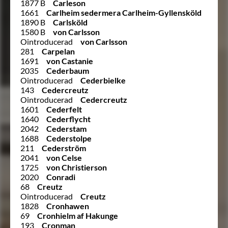
1877 B
Carleson
1661
Carlheim sedermera Carlheim-Gyllensköld
1890 B
Carlsköld
1580 B
von Carlsson
Ointroducerad
von Carlsson
281
Carpelan
1691
von Castanie
2035
Cederbaum
Ointroducerad
Cederbielke
143
Cedercreutz
Ointroducerad
Cedercreutz
1601
Cederfelt
1640
Cederflycht
2042
Cederstam
1688
Cederstolpe
211
Cederström
2041
von Celse
1725
von Christierson
2020
Conradi
68
Creutz
Ointroducerad
Creutz
1828
Cronhawen
69
Cronhielm af Hakunge
193
Cronman