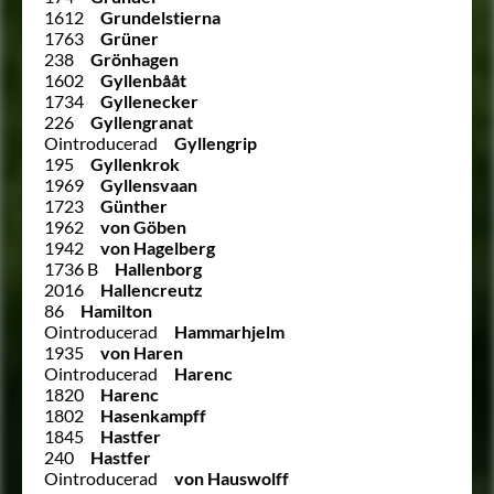
1612
Grundelstierna
1763
Grüner
238
Grönhagen
1602
Gyllenbååt
1734
Gyllenecker
226
Gyllengranat
Ointroducerad
Gyllengrip
195
Gyllenkrok
1969
Gyllensvaan
1723
Günther
1962
von Göben
1942
von Hagelberg
1736 B
Hallenborg
2016
Hallencreutz
86
Hamilton
Ointroducerad
Hammarhjelm
1935
von Haren
Ointroducerad
Harenc
1820
Harenc
1802
Hasenkampff
1845
Hastfer
240
Hastfer
Ointroducerad
von Hauswolff