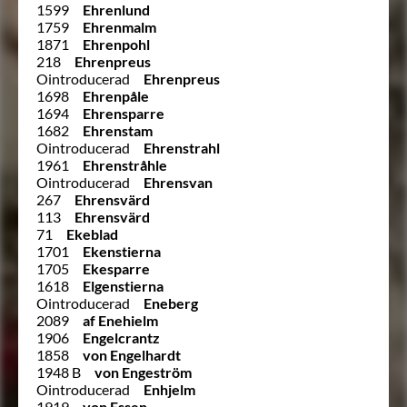
1599
Ehrenlund
1759
Ehrenmalm
1871
Ehrenpohl
218
Ehrenpreus
Ointroducerad
Ehrenpreus
1698
Ehrenpåle
1694
Ehrensparre
1682
Ehrenstam
Ointroducerad
Ehrenstrahl
1961
Ehrenstråhle
Ointroducerad
Ehrensvan
267
Ehrensvärd
113
Ehrensvärd
71
Ekeblad
1701
Ekenstierna
1705
Ekesparre
1618
Elgenstierna
Ointroducerad
Eneberg
2089
af Enehielm
1906
Engelcrantz
1858
von Engelhardt
1948 B
von Engeström
Ointroducerad
Enhjelm
1919
von Essen