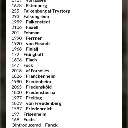
1678
Estenberg
255
Falkenberg af Trystorp
293
Falkengréen
1999
Falkenstedt
2106
Faxell
201
Fehman
1990
Ferrner
1920
von Fieandt
1968
Finlaij
172
Fitinghoff
1606
Flach
147
Fock
2018
af Forselles
1826
Franckenheim
1980
Fredenheim
2065
Fredensköld
1800
Fredenstierna
1977
Freijtag
1809
von Freudenberg
1597
Friedenreich
197
Frisenheim
169
Fuchs
Ointroducerad
Funck