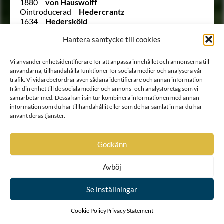
1880
von Hauswolff
Ointroducerad
Hedercrantz
1634
Hedersköld
2066
Hedersvärd
Hantera samtycke till cookies
288
von Hegardt
2025
von Heidenstam
1983
Heijkenskjöld
Vi använder enhetsidentifierare för att anpassa innehållet och annonserna till
1841
von Heland
användarna, tillhandahålla funktioner för sociala medier och analysera vår
1669
von Hempel
trafik. Vi vidarebefordrar även sådana identifierare och annan information
1670
von Henel
från din enhet till de sociala medier och annons- och analysföretag som vi
1928
Hercules
samarbetar med. Dessa kan i sin tur kombinera informationen med annan
1896 B
von Hermansson
information som du har tillhandahållit eller som de har samlat in när du har
256
von Hermansson
använt deras tjänster.
90
von Hermansson
272
Hermelin
Godkänn
1853
Hertell
2021
Hertzenhielm
82
von Hessenstein
Avböj
250
Hierta
2012
Hiort af Ornäs
Se inställningar
2002
Hisinger
Ointroducerad
Hjärne
Ointroducerad
Hjärne
Cookie Policy
Privacy Statement
1689
Hoenstierna