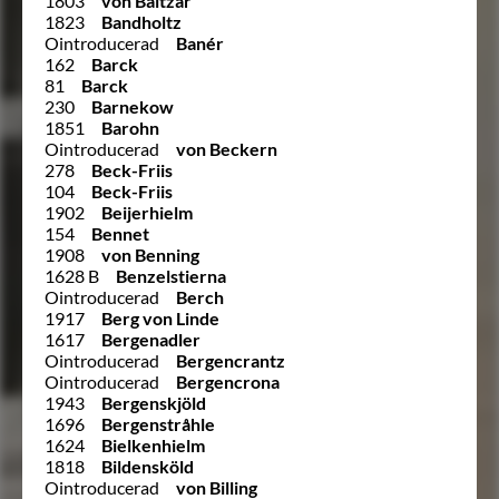
1803
von Baltzar
1823
Bandholtz
Ointroducerad
Banér
162
Barck
81
Barck
230
Barnekow
1851
Barohn
Ointroducerad
von Beckern
278
Beck-Friis
104
Beck-Friis
1902
Beijerhielm
154
Bennet
1908
von Benning
1628 B
Benzelstierna
Ointroducerad
Berch
1917
Berg von Linde
1617
Bergenadler
Ointroducerad
Bergencrantz
Ointroducerad
Bergencrona
1943
Bergenskjöld
1696
Bergenstråhle
1624
Bielkenhielm
1818
Bildensköld
Ointroducerad
von Billing