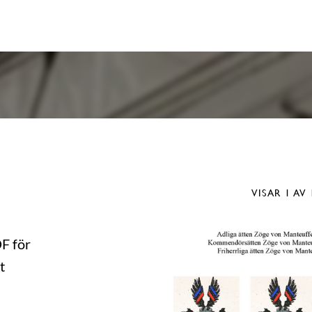
VISAR
1
AV 
DF för
t