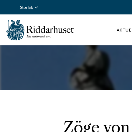
Storlek
AKTUE
Zöge von