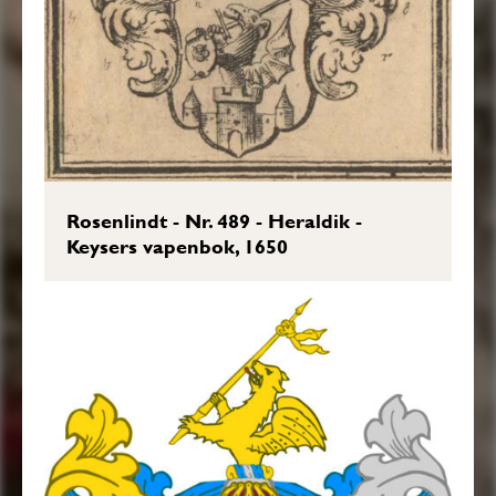
Lindorm sig sträcker, hafwandes uti den
högre rammen ett Swärd, och uti den
wänstra en Blå Skiöld med en Röd Roos
uti; Åfwan uppå Skiölden en öpen
Tornerehielm, Crantzen och täcket med
hwitt, guult och Blått fördelte, ofwan uppå
Rosenlindt - Nr. 489 - Heraldik -
hielmen i lika måtto en half flygande
Keysers vapenbok, 1650
Lindorm, som upprätt utur ett Torn fattar
med begge rammarne en Lantze
omwäfwad med ett guult Band, aldeles
som det med sine rätte och egentelige
Färgor här afmålat finnes.”
Sköldebrevsavskrifter, RHA, 09:052.