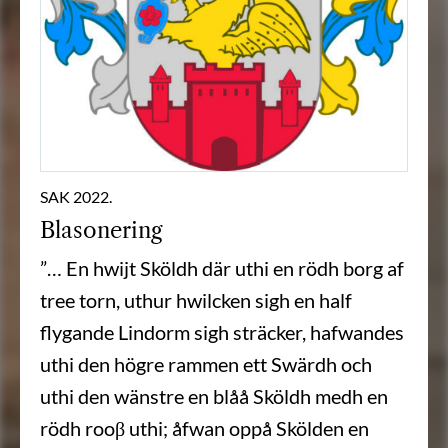
SAK 2022.
Blasonering
”… En hwijt Sköldh där uthi en rödh borg af
tree torn, uthur hwilcken sigh en half
flygande Lindorm sigh sträcker, hafwandes
uthi den högre rammen ett Swärdh och
uthi den wänstre en blåå Sköldh medh en
rödh rooβ uthi; åfwan oppå Skölden en