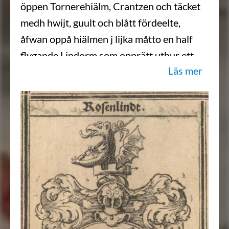
öppen Tornerehiälm, Crantzen och täcket
medh hwijt, guult och blått fördeelte,
åfwan oppå hiälmen j lijka måtto en half
flygande Lindorm som opprätt uthur ett
Läs mer
Torn fattar medh begge rammarne en
Lantze omwäfwadh medh ett gult bandh,
aldeles som dedh medh sine rätte och
ägentlige färgor här afmåladt finnes.”
Sköldebrevsavskrifter, RHA, 01:040.
Transkription: Karin Borgkvist Ljung,
2017-09-29.
”… en hwijt Skiöld, der uti en Röd borg af
tre Torn, utur hwilken sig en half flygande