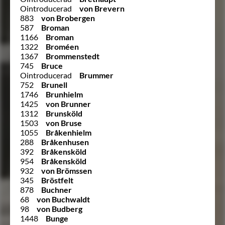
Ointroducerad
von Brevern
883
von Brobergen
587
Broman
1166
Broman
1322
Broméen
1367
Brommenstedt
745
Bruce
Ointroducerad
Brummer
752
Brunell
1746
Brunhielm
1425
von Brunner
1312
Brunsköld
1503
von Bruse
1055
Bråkenhielm
288
Bråkenhusen
392
Bråkensköld
954
Bråkensköld
932
von Brömssen
345
Bröstfelt
878
Buchner
68
von Buchwaldt
98
von Budberg
1448
Bunge