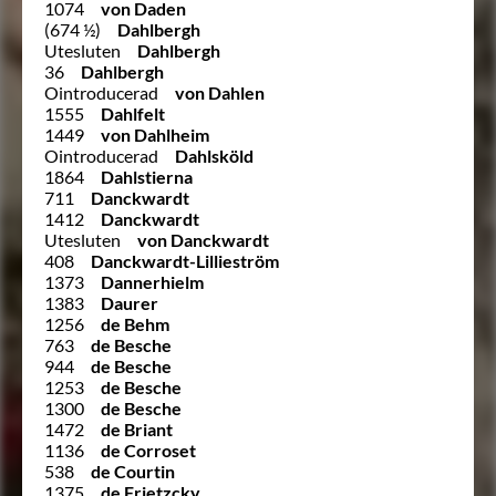
1074
von Daden
(674 ½)
Dahlbergh
Utesluten
Dahlbergh
36
Dahlbergh
Ointroducerad
von Dahlen
1555
Dahlfelt
1449
von Dahlheim
Ointroducerad
Dahlsköld
1864
Dahlstierna
711
Danckwardt
1412
Danckwardt
Utesluten
von Danckwardt
408
Danckwardt-Lillieström
1373
Dannerhielm
1383
Daurer
1256
de Behm
763
de Besche
944
de Besche
1253
de Besche
1300
de Besche
1472
de Briant
1136
de Corroset
538
de Courtin
1375
de Frietzcky