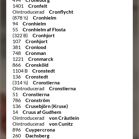
1401
Cronfelt
Ointroducerad
Cronflycht
(878 ½)
Cronhielm
94
Cronhielm
55
Cronhielm af Flosta
(322 B)
Cronhjort
107
Cronhjort
381
Cronlood
748
Cronman
1221
Cronmarck
866
Cronsköld
1104 B
Cronstedt
136
Cronstedt
(314 ½)
Cronstierna
Ointroducerad
Cronstierna
51
Cronstierna
786
Cronström
136
Crusebjörn (Kruse)
14
Cruus af Gudhem
Ointroducerad
von Cräutlein
Ointroducerad
von Cunitz
896
Cuypercrona
260
Dachsberg