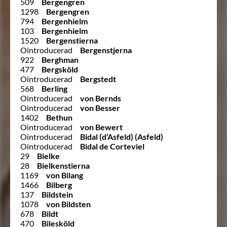
509
Bergengren
1298
Bergengren
794
Bergenhielm
103
Bergenhielm
1520
Bergenstierna
Ointroducerad
Bergenstjerna
922
Berghman
477
Bergsköld
Ointroducerad
Bergstedt
568
Berling
Ointroducerad
von Bernds
Ointroducerad
von Besser
1402
Bethun
Ointroducerad
von Bewert
Ointroducerad
Bidal (d’Asfeld) (Asfeld)
Ointroducerad
Bidal de Corteviel
29
Bielke
28
Bielkenstierna
1169
von Bilang
1466
Bilberg
137
Bildstein
1078
von Bildsten
678
Bildt
470
Bilesköld