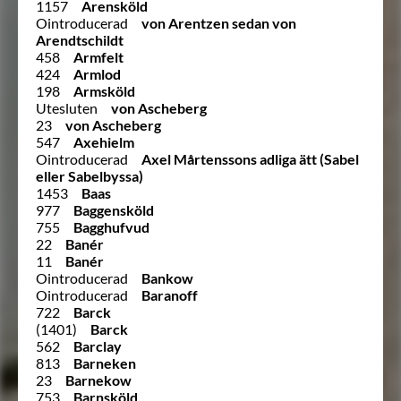
1157
Arensköld
Ointroducerad
von Arentzen sedan von
Arendtschildt
458
Armfelt
424
Armlod
198
Armsköld
Utesluten
von Ascheberg
23
von Ascheberg
547
Axehielm
Ointroducerad
Axel Mårtenssons adliga ätt (Sabel
eller Sabelbyssa)
1453
Baas
977
Baggensköld
755
Bagghufvud
22
Banér
11
Banér
Ointroducerad
Bankow
Ointroducerad
Baranoff
722
Barck
(1401)
Barck
562
Barclay
813
Barneken
23
Barnekow
753
Barnsköld