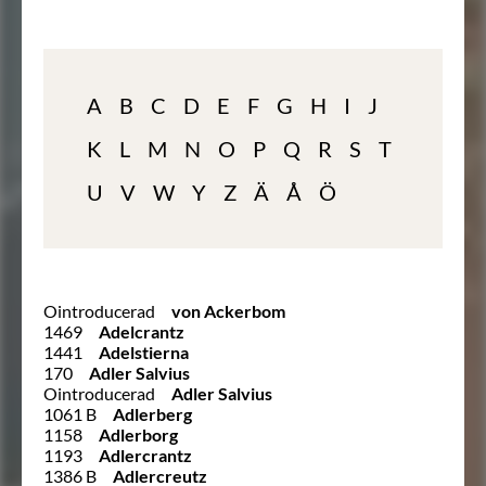
A
B
C
D
E
F
G
H
I
J
K
L
M
N
O
P
Q
R
S
T
U
V
W
Y
Z
Ä
Å
Ö
Ointroducerad
von Ackerbom
1469
Adelcrantz
1441
Adelstierna
170
Adler Salvius
Ointroducerad
Adler Salvius
1061 B
Adlerberg
1158
Adlerborg
1193
Adlercrantz
1386 B
Adlercreutz