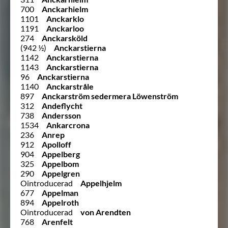
700
Anckarhielm
1101
Anckarklo
1191
Anckarloo
274
Anckarsköld
(942 ½)
Anckarstierna
1142
Anckarstierna
1143
Anckarstierna
96
Anckarstierna
1140
Anckarstråle
897
Anckarström sedermera Löwenström
312
Andeflycht
738
Andersson
1534
Ankarcrona
236
Anrep
912
Apolloff
904
Appelberg
325
Appelbom
290
Appelgren
Ointroducerad
Appelhjelm
677
Appelman
894
Appelroth
Ointroducerad
von Arendten
768
Arenfelt