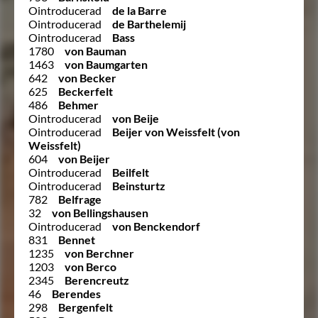
Ointroducerad
de la Barre
Ointroducerad
de Barthelemij
Ointroducerad
Bass
1780
von Bauman
1463
von Baumgarten
642
von Becker
625
Beckerfelt
486
Behmer
Ointroducerad
von Beije
Ointroducerad
Beijer von Weissfelt (von
Weissfelt)
604
von Beijer
Ointroducerad
Beilfelt
Ointroducerad
Beinsturtz
782
Belfrage
32
von Bellingshausen
Ointroducerad
von Benckendorf
831
Bennet
1235
von Berchner
1203
von Berco
2345
Berencreutz
46
Berendes
298
Bergenfelt