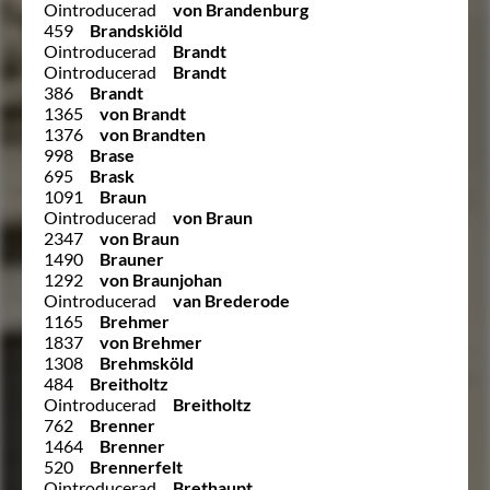
Ointroducerad
von Brandenburg
459
Brandskiöld
Ointroducerad
Brandt
Ointroducerad
Brandt
386
Brandt
1365
von Brandt
1376
von Brandten
998
Brase
695
Brask
1091
Braun
Ointroducerad
von Braun
2347
von Braun
1490
Brauner
1292
von Braunjohan
Ointroducerad
van Brederode
1165
Brehmer
1837
von Brehmer
1308
Brehmsköld
484
Breitholtz
Ointroducerad
Breitholtz
762
Brenner
1464
Brenner
520
Brennerfelt
Ointroducerad
Brethaupt