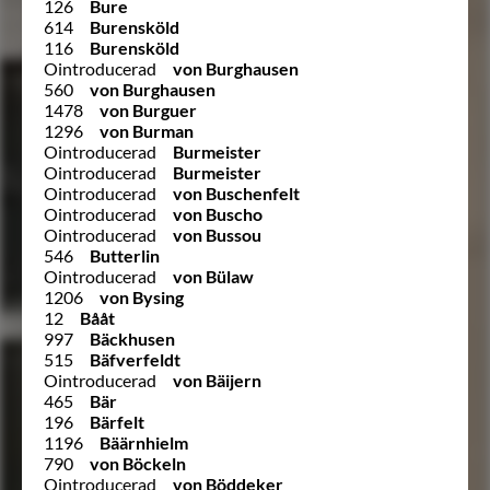
126
Bure
614
Burensköld
116
Burensköld
Ointroducerad
von Burghausen
560
von Burghausen
1478
von Burguer
1296
von Burman
Ointroducerad
Burmeister
Ointroducerad
Burmeister
Ointroducerad
von Buschenfelt
Ointroducerad
von Buscho
Ointroducerad
von Bussou
546
Butterlin
Ointroducerad
von Bülaw
1206
von Bysing
12
Bååt
997
Bäckhusen
515
Bäfverfeldt
Ointroducerad
von Bäijern
465
Bär
196
Bärfelt
1196
Bäärnhielm
790
von Böckeln
Ointroducerad
von Böddeker