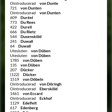
Ointroducerad
von Dunte
721
von Dunten
Ointroducerad
von Dunten
609
Duréel
773
Du Rees
422
Durell
666
Du Rietz
544
Dusensköld
241
Duwall
64
Duwall
Utesluten
von Düben
Utesluten
von Düben
1785
von Düben
135
von Düben
207
Dücker
(122)
Dücker
1519
von Döbeln
Ointroducerad
von Döringh
Ointroducerad
Ebersköld
1461
von Eccard
Ointroducerad
Eckhof
1129
Edelfelt
617
Edenberg