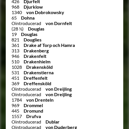
426
Djurfelt
968
Djurklow
1340
von Dobrokowsky
65
Dohna
Ointroducerad
von Dornfelt
(28 ½)
Douglas
19
Douglas
821
Douglies
361
Drake af Torp och Hamra
313
Drakenberg
946
Drakenfelt
510
Drakenhielm
1028
Drakensköld
531
Drakenstierna
451
Dreffenfelt
369
Dreffensköld
Ointroducerad
von Dreijling
Ointroducerad
von Dreijling
1784
von Drenteln
969
Drommel
445
Dromund
1557
Drufva
Ointroducerad
Dublar
Ointroducerad
von Duderberg