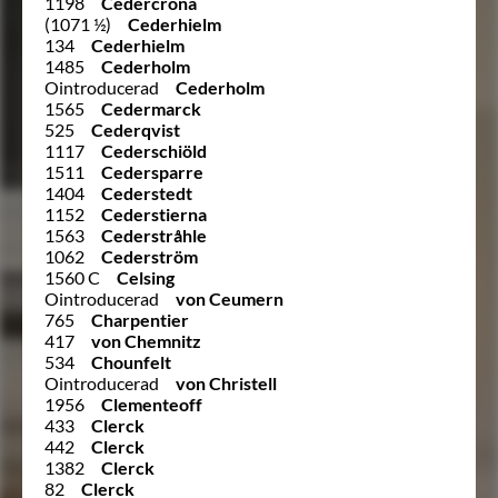
1198
Cedercrona
(1071 ½)
Cederhielm
134
Cederhielm
1485
Cederholm
Ointroducerad
Cederholm
1565
Cedermarck
525
Cederqvist
1117
Cederschiöld
1511
Cedersparre
1404
Cederstedt
1152
Cederstierna
1563
Cederstråhle
1062
Cederström
1560 C
Celsing
Ointroducerad
von Ceumern
765
Charpentier
417
von Chemnitz
534
Chounfelt
Ointroducerad
von Christell
1956
Clementeoff
433
Clerck
442
Clerck
1382
Clerck
82
Clerck