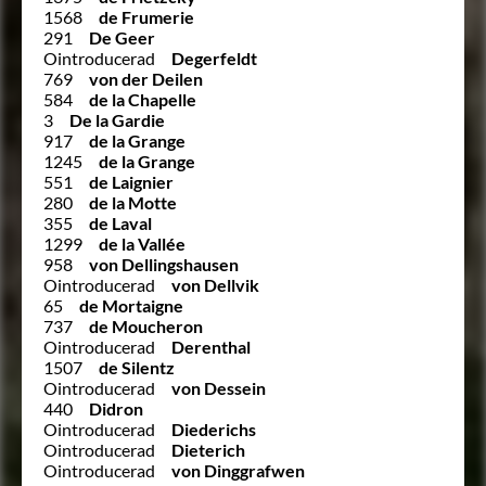
1568
de Frumerie
291
De Geer
Ointroducerad
Degerfeldt
769
von der Deilen
584
de la Chapelle
3
De la Gardie
917
de la Grange
1245
de la Grange
551
de Laignier
280
de la Motte
355
de Laval
1299
de la Vallée
958
von Dellingshausen
Ointroducerad
von Dellvik
65
de Mortaigne
737
de Moucheron
Ointroducerad
Derenthal
1507
de Silentz
Ointroducerad
von Dessein
440
Didron
Ointroducerad
Diederichs
Ointroducerad
Dieterich
Ointroducerad
von Dinggrafwen