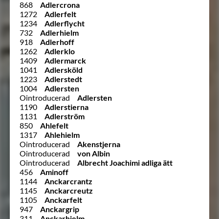
868
Adlercrona
1272
Adlerfelt
1234
Adlerflycht
732
Adlerhielm
918
Adlerhoff
1262
Adlerklo
1409
Adlermarck
1041
Adlersköld
1223
Adlerstedt
1004
Adlersten
Ointroducerad
Adlersten
1190
Adlerstierna
1131
Adlerström
850
Ahlefelt
1317
Ahlehielm
Ointroducerad
Akenstjerna
Ointroducerad
von Albin
Ointroducerad
Albrecht Joachimi adliga ätt
456
Aminoff
1144
Anckarcrantz
1145
Anckarcreutz
1105
Anckarfelt
947
Anckargrip
311
Anckarhielm