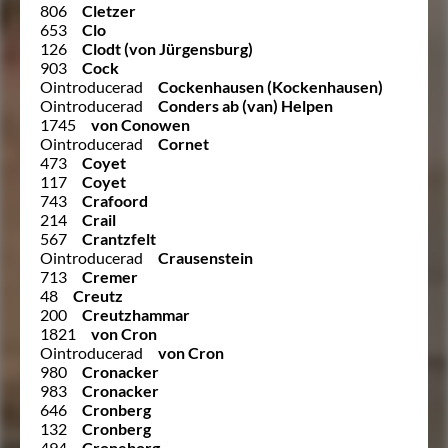
806
Cletzer
653
Clo
126
Clodt (von Jürgensburg)
903
Cock
Ointroducerad
Cockenhausen (Kockenhausen)
Ointroducerad
Conders ab (van) Helpen
1745
von Conowen
Ointroducerad
Cornet
473
Coyet
117
Coyet
743
Crafoord
214
Crail
567
Crantzfelt
Ointroducerad
Crausenstein
713
Cremer
48
Creutz
200
Creutzhammar
1821
von Cron
Ointroducerad
von Cron
980
Cronacker
983
Cronacker
646
Cronberg
132
Cronberg
494
Croneborg