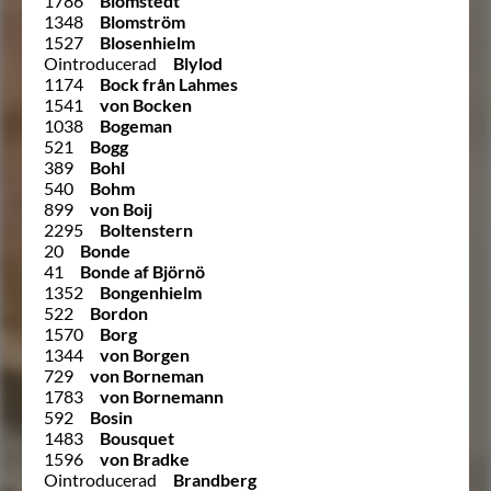
1786
Blomstedt
1348
Blomström
1527
Blosenhielm
Ointroducerad
Blylod
1174
Bock från Lahmes
1541
von Bocken
1038
Bogeman
521
Bogg
389
Bohl
540
Bohm
899
von Boij
2295
Boltenstern
20
Bonde
41
Bonde af Björnö
1352
Bongenhielm
522
Bordon
1570
Borg
1344
von Borgen
729
von Borneman
1783
von Bornemann
592
Bosin
1483
Bousquet
1596
von Bradke
Ointroducerad
Brandberg