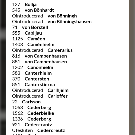
127
Böllja
545
von Bönhardt
Ointroducerad
von Bönningh
Ointroducerad
von Bönningshausen
71
von Börstell
555
Cabiljau
1125
Caméen
1403
Caménhielm
Ointroducerad
Camerarius
816
von Campenhausen
881
von Campenhausen
1202
Canonhielm
583
Canterhielm
370
Cantersten
851
Canterstierna
Ointroducerad
Carlhjelm
Ointroducerad
Carloffer
22
Carlsson
1063
Cederberg
1562
Cederbielke
1336
Cederborg
921
Cedercrantz
Utesluten
Cedercreutz