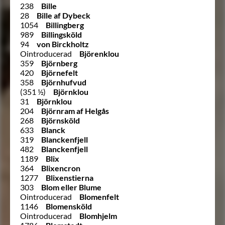
238
Bille
28
Bille af Dybeck
1054
Billingberg
989
Billingsköld
94
von Birckholtz
Ointroducerad
Björenklou
359
Björnberg
420
Björnefelt
358
Björnhufvud
(351 ½)
Björnklou
31
Björnklou
204
Björnram af Helgås
268
Björnsköld
633
Blanck
319
Blanckenfjell
482
Blanckenfjell
1189
Blix
364
Blixencron
1277
Blixenstierna
303
Blom eller Blume
Ointroducerad
Blomenfelt
1146
Blomensköld
Ointroducerad
Blomhjelm