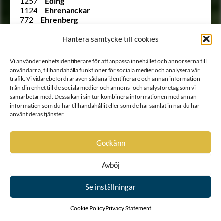
1257
Eding
1124
Ehrenanckar
772
Ehrenberg
1329
Ehrenbielke
1515
Ehrenbill
Hantera samtycke till cookies
1109
Ehrenborg
Ointroducerad
von Ehrenburg
Vi använder enhetsidentifierare för att anpassa innehållet och annonserna till
1003
Ehrenbusch
användarna, tillhandahålla funktioner för sociala medier och analysera vår
823
Ehrencrantz
trafik. Vi vidarebefordrar även sådana identifierare och annan information
1339
Ehrencreutz
från din enhet till de sociala medier och annons- och analysföretag som vi
879
Ehrencrona
samarbetar med. Dessa kan i sin tur kombinera informationen med annan
985
Ehrenfels
information som du har tillhandahållit eller som de har samlat in när du har
890
Ehrenfelt
använt deras tjänster.
952
Ehrenflycht
1749 B
von Ehrenheim
846
Ehrenhielm
Godkänn
1417
Ehrenhoff
Ointroducerad
Ehrenholm
Avböj
871
Ehrenklo
1010 B
Ehrenkrook
Se inställningar
1354
Ehrenman
1261
Ehrenmarck
1313
Ehrenpreus
Cookie Policy
Privacy Statement
Ointroducerad
Ehrenprijs (Äreprijs eller