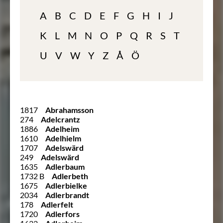
A
B
C
D
E
F
G
H
I
J
K
L
M
N
O
P
Q
R
S
T
U
V
W
Y
Z
Å
Ö
1817
Abrahamsson
274
Adelcrantz
1886
Adelheim
1610
Adelhielm
1707
Adelswärd
249
Adelswärd
1635
Adlerbaum
1732 B
Adlerbeth
1675
Adlerbielke
2034
Adlerbrandt
178
Adlerfelt
1720
Adlerfors