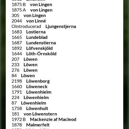
1875 B
von Lingen
1875 A
von Lingen
305
von Lingen
2044
von Linné
Ointroducerad
Ljungenstjerna
1683
Lostierna
1665
Lundeblad
1687
Lundenstierna
1892
Löfvenskjöld
1644
Löth-Örnsköld
207
Löwen
233
Löwen
276
Löwen
84
Löwen
2198
Löwenborg
1660
Löweneck
1791
Löwenhielm
224
Löwenhielm
87
Löwenhielm
1758
Löwenhult
181
von Löwenstern
1972 B
Mackenzie af Macleod
1878
Malmerfelt