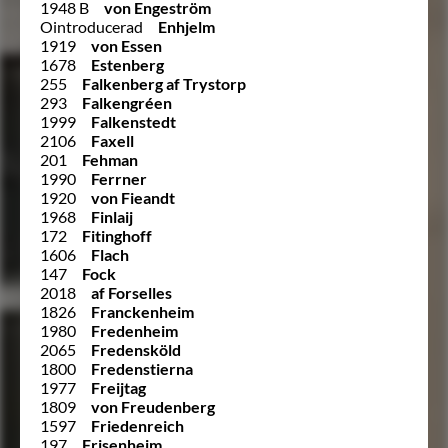
1948 B
von Engeström
Ointroducerad
Enhjelm
1919
von Essen
1678
Estenberg
255
Falkenberg af Trystorp
293
Falkengréen
1999
Falkenstedt
2106
Faxell
201
Fehman
1990
Ferrner
1920
von Fieandt
1968
Finlaij
172
Fitinghoff
1606
Flach
147
Fock
2018
af Forselles
1826
Franckenheim
1980
Fredenheim
2065
Fredensköld
1800
Fredenstierna
1977
Freijtag
1809
von Freudenberg
1597
Friedenreich
197
Frisenheim