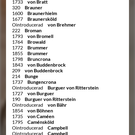
1733
von Bratt
320
Brauner
1600
Braunerhielm
1677
Braunersköld
Ointroducerad
von Brehmer
222
Broman
1793
von Bromell
1764
Browald
1772
Brummer
1855
Brummer
1798
Bruncrona
1843
von Buddenbrock
209
von Buddenbrock
214
Bunge
1737
Bungencrona
Ointroducerad
Burguer von Ritterstein
1727
von Burguer
190
Burguer von Ritterstein
Ointroducerad
von Bähr
1854
von Böhnen
1735
von Caméen
1795
Caménsköld
Ointroducerad
Campbell
Ointroducerad
Campbell