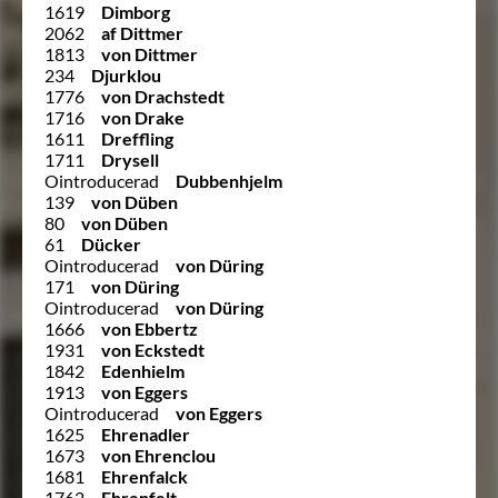
1619
Dimborg
2062
af Dittmer
1813
von Dittmer
234
Djurklou
1776
von Drachstedt
1716
von Drake
1611
Dreffling
1711
Drysell
Ointroducerad
Dubbenhjelm
139
von Düben
80
von Düben
61
Dücker
Ointroducerad
von Düring
171
von Düring
Ointroducerad
von Düring
1666
von Ebbertz
1931
von Eckstedt
1842
Edenhielm
1913
von Eggers
Ointroducerad
von Eggers
1625
Ehrenadler
1673
von Ehrenclou
1681
Ehrenfalck
1762
Ehrenfelt