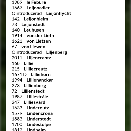
1989
le Febure
1667
Leijonadler
Ointroducerad
Leijonflycht
142
Leijonhielm
73
Leijonstedt
140
Leuhusen
1914
von der Lieth
1621
von Lietzen
67
von Liewen
Ointroducerad
Liljenberg
2011
Liljencrantz
168
Lillie
215
Lilliecreutz
1671 D
Lilliehorn
1994
Lillienanckar
273
Lillienberg
72
Lillienstedt
1987
Lilliestråle
247
Lilliesvärd
1633
Lindcreutz
1579
Lindencrona
1883
Linderstedt
1700
Lindestolpe
1812
Lindheim