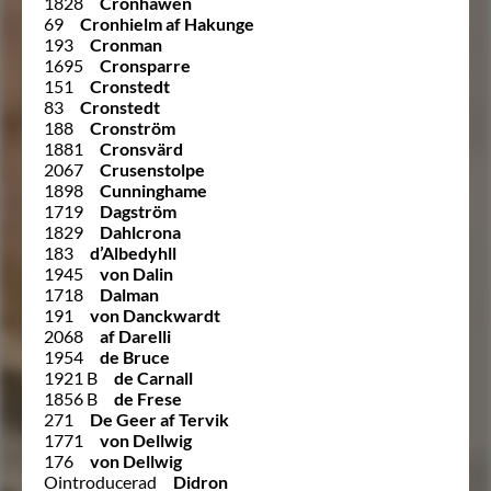
1828
Cronhawen
69
Cronhielm af Hakunge
193
Cronman
1695
Cronsparre
151
Cronstedt
83
Cronstedt
188
Cronström
1881
Cronsvärd
2067
Crusenstolpe
1898
Cunninghame
1719
Dagström
1829
Dahlcrona
183
d’Albedyhll
1945
von Dalin
1718
Dalman
191
von Danckwardt
2068
af Darelli
1954
de Bruce
1921 B
de Carnall
1856 B
de Frese
271
De Geer af Tervik
1771
von Dellwig
176
von Dellwig
Ointroducerad
Didron