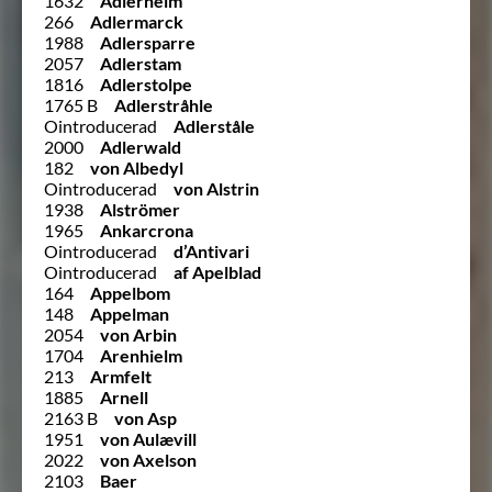
1632
Adlerheim
266
Adlermarck
1988
Adlersparre
2057
Adlerstam
1816
Adlerstolpe
1765 B
Adlerstråhle
Ointroducerad
Adlerståle
2000
Adlerwald
182
von Albedyl
Ointroducerad
von Alstrin
1938
Alströmer
1965
Ankarcrona
Ointroducerad
d’Antivari
Ointroducerad
af Apelblad
164
Appelbom
148
Appelman
2054
von Arbin
1704
Arenhielm
213
Armfelt
1885
Arnell
2163 B
von Asp
1951
von Aulævill
2022
von Axelson
2103
Baer