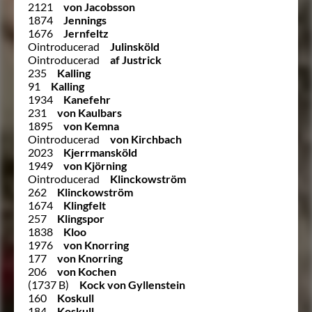
2121
von Jacobsson
1874
Jennings
1676
Jernfeltz
Ointroducerad
Julinsköld
Ointroducerad
af Justrick
235
Kalling
91
Kalling
1934
Kanefehr
231
von Kaulbars
1895
von Kemna
Ointroducerad
von Kirchbach
2023
Kjerrmansköld
1949
von Kjörning
Ointroducerad
Klinckowström
262
Klinckowström
1674
Klingfelt
257
Klingspor
1838
Kloo
1976
von Knorring
177
von Knorring
206
von Kochen
(1737 B)
Kock von Gyllenstein
160
Koskull
184
Koskull