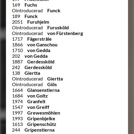
169
Fuchs
Ointroducerad
Funck
189
Funck
2051
Furuhjelm
Ointroducerad
Furusköld
Ointroducerad
von Fürstenberg
1717
Fägerstråle
1866
von Ganschou
1710
von Gedda
202
von Gedda
1887
Gerdessköld
242
Gerdessköld
138
Giertta
Ointroducerad
Giertta
Ointroducerad
Giös
1664
Glansenstierna
1684
von Goltz
1974
Granfelt
1547
von Greiff
1997
Grewesmöhlen
1993
Gripenbjelke
1613
Gripenschütz
244
Gripenstierna