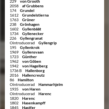
229
von Grooth
2058
af Grubbens
174
Grundel
1612
Grundelstierna
1763
Grüner
238
Grönhagen
1602
Gyllenbååt
1734
Gyllenecker
226
Gyllengranat
Ointroducerad
Gyllengrip
195
Gyllenkrok
1969
Gyllensvaan
1723
Günther
1962
von Göben
1942
von Hagelberg
1736 B
Hallenborg
2016
Hallencreutz
86
Hamilton
Ointroducerad
Hammarhjelm
1935
von Haren
Ointroducerad
Harenc
1820
Harenc
1802
Hasenkampff
1845
Hastfer