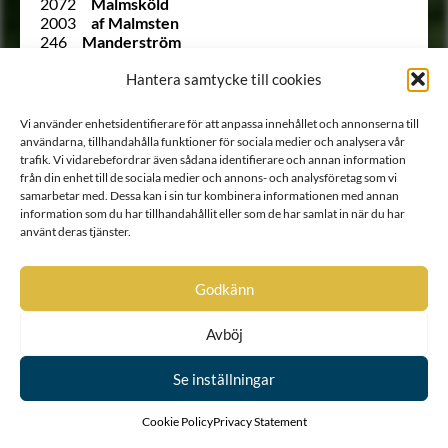
2072
Malmsköld
2003
af Malmsten
246
Manderström
Ointroducerad
Mannercreutz
1584
Mannercrona
Hantera samtycke till cookies
277
Mannerheim
1907
Mannerhierta
Vi använder enhetsidentifierare för att anpassa innehållet och annonserna till
2069
Mannerstråle
användarna, tillhandahålla funktioner för sociala medier och analysera vår
1726
Marcks von Würtemberg
trafik. Vi vidarebefordrar även sådana identifierare och annan information
263
Marcks von Würtemberg
från din enhet till de sociala medier och annons- och analysföretag som vi
1769
Marschalck
samarbetar med. Dessa kan i sin tur kombinera informationen med annan
1963
von Matérn
information som du har tillhandahållit eller som de har samlat in när du har
1847
Maydell
använt deras tjänster.
1778
Meck
1607
Meldercreutz
Ointroducerad
von Mentzer
Godkänn
Ointroducerad
Molnstjerna
2141
von Moltzer
Avböj
1960 B
Montgomery
Ointroducerad
Moore
Se inställningar
Ointroducerad
Morgane (O’Morugh)
1873
von Morian
1868
Morman
Cookie Policy
Privacy Statement
1796
Munsterhjelm