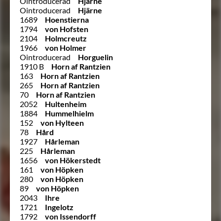
Ointroducerad
Hjärne
Ointroducerad
Hjärne
1689
Hoenstierna
1794
von Hofsten
2104
Holmcreutz
1966
von Holmer
Ointroducerad
Horguelin
1910 B
Horn af Rantzien
163
Horn af Rantzien
265
Horn af Rantzien
70
Horn af Rantzien
2052
Hultenheim
1884
Hummelhielm
152
von Hylteen
78
Hård
1927
Hårleman
225
Hårleman
1656
von Hökerstedt
161
von Höpken
280
von Höpken
89
von Höpken
2043
Ihre
1721
Ingelotz
1792
von Issendorff