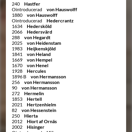
240
Hastfer
Ointroducerad
von Hauswolff
1880
von Hauswolff
Ointroducerad
Hedercrantz
1634
Hedersköld
2066
Hedersvärd
288
von Hegardt
2025
von Heidenstam
1983
Heijkenskjöld
1841
von Heland
1669
von Hempel
1670
von Henel
1928
Hercules
1896 B
von Hermansson
256
von Hermansson
90
von Hermansson
272
Hermelin
1853
Hertell
2021
Hertzenhielm
82
von Hessenstein
250
Hierta
2012
Hiort af Ornäs
2002
Hisinger