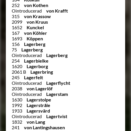
252
von Kothen
Ointroducerad
von Krafft
315
von Krassow
2099
von Kruus
1652
Kunckel
167
von Köhler
1693
Köppen
156
Lagerberg
75
Lagerberg
Ointroducerad
Lagerberg
254
Lagerbielke
1620
Lagerborg
2061 B
Lagerbring
245
Lagerfelt
Ointroducerad
Lagerflycht
2038
von Lagerlöf
Ointroducerad
Lagerstam
1630
Lagerstolpe
1992
Lagerstråle
1933
Lagersvärd
Ointroducerad
Lagertvist
1832
von Lang
241
von Lantingshausen