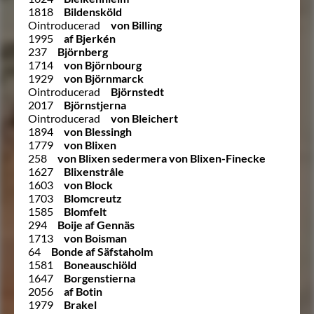
1818
Bildensköld
Ointroducerad
von Billing
1995
af Bjerkén
237
Björnberg
1714
von Björnbourg
1929
von Björnmarck
Ointroducerad
Björnstedt
2017
Björnstjerna
Ointroducerad
von Bleichert
1894
von Blessingh
1779
von Blixen
258
von Blixen sedermera von Blixen-Finecke
1627
Blixenstråle
1603
von Block
1703
Blomcreutz
1585
Blomfelt
294
Boije af Gennäs
1713
von Boisman
64
Bonde af Säfstaholm
1581
Boneauschiöld
1647
Borgenstierna
2056
af Botin
1979
Brakel