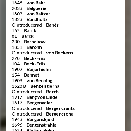
1648
von Bahr
2033
Balguerie
1803
von Baltzar
1823
Bandholtz
Ointroducerad
Banér
162
Barck
81
Barck
230
Barnekow
1851
Barohn
Ointroducerad
von Beckern
278
Beck-Friis
104
Beck-Friis
1902
Beijerhielm
154
Bennet
1908
von Benning
1628 B
Benzelstierna
Ointroducerad
Berch
1917
Berg von Linde
1617
Bergenadler
Ointroducerad
Bergencrantz
Ointroducerad
Bergencrona
1943
Bergenskjöld
1696
Bergenstråhle
1624
Bielkenhielm