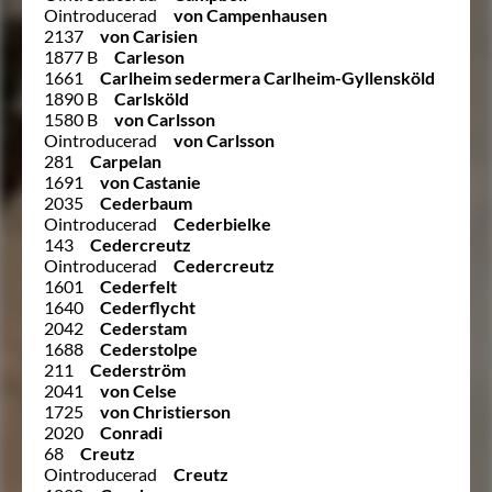
Ointroducerad
von Campenhausen
2137
von Carisien
1877 B
Carleson
1661
Carlheim sedermera Carlheim-Gyllensköld
1890 B
Carlsköld
1580 B
von Carlsson
Ointroducerad
von Carlsson
281
Carpelan
1691
von Castanie
2035
Cederbaum
Ointroducerad
Cederbielke
143
Cedercreutz
Ointroducerad
Cedercreutz
1601
Cederfelt
1640
Cederflycht
2042
Cederstam
1688
Cederstolpe
211
Cederström
2041
von Celse
1725
von Christierson
2020
Conradi
68
Creutz
Ointroducerad
Creutz