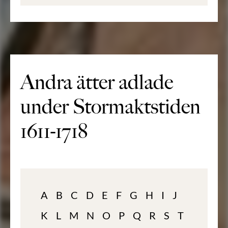
Andra ätter adlade
under Stormaktstiden
1611-1718
A
B
C
D
E
F
G
H
I
J
K
L
M
N
O
P
Q
R
S
T