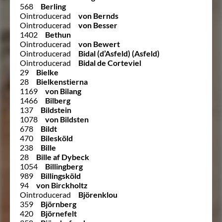
568
Berling
Ointroducerad
von Bernds
Ointroducerad
von Besser
1402
Bethun
Ointroducerad
von Bewert
Ointroducerad
Bidal (d’Asfeld) (Asfeld)
Ointroducerad
Bidal de Corteviel
29
Bielke
28
Bielkenstierna
1169
von Bilang
1466
Bilberg
137
Bildstein
1078
von Bildsten
678
Bildt
470
Bilesköld
238
Bille
28
Bille af Dybeck
1054
Billingberg
989
Billingsköld
94
von Birckholtz
Ointroducerad
Björenklou
359
Björnberg
420
Björnefelt