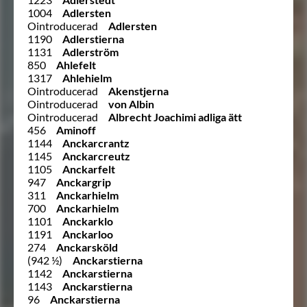
1004
Adlersten
Ointroducerad
Adlersten
1190
Adlerstierna
1131
Adlerström
850
Ahlefelt
1317
Ahlehielm
Ointroducerad
Akenstjerna
Ointroducerad
von Albin
Ointroducerad
Albrecht Joachimi adliga ätt
456
Aminoff
1144
Anckarcrantz
1145
Anckarcreutz
1105
Anckarfelt
947
Anckargrip
311
Anckarhielm
700
Anckarhielm
1101
Anckarklo
1191
Anckarloo
274
Anckarsköld
(942 ½)
Anckarstierna
1142
Anckarstierna
1143
Anckarstierna
96
Anckarstierna