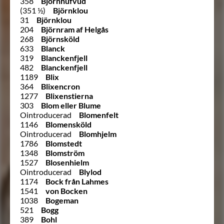
358
Björnhufvud
(351 ½)
Björnklou
31
Björnklou
204
Björnram af Helgås
268
Björnsköld
633
Blanck
319
Blanckenfjell
482
Blanckenfjell
1189
Blix
364
Blixencron
1277
Blixenstierna
303
Blom eller Blume
Ointroducerad
Blomenfelt
1146
Blomensköld
Ointroducerad
Blomhjelm
1786
Blomstedt
1348
Blomström
1527
Blosenhielm
Ointroducerad
Blylod
1174
Bock från Lahmes
1541
von Bocken
1038
Bogeman
521
Bogg
389
Bohl