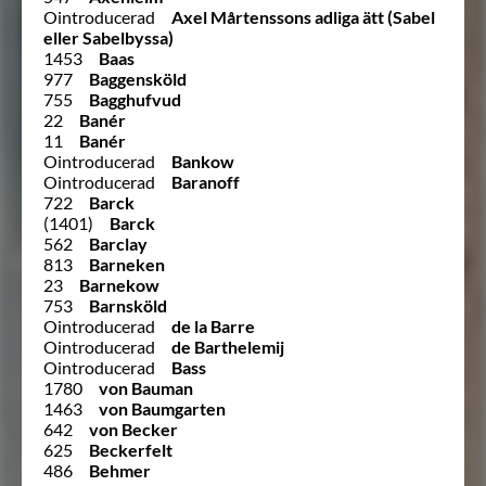
Ointroducerad
Axel Mårtenssons adliga ätt (Sabel
eller Sabelbyssa)
1453
Baas
977
Baggensköld
755
Bagghufvud
22
Banér
11
Banér
Ointroducerad
Bankow
Ointroducerad
Baranoff
722
Barck
(1401)
Barck
562
Barclay
813
Barneken
23
Barnekow
753
Barnsköld
Ointroducerad
de la Barre
Ointroducerad
de Barthelemij
Ointroducerad
Bass
1780
von Bauman
1463
von Baumgarten
642
von Becker
625
Beckerfelt
486
Behmer