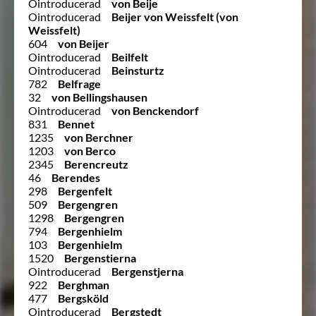
Ointroducerad
von Beije
Ointroducerad
Beijer von Weissfelt (von
Weissfelt)
604
von Beijer
Ointroducerad
Beilfelt
Ointroducerad
Beinsturtz
782
Belfrage
32
von Bellingshausen
Ointroducerad
von Benckendorf
831
Bennet
1235
von Berchner
1203
von Berco
2345
Berencreutz
46
Berendes
298
Bergenfelt
509
Bergengren
1298
Bergengren
794
Bergenhielm
103
Bergenhielm
1520
Bergenstierna
Ointroducerad
Bergenstjerna
922
Berghman
477
Bergsköld
Ointroducerad
Bergstedt