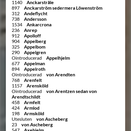
1140
Anckarstråle
897
Anckarström sedermera Löwenström
312
Andeflycht
738
Andersson
1534
Ankarcrona
236
Anrep
912
Apolloff
904
Appelberg
325
Appelbom
290
Appelgren
Ointroducerad
Appelhjelm
677
Appelman
894
Appelroth
Ointroducerad
von Arendten
768
Arenfelt
1157
Arensköld
Ointroducerad
von Arentzen sedan von
Arendtschildt
458
Armfelt
424
Armlod
198
Armsköld
Utesluten
von Ascheberg
23
von Ascheberg
547
Axehielm