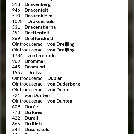
313
Drakenberg
946
Drakenfelt
510
Drakenhielm
1028
Drakensköld
531
Drakenstierna
451
Dreffenfelt
369
Dreffensköld
Ointroducerad
von Dreijling
Ointroducerad
von Dreijling
1784
von Drenteln
969
Drommel
445
Dromund
1557
Drufva
Ointroducerad
Dublar
Ointroducerad
von Duderberg
Ointroducerad
von Dunte
721
von Dunten
Ointroducerad
von Dunten
609
Duréel
773
Du Rees
422
Durell
666
Du Rietz
544
Dusensköld