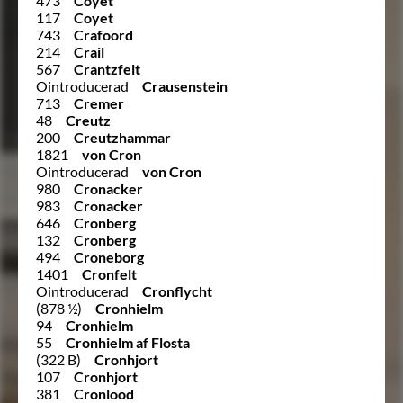
473
Coyet
117
Coyet
743
Crafoord
214
Crail
567
Crantzfelt
Ointroducerad
Crausenstein
713
Cremer
48
Creutz
200
Creutzhammar
1821
von Cron
Ointroducerad
von Cron
980
Cronacker
983
Cronacker
646
Cronberg
132
Cronberg
494
Croneborg
1401
Cronfelt
Ointroducerad
Cronflycht
(878 ½)
Cronhielm
94
Cronhielm
55
Cronhielm af Flosta
(322 B)
Cronhjort
107
Cronhjort
381
Cronlood