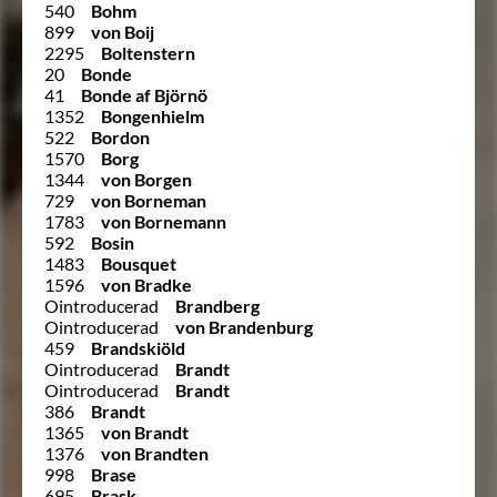
540
Bohm
899
von Boij
2295
Boltenstern
20
Bonde
41
Bonde af Björnö
1352
Bongenhielm
522
Bordon
1570
Borg
1344
von Borgen
729
von Borneman
1783
von Bornemann
592
Bosin
1483
Bousquet
1596
von Bradke
Ointroducerad
Brandberg
Ointroducerad
von Brandenburg
459
Brandskiöld
Ointroducerad
Brandt
Ointroducerad
Brandt
386
Brandt
1365
von Brandt
1376
von Brandten
998
Brase
695
Brask