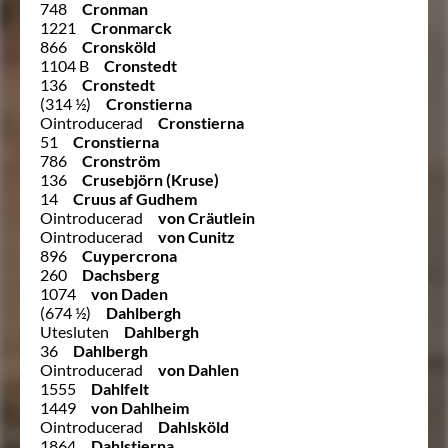
748
Cronman
1221
Cronmarck
866
Cronsköld
1104 B
Cronstedt
136
Cronstedt
(314 ½)
Cronstierna
Ointroducerad
Cronstierna
51
Cronstierna
786
Cronström
136
Crusebjörn (Kruse)
14
Cruus af Gudhem
Ointroducerad
von Cräutlein
Ointroducerad
von Cunitz
896
Cuypercrona
260
Dachsberg
1074
von Daden
(674 ½)
Dahlbergh
Utesluten
Dahlbergh
36
Dahlbergh
Ointroducerad
von Dahlen
1555
Dahlfelt
1449
von Dahlheim
Ointroducerad
Dahlsköld
1864
Dahlstierna