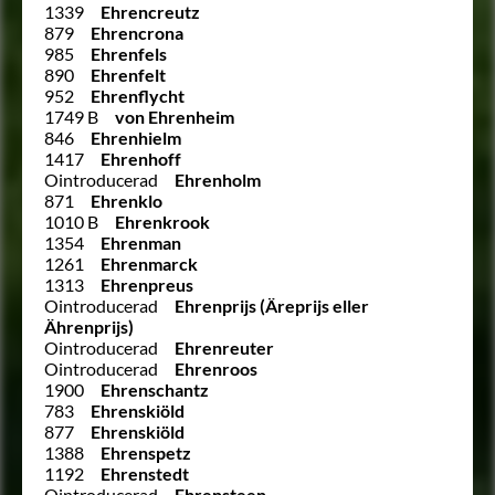
1339
Ehrencreutz
879
Ehrencrona
985
Ehrenfels
890
Ehrenfelt
952
Ehrenflycht
1749 B
von Ehrenheim
846
Ehrenhielm
1417
Ehrenhoff
Ointroducerad
Ehrenholm
871
Ehrenklo
1010 B
Ehrenkrook
1354
Ehrenman
1261
Ehrenmarck
1313
Ehrenpreus
Ointroducerad
Ehrenprijs (Äreprijs eller
Ährenprijs)
Ointroducerad
Ehrenreuter
Ointroducerad
Ehrenroos
1900
Ehrenschantz
783
Ehrenskiöld
877
Ehrenskiöld
1388
Ehrenspetz
1192
Ehrenstedt
Ointroducerad
Ehrensteen