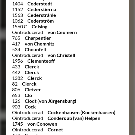
1404
Cederstedt
1152
Cederstierna
1563
Cederstråhle
1062
Cederström
1560 C
Celsing
Ointroducerad
von Ceumern
765
Charpentier
417
von Chemnitz
534
Chounfelt
Ointroducerad
von Christell
1956
Clementeoff
433
Clerck
442
Clerck
1382
Clerck
82
Clerck
806
Cletzer
653
Clo
126
Clodt (von Jürgensburg)
903
Cock
Ointroducerad
Cockenhausen (Kockenhausen)
Ointroducerad
Conders ab (van) Helpen
1745
von Conowen
Ointroducerad
Cornet