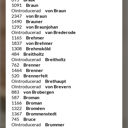
1091
Braun
Ointroducerad
von Braun
2347
von Braun
1490
Brauner
1292
von Braunjohan
Ointroducerad
van Brederode
1165
Brehmer
1837
von Brehmer
1308
Brehmsköld
484
Breitholtz
Ointroducerad
Breitholtz
762
Brenner
1464
Brenner
520
Brennerfelt
Ointroducerad
Brethaupt
Ointroducerad
von Brevern
883
von Brobergen
587
Broman
1166
Broman
1322
Broméen
1367
Brommenstedt
745
Bruce
Ointroducerad
Brummer