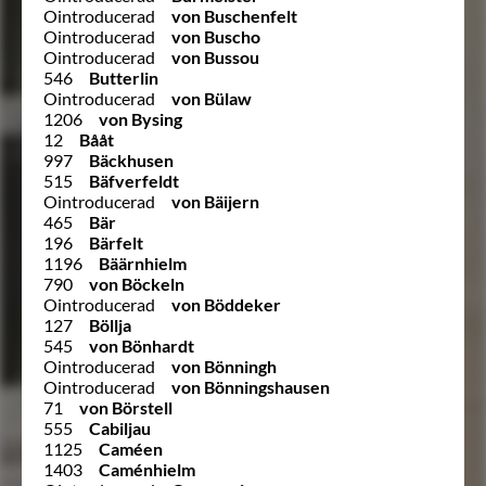
Ointroducerad
von Buschenfelt
Ointroducerad
von Buscho
Ointroducerad
von Bussou
546
Butterlin
Ointroducerad
von Bülaw
1206
von Bysing
12
Bååt
997
Bäckhusen
515
Bäfverfeldt
Ointroducerad
von Bäijern
465
Bär
196
Bärfelt
1196
Bäärnhielm
790
von Böckeln
Ointroducerad
von Böddeker
127
Böllja
545
von Bönhardt
Ointroducerad
von Bönningh
Ointroducerad
von Bönningshausen
71
von Börstell
555
Cabiljau
1125
Caméen
1403
Caménhielm