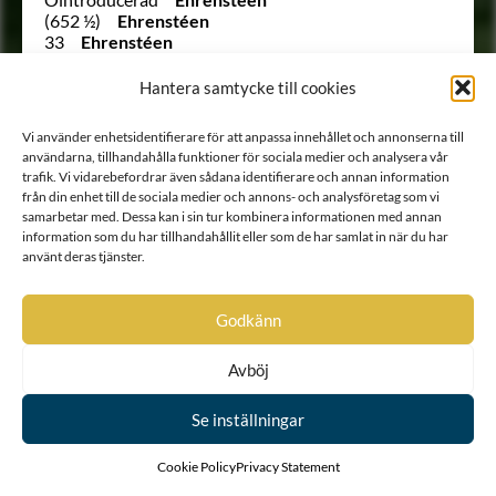
(652 ½)
Ehrenstéen
33
Ehrenstéen
1045
Ehrenstierna
1225
Ehrenstolpe
Hantera samtycke till cookies
865
Ehrenstrahl
1242
Ehrenström
Vi använder enhetsidentifierare för att anpassa innehållet och annonserna till
1542
Ehrensvärd
användarna, tillhandahålla funktioner för sociala medier och analysera vår
1148
von Ehrenthal
trafik. Vi vidarebefordrar även sådana identifierare och annan information
1123 B
Ehrnrooth
från din enhet till de sociala medier och annons- och analysföretag som vi
837
von Eich
samarbetar med. Dessa kan i sin tur kombinera informationen med annan
Ointroducerad
von Eichler
information som du har tillhandahållit eller som de har samlat in när du har
994
von Eisen
använt deras tjänster.
(121)
Ekeblad
350
Ekegren
380
Ekehielm
Godkänn
476
Ekenberg
717
Ekensteen
Avböj
Ointroducerad
Ekesköld
285
Ekestubbe
Se inställningar
1442
Ekfelt
Ointroducerad
Ekholt
Ointroducerad
Ekholt
Cookie Policy
Privacy Statement
1410
Eksköld