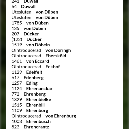
241
Duwall
64
Duwall
Utesluten
von Düben
Utesluten
von Düben
1785
von Düben
135
von Düben
207
Dücker
(122)
Dücker
1519
von Döbeln
Ointroducerad
von Döringh
Ointroducerad
Ebersköld
1461
von Eccard
Ointroducerad
Eckhof
1129
Edelfelt
617
Edenberg
1257
Eding
1124
Ehrenanckar
772
Ehrenberg
1329
Ehrenbielke
1515
Ehrenbill
1109
Ehrenborg
Ointroducerad
von Ehrenburg
1003
Ehrenbusch
823
Ehrencrantz