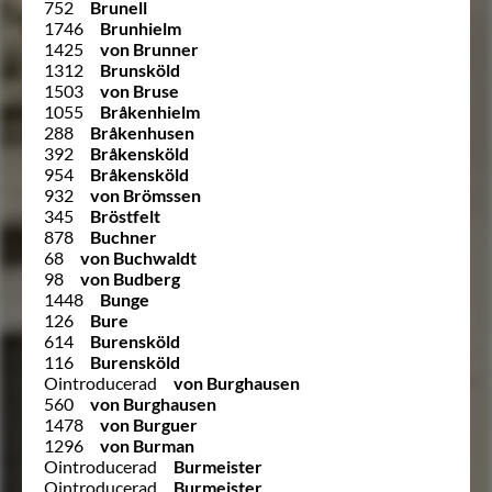
752
Brunell
1746
Brunhielm
1425
von Brunner
1312
Brunsköld
1503
von Bruse
1055
Bråkenhielm
288
Bråkenhusen
392
Bråkensköld
954
Bråkensköld
932
von Brömssen
345
Bröstfelt
878
Buchner
68
von Buchwaldt
98
von Budberg
1448
Bunge
126
Bure
614
Burensköld
116
Burensköld
Ointroducerad
von Burghausen
560
von Burghausen
1478
von Burguer
1296
von Burman
Ointroducerad
Burmeister
Ointroducerad
Burmeister