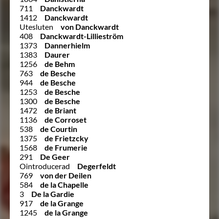
711
Danckwardt
1412
Danckwardt
Utesluten
von Danckwardt
408
Danckwardt-Lillieström
1373
Dannerhielm
1383
Daurer
1256
de Behm
763
de Besche
944
de Besche
1253
de Besche
1300
de Besche
1472
de Briant
1136
de Corroset
538
de Courtin
1375
de Frietzcky
1568
de Frumerie
291
De Geer
Ointroducerad
Degerfeldt
769
von der Deilen
584
de la Chapelle
3
De la Gardie
917
de la Grange
1245
de la Grange