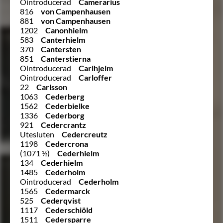
Ointroducerad
Camerarius
816
von Campenhausen
881
von Campenhausen
1202
Canonhielm
583
Canterhielm
370
Cantersten
851
Canterstierna
Ointroducerad
Carlhjelm
Ointroducerad
Carloffer
22
Carlsson
1063
Cederberg
1562
Cederbielke
1336
Cederborg
921
Cedercrantz
Utesluten
Cedercreutz
1198
Cedercrona
(1071 ½)
Cederhielm
134
Cederhielm
1485
Cederholm
Ointroducerad
Cederholm
1565
Cedermarck
525
Cederqvist
1117
Cederschiöld
1511
Cedersparre