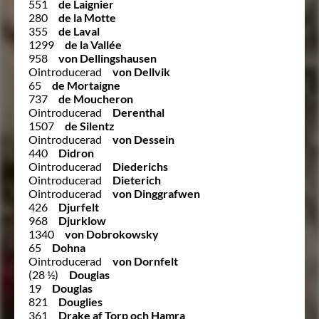
551
de Laignier
280
de la Motte
355
de Laval
1299
de la Vallée
958
von Dellingshausen
Ointroducerad
von Dellvik
65
de Mortaigne
737
de Moucheron
Ointroducerad
Derenthal
1507
de Silentz
Ointroducerad
von Dessein
440
Didron
Ointroducerad
Diederichs
Ointroducerad
Dieterich
Ointroducerad
von Dinggrafwen
426
Djurfelt
968
Djurklow
1340
von Dobrokowsky
65
Dohna
Ointroducerad
von Dornfelt
(28 ½)
Douglas
19
Douglas
821
Douglies
361
Drake af Torp och Hamra