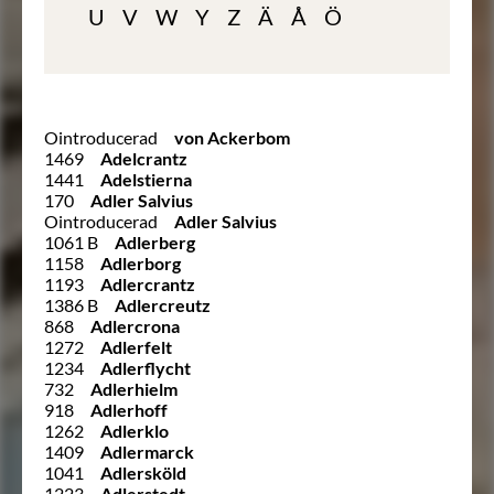
U
V
W
Y
Z
Ä
Å
Ö
Ointroducerad
von Ackerbom
1469
Adelcrantz
1441
Adelstierna
170
Adler Salvius
Ointroducerad
Adler Salvius
1061 B
Adlerberg
1158
Adlerborg
1193
Adlercrantz
1386 B
Adlercreutz
868
Adlercrona
1272
Adlerfelt
1234
Adlerflycht
732
Adlerhielm
918
Adlerhoff
1262
Adlerklo
1409
Adlermarck
1041
Adlersköld
1223
Adlerstedt