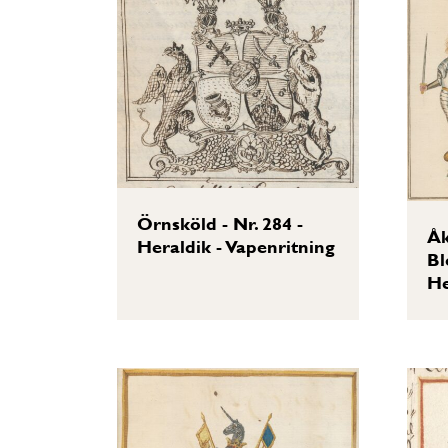
Örnsköld - Nr. 284 -
Åk
Heraldik - Vapenritning
Bl
He