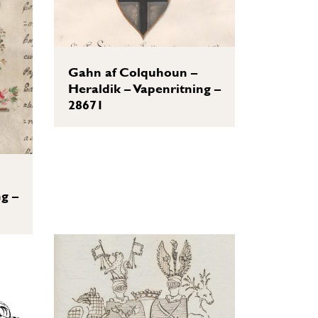
Gahn af Colquhoun –
Heraldik – Vapenritning –
28671
ng –