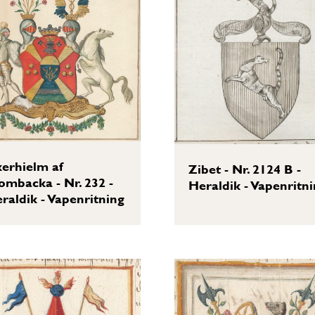
erhielm af
Zibet - Nr. 2124 B -
ombacka - Nr. 232 -
Heraldik - Vapenritn
raldik - Vapenritning