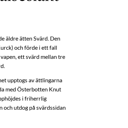
ade äldre ätten Svärd. Den
ck) och förde i ett fall
s vapen, ett svärd mellan tre
d.
et upptogs av ättlingarna
unda med Österbotten Knut
phöjdes i friherrlig
pen och utdog på svärdssidan