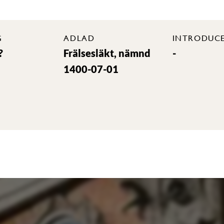
G
ADLAD
INTRODUC
?
Frälsesläkt, nämnd
-
1400-07-01