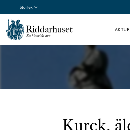
Storlek
AKTUE
Kurck, äl