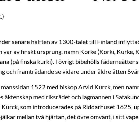
.)
der senare hälften av 1300-talet till Finland inflytt
ar av finskt ursprung, namn Korke (Korki, Kurke, Kur
rana (på finska kurki). I övrigt bibehölls fäderneätten
ng och framträdande se vidare under äldre ätten Svär
å manssidan 1522 med biskop Arvid Kurck, men namn
nnes äktenskap med riksrådet och lagmannen i Satak
ten Kurck, som introducerades på Riddarhuset 1625, up
jälkar mellan två hjärtan, det övre omvänt, i sitt va