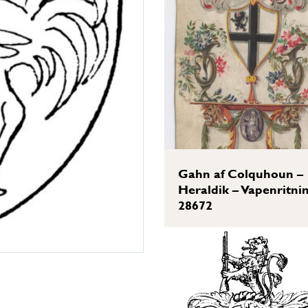
Gahn af Colquhoun –
Heraldik – Vapenritni
28672