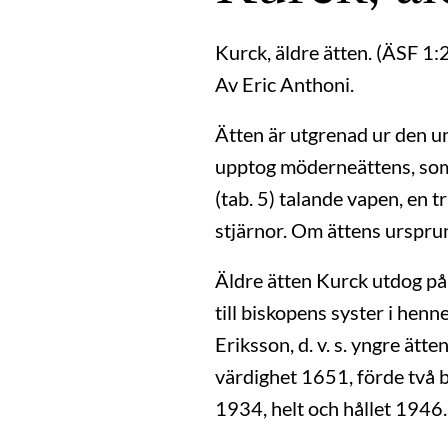
Kurck, äldre ätten. (ÄSF 1:2
Av Eric Anthoni.
Ätten är utgrenad ur den un
upptog möderneättens, som v
(tab. 5) talande vapen, en t
stjärnor. Om ättens urspru
Äldre ätten Kurck utdog p
till biskopens syster i he
Eriksson, d. v. s. yngre ät
värdighet 1651, förde två b
1934, helt och hållet 1946.