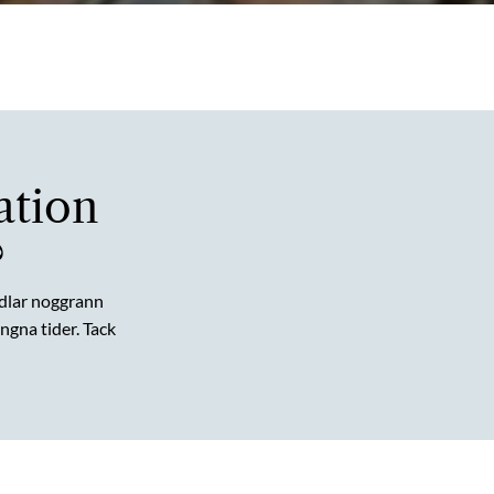
ation
?
dlar noggrann
gna tider. Tack