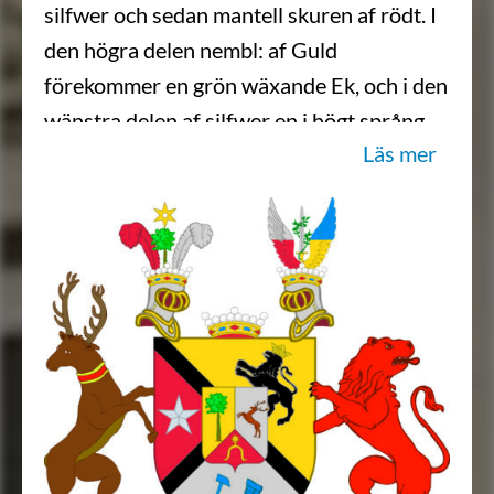
silfwer och sedan mantell skuren af rödt. I
den högra delen nembl: af Guld
förekommer en grön wäxande Ek, och i den
wänstra delen af silfwer en i högt språng
Läs mer
löpande Hiort af naturlig färga, och i den
nedra röde mantell spitsen en upwänd
spårre af Guld; Men ef friherre wapnet
förekommer det första fältet af Guld, som
intager hela rummet, ifrån öfra högra till
nedre wänstra hörnet, och föreställer et
uprest emot höger gångande swart Krönt
leijon. Det andra fältet emot höger rödt,
wisar en fem uddig Stjerna af Silfwer, och
det tredje understa fältet är af nyβnämde