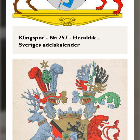
Metall hwaruti föreställes, en mot höger
wänd bewäpnad blå arm, som barrewis
håller en hammare af samma färg. Ofwan
på Skjölden står en Friherre Krona, nembl:
Klingspor - Nr. 257 - Heraldik -
Sveriges adelskalender
twänne öpne, äfwen med Friherrlige
Kronor Krönte, och med gyldene byglar
försedde Tornerhjelmar; Utur den högra
hjelmkronan upwäxer emellan twänne
struβfjädrar, den till höger röd, och den
andra till wänster af silfwer, en grönskande
Ek, uppå hwars öfwersta topp ses en Molet
af Guld; och uppå den högra hjelmkronan
står uprest et bart twå händigt swärd,
fästet af Guld, och Klingan af silfwer,