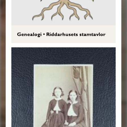
Genealogi
•
Riddarhusets stamtavlor