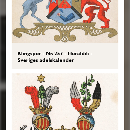
omwefwad med en grönskande lagergren,
emellan twänne fördelade wingar, den till
höger af Silfwer och rödt, samt den andra
till wänster af swart och Guld.
Skjöldhållare äro till höger en hjort af
naturlig färg zirat med ett rödt Guldkantat
Klingspor - Nr. 257 - Heraldik -
Sveriges adelskalender
hals band, och till wänster ett rödt leijon,
begge med utwände hufwuden. Aldeles
som detta wapen med sine rätte färgor här
ofwan afmålat finnes.”
Sköldebrevsavskrifter, RHA, 13:012.
Transkription: Göran Mörner, 2020-07-
27.